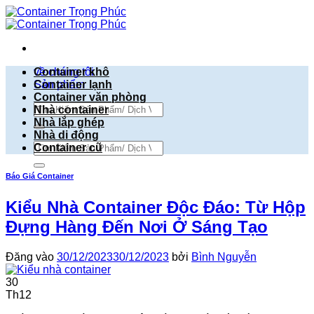
Bỏ
qua
nội
dung
về chúng tôi
Container khô
Sản phẩm
Container lạnh
Container văn phòng
Tìm
Nhà container
kiếm:
Nhà lắp ghép
Nhà di động
Tìm
Container cũ
kiếm:
Báo Giá Container
Kiểu Nhà Container Độc Đáo: Từ Hộp
Đựng Hàng Đến Nơi Ở Sáng Tạo
Đăng vào
30/12/2023
30/12/2023
bởi
Bình Nguyễn
30
Th12