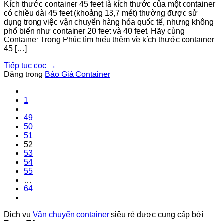
Kích thước container 45 feet là kích thước của một container
có chiều dài 45 feet (khoảng 13,7 mét) thường được sử
dụng trong việc vận chuyển hàng hóa quốc tế, nhưng không
phổ biến như container 20 feet và 40 feet. Hãy cùng
Container Trọng Phúc tìm hiểu thêm về kích thước container
45 […]
Tiếp tục đọc
→
Đăng trong
Báo Giá Container
1
…
49
50
51
52
53
54
55
…
64
Dịch vụ
Vận chuyển container
siêu rẻ được cung cấp bởi