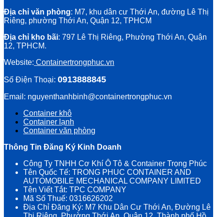
Địa chỉ văn phòng
: M7, khu dân cư Thới An, đường Lê Thị
Riêng, phường Thới An, Quận 12, TPHCM
Địa chỉ kho bãi
: 797 Lê Thị Riêng, Phường Thới An, Quận
12, TPHCM.
Website:
Containertrongphuc.vn
0913888845
Số Điện Thoại:
Email: nguyenthanhbinh@containertrongphuc.vn
Container khô
Container lạnh
Container văn phòng
Thông Tin Đăng Ký Kinh Doanh
Công Ty TNHH Cơ Khí Ô Tô & Container Trọng Phúc
Tên Quốc Tế: TRONG PHUC CONTAINER AND
AUTOMOBILE MECHANICAL COMPANY LIMITED
Tên Viết Tắt: TPC COMPANY
Mã Số Thuế: 0316626202
Địa Chỉ Đăng Ký: M7 Khu Dân Cư Thới An, Đường Lê
Thị Riêng, Phường Thới An, Quận 12, Thành phố Hồ