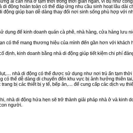
ững ai cần nhà ở tạm thời trong thời gian ngắn, ví dụ như côn
à di động hoàn toàn có thể đáp ứng nhu cầu sinh hoạt lâu dài c
di động giúp bạn dễ dàng thay đổi nơi sinh sống phù hợp với nh
sử dụng để kinh doanh quán cà phê, nhà hàng, cửa hàng lưu n
 bạn có thể mang thương hiệu của mình đến gần hơn với khách h
ố định, kinh doanh bằng nhà di động giúp tiết kiệm chi phí đán
lũ lụt,… nhà di động có thể được sử dụng như nơi trú ẩn tạm thờ
ng có thể dễ dàng di chuyển đến khu vực bị ảnh hưởng thiên tai,
trang bị các thiết bị y tế, bếp ăn,… để cung cấp các dịch vụ th
nghi, nhà di động hứa hẹn sẽ trở thành giải pháp nhà ở và kinh 
 con người.