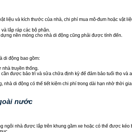
 vật liệu và kích thước của nhà, chi phí mua mô-đum hoặc vật liệ
 và lắp ráp các bộ phận.
xây dựng nền móng cho nhà di động cũng phải được tính đến.
hà di động bao gồm:
 nhà truyền thống.
 cần được bảo trì và sửa chữa định kỳ để đảm bảo tuổi thọ và a
, nhà di động có thể tiết kiệm chi phí trong dài hạn nhờ thời g
goài nước
g ngôi nhà được lắp trên khung gầm xe hoặc có thể được kéo b
 mục.