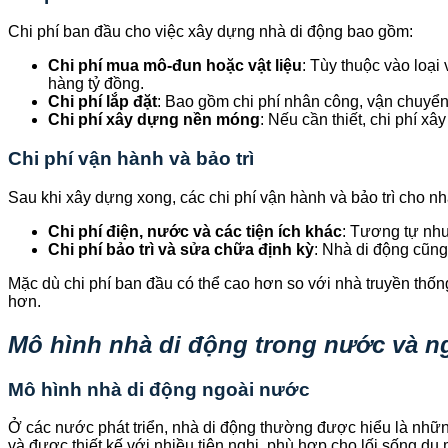
Chi phí ban đầu cho việc xây dựng nhà di động bao gồm:
Chi phí mua mô-đun hoặc vật liệu
: Tùy thuộc vào loại
hàng tỷ đồng.
Chi phí lắp đặt
: Bao gồm chi phí nhân công, vận chuyển
Chi phí xây dựng nền móng
: Nếu cần thiết, chi phí 
Chi phí vận hành và bảo trì
Sau khi xây dựng xong, các chi phí vận hành và bảo trì cho n
Chi phí điện, nước và các tiện ích khác
: Tương tự như
Chi phí bảo trì và sửa chữa định kỳ
: Nhà di động cũng
Mặc dù chi phí ban đầu có thể cao hơn so với nhà truyền thống
hơn.
Mô hình nhà di động trong nước và n
Mô hình nhà di động ngoài nước
Ở các nước phát triển, nhà di động thường được hiểu là nhữn
và được thiết kế với nhiều tiện nghi, phù hợp cho lối sống du