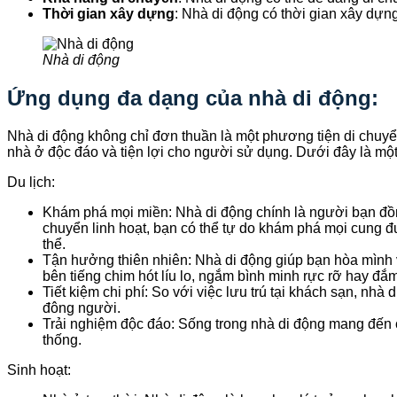
Thời gian xây dựng
: Nhà di động có thời gian xây dựn
Nhà di động
Ứng dụng đa dạng của nhà di động:
Nhà di động không chỉ đơn thuần là một phương tiện di chuy
nhà ở độc đáo và tiện lợi cho người sử dụng. Dưới đây là một 
Du lịch:
Khám phá mọi miền: Nhà di động chính là người bạn đồn
chuyển linh hoạt, bạn có thể tự do khám phá mọi cung đ
thể.
Tận hưởng thiên nhiên: Nhà di động giúp bạn hòa mình v
bên tiếng chim hót líu lo, ngắm bình minh rực rỡ hay đắ
Tiết kiệm chi phí: So với việc lưu trú tại khách sạn, n
đông người.
Trải nghiệm độc đáo: Sống trong nhà di động mang đến c
thống.
Sinh hoạt: