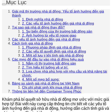
Mục Lục
Giải mã thị trường nhà di động: Yếu tố ảnh hưởng đến giá
thành
1. Định nghĩa nhà di động
2. Các yếu tố ảnh hưởng đến giá nhà di động
Tại sao giá nhà di động thay đổi?
1. Sự biến động của thị trường bất động sản
2. Ảnh hưởng từ yếu tố ngoại giao
Các yếu tố ảnh hưởng đến giá nhà di động
Cách tính giá nhà di động
1. Phương pháp định giá nhà di động
2. Các yếu tố quyết định giá nhà di động
3. Một số lưu ý khi tính giá nhà di động
Các mẹo để đầu tư vào nhà di động hiệu quả
1. Nắm rõ thị trường bất động sản
2. Tìm hiểu kỹ lưỡng về vị trí:
3. Lựa chọn nhà phù hợp với nhu cầu và khả năng tài
chính:
4. Một số mẹo bổ sung:
Bảng so sánh giá nhà di động tại Việt Nam
Chi phí phát sinh khi mua nhà di động
Thông tin liên hệ đến Container Trọng Phúc
Khám phá bí quyết sở hữu nhà di động mơ ước với mức giá
hợp lý! Bài viết này cung cấp thông tin chi tiết về các yếu tố
ảnh hưởng đến giá nhà di động, hướng dẫn cách tính giá và