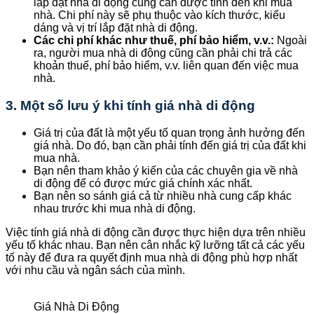
lắp đặt nhà di động cũng cần được tính đến khi mua
nhà. Chi phí này sẽ phụ thuộc vào kích thước, kiểu
dáng và vị trí lắp đặt nhà di động.
Các chi phí khác như thuế, phí bảo hiểm, v.v.:
Ngoài
ra, người mua nhà di động cũng cần phải chi trả các
khoản thuế, phí bảo hiểm, v.v. liên quan đến việc mua
nhà.
3. Một số lưu ý khi tính giá nhà di động
Giá trị của đất là một yếu tố quan trọng ảnh hưởng đến
giá nhà. Do đó, bạn cần phải tính đến giá trị của đất khi
mua nhà.
Bạn nên tham khảo ý kiến của các chuyên gia về nhà
di động để có được mức giá chính xác nhất.
Bạn nên so sánh giá cả từ nhiều nhà cung cấp khác
nhau trước khi mua nhà di động.
Việc tính giá nhà di động cần được thực hiện dựa trên nhiều
yếu tố khác nhau. Bạn nên cân nhắc kỹ lưỡng tất cả các yếu
tố này để đưa ra quyết định mua nhà di động phù hợp nhất
với nhu cầu và ngân sách của mình.
Giá Nhà Di Động