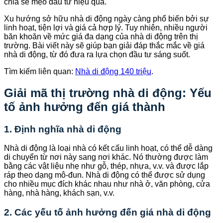
chia sẻ mẹo đầu tư hiệu quả.
Xu hướng sở hữu nhà di động ngày càng phổ biến bởi sự
linh hoạt, tiện lợi và giá cả hợp lý. Tuy nhiên, nhiều người
băn khoăn về mức giá đa dạng của nhà di động trên thị
trường. Bài viết này sẽ giúp bạn giải đáp thắc mắc về giá
nhà di động, từ đó đưa ra lựa chọn đầu tư sáng suốt.
Tìm kiếm liên quan:
Nhà di động 140 triệu
.
Giải mã thị trường nhà di động: Yếu
tố ảnh hưởng đến giá thành
1. Định nghĩa nhà di động
Nhà di động là loại nhà có kết cấu linh hoạt, có thể dễ dàng
di chuyển từ nơi này sang nơi khác. Nó thường được làm
bằng các vật liệu nhẹ như gỗ, thép, nhựa, v.v. và được lắp
ráp theo dạng mô-đun. Nhà di động có thể được sử dụng
cho nhiều mục đích khác nhau như nhà ở, văn phòng, cửa
hàng, nhà hàng, khách sạn, v.v.
2. Các yếu tố ảnh hưởng đến giá nhà di động