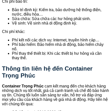
Chi phí bảo trì:
Bảo trì định kỳ: Kiểm tra, bảo dưỡng hệ thống điện,
nước, điều hòa…
Sửa chữa: Sửa chữa các hư hỏng phát sinh.
Vệ sinh: Vệ sinh nhà di động định kỳ.
Chi phí khác:
Phí kết nối các dịch vụ: Internet, truyền hình cáp…
Phí bảo hiểm: Bảo hiểm nhà di động, bảo hiểm cháy
nổ.
Phí thay thế thiết bị: Khi các thiết bị hư hỏng và cần
thay thế.
Thông tin liên hệ đến Container
Trọng Phúc
Container Trọng Phúc
cam kết mang đến cho khách hàng
những dịch vụ tốt nhất, giá cả cạnh tranh và chế độ bảo hành
uy tín. Chúng tôi luôn sẵn sàng tư vấn, hỗ trợ và đáp ứng
mọi yêu cầu của khách hàng về giá nhà di động. Hãy liên hệ
với chúng tôi qua: