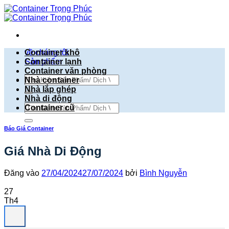
Bỏ
qua
nội
dung
về chúng tôi
Container khô
Sản phẩm
Container lạnh
Container văn phòng
Tìm
Nhà container
kiếm:
Nhà lắp ghép
Nhà di động
Tìm
Container cũ
kiếm:
Báo Giá Container
Giá Nhà Di Động
Đăng vào
27/04/2024
27/07/2024
bởi
Bình Nguyễn
27
Th4