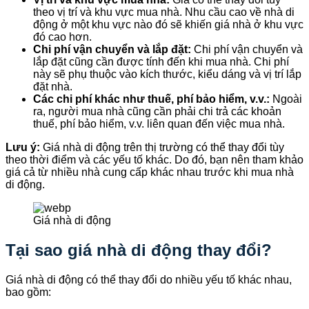
theo vị trí và khu vực mua nhà. Nhu cầu cao về nhà di
động ở một khu vực nào đó sẽ khiến giá nhà ở khu vực
đó cao hơn.
Chi phí vận chuyển và lắp đặt:
Chi phí vận chuyển và
lắp đặt cũng cần được tính đến khi mua nhà. Chi phí
này sẽ phụ thuộc vào kích thước, kiểu dáng và vị trí lắp
đặt nhà.
Các chi phí khác như thuế, phí bảo hiểm, v.v.:
Ngoài
ra, người mua nhà cũng cần phải chi trả các khoản
thuế, phí bảo hiểm, v.v. liên quan đến việc mua nhà.
Lưu ý:
Giá nhà di động trên thị trường có thể thay đổi tùy
theo thời điểm và các yếu tố khác. Do đó, bạn nên tham khảo
giá cả từ nhiều nhà cung cấp khác nhau trước khi mua nhà
di động.
Giá nhà di động
Tại sao giá nhà di động thay đổi?
Giá nhà di động có thể thay đổi do nhiều yếu tố khác nhau,
bao gồm: