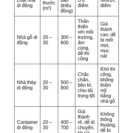
Loại nhà
bán
Ưu
Nhược
thước
di động
(triệu
điểm
điểm
(m²)
đồng)
Thân
Giá
thiện
thành
với môi
cao, dễ
Nhà gỗ di
20 –
300 –
trường,
bị mối
động
30
600
ấm
mọt,
cúng,
mục
dễ thi
nát
công
Khó thi
Chắc
công,
chắn,
không
Nhà thép
20 –
500 –
bền bỉ,
thẩm
di động
30
800
chịu tải
mỹ
trọng tốt
bằng
nhà gỗ
Giá
Không
thành
thông
Container
20 –
400 –
rẻ, dễ di
thoáng,
di động
30
700
chuyển,
dễ bị
tái sử