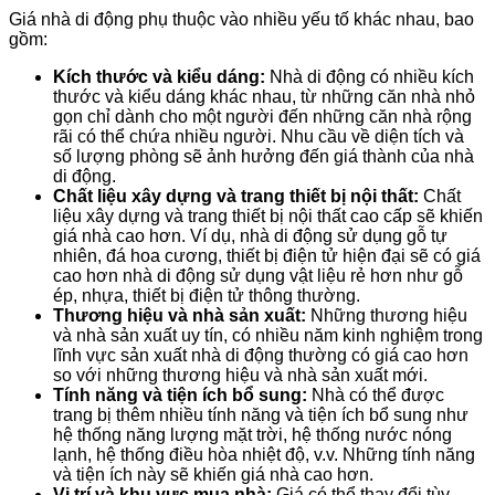
Giá nhà di động phụ thuộc vào nhiều yếu tố khác nhau, bao
gồm:
Kích thước và kiểu dáng:
Nhà di động có nhiều kích
thước và kiểu dáng khác nhau, từ những căn nhà nhỏ
gọn chỉ dành cho một người đến những căn nhà rộng
rãi có thể chứa nhiều người. Nhu cầu về diện tích và
số lượng phòng sẽ ảnh hưởng đến giá thành của nhà
di động.
Chất liệu xây dựng và trang thiết bị nội thất:
Chất
liệu xây dựng và trang thiết bị nội thất cao cấp sẽ khiến
giá nhà cao hơn. Ví dụ, nhà di động sử dụng gỗ tự
nhiên, đá hoa cương, thiết bị điện tử hiện đại sẽ có giá
cao hơn nhà di động sử dụng vật liệu rẻ hơn như gỗ
ép, nhựa, thiết bị điện tử thông thường.
Thương hiệu và nhà sản xuất:
Những thương hiệu
và nhà sản xuất uy tín, có nhiều năm kinh nghiệm trong
lĩnh vực sản xuất nhà di động thường có giá cao hơn
so với những thương hiệu và nhà sản xuất mới.
Tính năng và tiện ích bổ sung:
Nhà có thể được
trang bị thêm nhiều tính năng và tiện ích bổ sung như
hệ thống năng lượng mặt trời, hệ thống nước nóng
lạnh, hệ thống điều hòa nhiệt độ, v.v. Những tính năng
và tiện ích này sẽ khiến giá nhà cao hơn.
Vị trí và khu vực mua nhà:
Giá có thể thay đổi tùy