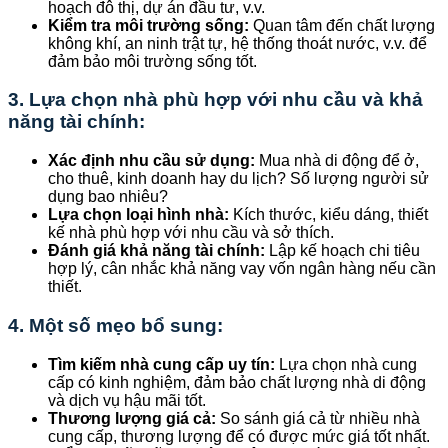
hoạch đô thị, dự án đầu tư, v.v.
Kiểm tra môi trường sống:
Quan tâm đến chất lượng
không khí, an ninh trật tự, hệ thống thoát nước, v.v. để
đảm bảo môi trường sống tốt.
3. Lựa chọn nhà phù hợp với nhu cầu và khả
năng tài chính:
Xác định nhu cầu sử dụng:
Mua nhà di động để ở,
cho thuê, kinh doanh hay du lịch? Số lượng người sử
dụng bao nhiêu?
Lựa chọn loại hình nhà:
Kích thước, kiểu dáng, thiết
kế nhà phù hợp với nhu cầu và sở thích.
Đánh giá khả năng tài chính:
Lập kế hoạch chi tiêu
hợp lý, cân nhắc khả năng vay vốn ngân hàng nếu cần
thiết.
4. Một số mẹo bổ sung:
Tìm kiếm nhà cung cấp uy tín:
Lựa chọn nhà cung
cấp có kinh nghiệm, đảm bảo chất lượng nhà di động
và dịch vụ hậu mãi tốt.
Thương lượng giá cả:
So sánh giá cả từ nhiều nhà
cung cấp, thương lượng để có được mức giá tốt nhất.