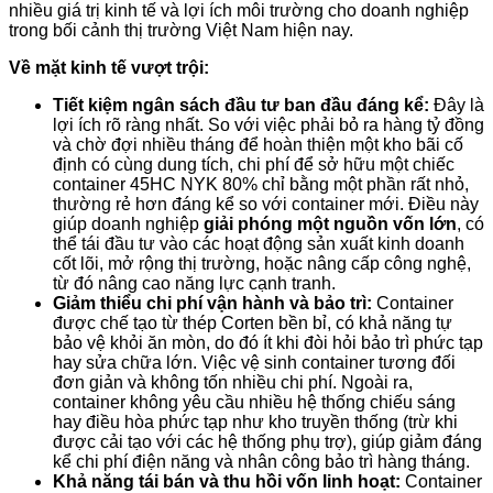
nhiều giá trị kinh tế và lợi ích môi trường cho doanh nghiệp
trong bối cảnh thị trường Việt Nam hiện nay.
Về mặt kinh tế vượt trội:
Tiết kiệm ngân sách đầu tư ban đầu đáng kể:
Đây là
lợi ích rõ ràng nhất. So với việc phải bỏ ra hàng tỷ đồng
và chờ đợi nhiều tháng để hoàn thiện một kho bãi cố
định có cùng dung tích, chi phí để sở hữu một chiếc
container 45HC NYK 80% chỉ bằng một phần rất nhỏ,
thường rẻ hơn đáng kể so với container mới. Điều này
giúp doanh nghiệp
giải phóng một nguồn vốn lớn
, có
thể tái đầu tư vào các hoạt động sản xuất kinh doanh
cốt lõi, mở rộng thị trường, hoặc nâng cấp công nghệ,
từ đó nâng cao năng lực cạnh tranh.
Giảm thiểu chi phí vận hành và bảo trì:
Container
được chế tạo từ thép Corten bền bỉ, có khả năng tự
bảo vệ khỏi ăn mòn, do đó ít khi đòi hỏi bảo trì phức tạp
hay sửa chữa lớn. Việc vệ sinh container tương đối
đơn giản và không tốn nhiều chi phí. Ngoài ra,
container không yêu cầu nhiều hệ thống chiếu sáng
hay điều hòa phức tạp như kho truyền thống (trừ khi
được cải tạo với các hệ thống phụ trợ), giúp giảm đáng
kể chi phí điện năng và nhân công bảo trì hàng tháng.
Khả năng tái bán và thu hồi vốn linh hoạt:
Container