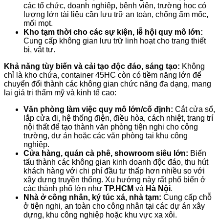
các tổ chức, doanh nghiệp, bệnh viện, trường học có
lượng lớn tài liệu cần lưu trữ an toàn, chống ẩm mốc,
mối mọt.
Kho tạm thời cho các sự kiện, lễ hội quy mô lớn:
Cung cấp không gian lưu trữ linh hoạt cho trang thiết
bị, vật tư.
Khả năng tùy biến và cải tạo độc đáo, sáng tạo:
Không
chỉ là kho chứa, container 45HC còn có tiềm năng lớn để
chuyển đổi thành các không gian chức năng đa dạng, mang
lại giá trị thẩm mỹ và kinh tế cao:
Văn phòng làm việc quy mô lớn/cố định:
Cắt cửa sổ,
lắp cửa đi, hệ thống điện, điều hòa, cách nhiệt, trang trí
nội thất để tạo thành văn phòng tiện nghi cho công
trường, dự án hoặc các văn phòng tại khu công
nghiệp.
Cửa hàng, quán cà phê, showroom siêu lớn:
Biến
tấu thành các không gian kinh doanh độc đáo, thu hút
khách hàng với chi phí đầu tư thấp hơn nhiều so với
xây dựng truyền thống. Xu hướng này rất phổ biến ở
các thành phố lớn như
TP.HCM
và
Hà Nội
.
Nhà ở công nhân, ký túc xá, nhà tạm:
Cung cấp chỗ
ở tiện nghi, an toàn cho công nhân tại các dự án xây
dựng, khu công nghiệp hoặc khu vực xa xôi.