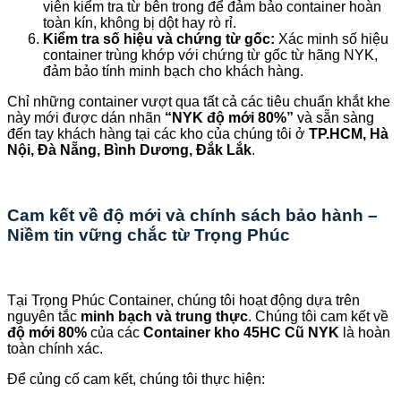
viên kiểm tra từ bên trong để đảm bảo container hoàn
toàn kín, không bị dột hay rò rỉ.
Kiểm tra số hiệu và chứng từ gốc:
Xác minh số hiệu
container trùng khớp với chứng từ gốc từ hãng NYK,
đảm bảo tính minh bạch cho khách hàng.
Chỉ những container vượt qua tất cả các tiêu chuẩn khắt khe
này mới được dán nhãn
“NYK độ mới 80%”
và sẵn sàng
đến tay khách hàng tại các kho của chúng tôi ở
TP.HCM, Hà
Nội, Đà Nẵng, Bình Dương, Đắk Lắk
.
Cam kết về độ mới và chính sách bảo hành –
Niềm tin vững chắc từ Trọng Phúc
Tại Trọng Phúc Container, chúng tôi hoạt động dựa trên
nguyên tắc
minh bạch và trung thực
. Chúng tôi cam kết về
độ mới 80%
của các
Container kho 45HC Cũ NYK
là hoàn
toàn chính xác.
Để củng cố cam kết, chúng tôi thực hiện: