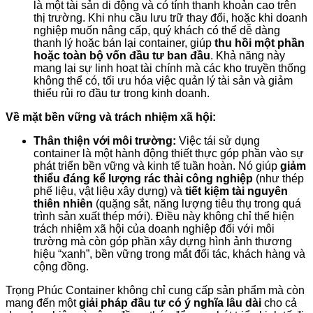
là một tài sản di động và có tính thanh khoản cao trên
thị trường. Khi nhu cầu lưu trữ thay đổi, hoặc khi doanh
nghiệp muốn nâng cấp, quý khách có thể dễ dàng
thanh lý hoặc bán lại container, giúp
thu hồi một phần
hoặc toàn bộ vốn đầu tư ban đầu
. Khả năng này
mang lại sự linh hoạt tài chính mà các kho truyền thống
không thể có, tối ưu hóa việc quản lý tài sản và giảm
thiểu rủi ro đầu tư trong kinh doanh.
Về mặt bền vững và trách nhiệm xã hội:
Thân thiện với môi trường:
Việc tái sử dụng
container là một hành động thiết thực góp phần vào sự
phát triển bền vững và kinh tế tuần hoàn. Nó giúp
giảm
thiểu đáng kể lượng rác thải công nghiệp
(như thép
phế liệu, vật liệu xây dựng) và
tiết kiệm tài nguyên
thiên nhiên
(quặng sắt, năng lượng tiêu thụ trong quá
trình sản xuất thép mới). Điều này không chỉ thể hiện
trách nhiệm xã hội của doanh nghiệp đối với môi
trường mà còn góp phần xây dựng hình ảnh thương
hiệu “xanh”, bền vững trong mắt đối tác, khách hàng và
cộng đồng.
Trọng Phúc Container không chỉ cung cấp sản phẩm mà còn
mang đến một
giải pháp đầu tư có ý nghĩa lâu dài
cho cả