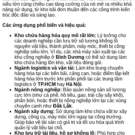
siêu lớn cùng chiều cao tăng cường của nó mở ra nhiều khả
năng sử dụng, từ kho bãi đơn thuần đến các công trình kiến
trúc độc đáo và sáng tạo.
Các ứng dụng phổ biến và hiệu quả:
Kho chứa hàng hóa quy mô rất lớn:
Lý tưởng cho
các doanh nghiệp cần lưu trữ số lượng khổng lồ
nguyên vật liệu, thành phẩm, máy móc, thiết bị công
nghiệp siêu lớn. Ví dụ, các nhà máy sản xuất tại các
khu công nghiệp ở
Bình Dương
có thể sử dụng làm
kho chứa hàng tồn kho, vật liệu đóng gói.
Ngành logistics và vận tải:
Làm kho trung chuyển
hàng hóa tại các bến bãi, cảng cạn, hoặc điểm tập kết
hàng hóa lớn trước khi phân phối tại các trung tâm
logistics ở
TP.HCM
hay
Hà Nội
.
Ngành nông nghiệp:
Bảo quản nông sản số lượng
cực lớn (như cà phê, hồ tiêu, gạo, trái cây sấy khô),
phân bón, hoặc thiết bị nông nghiệp lớn tại các vùng
chuyên canh như
Đắk Lắk
.
Ngành xây dựng:
Sử dụng làm kho chứa vật tư xây
dựng, công cụ, máy móc lớn ngay tại công trường.
Giúp bảo vệ tài sản có giá trị và tối ưu hóa quá trình
quản lý vật liệu tại chỗ.
Kho lưu trữ tài liệu, hồ sơ khổng lồ:
Phù hợp cho