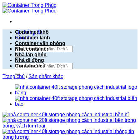
Bỏ
qua
nội
dung
về chúng tôi
Container khô
Sản phẩm
Container lạnh
Container văn phòng
Tìm
Nhà container
kiếm:
Nhà lắp ghép
Nhà di động
Tìm
Container cũ
kiếm:
Trang chủ
/
Sản phẩm khác