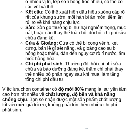
ở nhiều vị trí, lớp sơn bong tróc nhiều, có thể có
các vết vá thô.
Kết cấu:
Có thể xuất hiện dấu hiệu xuống cấp rõ
rệt của khung sườn, mối hàn bị ăn mòn, tiềm ẩn
rủi ro về khả năng chịu lực.
Sàn:
Sàn gỗ thường bị hư hại nghiêm trọng, mục
nát, hoặc cần thay thế toàn bộ, đòi hỏi chi phí sửa
chữa đáng kể.
Cửa & Gioăng:
Cửa có thể bị cong vênh, kẹt
cứng, bản lề gỉ sét nặng, và gioăng cao su bị
hỏng hoặc thiếu, dẫn đến nguy cơ rò rỉ nước, ẩm
mốc hàng hóa.
Chi phí phát sinh:
Thường đòi hỏi chi phí sửa
chữa và bảo dưỡng đáng kể, thậm chí phải thay
thế nhiều bộ phận ngay sau khi mua, làm tăng
tổng chi phí đầu tư.
Việc lựa chọn container có
độ mới 80%
mang lại sự yên tâm
cao hơn rất nhiều về
chất lượng, độ bền và khả năng
chống chịu
. Bạn sẽ nhận được một sản phẩm chất lượng
tốt với mức giá tối ưu, không phải tốn thêm nhiều chi phí
phát sinh.