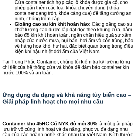
Cửa container tích hợp các lỗ khóa được gia cố, cho
phép gắn thêm các loại khóa chuyên dụng (khóa
container dạng tròn, khóa càng cua) để tăng cường an
ninh, chống trộm cắp.
Gioăng cao su kín khít hoàn hảo:
Các gioăng cao su
chất lượng cao được lắp đặt dọc theo khung cửa, đảm
bảo độ kín khít hoàn toàn, ngăn chặn hiệu quả sự xâm
nhập của nước mưa, bụi bẩn, hơi ẩm và côn trùng, bảo
vệ hàng hóa khỏi hư hại, đặc biệt quan trọng trong điều
kiện khí hậu nhiệt đới ẩm của Việt Nam.
Tại Trọng Phúc Container, chúng tôi kiểm tra kỹ lưỡng từng
chi tiết của hệ thống cửa và khóa để đảm bảo container kín
nước 100% và an toàn.
Ứng dụng đa dạng và khả năng tùy biến cao –
Giải pháp linh hoạt cho mọi nhu cầu
Container kho 45HC Cũ NYK độ mới 80%
là một giải pháp
lưu trữ vô cùng linh hoạt và đa năng, phục vụ đa dạng nhu
cầu của các ngành nghề khác nhau tại Việt Nam. Kích thước