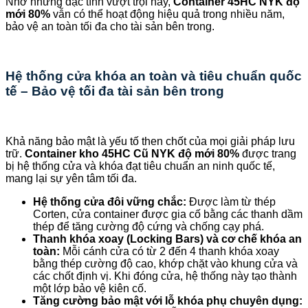
Nhờ những đặc tính vượt trội này,
Container 45HC NYK độ
mới 80%
vẫn có thể hoạt động hiệu quả trong nhiều năm,
bảo vệ an toàn tối đa cho tài sản bên trong.
Hệ thống cửa khóa an toàn và tiêu chuẩn quốc
tế – Bảo vệ tối đa tài sản bên trong
Khả năng bảo mật là yếu tố then chốt của mọi giải pháp lưu
trữ.
Container kho 45HC Cũ NYK độ mới 80%
được trang
bị hệ thống cửa và khóa đạt tiêu chuẩn an ninh quốc tế,
mang lại sự yên tâm tối đa.
Hệ thống cửa đôi vững chắc:
Được làm từ thép
Corten, cửa container được gia cố bằng các thanh dầm
thép để tăng cường độ cứng và chống cạy phá.
Thanh khóa xoay (Locking Bars) và cơ chế khóa an
toàn:
Mỗi cánh cửa có từ 2 đến 4 thanh khóa xoay
bằng thép cường độ cao, khớp chặt vào khung cửa và
các chốt định vị. Khi đóng cửa, hệ thống này tạo thành
một lớp bảo vệ kiên cố.
Tăng cường bảo mật với lỗ khóa phụ chuyên dụng: