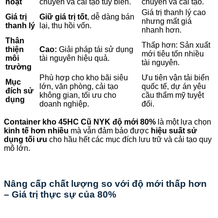
hoạt
chuyển và cải tạo tùy biến.
chuyển và cải tạo.
Giá trị thanh lý cao
Giá trị
Giữ giá trị tốt
, dễ dàng bán
nhưng mất giá
thanh lý
lại, thu hồi vốn.
nhanh hơn.
Thân
Thấp hơn: Sản xuất
thiện
Cao:
Giải pháp tái sử dụng
mới tiêu tốn nhiều
môi
tài nguyên hiệu quả.
tài nguyên.
trường
Phù hợp cho kho bãi siêu
Ưu tiên vận tải biển
Mục
lớn, văn phòng, cải tạo
quốc tế, dự án yêu
đích sử
không gian, tối ưu cho
cầu thẩm mỹ tuyệt
dụng
doanh nghiệp.
đối.
Container kho 45HC Cũ NYK độ mới 80%
là một lựa chọn
kinh tế hơn nhiều
mà vẫn đảm bảo được
hiệu suất sử
dụng tối ưu
cho hầu hết các mục đích lưu trữ và cải tạo quy
mô lớn.
Nâng cấp chất lượng so với độ mới thấp hơn
– Giá trị thực sự của 80%