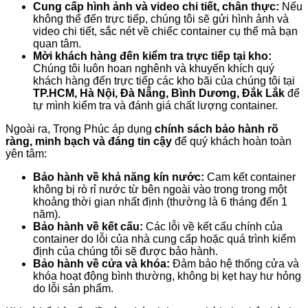
Cung cấp hình ảnh và video chi tiết, chân thực:
Nếu
không thể đến trực tiếp, chúng tôi sẽ gửi hình ảnh và
video chi tiết, sắc nét về chiếc container cụ thể mà bạn
quan tâm.
Mời khách hàng đến kiểm tra trực tiếp tại kho:
Chúng tôi luôn hoan nghênh và khuyến khích quý
khách hàng đến trực tiếp các kho bãi của chúng tôi tại
TP.HCM, Hà Nội, Đà Nẵng, Bình Dương, Đắk Lắk
để
tự mình kiểm tra và đánh giá chất lượng container.
Ngoài ra, Trọng Phúc áp dụng
chính sách bảo hành rõ
ràng, minh bạch và đáng tin cậy
để quý khách hoàn toàn
yên tâm:
Bảo hành về khả năng kín nước:
Cam kết container
không bị rò rỉ nước từ bên ngoài vào trong trong một
khoảng thời gian nhất định (thường là 6 tháng đến 1
năm).
Bảo hành về kết cấu:
Các lỗi về kết cấu chính của
container do lỗi của nhà cung cấp hoặc quá trình kiểm
định của chúng tôi sẽ được bảo hành.
Bảo hành về cửa và khóa:
Đảm bảo hệ thống cửa và
khóa hoạt động bình thường, không bị kẹt hay hư hỏng
do lỗi sản phẩm.