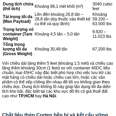
Dung tích chứa
3040 cubic
Khoảng 86,1 mét khối (m³)
(thể tích)
feet
Lên đến khoảng 26,8 tấn –
Khoảng
Tải trọng tối đa
28,8 tấn (tùy thuộc vào thiết kế
59.100 –
(Max Payload)
cụ thể và quy định)
63.500 lbs
Trọng lượng vỏ
9.920 –
container (Tare
Khoảng 4,5 tấn – 5,0 tấn
11.023 lbs
Weight)
Tổng trọng
lượng tối đa
Khoảng 30,48 tấn
67.200 lbs
(Gross Weight)
Với chiều dài tăng thêm 5 feet (khoảng 1.5 mét) và chiều cao
tăng thêm khoảng 30cm (1 feet) so với container 40DC tiêu
chuẩn, loại 45HC này đặc biệt phù hợp cho việc lưu trữ các
mặt hàng có chiều dài hoặc chiều cao lớn, hoặc các sản
phẩm có thể xếp chồng lên nhau để tối ưu không gian theo
chiều dọc. Dung tích khổng lồ này giúp tận dụng tối đa diện
tích kho bãi, đặc biệt tại các khu vực đô thị có giá thuê đất
cao như
TP.HCM
hay
Hà Nội
.
Chất liệu thép Corten bền bỉ và kết cấu vững