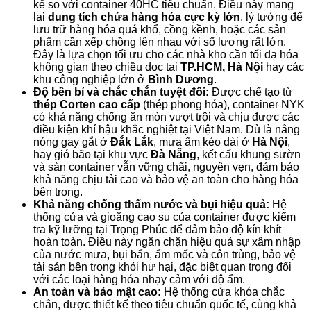
kể so với container 40HC tiêu chuẩn. Điều này mang
lại
dung tích chứa hàng hóa cực kỳ lớn
, lý tưởng để
lưu trữ hàng hóa quá khổ, cồng kềnh, hoặc các sản
phẩm cần xếp chồng lên nhau với số lượng rất lớn.
Đây là lựa chọn tối ưu cho các nhà kho cần tối đa hóa
không gian theo chiều dọc tại
TP.HCM, Hà Nội
hay các
khu công nghiệp lớn ở
Bình Dương
.
Độ bền bỉ và chắc chắn tuyệt đối:
Được chế tạo từ
thép Corten cao cấp
(thép phong hóa), container NYK
có khả năng chống ăn mòn vượt trội và chịu được các
điều kiện khí hậu khắc nghiệt tại Việt Nam. Dù là nắng
nóng gay gắt ở
Đắk Lắk
, mưa ẩm kéo dài ở
Hà Nội
,
hay gió bão tại khu vực
Đà Nẵng
, kết cấu khung sườn
và sàn container vẫn vững chãi, nguyên vẹn, đảm bảo
khả năng chịu tải cao và bảo vệ an toàn cho hàng hóa
bên trong.
Khả năng chống thấm nước và bụi hiệu quả:
Hệ
thống cửa và gioăng cao su của container được kiểm
tra kỹ lưỡng tại Trọng Phúc để đảm bảo độ kín khít
hoàn toàn. Điều này ngăn chặn hiệu quả sự xâm nhập
của nước mưa, bụi bẩn, ẩm mốc và côn trùng, bảo vệ
tài sản bên trong khỏi hư hại, đặc biệt quan trọng đối
với các loại hàng hóa nhạy cảm với độ ẩm.
An toàn và bảo mật cao:
Hệ thống cửa khóa chắc
chắn, được thiết kế theo tiêu chuẩn quốc tế, cùng khả