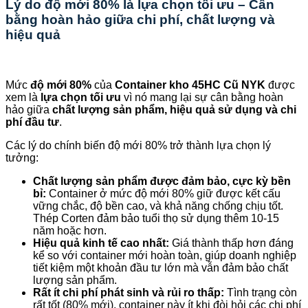
Lý do độ mới 80% là lựa chọn tối ưu – Cân
bằng hoàn hảo giữa chi phí, chất lượng và
hiệu quả
Mức
độ mới 80%
của
Container kho 45HC Cũ NYK
được
xem là
lựa chọn tối ưu
vì nó mang lại sự cân bằng hoàn
hảo giữa
chất lượng sản phẩm, hiệu quả sử dụng và chi
phí đầu tư
.
Các lý do chính biến độ mới 80% trở thành lựa chọn lý
tưởng:
Chất lượng sản phẩm được đảm bảo, cực kỳ bền
bỉ:
Container ở mức độ mới 80% giữ được kết cấu
vững chắc, độ bền cao, và khả năng chống chịu tốt.
Thép Corten đảm bảo tuổi thọ sử dụng thêm 10-15
năm hoặc hơn.
Hiệu quả kinh tế cao nhất:
Giá thành thấp hơn đáng
kể so với container mới hoàn toàn, giúp doanh nghiệp
tiết kiệm một khoản đầu tư lớn mà vẫn đảm bảo chất
lượng sản phẩm.
Rất ít chi phí phát sinh và rủi ro thấp:
Tình trạng còn
rất tốt (80% mới), container này ít khi đòi hỏi các chi phí