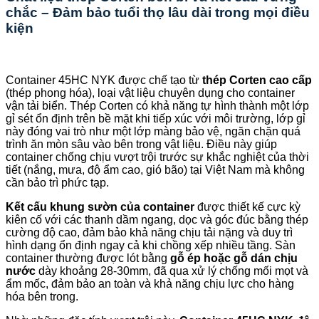
chắc – Đảm bảo tuổi thọ lâu dài trong mọi điều
kiện
Container 45HC NYK được chế tạo từ
thép Corten cao cấp
(thép phong hóa), loại vật liệu chuyên dụng cho container
vận tải biển. Thép Corten có khả năng tự hình thành một lớp
gỉ sét ổn định trên bề mặt khi tiếp xúc với môi trường, lớp gỉ
này đóng vai trò như một lớp màng bảo vệ, ngăn chặn quá
trình ăn mòn sâu vào bên trong vật liệu. Điều này giúp
container chống chịu vượt trội trước sự khắc nghiệt của thời
tiết (nắng, mưa, độ ẩm cao, gió bão) tại Việt Nam mà không
cần bảo trì phức tạp.
Kết cấu khung sườn của container
được thiết kế cực kỳ
kiên cố với các thanh dầm ngang, dọc và góc đúc bằng thép
cường độ cao, đảm bảo khả năng chịu tải nặng và duy trì
hình dạng ổn định ngay cả khi chồng xếp nhiều tầng. Sàn
container thường được lót bằng
gỗ ép hoặc gỗ dán chịu
nước
dày khoảng 28-30mm, đã qua xử lý chống mối mọt và
ẩm mốc, đảm bảo an toàn và khả năng chịu lực cho hàng
hóa bên trong.