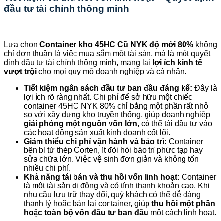
đầu tư tài chính thông minh
Lựa chọn
Container kho 45HC Cũ NYK độ mới 80%
không
chỉ đơn thuần là việc mua sắm một tài sản, mà là một quyết
định đầu tư tài chính thông minh, mang lại
lợi ích kinh tế
vượt trội
cho mọi quy mô doanh nghiệp và cá nhân.
Tiết kiệm ngân sách đầu tư ban đầu đáng kể:
Đây là
lợi ích rõ ràng nhất. Chi phí để sở hữu một chiếc
container 45HC NYK 80% chỉ bằng một phần rất nhỏ
so với xây dựng kho truyền thống, giúp doanh nghiệp
giải phóng một nguồn vốn lớn
, có thể tái đầu tư vào
các hoạt động sản xuất kinh doanh cốt lõi.
Giảm thiểu chi phí vận hành và bảo trì:
Container
bền bỉ từ thép Corten, ít đòi hỏi bảo trì phức tạp hay
sửa chữa lớn. Việc vệ sinh đơn giản và không tốn
nhiều chi phí.
Khả năng tái bán và thu hồi vốn linh hoạt:
Container
là một tài sản di động và có tính thanh khoản cao. Khi
nhu cầu lưu trữ thay đổi, quý khách có thể dễ dàng
thanh lý hoặc bán lại container, giúp
thu hồi một phần
hoặc toàn bộ vốn đầu tư ban đầu
một cách linh hoạt.