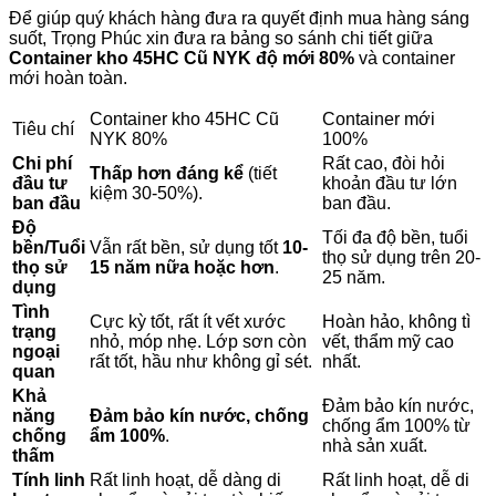
Để giúp quý khách hàng đưa ra quyết định mua hàng sáng
suốt, Trọng Phúc xin đưa ra bảng so sánh chi tiết giữa
Container kho 45HC Cũ NYK độ mới 80%
và container
mới hoàn toàn.
Container kho 45HC Cũ
Container mới
Tiêu chí
NYK 80%
100%
Chi phí
Rất cao, đòi hỏi
Thấp hơn đáng kể
(tiết
đầu tư
khoản đầu tư lớn
kiệm 30-50%).
ban đầu
ban đầu.
Độ
Tối đa độ bền, tuổi
bền/Tuổi
Vẫn rất bền, sử dụng tốt
10-
thọ sử dụng trên 20-
thọ sử
15 năm nữa hoặc hơn
.
25 năm.
dụng
Tình
Cực kỳ tốt, rất ít vết xước
Hoàn hảo, không tì
trạng
nhỏ, móp nhẹ. Lớp sơn còn
vết, thẩm mỹ cao
ngoại
rất tốt, hầu như không gỉ sét.
nhất.
quan
Khả
Đảm bảo kín nước,
năng
Đảm bảo kín nước, chống
chống ẩm 100% từ
chống
ẩm 100%
.
nhà sản xuất.
thấm
Tính linh
Rất linh hoạt, dễ dàng di
Rất linh hoạt, dễ di