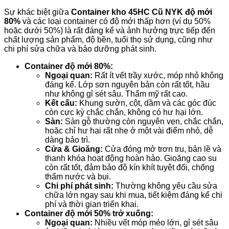
Sự khác biệt giữa
Container kho 45HC Cũ NYK độ mới
80%
và các loại container có độ mới thấp hơn (ví dụ 50%
hoặc dưới 50%) là rất đáng kể và ảnh hưởng trực tiếp đến
chất lượng sản phẩm, độ bền, tuổi thọ sử dụng, cũng như
chi phí sửa chữa và bảo dưỡng phát sinh.
Container độ mới 80%:
Ngoại quan:
Rất ít vết trầy xước, móp nhỏ không
đáng kể. Lớp sơn nguyên bản còn rất tốt, hầu
như không gỉ sét sâu. Thẩm mỹ rất cao.
Kết cấu:
Khung sườn, cột, dầm và các góc đúc
còn cực kỳ chắc chắn, không có hư hại lớn.
Sàn:
Sàn gỗ thường còn nguyên vẹn, chắc chắn,
hoặc chỉ hư hại rất nhẹ ở một vài điểm nhỏ, dễ
dàng bảo trì.
Cửa & Gioăng:
Cửa đóng mở trơn tru, bản lề và
thanh khóa hoạt động hoàn hảo. Gioăng cao su
còn rất tốt, đảm bảo độ kín khít tuyệt đối, chống
thấm nước và bụi.
Chi phí phát sinh:
Thường không yêu cầu sửa
chữa lớn ngay sau khi mua, tiết kiệm đáng kể chi
phí và thời gian triển khai.
Container độ mới 50% trở xuống:
Ngoại quan:
Nhiều vết móp méo lớn, gỉ sét sâu