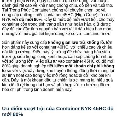
thương hiệu NYK, ngay cả khi đã qua sử dụng, vẫn được
đánh giá rất cao về khả năng chống chịu, độ bền và tuổi thọ.
Tại Trọng Phúc Container, chúng tôi chuyên chọn lọc và
cung cấp những chiếc container 45HC (High Cube) cũ của
NYK với
độ mới 80%
. Đây là mức độ mới vượt trội, cho thấy
container còn trong tình trạng gần như hoàn hảo, giữ được
đầy đủ các đặc tính nguyên bản với rất ít dấu hiệu hao mòn,
nhưng với mức giá tiết kiệm đáng kể so với container mới.
Sản phẩm này cung cấp
không gian lưu trữ khổng lồ
, lớn
hơn đáng kể so với container 40HC, với chiều cao và chiều
dài tăng cường. Điều này lý tưởng để chứa hàng hóa siêu
trường, siêu trọng, cồng kềnh hoặc cần xếp chồng lên nhau
với số lượng lớn. Việc đầu tư vào container 45HC cũ độ mới
80% giúp doanh nghiệp
tiết kiệm một khoản chi phí khổng
lồ
so với việc xây dựng kho truyền thống, đồng thời mang lại
sự linh hoạt cao trong việc mở rộng hoặc di dời kho bãi khi
cần. Đây là một khoản đầu tư chiến lược, mang lại hiệu quả
kinh tế rõ rệt trong dài hạn và phù hợp với xu hướng tối ưu
hóa chi phí trong kinh doanh hiện nay.
Ưu điểm vượt trội của Container NYK 45HC độ
mới 80%