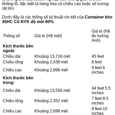
khổng lồ, đặc biệt là hàng hóa có chiều cao hoặc số lượng
rất lớn.
Dưới đây là các thông số kỹ thuật chi tiết của
Container kho
45HC Cũ NYK độ mới 80%
:
Giá trị (Hệ
Thông số
Giá trị (Hệ mét)
đo lường
Anh)
Kích thước bên
ngoài:
Chiều dài
Khoảng 13,716 mét
45 feet
Chiều rộng
Khoảng 2,438 mét
8 feet
9 feet 6
Chiều cao
Khoảng 2,896 mét
inches
Kích thước bên
trong:
44 feet 5.5
Chiều dài
Khoảng 13,556 mét
inches
7 feet 8.5
Chiều rộng
Khoảng 2,352 mét
inches
8 feet 10
Chiều cao
Khoảng 2,698 mét
inches