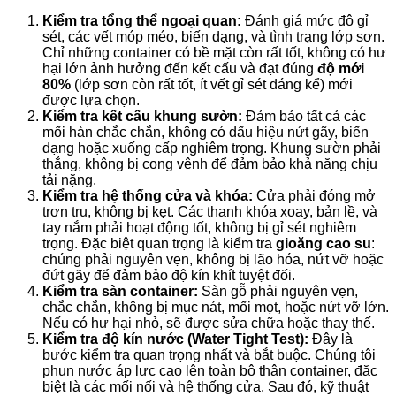
Kiểm tra tổng thể ngoại quan:
Đánh giá mức độ gỉ
sét, các vết móp méo, biến dạng, và tình trạng lớp sơn.
Chỉ những container có bề mặt còn rất tốt, không có hư
hại lớn ảnh hưởng đến kết cấu và đạt đúng
độ mới
80%
(lớp sơn còn rất tốt, ít vết gỉ sét đáng kể) mới
được lựa chọn.
Kiểm tra kết cấu khung sườn:
Đảm bảo tất cả các
mối hàn chắc chắn, không có dấu hiệu nứt gãy, biến
dạng hoặc xuống cấp nghiêm trọng. Khung sườn phải
thẳng, không bị cong vênh để đảm bảo khả năng chịu
tải nặng.
Kiểm tra hệ thống cửa và khóa:
Cửa phải đóng mở
trơn tru, không bị kẹt. Các thanh khóa xoay, bản lề, và
tay nắm phải hoạt động tốt, không bị gỉ sét nghiêm
trọng. Đặc biệt quan trọng là kiểm tra
gioăng cao su
:
chúng phải nguyên vẹn, không bị lão hóa, nứt vỡ hoặc
đứt gãy để đảm bảo độ kín khít tuyệt đối.
Kiểm tra sàn container:
Sàn gỗ phải nguyên vẹn,
chắc chắn, không bị mục nát, mối mọt, hoặc nứt vỡ lớn.
Nếu có hư hại nhỏ, sẽ được sửa chữa hoặc thay thế.
Kiểm tra độ kín nước (Water Tight Test):
Đây là
bước kiểm tra quan trọng nhất và bắt buộc. Chúng tôi
phun nước áp lực cao lên toàn bộ thân container, đặc
biệt là các mối nối và hệ thống cửa. Sau đó, kỹ thuật