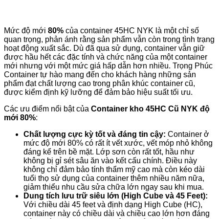
Mức độ mới
80%
của container 45HC NYK là một chỉ số
quan trọng, phản ánh rằng sản phẩm vẫn còn trong tình trạng
hoạt động xuất sắc. Dù đã qua sử dụng, container vẫn giữ
được hầu hết các đặc tính và chức năng của một container
mới nhưng với một mức giá hấp dẫn hơn nhiều. Trọng Phúc
Container tự hào mang đến cho khách hàng những sản
phẩm đạt chất lượng cao trong phân khúc container cũ,
được kiểm định kỹ lưỡng để đảm bảo hiệu suất tối ưu.
Các ưu điểm nổi bật của
Container kho 45HC Cũ NYK độ
mới 80%
:
Chất lượng cực kỳ tốt và đáng tin cậy:
Container ở
mức độ mới 80% có rất ít vết xước, vết móp nhỏ không
đáng kể trên bề mặt. Lớp sơn còn rất tốt, hầu như
không bị gỉ sét sâu ăn vào kết cấu chính. Điều này
không chỉ đảm bảo tính thẩm mỹ cao mà còn kéo dài
tuổi thọ sử dụng của container thêm nhiều năm nữa,
giảm thiểu nhu cầu sửa chữa lớn ngay sau khi mua.
Dung tích lưu trữ siêu lớn (High Cube và 45 Feet):
Với chiều dài 45 feet và định dạng High Cube (HC),
container này có chiều dài và chiều cao lớn hơn đáng