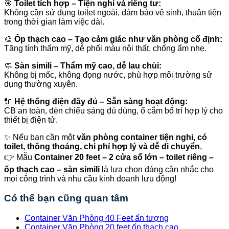
🎯
Toilet tích hợp – Tiện nghi và riêng tư:
Không cần sử dụng toilet ngoài, đảm bảo vệ sinh, thuận tiện
trong thời gian làm việc dài.
🎨
Ốp thạch cao – Tạo cảm giác như văn phòng cố định:
Tăng tính thẩm mỹ, dễ phối màu nội thất, chống ẩm nhẹ.
🧼
Sàn simili – Thẩm mỹ cao, dễ lau chùi:
Không bị mốc, không đọng nước, phù hợp môi trường sử
dụng thường xuyên.
🔌
Hệ thống điện đầy đủ – Sẵn sàng hoạt động:
CB an toàn, đèn chiếu sáng đủ dùng, ổ cắm bố trí hợp lý cho
thiết bị điện tử.
✨ Nếu bạn cần một
văn phòng container tiện nghi, có
toilet, thông thoáng, chi phí hợp lý và dễ di chuyển
,
👉 Mẫu
Container 20 feet – 2 cửa sổ lớn – toilet riêng –
ốp thạch cao – sàn simili
là lựa chọn đáng cân nhắc cho
mọi công trình và nhu cầu kinh doanh lưu động!
Có thể bạn cũng quan tâm
Container Văn Phòng 40 Feet ấn tượng
Container Văn Phòng 20 feet ốp thạch cao