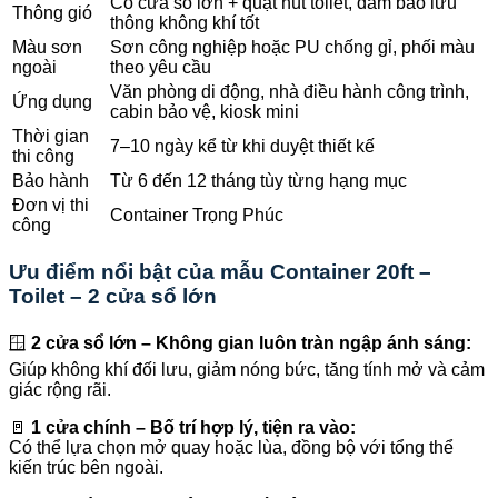
Có cửa sổ lớn + quạt hút toilet, đảm bảo lưu
Thông gió
thông không khí tốt
Màu sơn
Sơn công nghiệp hoặc PU chống gỉ, phối màu
ngoài
theo yêu cầu
Văn phòng di động, nhà điều hành công trình,
Ứng dụng
cabin bảo vệ, kiosk mini
Thời gian
7–10 ngày kể từ khi duyệt thiết kế
thi công
Bảo hành
Từ 6 đến 12 tháng tùy từng hạng mục
Đơn vị thi
Container Trọng Phúc
công
Ưu điểm nổi bật của mẫu Container 20ft –
Toilet – 2 cửa sổ lớn
🪟
2 cửa sổ lớn – Không gian luôn tràn ngập ánh sáng:
Giúp không khí đối lưu, giảm nóng bức, tăng tính mở và cảm
giác rộng rãi.
🚪
1 cửa chính – Bố trí hợp lý, tiện ra vào:
Có thể lựa chọn mở quay hoặc lùa, đồng bộ với tổng thể
kiến trúc bên ngoài.