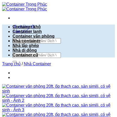
Bỏ
qua
nội
dung
về chúng tôi
Container khô
Sản phẩm
Container lạnh
Container văn phòng
Tìm
Nhà container
kiếm:
Nhà lắp ghép
Nhà di động
Tìm
Container cũ
kiếm:
Trang chủ
/
Nhà Container