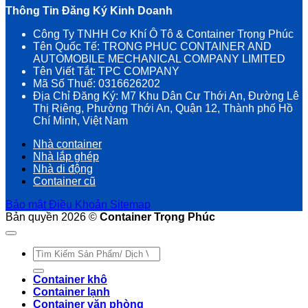
Thông Tin Đăng Ký Kinh Doanh
Công Ty TNHH Cơ Khí Ô Tô & Container Trọng Phúc
Tên Quốc Tế: TRONG PHUC CONTAINER AND
AUTOMOBILE MECHANICAL COMPANY LIMITED
Tên Viết Tắt: TPC COMPANY
Mã Số Thuế: 0316626202
Địa Chỉ Đăng Ký: M7 Khu Dân Cư Thới An, Đường Lê
Thị Riêng, Phường Thới An, Quận 12, Thành phố Hồ
Chí Minh, Việt Nam
Nhà container
Nhà lắp ghép
Nhà di động
Container cũ
Bảo mật
Điều Khoản
Sitemap
Bản quyền 2026 ©
Container Trọng Phúc
Tìm
kiếm:
Container khô
Container lạnh
Container văn phòng