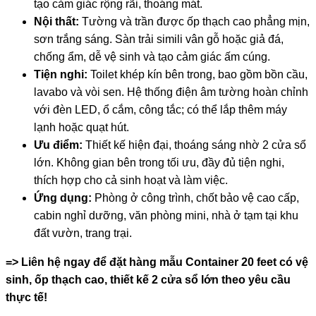
tạo cảm giác rộng rãi, thoáng mát.
Nội thất:
Tường và trần được ốp thạch cao phẳng mịn,
sơn trắng sáng. Sàn trải simili vân gỗ hoặc giả đá,
chống ẩm, dễ vệ sinh và tạo cảm giác ấm cúng.
Tiện nghi:
Toilet khép kín bên trong, bao gồm bồn cầu,
lavabo và vòi sen. Hệ thống điện âm tường hoàn chỉnh
với đèn LED, ổ cắm, công tắc; có thể lắp thêm máy
lạnh hoặc quạt hút.
Ưu điểm:
Thiết kế hiện đại, thoáng sáng nhờ 2 cửa sổ
lớn. Không gian bên trong tối ưu, đầy đủ tiện nghi,
thích hợp cho cả sinh hoạt và làm việc.
Ứng dụng:
Phòng ở công trình, chốt bảo vệ cao cấp,
cabin nghỉ dưỡng, văn phòng mini, nhà ở tạm tại khu
đất vườn, trang trại.
=> Liên hệ ngay để đặt hàng mẫu Container 20 feet có vệ
sinh, ốp thạch cao, thiết kế 2 cửa sổ lớn theo yêu cầu
thực tế!