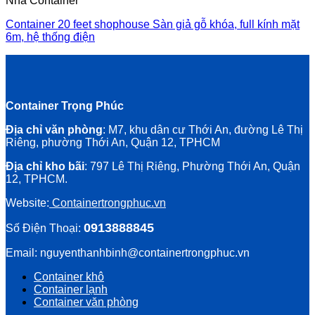
Nhà Container
Container 20 feet shophouse Sàn giả gỗ khóa, full kính mặt
6m, hệ thống điện
Container Trọng Phúc
Địa chỉ văn phòng
: M7, khu dân cư Thới An, đường Lê Thị
Riêng, phường Thới An, Quận 12, TPHCM
Địa chỉ kho bãi
: 797 Lê Thị Riêng, Phường Thới An, Quận
12, TPHCM.
Website:
Containertrongphuc.vn
0913888845
Số Điện Thoại:
Email: nguyenthanhbinh@containertrongphuc.vn
Container khô
Container lạnh
Container văn phòng