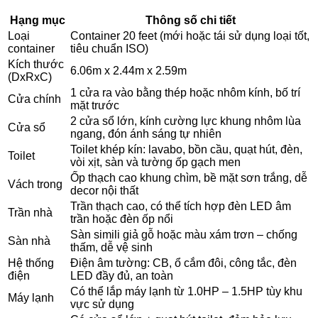
Hạng mục
Thông số chi tiết
Loại
Container 20 feet (mới hoặc tái sử dụng loại tốt,
container
tiêu chuẩn ISO)
Kích thước
6.06m x 2.44m x 2.59m
(DxRxC)
1 cửa ra vào bằng thép hoặc nhôm kính, bố trí
Cửa chính
mặt trước
2 cửa sổ lớn, kính cường lực khung nhôm lùa
Cửa sổ
ngang, đón ánh sáng tự nhiên
Toilet khép kín: lavabo, bồn cầu, quạt hút, đèn,
Toilet
vòi xịt, sàn và tường ốp gạch men
Ốp thạch cao khung chìm, bề mặt sơn trắng, dễ
Vách trong
decor nội thất
Trần thạch cao, có thể tích hợp đèn LED âm
Trần nhà
trần hoặc đèn ốp nổi
Sàn simili giả gỗ hoặc màu xám trơn – chống
Sàn nhà
thấm, dễ vệ sinh
Hệ thống
Điện âm tường: CB, ổ cắm đôi, công tắc, đèn
điện
LED đầy đủ, an toàn
Có thể lắp máy lạnh từ 1.0HP – 1.5HP tùy khu
Máy lạnh
vực sử dụng