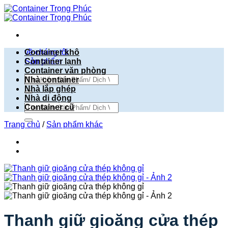
Bỏ
qua
nội
dung
về chúng tôi
Container khô
Sản phẩm
Container lạnh
Container văn phòng
Tìm
Nhà container
kiếm:
Nhà lắp ghép
Nhà di động
Tìm
Container cũ
kiếm:
Trang chủ
/
Sản phẩm khác
Thanh giữ gioăng cửa thép