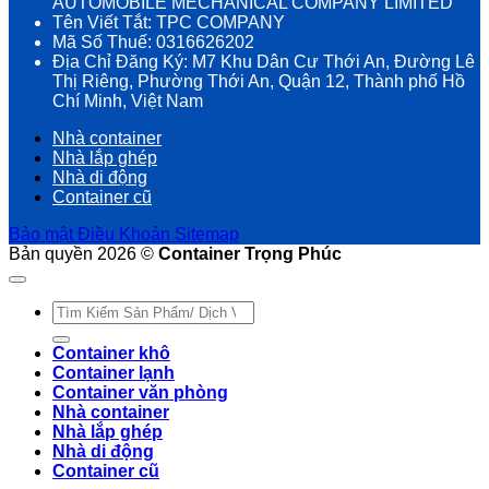
AUTOMOBILE MECHANICAL COMPANY LIMITED
Tên Viết Tắt: TPC COMPANY
Mã Số Thuế: 0316626202
Địa Chỉ Đăng Ký: M7 Khu Dân Cư Thới An, Đường Lê
Thị Riêng, Phường Thới An, Quận 12, Thành phố Hồ
Chí Minh, Việt Nam
Nhà container
Nhà lắp ghép
Nhà di động
Container cũ
Bảo mật
Điều Khoản
Sitemap
Bản quyền 2026 ©
Container Trọng Phúc
Tìm
kiếm:
Container khô
Container lạnh
Container văn phòng
Nhà container
Nhà lắp ghép
Nhà di động
Container cũ