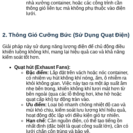
nhà xưởng container, hoặc các công trình cần
thông gió liên tục mà không phụ thuộc vào điện
lưới.
2. Thông Gió Cưỡng Bức (Sử Dụng Quạt Điện)
Giải pháp này sử dụng năng lượng điện để chủ động điều
khiển luồng không khí, mang lại hiệu quả cao và khả năng
kiểm soát tốt hơn.
Quạt hút (Exhaust Fans):
Đặc điểm:
Lắp đặt trên vách hoặc nóc container,
có nhiệm vụ hút không khí nóng, ẩm, ô nhiễm ra
khỏi không gian. Việc này tạo ra một áp suất âm
nhẹ bên trong, khiến không khí tươi mát hơn từ
bên ngoài (qua các lỗ thông hơi, khe hở hoặc
quạt cấp khí) tự động tràn vào.
Ưu điểm:
Loại bỏ nhanh chóng nhiệt độ cao và
mùi khó chịu, kiểm soát lưu lượng khí hiệu quả,
hoạt động độc lập với điều kiện gió tự nhiên.
Hạn chế:
Cần nguồn điện, có thể tạo tiếng ồn
nhất định (đặc biệt là quạt công suất lớn), cần có
lưới chắn côn trùng và bảo vệ.