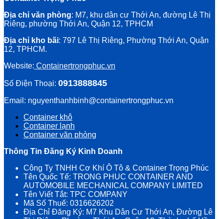
Địa chỉ văn phòng
: M7, khu dân cư Thới An, đường Lê Thị
Riêng, phường Thới An, Quận 12, TPHCM
Địa chỉ kho bãi
: 797 Lê Thị Riêng, Phường Thới An, Quận
12, TPHCM.
Website:
Containertrongphuc.vn
0913888845
Số Điện Thoại:
Email: nguyenthanhbinh@containertrongphuc.vn
Container khô
Container lạnh
Container văn phòng
Thông Tin Đăng Ký Kinh Doanh
Công Ty TNHH Cơ Khí Ô Tô & Container Trọng Phúc
Tên Quốc Tế: TRONG PHUC CONTAINER AND
AUTOMOBILE MECHANICAL COMPANY LIMITED
Tên Viết Tắt: TPC COMPANY
Mã Số Thuế: 0316626202
Địa Chỉ Đăng Ký: M7 Khu Dân Cư Thới An, Đường Lê