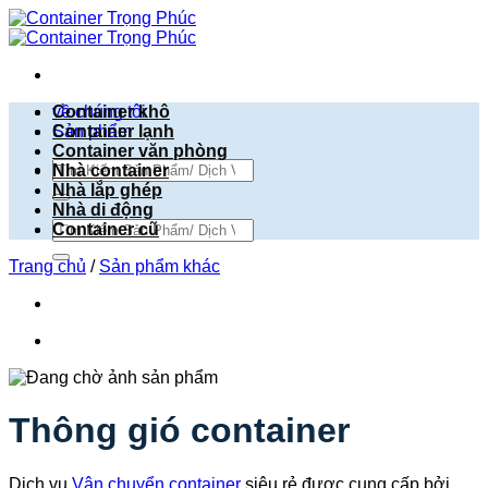
Bỏ
qua
nội
dung
về chúng tôi
Container khô
Sản phẩm
Container lạnh
Container văn phòng
Tìm
Nhà container
kiếm:
Nhà lắp ghép
Nhà di động
Tìm
Container cũ
kiếm:
Trang chủ
/
Sản phẩm khác
Thông gió container
Dịch vụ
Vận chuyển container
siêu rẻ được cung cấp bởi