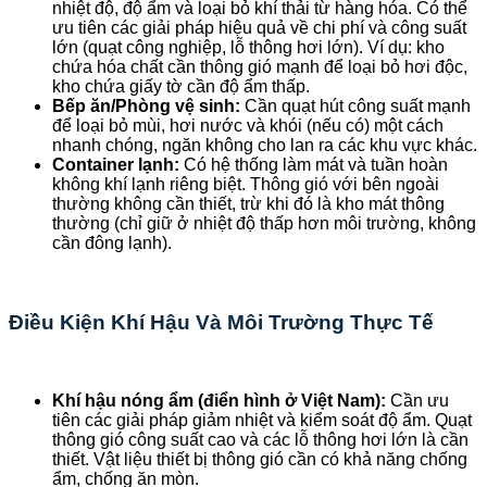
nhiệt độ, độ ẩm và loại bỏ khí thải từ hàng hóa. Có thể
ưu tiên các giải pháp hiệu quả về chi phí và công suất
lớn (quạt công nghiệp, lỗ thông hơi lớn). Ví dụ: kho
chứa hóa chất cần thông gió mạnh để loại bỏ hơi độc,
kho chứa giấy tờ cần độ ẩm thấp.
Bếp ăn/Phòng vệ sinh:
Cần quạt hút công suất mạnh
để loại bỏ mùi, hơi nước và khói (nếu có) một cách
nhanh chóng, ngăn không cho lan ra các khu vực khác.
Container lạnh:
Có hệ thống làm mát và tuần hoàn
không khí lạnh riêng biệt. Thông gió với bên ngoài
thường không cần thiết, trừ khi đó là kho mát thông
thường (chỉ giữ ở nhiệt độ thấp hơn môi trường, không
cần đông lạnh).
Điều Kiện Khí Hậu Và Môi Trường Thực Tế
Khí hậu nóng ẩm (điển hình ở Việt Nam):
Cần ưu
tiên các giải pháp giảm nhiệt và kiểm soát độ ẩm. Quạt
thông gió công suất cao và các lỗ thông hơi lớn là cần
thiết. Vật liệu thiết bị thông gió cần có khả năng chống
ẩm, chống ăn mòn.