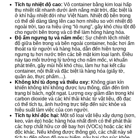
Tích tụ nhiệt độ cao:
Vỏ container bằng kim loại hấp
thụ nhiệt rất nhanh dưới ánh nắng mặt trời, đặc biệt là
ở khí hậu nhiệt đới như Việt Nam. Nhiệt độ bên trong
có thể dễ dàng tăng lên cao hơn nhiều so với nhiệt độ
ngoài trời, tạo ra hiệu ứng “lò nung”, gây khó chịu tột độ
cho người bên trong và có thể làm hỏng hàng hóa.
Độ ẩm ngưng tụ và nấm mốc:
Sự chênh lệch nhiệt
độ giữa bên trong và bên ngoài container, hoặc hơi ẩm
thoát ra từ người và hàng hóa, dẫn đến hiện tượng
ngưng tụ hơi nước trên các bề mặt kim loại lạnh. Điều
này tạo môi trường lý tưởng cho nấm mốc, vi khuẩn
phát triển, gây mùi hôi khó chịu, làm hư hại kết cấu
container, nội thất và đặc biệt là hàng hóa (giấy tờ,
quần áo, thực phẩm…).
Không khí tù đọng và thiếu oxy:
Không gian kín
khiến không khí không được lưu thông, dẫn đến tình
trạng bí bách, ngột ngạt. Lượng oxy giảm dần trong khi
carbon dioxide và các khí thải khác từ vật liệu, đồ đạc
có thể tích tụ, ảnh hưởng trực tiếp đến sức khỏe và
hiệu suất làm việc của con người.
Tích tụ khí độc hại:
Một số loại vật liệu xây dựng (sơn,
keo, ván ép) hoặc hàng hóa nhất định có thể phát thải
các hợp chất hữu cơ dễ bay hơi (VOCs) hoặc các khí
độc khác. Nếu không được thông gió, các chất này sẽ
tích tụ đến nồng độ nguy hiểm, gây hại cho sức khỏe