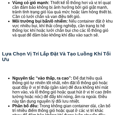
Vùng có gió mạnh:
Thiết kế lỗ thông hơi và vị trí quạt
cần đảm bảo không bị ảnh hưởng bởi gió giật mạnh,
tránh tình trạng gió lùa quá mức hoặc làm hỏng thiết bị.
Cần có lưới chắn và van điều tiết gió.
Môi trường bụi bẩn/ô nhiễm:
Nếu container đặt ở khu
vực nhiều bụi, khí thải công nghiệp, cần trang bị hệ
thống lọc khí hoặc lưới chắn bụi cho các lỗ thông gió
và quạt để đảm bảo không khí đầu vào sạch sẽ.
Lựa Chọn Vị Trí Lắp Đặt Và Tạo Luồng Khí Tối
Ưu
Nguyên tắc “vào thấp, ra cao”:
Để đạt hiệu quả
thông gió tự nhiên tốt nhất, nên đặt lỗ thông gió hoặc
quạt đẩy ở vị trí thấp (gần sàn) để đưa không khí mát
hơn vào, và lỗ thông gió hoặc quạt hút ở vị trí cao (trên
tường hoặc nóc) để đẩy khí nóng, ẩm ra ngoài. Điều
này tận dụng nguyên lý đối lưu nhiệt.
Phân bổ đều:
Trong không gian container dài, cần bố
trí nhiều điểm thông gió hoặc quạt ở các vị trí khác