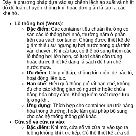
Đây là phương pháp dựa vào sự chênh lệch áp suất và nhiệt
độ để luân chuyển không khí, hoặc đơn giản là tạo ra các
khe hở.
Lỗ thông hơi (Vents):
Đặc điểm:
Các container tiêu chuẩn thường có
sẵn các lỗ thông hơi nhỏ, thường nằm ở phần
trên của vách container. Chúng được thiết kế để
giảm thiểu sự ngưng tụ hơi nước trong quá trình
vận chuyển. Khi cải tạo, có thể bổ sung thêm các
lỗ thông hơi lớn hơn, có lưới chắn côn trùng
hoặc được thiết kế dạng lá sách để hạn chế
nước mưa.
Ưu điểm:
Chi phí thấp, không tốn điện, dễ bảo trì,
hoạt động liên tục.
Hạn chế:
Hiệu quả thông gió rất hạn chế, không
đủ cho các không gian có người ở hoặc chứa
hàng hóa nhạy cảm. Không kiểm soát được lưu
lượng khí.
Ứng dụng:
Thích hợp cho container lưu trữ hàng
hóa thông thường, hoặc làm giải pháp bổ sung
cho các hệ thống thông gió khác.
Cửa sổ và cửa ra vào:
Đặc điểm:
Khi mở, cửa sổ và cửa ra vào tạo ra
luồng không khí trực tiếp. Có thể thiết kế cửa sổ