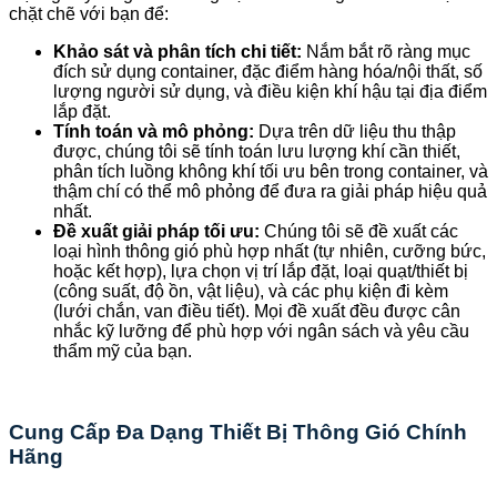
chặt chẽ với bạn để:
Khảo sát và phân tích chi tiết:
Nắm bắt rõ ràng mục
đích sử dụng container, đặc điểm hàng hóa/nội thất, số
lượng người sử dụng, và điều kiện khí hậu tại địa điểm
lắp đặt.
Tính toán và mô phỏng:
Dựa trên dữ liệu thu thập
được, chúng tôi sẽ tính toán lưu lượng khí cần thiết,
phân tích luồng không khí tối ưu bên trong container, và
thậm chí có thể mô phỏng để đưa ra giải pháp hiệu quả
nhất.
Đề xuất giải pháp tối ưu:
Chúng tôi sẽ đề xuất các
loại hình thông gió phù hợp nhất (tự nhiên, cưỡng bức,
hoặc kết hợp), lựa chọn vị trí lắp đặt, loại quạt/thiết bị
(công suất, độ ồn, vật liệu), và các phụ kiện đi kèm
(lưới chắn, van điều tiết). Mọi đề xuất đều được cân
nhắc kỹ lưỡng để phù hợp với ngân sách và yêu cầu
thẩm mỹ của bạn.
Cung Cấp Đa Dạng Thiết Bị Thông Gió Chính
Hãng