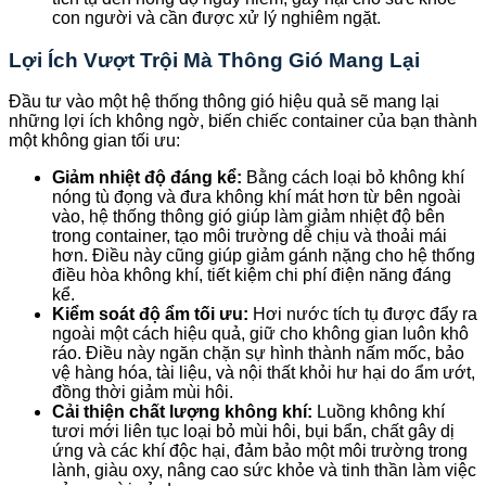
con người và cần được xử lý nghiêm ngặt.
Lợi Ích Vượt Trội Mà Thông Gió Mang Lại
Đầu tư vào một hệ thống thông gió hiệu quả sẽ mang lại
những lợi ích không ngờ, biến chiếc container của bạn thành
một không gian tối ưu:
Giảm nhiệt độ đáng kể:
Bằng cách loại bỏ không khí
nóng tù đọng và đưa không khí mát hơn từ bên ngoài
vào, hệ thống thông gió giúp làm giảm nhiệt độ bên
trong container, tạo môi trường dễ chịu và thoải mái
hơn. Điều này cũng giúp giảm gánh nặng cho hệ thống
điều hòa không khí, tiết kiệm chi phí điện năng đáng
kể.
Kiểm soát độ ẩm tối ưu:
Hơi nước tích tụ được đẩy ra
ngoài một cách hiệu quả, giữ cho không gian luôn khô
ráo. Điều này ngăn chặn sự hình thành nấm mốc, bảo
vệ hàng hóa, tài liệu, và nội thất khỏi hư hại do ẩm ướt,
đồng thời giảm mùi hôi.
Cải thiện chất lượng không khí:
Luồng không khí
tươi mới liên tục loại bỏ mùi hôi, bụi bẩn, chất gây dị
ứng và các khí độc hại, đảm bảo một môi trường trong
lành, giàu oxy, nâng cao sức khỏe và tinh thần làm việc