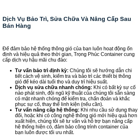
Dịch Vụ Bảo Trì, Sửa Chữa Và Nâng Cấp Sau
Bán Hàng
Để đảm bảo hệ thống thông gió của bạn luôn hoạt động ổn
định và hiệu quả theo thời gian, Trọng Phúc Container cung
cấp dịch vụ hậu mãi chu đáo:
Tư vấn bảo trì định kỳ:
Chúng tôi sẽ hướng dẫn chi
tiết cách vệ sinh, kiểm tra và bảo trì các thiết bị thông
gió để kéo dài tuổi thọ và duy trì hiệu suất.
Dịch vụ sửa chữa nhanh chóng:
Khi có bất kỳ sự cố
nào phát sinh, đội ngũ kỹ thuật của chúng tôi sẵn sàng
có mặt nhanh chóng để kiểm tra, chẩn đoán và khắc
phục sự cố, thay thế linh kiện (nếu cần).
Tư vấn nâng cấp hệ thống:
Khi nhu cầu sử dụng thay
đổi, hoặc khi có công nghệ thông gió mới hiệu quả hơn
xuất hiện, chúng tôi sẽ tư vấn và hỗ trợ bạn nâng cấp
hệ thống hiện có, đảm bảo công trình container của
bạn luôn được tối ưu nhất.