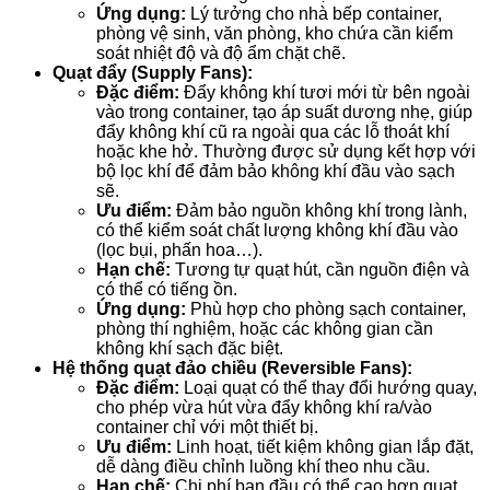
Ứng dụng:
Lý tưởng cho nhà bếp container,
phòng vệ sinh, văn phòng, kho chứa cần kiểm
soát nhiệt độ và độ ẩm chặt chẽ.
Quạt đẩy (Supply Fans):
Đặc điểm:
Đẩy không khí tươi mới từ bên ngoài
vào trong container, tạo áp suất dương nhẹ, giúp
đẩy không khí cũ ra ngoài qua các lỗ thoát khí
hoặc khe hở. Thường được sử dụng kết hợp với
bộ lọc khí để đảm bảo không khí đầu vào sạch
sẽ.
Ưu điểm:
Đảm bảo nguồn không khí trong lành,
có thể kiểm soát chất lượng không khí đầu vào
(lọc bụi, phấn hoa…).
Hạn chế:
Tương tự quạt hút, cần nguồn điện và
có thể có tiếng ồn.
Ứng dụng:
Phù hợp cho phòng sạch container,
phòng thí nghiệm, hoặc các không gian cần
không khí sạch đặc biệt.
Hệ thống quạt đảo chiều (Reversible Fans):
Đặc điểm:
Loại quạt có thể thay đổi hướng quay,
cho phép vừa hút vừa đẩy không khí ra/vào
container chỉ với một thiết bị.
Ưu điểm:
Linh hoạt, tiết kiệm không gian lắp đặt,
dễ dàng điều chỉnh luồng khí theo nhu cầu.
Hạn chế:
Chi phí ban đầu có thể cao hơn quạt