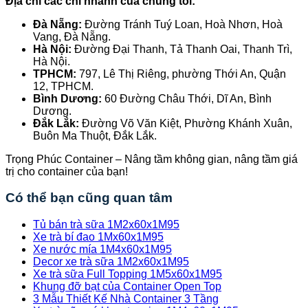
Địa chỉ các chi nhánh của chúng tôi:
Đà Nẵng:
Đường Tránh Tuý Loan, Hoà Nhơn, Hoà
Vang, Đà Nẵng.
Hà Nội:
Đường Đại Thanh, Tả Thanh Oai, Thanh Trì,
Hà Nội.
TPHCM:
797, Lê Thị Riêng, phường Thới An, Quận
12, TPHCM.
Bình Dương:
60 Đường Châu Thới, Dĩ An, Bình
Dương.
Đắk Lắk:
Đường Võ Văn Kiệt, Phường Khánh Xuân,
Buôn Ma Thuột, Đắk Lắk.
Trọng Phúc Container – Nâng tầm không gian, nâng tầm giá
trị cho container của bạn!
Có thể bạn cũng quan tâm
Tủ bán trà sữa 1M2x60x1M95
Xe trà bí đao 1Mx60x1M95
Xe nước mía 1M4x60x1M95
Decor xe trà sữa 1M2x60x1M95
Xe trà sữa Full Topping 1M5x60x1M95
Khung đỡ bạt của Container Open Top
3 Mẫu Thiết Kế Nhà Container 3 Tầng