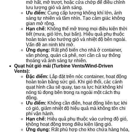
mở hất, mở trượt, hoặc cửa chớp để điều chỉnh
lưu lượng gió và ánh sáng.
Ưu điểm:
Cung cấp lượng không khí lớn, ánh
sáng tự nhiên và tầm nhìn. Tạo cảm giác không
gian mở rộng.
Hạn chế:
Không thể mở trong mọi điều kiện thời
tiết (mưa, gió lớn, bụi bẩn). Hiệu quả phụ thuộc
hoàn toàn vào hướng gió và nhiệt độ bên ngoài.
Vấn đề an ninh khi mở.
Ứng dụng:
Rất phổ biến cho nhà ở container,
văn phòng, quán cà phê, nơi cần cả sự thông
thoáng và ánh sáng tự nhiên.
Quạt hút gió mái (Turbine Vents/Wind-Driven
Vents):
Đặc điểm:
Lắp đặt trên nóc container, hoạt động
hoàn toàn bằng sức gió. Khi gió thổi, các cánh
quạt hình cầu sẽ quay, tạo ra lực hút không khí
nóng tù đọng bên trong ra ngoài một cách thụ
động.
Ưu điểm:
Không cần điện, hoạt động liên tục khi
có gió, giảm nhiệt độ hiệu quả mà không tốn chi
phí vận hành.
Hạn chế:
Hiệu quả phụ thuộc vào cường độ gió,
không hoạt động trong điều kiện lặng gió.
Ứng dụng:
Rất phù hợp cho kho chứa hàng hóa,