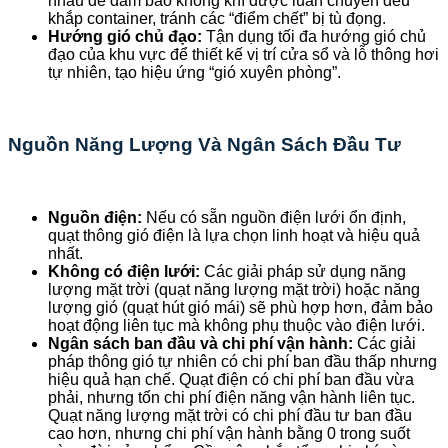
nhau để đảm bảo không khí được luân chuyển đều
khắp container, tránh các “điểm chết” bị tù đọng.
Hướng gió chủ đạo:
Tận dụng tối đa hướng gió chủ
đạo của khu vực để thiết kế vị trí cửa sổ và lỗ thông hơi
tự nhiên, tạo hiệu ứng “gió xuyên phòng”.
Nguồn Năng Lượng Và Ngân Sách Đầu Tư
Nguồn điện:
Nếu có sẵn nguồn điện lưới ổn định,
quạt thông gió điện là lựa chọn linh hoạt và hiệu quả
nhất.
Không có điện lưới:
Các giải pháp sử dụng năng
lượng mặt trời (quạt năng lượng mặt trời) hoặc năng
lượng gió (quạt hút gió mái) sẽ phù hợp hơn, đảm bảo
hoạt động liên tục mà không phụ thuộc vào điện lưới.
Ngân sách ban đầu và chi phí vận hành:
Các giải
pháp thông gió tự nhiên có chi phí ban đầu thấp nhưng
hiệu quả hạn chế. Quạt điện có chi phí ban đầu vừa
phải, nhưng tốn chi phí điện năng vận hành liên tục.
Quạt năng lượng mặt trời có chi phí đầu tư ban đầu
cao hơn, nhưng chi phí vận hành bằng 0 trong suốt