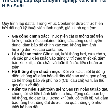
Thi Công Lắp Đặt Chuyên Nghiệp Và Kiểm Tra
Hiệu Suất
Quy trình lắp đặt tại Trọng Phúc Container được thực hiện
bởi đội ngũ kỹ thuật viên lành nghề, giàu kinh nghiệm:
Gia công chính xác:
Thực hiện cắt lỗ thông gió trên
tường hoặc nóc container bằng các công cụ chuyên
dụng, đảm bảo độ chính xác cao, không làm ảnh
hưởng đến kết cấu container.
Lắp đặt an toàn:
Gắn quạt, lưới thông hơi, cửa chớp,
và các phụ kiện khác vào đúng vị trí theo thiết kế, đảm
bảo kín khít, chắc chắn và tuân thủ các tiêu chuẩn an
toàn.
Hệ thống điện chuẩn mực:
Đối với các thiết bị dùng
điện, chúng tôi đảm bảo đi dây điện an toàn, gọn gàng,
có hệ thống bảo vệ phù hợp (CB, cầu chì) và tuân thủ
quy định về điện.
Kiểm tra hiệu suất toàn diện:
Sau khi hoàn tất lắp đặt,
chúng tôi sẽ tiến hành kiểm tra hoạt động của toàn bộ
hệ thống, đo đạc lưu lượng khí (nếu có thiết bị), và đảm
bảo rằng hệ thống đạt được hiệu quả thông gió như
thiết kế ban đầu.