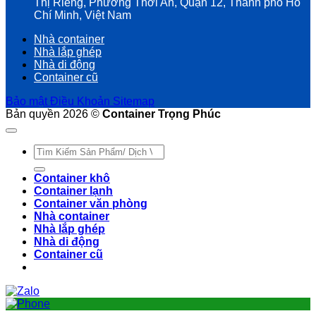
Thị Riêng, Phường Thới An, Quận 12, Thành phố Hồ
Chí Minh, Việt Nam
Nhà container
Nhà lắp ghép
Nhà di động
Container cũ
Bảo mật
Điều Khoản
Sitemap
Bản quyền 2026 ©
Container Trọng Phúc
Tìm
kiếm:
Container khô
Container lạnh
Container văn phòng
Nhà container
Nhà lắp ghép
Nhà di động
Container cũ