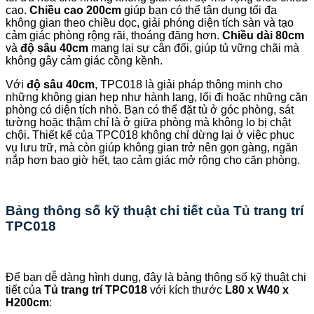
cao.
Chiều cao 200cm
giúp bạn có thể tận dụng tối đa
không gian theo chiều dọc, giải phóng diện tích sàn và tạo
cảm giác phòng rộng rãi, thoáng đãng hơn.
Chiều dài 80cm
và
độ sâu 40cm
mang lại sự cân đối, giúp tủ vững chãi mà
không gây cảm giác cồng kềnh.
Với
độ sâu 40cm
, TPC018 là giải pháp thông minh cho
những không gian hẹp như hành lang, lối đi hoặc những căn
phòng có diện tích nhỏ. Bạn có thể đặt tủ ở góc phòng, sát
tường hoặc thậm chí là ở giữa phòng mà không lo bị chật
chội. Thiết kế của TPC018 không chỉ dừng lại ở việc phục
vụ lưu trữ, mà còn giúp không gian trở nên gọn gàng, ngăn
nắp hơn bao giờ hết, tạo cảm giác mở rộng cho căn phòng.
Bảng thông số kỹ thuật chi tiết của Tủ trang trí
TPC018
Để bạn dễ dàng hình dung, đây là bảng thông số kỹ thuật chi
tiết của
Tủ trang trí TPC018
với kích thước
L80 x W40 x
H200cm
: