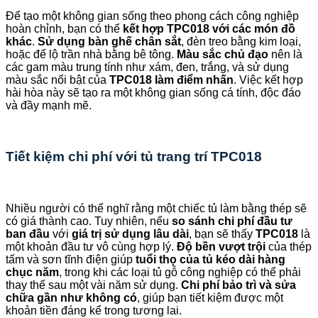
Để tạo một không gian sống theo phong cách công nghiệp
hoàn chỉnh, bạn có thể
kết hợp TPC018 với các món đồ
khác
.
Sử dụng bàn ghế chân sắt
, đèn treo bằng kim loại,
hoặc để lộ trần nhà bằng bê tông.
Màu sắc chủ đạo
nên là
các gam màu trung tính như xám, đen, trắng, và sử dụng
màu sắc nổi bật của
TPC018 làm điểm nhấn
. Việc kết hợp
hài hòa này sẽ tạo ra một không gian sống cá tính, độc đáo
và đầy mạnh mẽ.
Tiết kiệm chi phí với tủ trang trí TPC018
Nhiều người có thể nghĩ rằng một chiếc tủ làm bằng thép sẽ
có giá thành cao. Tuy nhiên, nếu
so sánh chi phí đầu tư
ban đầu
với
giá trị sử dụng lâu dài
, bạn sẽ thấy
TPC018
là
một khoản đầu tư vô cùng hợp lý.
Độ bền vượt trội
của thép
tấm và sơn tĩnh điện giúp
tuổi thọ của tủ kéo dài hàng
chục năm
, trong khi các loại tủ gỗ công nghiệp có thể phải
thay thế sau một vài năm sử dụng.
Chi phí bảo trì và sửa
chữa gần như không có
, giúp bạn tiết kiệm được một
khoản tiền đáng kể trong tương lai.