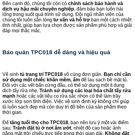
Bên cạnh đó, chúng tôi còn có
chính sách bảo hành và
dịch vụ hậu mãi chuyên nghiệp
, đảm bảo bạn luôn hài
lòng trong suốt quá trình sử dụng. Đội ngũ nhân viên của
chúng tôi luôn sẵn lòng
tư vấn và hỗ trợ
bạn một cách nhiệt
tình nhất, giúp bạn lựa chọn được sản phẩm phù hợp và giải
đáp mọi thắc mắc.
Bảo quản TPC018 dễ dàng và hiệu quả
Vệ sinh
tủ trang trí TPC018
vô cùng đơn giản.
Bạn chỉ cần
sử dụng một chiếc khăn mềm, ẩm
để lau sạch bề mặt tủ.
Đối với các vết bẩn cứng đầu, có thể sử dụng một ít dung
dịch tẩy rửa nhẹ.
Tránh sử dụng các loại hóa chất tẩy rửa
mạnh
hoặc các vật liệu cọ rửa sắc nhọn có thể làm trầy
xước lớp sơn tĩnh điện. Việc vệ sinh định kỳ không chỉ giúp
tủ luôn sạch đẹp mà còn duy trì độ bền của sản phẩm theo
thời gian.
Để
tăng tuổi thọ cho TPC018
, bạn nên lưu ý một vài điểm
sau:
Tránh đặt tủ ở nơi ẩm ướt
, nhiệt độ cao hoặc ánh
nắng mặt trời chiếu trực tiếp trong thời gian dài.
Không đặt