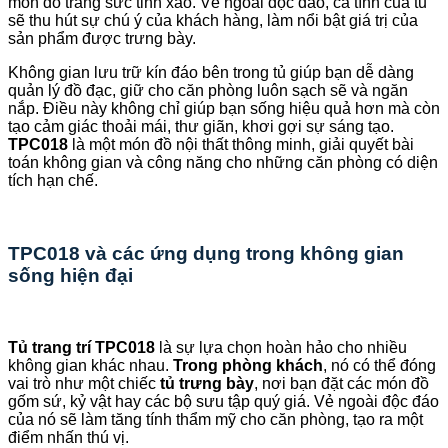
món đồ trang sức tinh xảo. Vẻ ngoài độc đáo, cá tính của tủ
sẽ thu hút sự chú ý của khách hàng, làm nổi bật giá trị của
sản phẩm được trưng bày.
Không gian lưu trữ kín đáo bên trong tủ giúp bạn dễ dàng
quản lý đồ đạc, giữ cho căn phòng luôn sạch sẽ và ngăn
nắp. Điều này không chỉ giúp bạn sống hiệu quả hơn mà còn
tạo cảm giác thoải mái, thư giãn, khơi gợi sự sáng tạo.
TPC018
là một món đồ nội thất thông minh, giải quyết bài
toán không gian và công năng cho những căn phòng có diện
tích hạn chế.
TPC018 và các ứng dụng trong không gian
sống hiện đại
Tủ trang trí TPC018
là sự lựa chọn hoàn hảo cho nhiều
không gian khác nhau.
Trong phòng khách
, nó có thể đóng
vai trò như một chiếc
tủ trưng bày
, nơi bạn đặt các món đồ
gốm sứ, kỷ vật hay các bộ sưu tập quý giá. Vẻ ngoài độc đáo
của nó sẽ làm tăng tính thẩm mỹ cho căn phòng, tạo ra một
điểm nhấn thú vị.