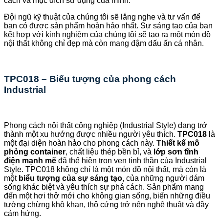
cách và mục đích sử dụng của mình.
Đội ngũ kỹ thuật của chúng tôi sẽ lắng nghe và tư vấn để
bạn có được sản phẩm hoàn hảo nhất. Sự sáng tạo của bạn
kết hợp với kinh nghiệm của chúng tôi sẽ tạo ra một món đồ
nội thất không chỉ đẹp mà còn mang đậm dấu ấn cá nhân.
TPC018 – Biểu tượng của phong cách
Industrial
Phong cách nội thất công nghiệp (Industrial Style) đang trở
thành một xu hướng được nhiều người yêu thích.
TPC018
là
một đại diện hoàn hảo cho phong cách này.
Thiết kế mô
phỏng container
, chất liệu thép bền bỉ, và
lớp sơn tĩnh
điện mạnh mẽ
đã thể hiện trọn vẹn tinh thần của Industrial
Style. TPC018 không chỉ là một món đồ nội thất, mà còn là
một
biểu tượng của sự sáng tạo
, của những người dám
sống khác biệt và yêu thích sự phá cách. Sản phẩm mang
đến một hơi thở mới cho không gian sống, biến những điều
tưởng chừng khô khan, thô cứng trở nên nghệ thuật và đầy
cảm hứng.