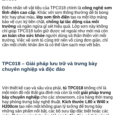
Điểm nhấn về vật liệu của TPC018 chính là
công nghệ sơn
tĩnh điện cao cấp
. Khác với sơn thông thường dễ bị bong
tróc hay phai màu,
lớp sơn tĩnh điện
tạo ra một lớp màng
bảo vệ cực kỳ bền chặt,
chống lại tác động của môi
trường
và ngăn ngừa gỉ sét hiệu quả. Lớp sơn này không
chỉ giúp TPC018 luôn giữ được vẻ ngoài như mới mà còn
an toàn cho sức khỏe
người dùng và thân thiện với môi
trường. Việc vệ sinh tủ cũng trở nên vô cùng đơn giản, chỉ
cần một chiếc khăn ẩm là có thể làm sạch mọi vết bẩn.
TPC018 – Giải pháp lưu trữ và trưng bày
chuyên nghiệp và độc đáo
Với thiết kế cao và sâu vừa phải,
tủ TPC018
không chỉ là
một món đồ nội thất gia đình mà còn là một
giải pháp trưng
bày chuyên nghiệp
cho các showroom, cửa hàng thời trang
hay phòng trưng bày nghệ thuật.
Kích thước L80 x W40 x
H200cm
tạo nên một không gian lý tưởng để trưng bày
những sản phẩm nổi bật, các bộ sưu tập đặc biệt hoặc các