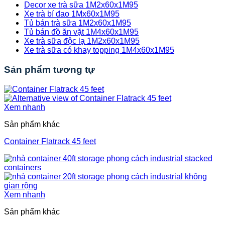
Decor xe trà sữa 1M2x60x1M95
Xe trà bí đao 1Mx60x1M95
Tủ bán trà sữa 1M2x60x1M95
Tủ bán đồ ăn vặt 1M4x60x1M95
Xe trà sữa độc lạ 1M2x60x1M95
Xe trà sữa có khay topping 1M4x60x1M95
Sản phẩm tương tự
Xem nhanh
Sản phẩm khác
Container Flatrack 45 feet
Xem nhanh
Sản phẩm khác