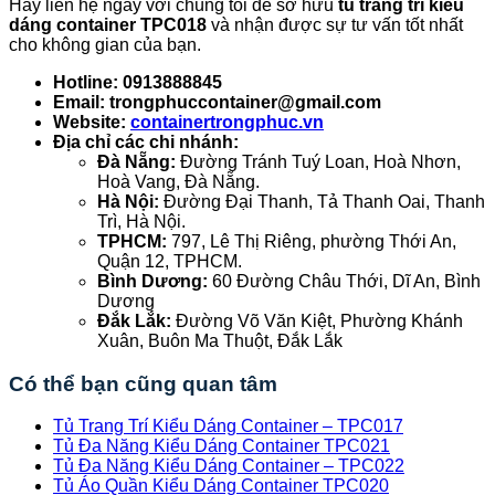
Hãy liên hệ ngay với chúng tôi để sở hữu
tủ trang trí kiểu
dáng container TPC018
và nhận được sự tư vấn tốt nhất
cho không gian của bạn.
Hotline:
0913888845
Email:
trongphuccontainer@gmail.com
Website:
containertrongphuc.vn
Địa chỉ các chi nhánh:
Đà Nẵng:
Đường Tránh Tuý Loan, Hoà Nhơn,
Hoà Vang, Đà Nẵng.
Hà Nội:
Đường Đại Thanh, Tả Thanh Oai, Thanh
Trì, Hà Nội.
TPHCM:
797, Lê Thị Riêng, phường Thới An,
Quận 12, TPHCM.
Bình Dương:
60 Đường Châu Thới, Dĩ An, Bình
Dương
Đắk Lắk:
Đường Võ Văn Kiệt, Phường Khánh
Xuân, Buôn Ma Thuột, Đắk Lắk
Có thể bạn cũng quan tâm
Tủ Trang Trí Kiểu Dáng Container – TPC017
Tủ Đa Năng Kiểu Dáng Container TPC021
Tủ Đa Năng Kiểu Dáng Container – TPC022
Tủ Áo Quần Kiểu Dáng Container TPC020