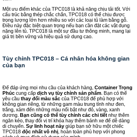
Một ưu điểm khác của TPC018 là khả năng chịu tải tốt. Với
cấu trúc bằng thép chắc chắn, TPC018 có thể chịu được
trọng lượng lớn hơn nhiều so với các loại tủ làm bằng gỗ.
Điều này đặc biệt quan trọng nếu bạn cần đặt các vật dụng
nặng lên tủ. TPC018 là một sự đầu tư thông minh, mang lại
giá trị bền vững và hiệu quả sử dụng cao.
Tùy chỉnh TPC018 – Cá nhân hóa không gian
của bạn
Để đáp ứng mọi nhu cầu của khách hàng,
Container Trọng
Phúc
cung cấp
dịch vụ tùy chỉnh sản phẩm
. Bạn có thể
yêu cầu
thay đổi màu sắc
của TPC018 để phù hợp với
không gian riêng, từ những gam màu trung tính như đen,
trắng, xám đến những màu nổi bật như đỏ, vàng, xanh
dương.
Bạn cũng có thể tùy chỉnh các chi tiết
như thêm
ngăn kéo, thay đổi vị trí khóa hay thêm bánh xe để dễ dàng
di chuyển.
Sự linh hoạt này
giúp bạn sở hữu một chiếc
TPC018
độc nhất vô nhị
, hoàn toàn phù hợp với phong