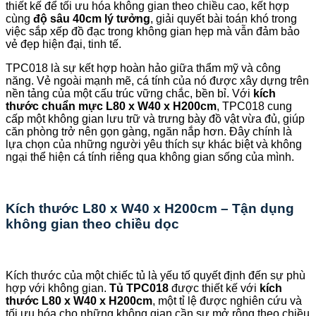
thiết kế để tối ưu hóa không gian theo chiều cao, kết hợp
cùng
độ sâu 40cm lý tưởng
, giải quyết bài toán khó trong
việc sắp xếp đồ đạc trong không gian hẹp mà vẫn đảm bảo
vẻ đẹp hiện đại, tinh tế.
TPC018 là sự kết hợp hoàn hảo giữa thẩm mỹ và công
năng. Vẻ ngoài mạnh mẽ, cá tính của nó được xây dựng trên
nền tảng của một cấu trúc vững chắc, bền bỉ. Với
kích
thước chuẩn mực L80 x W40 x H200cm
, TPC018 cung
cấp một không gian lưu trữ và trưng bày đồ vật vừa đủ, giúp
căn phòng trở nên gọn gàng, ngăn nắp hơn. Đây chính là
lựa chọn của những người yêu thích sự khác biệt và không
ngại thể hiện cá tính riêng qua không gian sống của mình.
Kích thước L80 x W40 x H200cm – Tận dụng
không gian theo chiều dọc
Kích thước của một chiếc tủ là yếu tố quyết định đến sự phù
hợp với không gian.
Tủ TPC018
được thiết kế với
kích
thước L80 x W40 x H200cm
, một tỉ lệ được nghiên cứu và
tối ưu hóa cho những không gian cần sự mở rộng theo chiều