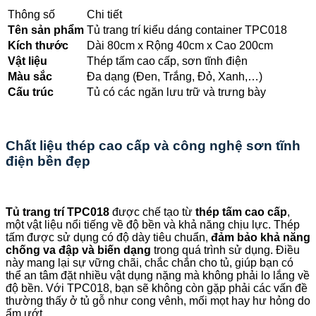
Thông số
Chi tiết
Tên sản phẩm
Tủ trang trí kiểu dáng container TPC018
Kích thước
Dài 80cm x Rộng 40cm x Cao 200cm
Vật liệu
Thép tấm cao cấp, sơn tĩnh điện
Màu sắc
Đa dạng (Đen, Trắng, Đỏ, Xanh,…)
Cấu trúc
Tủ có các ngăn lưu trữ và trưng bày
Chất liệu thép cao cấp và công nghệ sơn tĩnh
điện bền đẹp
Tủ trang trí TPC018
được chế tạo từ
thép tấm cao cấp
,
một vật liệu nổi tiếng về độ bền và khả năng chịu lực. Thép
tấm được sử dụng có độ dày tiêu chuẩn,
đảm bảo khả năng
chống va đập và biến dạng
trong quá trình sử dụng. Điều
này mang lại sự vững chãi, chắc chắn cho tủ, giúp bạn có
thể an tâm đặt nhiều vật dụng nặng mà không phải lo lắng về
độ bền. Với TPC018, bạn sẽ không còn gặp phải các vấn đề
thường thấy ở tủ gỗ như cong vênh, mối mọt hay hư hỏng do
ẩm ướt.