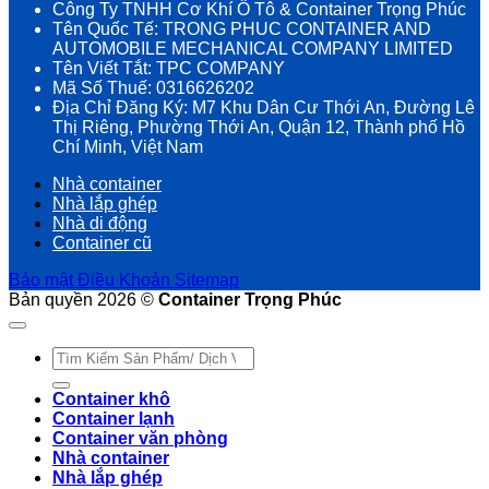
Công Ty TNHH Cơ Khí Ô Tô & Container Trọng Phúc
Tên Quốc Tế: TRONG PHUC CONTAINER AND
AUTOMOBILE MECHANICAL COMPANY LIMITED
Tên Viết Tắt: TPC COMPANY
Mã Số Thuế: 0316626202
Địa Chỉ Đăng Ký: M7 Khu Dân Cư Thới An, Đường Lê
Thị Riêng, Phường Thới An, Quận 12, Thành phố Hồ
Chí Minh, Việt Nam
Nhà container
Nhà lắp ghép
Nhà di động
Container cũ
Bảo mật
Điều Khoản
Sitemap
Bản quyền 2026 ©
Container Trọng Phúc
Tìm
kiếm:
Container khô
Container lạnh
Container văn phòng
Nhà container
Nhà lắp ghép