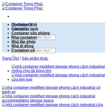
Bỏ
qua
nội
dung
về chúng tôi
Container khô
Sản phẩm
Container lạnh
Container văn phòng
Tìm
Nhà container
kiếm:
Nhà lắp ghép
Nhà di động
Tìm
Container cũ
kiếm:
Trang chủ
/
Sản phẩm khác