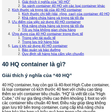
Giải thích ý nghĩa của “40 HQ”
So sánh container 40 HQ với các loại container khác
Kích thước và trọng tải của 40 HQ container
Kích thước chi tiết (dài, rộng, cao) của container 40 HQ
Khả năng chứa hàng và trọng tải tối đa
Ưu điểm của việc sử dụng 40 HQ container
Khả năng chứa hàng và trọng tải tối đa
Tối ưu hóa không gian chứa hàng
Ứng dụng của 40 HQ container trong thực tế
Trong vận tải quốc tế
Trong lưu trữ hàng hóa
Lưu ý khi sử dụng 40 HQ container
Bảo quản và bảo dưỡng
Quy định về hàng hóa cấm vận chuyển
40 HQ container là gì?
Giải thích ý nghĩa của “40 HQ”
40 HQ container, hay còn gọi là 40-foot High Cube container,
là loại container có kích thước 40 feet với chiều cao tăng
thêm so với container tiêu chuẩn. “HQ” là viết tắt của “High
Cube,” chỉ sự gia tăng chiều cao thêm khoảng 1 foot so với
các container tiêu chuẩn 40 feet. Điều này giúp tăng không
gian lưu trữ bên trong container, cung cấp khả năng chứa
hàng hóa lớn hơn và hiệu quả hơn trong vận chuyển.