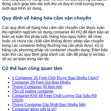
đúng cách giúp kéo dài tuổi thọ và duy trì chất lượng trong
suốt quá trình sử dụng.
Quy định về hàng hóa cấm vận chuyển
Các quy định về hàng hóa cấm vận chuyển cần được tuân
thủ nghiêm ngặt khi sử dụng container 40 HQ để đảm bảo an
toàn và tuân thủ pháp luật. Hàng hóa nguy hiểm, dễ cháy
hoặc có chứa các chất cấm không được phép vận chuyển
trong các container thông thường mà cần phải được xử lý
bằng các phương pháp và container chuyên dụng. Đảm bảo
tuân thủ các quy định giúp tránh các vấn đề pháp lý và bảo
vệ sự an toàn trong vận tải.
Có thể bạn cũng quan tâm
1 Container 20 Feet Chở Được Bao Nhiêu Cbm?
Container 20 Feet Giá Bao Nhiêu
Thùng Container 40 feet mới
Tôn cổ ngỗng container
Container Khô 48 Feet Chất Lượng Giá Siêu Rẻ
(2024)
Thùng Container Dài Nhất Bao Nhiêu Mét
Container tiếng việt là gì?