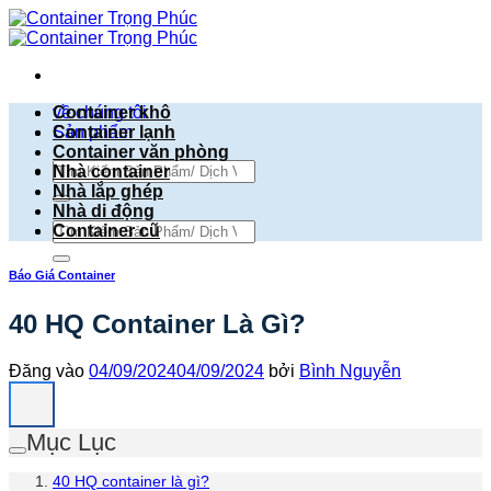
Bỏ
qua
nội
dung
về chúng tôi
Container khô
Sản phẩm
Container lạnh
Container văn phòng
Tìm
Nhà container
kiếm:
Nhà lắp ghép
Nhà di động
Tìm
Container cũ
kiếm:
Báo Giá Container
40 HQ Container Là Gì?
Đăng vào
04/09/2024
04/09/2024
bởi
Bình Nguyễn
Mục Lục
40 HQ container là gì?