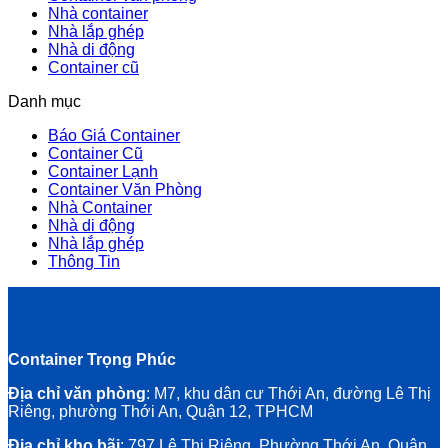
Nhà container
Nhà lắp ghép
Nhà di động
Container cũ
Danh mục
Báo Giá Container
Container Cũ
Container Lạnh
Container Văn Phòng
Nhà Container
Nhà di động
Nhà lắp ghép
Thông Tin
Container Trọng Phúc
Địa chỉ văn phòng
: M7, khu dân cư Thới An, đường Lê Thị
Riêng, phường Thới An, Quận 12, TPHCM
Địa chỉ kho bãi
: 797 Lê Thị Riêng, Phường Thới An, Quận