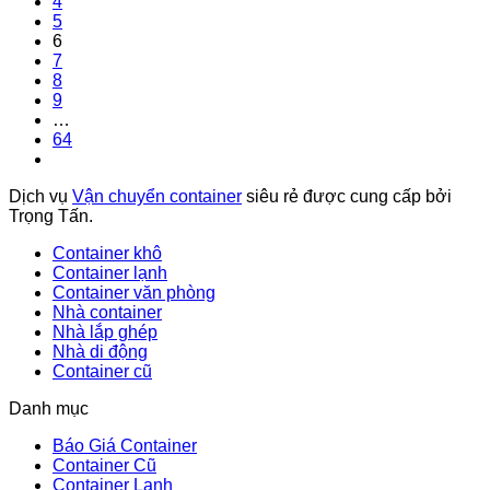
4
5
6
7
8
9
…
64
Dịch vụ
Vận chuyển container
siêu rẻ được cung cấp bởi
Trọng Tấn.
Container khô
Container lạnh
Container văn phòng
Nhà container
Nhà lắp ghép
Nhà di động
Container cũ
Danh mục
Báo Giá Container
Container Cũ
Container Lạnh