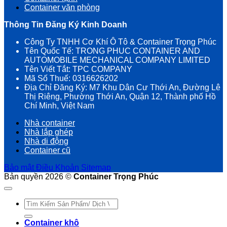
Container văn phòng
Thông Tin Đăng Ký Kinh Doanh
Công Ty TNHH Cơ Khí Ô Tô & Container Trọng Phúc
Tên Quốc Tế: TRONG PHUC CONTAINER AND
AUTOMOBILE MECHANICAL COMPANY LIMITED
Tên Viết Tắt: TPC COMPANY
Mã Số Thuế: 0316626202
Địa Chỉ Đăng Ký: M7 Khu Dân Cư Thới An, Đường Lê
Thị Riêng, Phường Thới An, Quận 12, Thành phố Hồ
Chí Minh, Việt Nam
Nhà container
Nhà lắp ghép
Nhà di động
Container cũ
Bảo mật
Điều Khoản
Sitemap
Bản quyền 2026 ©
Container Trọng Phúc
Tìm
kiếm:
Container khô