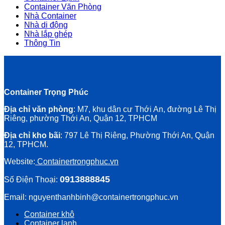
Container Văn Phòng
Nhà Container
Nhà di động
Nhà lắp ghép
Thông Tin
Container Trọng Phúc
Địa chỉ văn phòng
: M7, khu dân cư Thới An, đường Lê Thị
Riêng, phường Thới An, Quận 12, TPHCM
Địa chỉ kho bãi
: 797 Lê Thị Riêng, Phường Thới An, Quận
12, TPHCM.
Website:
Containertrongphuc.vn
0913888845
Số Điện Thoại:
Email: nguyenthanhbinh@containertrongphuc.vn
Container khô
Container lạnh