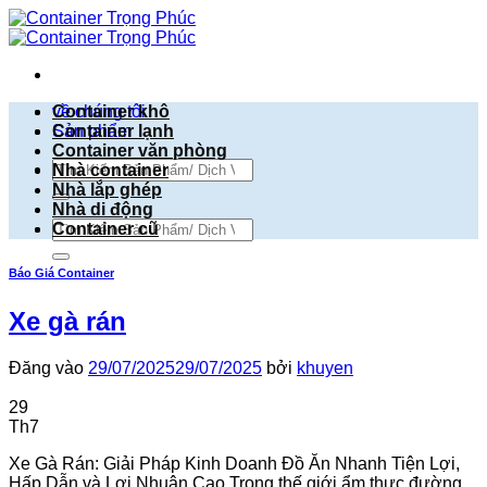
Bỏ
qua
nội
dung
về chúng tôi
Container khô
Sản phẩm
Container lạnh
Container văn phòng
Tìm
Nhà container
kiếm:
Nhà lắp ghép
Nhà di động
Tìm
Container cũ
kiếm:
Báo Giá Container
Xe gà rán
Đăng vào
29/07/2025
29/07/2025
bởi
khuyen
29
Th7
Xe Gà Rán: Giải Pháp Kinh Doanh Đồ Ăn Nhanh Tiện Lợi,
Hấp Dẫn và Lợi Nhuận Cao Trong thế giới ẩm thực đường