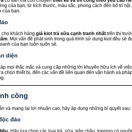
ữa
có sẵn mà còn chuyên
thiết kế và thi công theo yêu cầu ri
g của bạn, từ kích thước, màu sắc, phong cách đến bố trí nội thấ
h của bạn.
đáo
ến cho khách hàng
giá kiot trà sữa cạnh tranh nhất
trên thị trư
 tâm
. Mọi vấn đề phát sinh trong quá trình sử dụng kiot đều sẽ đ
oanh của bạn luôn suôn sẻ.
àn diện
 đáp mọi thắc mắc và cung cấp những lời khuyên hữu ích về việ
a chọn thiết bị, đến các vấn đề liên quan đến vận hành và pháp
ng.
hành công
n và mang lại lợi nhuận cao, hãy áp dụng những bí quyết sau:
 độc đáo
liệu
. Hãy lựa chọn các loại trà, sữa, trân châu, topping có ngu