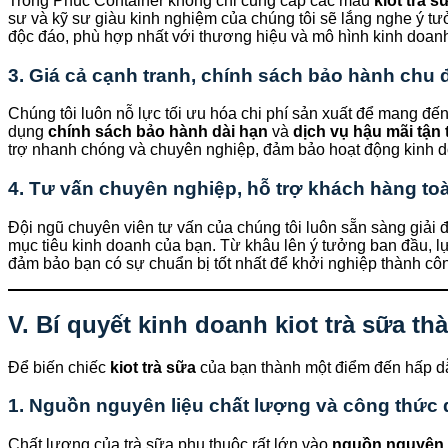
Trong Phúc Container không chỉ cung cấp các mẫu
kiot trà s
sư và kỹ sư giàu kinh nghiệm của chúng tôi sẽ lắng nghe ý tưởn
độc đáo, phù hợp nhất với thương hiệu và mô hình kinh doan
3. Giá cả cạnh tranh, chính sách bảo hành chu 
Chúng tôi luôn nỗ lực tối ưu hóa chi phí sản xuất để mang đ
dụng
chính sách bảo hành dài hạn
và
dịch vụ hậu mãi tận
trợ nhanh chóng và chuyên nghiệp, đảm bảo hoạt động kinh d
4. Tư vấn chuyên nghiệp, hỗ trợ khách hàng to
Đội ngũ chuyên viên tư vấn của chúng tôi luôn sẵn sàng giải
mục tiêu kinh doanh của bạn. Từ khâu lên ý tưởng ban đầu, lự
đảm bảo bạn có sự chuẩn bị tốt nhất để khởi nghiệp thành cô
V. Bí quyết kinh doanh kiot trà sữa t
Để biến chiếc
kiot trà sữa
của bạn thành một điểm đến hấp dẫ
1. Nguồn nguyên liệu chất lượng và công thức
Chất lượng của trà sữa phụ thuộc rất lớn vào
nguồn nguyên 