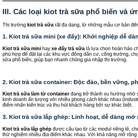
III. Các loại kiot trà sữa phổ biến và 
Thị trường
kiot trà sữa
rất đa dạng, từ những mẫu cơ bản đến
1. Kiot trà sữa mini (xe đẩy): Khởi nghiệp dễ dà
Kiot trà sữa mini
hay
xe đẩy trà sữa
là lựa chọn hoàn hảo ch
phù hợp để đặt tại các khu vực đông dân cư, cổng trường, chợ 
sữa phổ biến, giúp bạn nhanh chóng gia nhập thị trường.
2. Kiot trà sữa container: Độc đáo, bền vững, 
Kiot trà sữa làm từ container
đang trở thành xu hướng nhờ sự
kinh doanh ấn tượng với nhiều phong cách khác nhau (industria
điểm nhấn kiến trúc và thu hút khách hàng bởi sự khác biệt.
3. Kiot trà sữa lắp ghép: Linh hoạt, dễ dàng mở
Kiot trà sữa lắp ghép
được cấu tạo từ các modul riêng lẻ, ch
thử nghiệm nhiều địa điểm khác nhau. Với khả năng mở rộng l