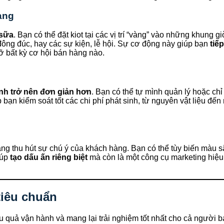
àng
 sữa
. Bạn có thể đặt kiot tại các vị trí “vàng” vào những khung
đông đúc, hay các sự kiện, lễ hội. Sự cơ động này giúp bạn
tiế
ỡ bất kỳ cơ hội bán hàng nào.
nh trở nên đơn giản hơn
. Bạn có thể tự mình quản lý hoặc chỉ
bạn kiểm soát tốt các chi phí phát sinh, từ nguyên vật liệu đ
ng thu hút sự chú ý của khách hàng. Bạn có thể tùy biến màu sắ
iúp
tạo dấu ấn riêng biệt
mà còn là một công cụ marketing hiệu 
 tiêu chuẩn
 quả vận hành và mang lại trải nghiệm tốt nhất cho cả người 