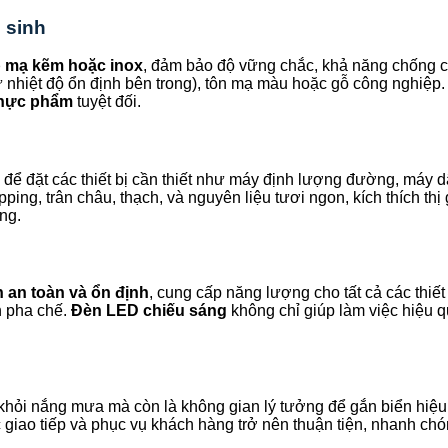
 sinh
p mạ kẽm hoặc inox
, đảm bảo độ vững chắc, khả năng chống chị
nhiệt độ ổn định bên trong), tôn mạ màu hoặc gỗ công nghiệp. Đặ
thực phẩm
tuyệt đối.
ỗ để đặt các thiết bị cần thiết như máy định lượng đường, máy d
ping, trân châu, thạch, và nguyên liệu tươi ngon, kích thích th
ng.
n an toàn và ổn định
, cung cấp năng lượng cho tất cả các thiết
nh pha chế.
Đèn LED chiếu sáng
không chỉ giúp làm việc hiệu q
 khỏi nắng mưa mà còn là không gian lý tưởng để gắn biển hiệu,
iệc giao tiếp và phục vụ khách hàng trở nên thuận tiện, nhanh chó