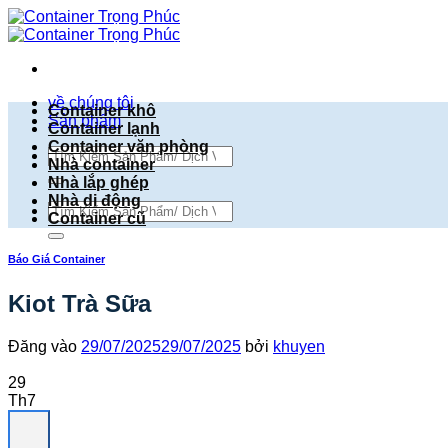
Bỏ
qua
nội
dung
về chúng tôi
Container khô
Sản phẩm
Container lạnh
Container văn phòng
Tìm
Nhà container
kiếm:
Nhà lắp ghép
Nhà di động
Tìm
Container cũ
kiếm:
Báo Giá Container
Kiot Trà Sữa
Đăng vào
29/07/2025
29/07/2025
bởi
khuyen
29
Th7