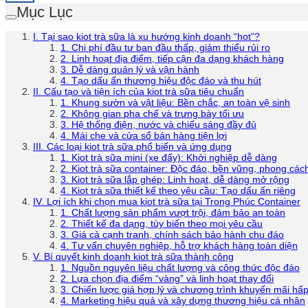
Mục Lục
I. Tại sao kiot trà sữa là xu hướng kinh doanh “hot”?
1. Chi phí đầu tư ban đầu thấp, giảm thiểu rủi ro
2. Linh hoạt địa điểm, tiếp cận đa dạng khách hàng
3. Dễ dàng quản lý và vận hành
4. Tạo dấu ấn thương hiệu độc đáo và thu hút
II. Cấu tạo và tiện ích của kiot trà sữa tiêu chuẩn
1. Khung sườn và vật liệu: Bền chắc, an toàn vệ sinh
2. Không gian pha chế và trưng bày tối ưu
3. Hệ thống điện, nước và chiếu sáng đầy đủ
4. Mái che và cửa sổ bán hàng tiện lợi
III. Các loại kiot trà sữa phổ biến và ứng dụng
1. Kiot trà sữa mini (xe đẩy): Khởi nghiệp dễ dàng
2. Kiot trà sữa container: Độc đáo, bền vững, phong các
3. Kiot trà sữa lắp ghép: Linh hoạt, dễ dàng mở rộng
4. Kiot trà sữa thiết kế theo yêu cầu: Tạo dấu ấn riêng
IV. Lợi ích khi chọn mua kiot trà sữa tại Trong Phúc Container
1. Chất lượng sản phẩm vượt trội, đảm bảo an toàn
2. Thiết kế đa dạng, tùy biến theo mọi yêu cầu
3. Giá cả cạnh tranh, chính sách bảo hành chu đáo
4. Tư vấn chuyên nghiệp, hỗ trợ khách hàng toàn diện
V. Bí quyết kinh doanh kiot trà sữa thành công
1. Nguồn nguyên liệu chất lượng và công thức độc đáo
2. Lựa chọn địa điểm “vàng” và linh hoạt thay đổi
3. Chiến lược giá hợp lý và chương trình khuyến mãi hấ
4. Marketing hiệu quả và xây dựng thương hiệu cá nhân