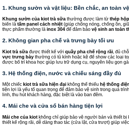
1. Khung sườn và vật liệu: Bền chắc, an toàn vệ
Khung sườn của kiot trà sữa
thường được làm từ
thép hộ
biến là
tấm panel cách nhiệt
(giúp chống nóng, chống ồn, giữ 
thực phẩm thường là
inox 304
để đảm bảo
vệ sinh an toàn 
2. Không gian pha chế và trưng bày tối ưu
Kiot trà sữa
được thiết kế với
quầy pha chế rộng rãi
, đủ ch
vực trưng bày
thường có tủ kính hoặc kệ để show các loại top
được bố trí khoa học giúp lưu trữ dụng cụ, nguyên liệu gọn gà
3. Hệ thống điện, nước và chiếu sáng đầy đủ
Một chiếc
kiot trà sữa hiện đại
không thể thiếu
hệ thống điệ
tiện lợi là yếu tố quan trọng để đảm bảo vệ sinh trong quá trì
linh, thu hút khách hàng, đặc biệt là vào ban đêm.
4. Mái che và cửa sổ bán hàng tiện lợi
Mái che của kiot
không chỉ giúp bảo vệ người bán và thiết bị
thiết kế rộng rãi, dễ dàng thao tác (cửa lật, cửa trượt) giúp v