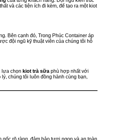
êng
của từng khách hàng. Đội ngũ kiến trúc
t và các tiện ích đi kèm, để tạo ra một kiot
ờng. Bên cạnh đó, Trong Phúc Container áp
ược đội ngũ kỹ thuật viên của chúng tôi hỗ
c lựa chọn
kiot trà sữa
phù hợp nhất với
 lý, chúng tôi luôn đồng hành cùng bạn,
ồn gốc rõ ràng, đảm bảo tươi ngon và an toàn