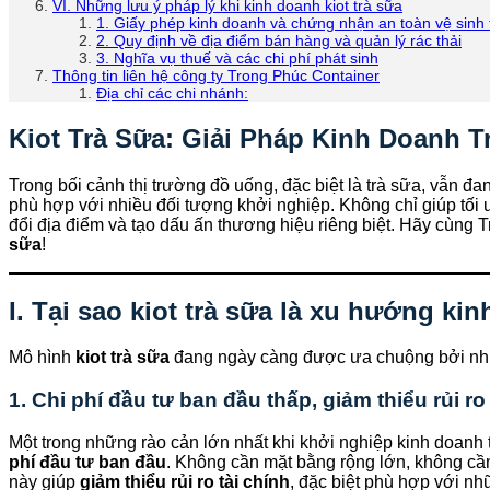
VI. Những lưu ý pháp lý khi kinh doanh kiot trà sữa
1. Giấy phép kinh doanh và chứng nhận an toàn vệ sinh
2. Quy định về địa điểm bán hàng và quản lý rác thải
3. Nghĩa vụ thuế và các chi phí phát sinh
Thông tin liên hệ công ty Trong Phúc Container
Địa chỉ các chi nhánh:
Kiot Trà Sữa: Giải Pháp Kinh Doanh T
Trong bối cảnh thị trường đồ uống, đặc biệt là trà sữa, vẫn 
phù hợp với nhiều đối tượng khởi nghiệp. Không chỉ giúp tối 
đổi địa điểm và tạo dấu ấn thương hiệu riêng biệt. Hãy cùng 
sữa
!
I. Tại sao kiot trà sữa là xu hướng ki
Mô hình
kiot trà sữa
đang ngày càng được ưa chuộng bởi nhữn
1. Chi phí đầu tư ban đầu thấp, giảm thiểu rủi ro
Một trong những rào cản lớn nhất khi khởi nghiệp kinh doanh t
phí đầu tư ban đầu
. Không cần mặt bằng rộng lớn, không cần
này giúp
giảm thiểu rủi ro tài chính
, đặc biệt phù hợp với n