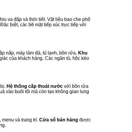
u va đập và thời tiết. Vật liệu bao che phổ
c biệt, các bề mặt tiếp xúc trực tiếp với
ập nắp, máy làm đá, tủ lạnh, bồn rửa.
Khu
ị giác của khách hàng. Các ngăn tủ, hộc kéo
 bị.
Hệ thống cấp thoát nước
với bồn rửa
uả vào buổi tối mà còn tạo không gian lung
 menu và trang trí.
Cửa sổ bán hàng
được
ng.