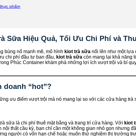
 thực phẩm
rà Sữa Hiệu Quả, Tối Ưu Chi Phí và T
đang bùng nổ mạnh mẽ, mô hình
kiot trà sữa
nổi lên như một lựa 
ưu chi phí đầu tư ban đầu,
kiot trà sữa
còn mang lại khả năng ti
Trong Phúc Container khám phá những lợi ích vượt trội và bí qu
nh doanh “hot”?
g ưu điểm vượt trội mà nó mang lại so với các cửa hàng trà s
rà sữa là chi phí thuê mặt bằng và trang trí cửa hàng. Với
kiot 
 nội thất cầu kỳ, bạn chỉ cần một không gian nhỏ gọn nhưng đầ
hững người có vốn hạn chế hoặc muốn thử nghiệm thị trường tr