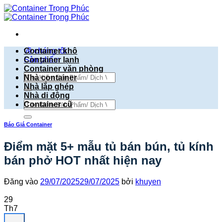
Bỏ
qua
nội
dung
về chúng tôi
Container khô
Sản phẩm
Container lạnh
Container văn phòng
Tìm
Nhà container
kiếm:
Nhà lắp ghép
Nhà di động
Tìm
Container cũ
kiếm:
Báo Giá Container
Điểm mặt 5+ mẫu tủ bán bún, tủ kính
bán phở HOT nhất hiện nay
Đăng vào
29/07/2025
29/07/2025
bởi
khuyen
29
Th7