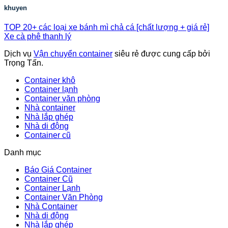
khuyen
TOP 20+ các loại xe bánh mì chả cá [chất lượng + giá rẻ]
Xe cà phê thanh lý
Dịch vụ
Vận chuyển container
siêu rẻ được cung cấp bởi
Trọng Tấn.
Container khô
Container lạnh
Container văn phòng
Nhà container
Nhà lắp ghép
Nhà di động
Container cũ
Danh mục
Báo Giá Container
Container Cũ
Container Lạnh
Container Văn Phòng
Nhà Container
Nhà di động
Nhà lắp ghép