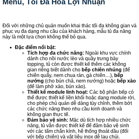
Menu, Tối Đa Hóa Lợi Nhuận
Đối với những chủ quán muốn khai thác tối đa không gian và
phục vụ đa dạng nhu cầu của khách hàng, mẫu tủ đa năng
này là một lựa chọn không thể bỏ qua.
Đặc điểm nổi bật:
Tích hợp đa chức năng:
Ngoài khu vực chính
dành cho nồi nước lèo và quầy trưng bày
topping, tủ còn được thiết kế thêm các không
gian riêng biệt dành cho
bếp chiên nhúng
(để
chiên quẩy, nem chua rán, gà chiên…),
bếp
nướng
(cho bún chả, nem nướng) hoặc
bếp xào
(để làm phở xào, bún xào).
Thiết kế module linh hoạt:
Các bộ phận bếp có
thể được thiết kế liền khối hoặc dạng module rời,
cho phép chủ quán dễ dàng tùy chỉnh, thêm bớt
các chức năng theo nhu cầu kinh doanh và
không gian thực tế.
Đảm bảo vệ sinh:
Mặc dù tích hợp nhiều chức
năng, tủ vẫn được thiết kế để đảm bảo vệ sinh
với các tấm chắn kính, hệ thống thoát dầu (đối
với bếp chiên) và vật liệu inox dễ lau chùi.