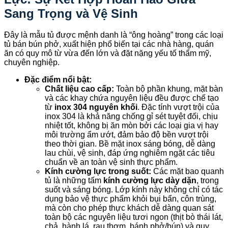
Sang Trọng và Vệ Sinh
Đây là mẫu tủ được mệnh danh là “ông hoàng” trong các loại
tủ bán bún phở, xuất hiện phổ biến tại các nhà hàng, quán
ăn có quy mô từ vừa đến lớn và đặt nặng yếu tố thẩm mỹ,
chuyên nghiệp.
Đặc điểm nổi bật:
Chất liệu cao cấp:
Toàn bộ phần khung, mặt bàn
và các khay chứa nguyên liệu đều được chế tạo
từ
inox 304 nguyên khối
. Đặc tính vượt trội của
inox 304 là khả năng chống gỉ sét tuyệt đối, chịu
nhiệt tốt, không bị ăn mòn bởi các loại gia vị hay
môi trường ẩm ướt, đảm bảo độ bền vượt trội
theo thời gian. Bề mặt inox sáng bóng, dễ dàng
lau chùi, vệ sinh, đáp ứng nghiêm ngặt các tiêu
chuẩn về an toàn vệ sinh thực phẩm.
Kính cường lực trong suốt:
Các mặt bao quanh
tủ là những tấm
kính cường lực dày dặn
, trong
suốt và sáng bóng. Lớp kính này không chỉ có tác
dụng bảo vệ thực phẩm khỏi bụi bẩn, côn trùng,
mà còn cho phép thực khách dễ dàng quan sát
toàn bộ các nguyên liệu tươi ngon (thịt bò thái lát,
chả, hành lá, rau thơm, bánh phở/bún) và quy