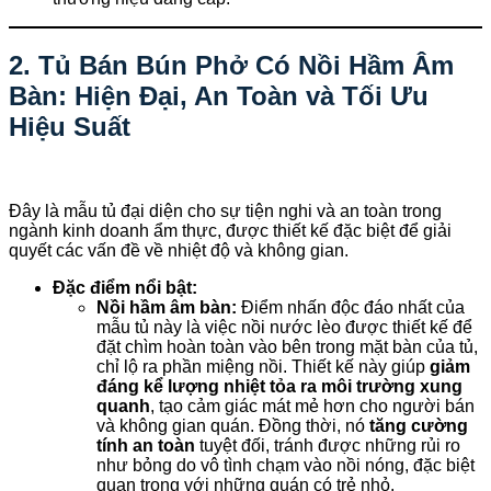
2. Tủ Bán Bún Phở Có Nồi Hầm Âm
Bàn: Hiện Đại, An Toàn và Tối Ưu
Hiệu Suất
Đây là mẫu tủ đại diện cho sự tiện nghi và an toàn trong
ngành kinh doanh ẩm thực, được thiết kế đặc biệt để giải
quyết các vấn đề về nhiệt độ và không gian.
Đặc điểm nổi bật:
Nồi hầm âm bàn:
Điểm nhấn độc đáo nhất của
mẫu tủ này là việc nồi nước lèo được thiết kế để
đặt chìm hoàn toàn vào bên trong mặt bàn của tủ,
chỉ lộ ra phần miệng nồi. Thiết kế này giúp
giảm
đáng kể lượng nhiệt tỏa ra môi trường xung
quanh
, tạo cảm giác mát mẻ hơn cho người bán
và không gian quán. Đồng thời, nó
tăng cường
tính an toàn
tuyệt đối, tránh được những rủi ro
như bỏng do vô tình chạm vào nồi nóng, đặc biệt
quan trọng với những quán có trẻ nhỏ.