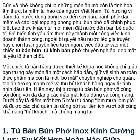
Bún và phở không chỉ là những món ăn mà còn là tinh hoa
ẩm thực, là niềm tự hào của người Việt Nam. Từ hương vị
đậm đà, nước dùng trong veo đến sợi bún, bánh phở dai
mềm và các loại topping phong phú, bún phở đã chinh phục
biết bao thực khách từ mọi miền đất nước đến bạn bè quốc
tế. Để biến tình yêu ẩm thực này thành một công việc kinh
doanh thành công, ngoài bí quyết nấu nước lèo gia truyền
hay chọn lựa nguyên liệu tươi ngon, việc đầu tư vào một
chiếc
tủ bán bún, tủ kính bán phở
chuyên nghiệp, đẹp mắt
là yếu tố then chốt.
Một chiếc tủ bán hàng được thiết kế khoa học không chỉ giúp
bạn trưng bày món ăn một cách hấp dẫn, giữ vệ sinh an toàn
thực phẩm mà còn là một “bộ mặt” chuyên nghiệp cho quán,
tạo ấn tượng mạnh mẽ và thu hút khách hàng ngay từ ánh
nhìn đầu tiên. Hiện nay, thị trường tủ bán bún phở vô cùng
sôi động với đa dạng các mẫu mã, kiểu dáng và công năng.
Dưới đây là điểm mặt hơn 5 mẫu tủ đang “làm mưa làm gió”
và được các chủ quán tin dùng bởi sự tiện ích vượt trội cùng
khả năng “hút khách” mà chúng mang lại.
1. Tủ Bán Bún Phở Inox Kính Cường
Lực: Sự Kết Hợp Hoàn Hảo Giữa