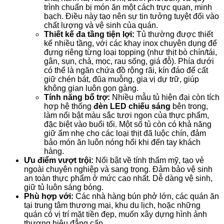
trình chuẩn bị món ăn một cách trực quan, minh
bạch. Điều này tạo nên sự tin tưởng tuyệt đối vào
chất lượng và vệ sinh của quán.
Thiết kế đa tầng tiện lợi:
Tủ thường được thiết
kế nhiều tầng, với các khay inox chuyên dụng để
đựng riêng từng loại topping (như thịt bò chín/tái,
gân, sụn, chả, mọc, rau sống, giá đỗ). Phía dưới
có thể là ngăn chứa đồ rộng rãi, kín đáo để cất
giữ chén bát, đũa muỗng, gia vị dự trữ, giúp
không gian luôn gọn gàng.
Tính năng bổ trợ:
Nhiều mẫu tủ hiện đại còn tích
hợp hệ thống
đèn LED chiếu sáng
bên trong,
làm nổi bật màu sắc tươi ngon của thực phẩm,
đặc biệt vào buổi tối. Một số tủ còn có khả năng
giữ ấm nhẹ cho các loại thịt đã luộc chín, đảm
bảo món ăn luôn nóng hổi khi đến tay khách
hàng.
Ưu điểm vượt trội:
Nổi bật về tính thẩm mỹ, tạo vẻ
ngoài chuyên nghiệp và sang trọng. Đảm bảo vệ sinh
an toàn thực phẩm ở mức cao nhất. Dễ dàng vệ sinh,
giữ tủ luôn sáng bóng.
Phù hợp với:
Các nhà hàng bún phở lớn, các quán ăn
tại trung tâm thương mại, khu du lịch, hoặc những
quán có vị trí mặt tiền đẹp, muốn xây dựng hình ảnh
thương hiệu đẳng cấp.