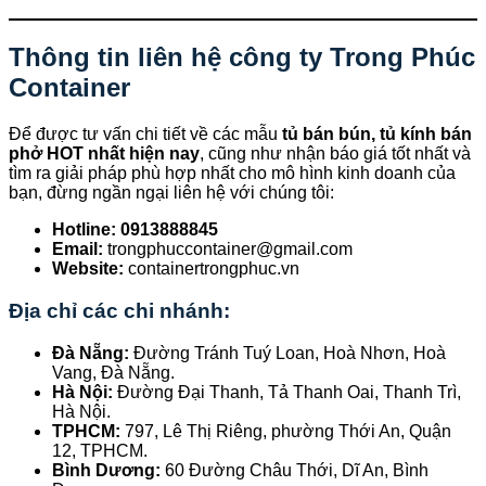
Thông tin liên hệ công ty Trong Phúc
Container
Để được tư vấn chi tiết về các mẫu
tủ bán bún, tủ kính bán
phở HOT nhất hiện nay
, cũng như nhận báo giá tốt nhất và
tìm ra giải pháp phù hợp nhất cho mô hình kinh doanh của
bạn, đừng ngần ngại liên hệ với chúng tôi:
Hotline:
0913888845
Email:
trongphuccontainer@gmail.com
Website:
containertrongphuc.vn
Địa chỉ các chi nhánh:
Đà Nẵng:
Đường Tránh Tuý Loan, Hoà Nhơn, Hoà
Vang, Đà Nẵng.
Hà Nội:
Đường Đại Thanh, Tả Thanh Oai, Thanh Trì,
Hà Nội.
TPHCM:
797, Lê Thị Riêng, phường Thới An, Quận
12, TPHCM.
Bình Dương:
60 Đường Châu Thới, Dĩ An, Bình