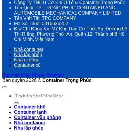
Công Ty TNHH Cơ Khí Ô Tô & Container Trọng Phúc
Tên Quốc Tế: TRONG PHUC CONTAINER AND
AUTOMOBILE MECHANICAL COMPANY LIMITED
Tên Viết Tắt: TPC COMPANY
Mã Số Thuế: 0316626202
Địa Chỉ Đăng Ký: M7 Khu Dân Cư Thới An, Đường Lê
Thị Riêng, Phường Thới An, Quận 12, Thành phố Hồ
Chí Minh, Việt Nam
Nhà container
Nhà lắp ghép
Nhà di động
Container cũ
Bảo mật
Điều Khoản
Sitemap
Bản quyền 2026 ©
Container Trọng Phúc
Tìm
kiếm:
Container khô
Container lạnh
Container văn phòng
Nhà container
Nhà lắp ghép