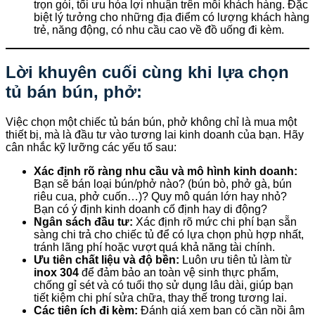
trọn gói, tối ưu hóa lợi nhuận trên mỗi khách hàng. Đặc
biệt lý tưởng cho những địa điểm có lượng khách hàng
trẻ, năng động, có nhu cầu cao về đồ uống đi kèm.
Lời khuyên cuối cùng khi lựa chọn
tủ bán bún, phở:
Việc chọn một chiếc tủ bán bún, phở không chỉ là mua một
thiết bị, mà là đầu tư vào tương lai kinh doanh của bạn. Hãy
cân nhắc kỹ lưỡng các yếu tố sau:
Xác định rõ ràng nhu cầu và mô hình kinh doanh:
Bạn sẽ bán loại bún/phở nào? (bún bò, phở gà, bún
riêu cua, phở cuốn…)? Quy mô quán lớn hay nhỏ?
Bạn có ý định kinh doanh cố định hay di động?
Ngân sách đầu tư:
Xác định rõ mức chi phí bạn sẵn
sàng chi trả cho chiếc tủ để có lựa chọn phù hợp nhất,
tránh lãng phí hoặc vượt quá khả năng tài chính.
Ưu tiên chất liệu và độ bền:
Luôn ưu tiên tủ làm từ
inox 304
để đảm bảo an toàn vệ sinh thực phẩm,
chống gỉ sét và có tuổi thọ sử dụng lâu dài, giúp bạn
tiết kiệm chi phí sửa chữa, thay thế trong tương lai.
Các tiện ích đi kèm:
Đánh giá xem bạn có cần nồi âm