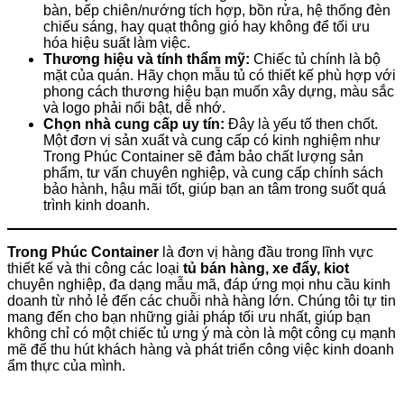
bàn, bếp chiên/nướng tích hợp, bồn rửa, hệ thống đèn
chiếu sáng, hay quạt thông gió hay không để tối ưu
hóa hiệu suất làm việc.
Thương hiệu và tính thẩm mỹ:
Chiếc tủ chính là bộ
mặt của quán. Hãy chọn mẫu tủ có thiết kế phù hợp với
phong cách thương hiệu bạn muốn xây dựng, màu sắc
và logo phải nổi bật, dễ nhớ.
Chọn nhà cung cấp uy tín:
Đây là yếu tố then chốt.
Một đơn vị sản xuất và cung cấp có kinh nghiệm như
Trong Phúc Container sẽ đảm bảo chất lượng sản
phẩm, tư vấn chuyên nghiệp, và cung cấp chính sách
bảo hành, hậu mãi tốt, giúp bạn an tâm trong suốt quá
trình kinh doanh.
Trong Phúc Container
là đơn vị hàng đầu trong lĩnh vực
thiết kế và thi công các loại
tủ bán hàng, xe đẩy, kiot
chuyên nghiệp, đa dạng mẫu mã, đáp ứng mọi nhu cầu kinh
doanh từ nhỏ lẻ đến các chuỗi nhà hàng lớn. Chúng tôi tự tin
mang đến cho bạn những giải pháp tối ưu nhất, giúp bạn
không chỉ có một chiếc tủ ưng ý mà còn là một công cụ mạnh
mẽ để thu hút khách hàng và phát triển công việc kinh doanh
ẩm thực của mình.