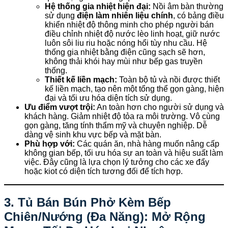
Hệ thống gia nhiệt hiện đại:
Nồi âm bàn thường
sử dụng
điện làm nhiên liệu chính
, có bảng điều
khiển nhiệt độ thông minh cho phép người bán
điều chỉnh nhiệt độ nước lèo linh hoạt, giữ nước
luôn sôi liu riu hoặc nóng hổi tùy nhu cầu. Hệ
thống gia nhiệt bằng điện cũng sạch sẽ hơn,
không thải khói hay mùi như bếp gas truyền
thống.
Thiết kế liền mạch:
Toàn bộ tủ và nồi được thiết
kế liền mạch, tạo nên một tổng thể gọn gàng, hiện
đại và tối ưu hóa diện tích sử dụng.
Ưu điểm vượt trội:
An toàn hơn cho người sử dụng và
khách hàng. Giảm nhiệt độ tỏa ra môi trường. Vô cùng
gọn gàng, tăng tính thẩm mỹ và chuyên nghiệp. Dễ
dàng vệ sinh khu vực bếp và mặt bàn.
Phù hợp với:
Các quán ăn, nhà hàng muốn nâng cấp
không gian bếp, tối ưu hóa sự an toàn và hiệu suất làm
việc. Đây cũng là lựa chọn lý tưởng cho các xe đẩy
hoặc kiot có diện tích tương đối để tích hợp.
3. Tủ Bán Bún Phở Kèm Bếp
Chiên/Nướng (Đa Năng): Mở Rộng