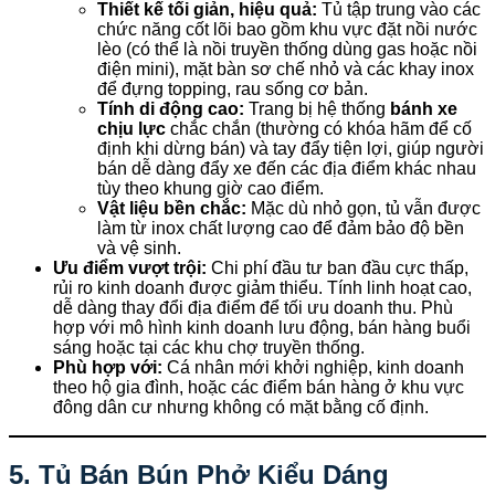
Thiết kế tối giản, hiệu quả:
Tủ tập trung vào các
chức năng cốt lõi bao gồm khu vực đặt nồi nước
lèo (có thể là nồi truyền thống dùng gas hoặc nồi
điện mini), mặt bàn sơ chế nhỏ và các khay inox
để đựng topping, rau sống cơ bản.
Tính di động cao:
Trang bị hệ thống
bánh xe
chịu lực
chắc chắn (thường có khóa hãm để cố
định khi dừng bán) và tay đẩy tiện lợi, giúp người
bán dễ dàng đẩy xe đến các địa điểm khác nhau
tùy theo khung giờ cao điểm.
Vật liệu bền chắc:
Mặc dù nhỏ gọn, tủ vẫn được
làm từ inox chất lượng cao để đảm bảo độ bền
và vệ sinh.
Ưu điểm vượt trội:
Chi phí đầu tư ban đầu cực thấp,
rủi ro kinh doanh được giảm thiểu. Tính linh hoạt cao,
dễ dàng thay đổi địa điểm để tối ưu doanh thu. Phù
hợp với mô hình kinh doanh lưu động, bán hàng buổi
sáng hoặc tại các khu chợ truyền thống.
Phù hợp với:
Cá nhân mới khởi nghiệp, kinh doanh
theo hộ gia đình, hoặc các điểm bán hàng ở khu vực
đông dân cư nhưng không có mặt bằng cố định.
5. Tủ Bán Bún Phở Kiểu Dáng