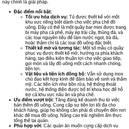
này chính là giải pháp.
Đặc điểm nổi bật:
Tối ưu hóa dịch vụ:
Tủ được thiết kế với một
khu vực riêng biệt dành cho việc pha chế đồ
uống. Đây có thể là một quầy bar mini được trang
bị máy pha cà phê, máy ép trái cây, thùng đá, và
các loại nguyên liệu để làm nước ngọt, trà đá,
hoặc thậm chí là các loại đồ uống đặc biệt.
Thiết kế mở và tương tác:
Một số mẫu có quầy
phục vụ được thiết kế mở, hướng ra phía khách
hàng, tạo điều kiện thuận lợi cho việc giao tiếp,
gọi món và lấy đồ uống một cách nhanh chóng,
tiện lợi.
Vật liệu và tiện ích đồng bộ:
Vẫn sử dụng inox
chủ đạo kết hợp kính để đảm bảo vệ sinh và thẩm
mỹ. Các tiện ích như bồn rửa, hệ thống thoát
nước, hệ thống điện được bố trí khoa học để hỗ
trợ cả khu vực nấu ăn và pha chế.
Ưu điểm vượt trội:
Tăng đáng kể doanh thu từ việc
bán thêm đồ uống. Cung cấp sự tiện lợi tối đa cho
khách hàng, giúp họ không cần phải di chuyển đến nơi
khác để mua đồ uống. Nâng cao trải nghiệm ẩm thực
tổng thể tại quán.
Phù hợp với:
Các quán ăn muốn cung cấp dịch vụ