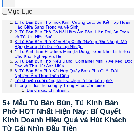
Mục Lục
1. Tủ Bán Bún Phở Inox Kính Cường Lực: Sự Kết Hợp Hoàn
Hảo Giữa Sang Trọng và Vệ Sinh
2. Tủ Bán Bún Phở Có Nồi Hầm Âm Bàn: Hiện Đại, An Toàn
và Tối Ưu Hiệu Suất
3. Tủ Bán Bún Phở Kèm Bếp Chiên/Nướng (Đa Năng): Mở
Rộng Menu, Tối Đa Hóa Lợi Nhuận
4. Tủ Kính Bán Phở Inox Mini (Di Động): Gọn Nhẹ, Linh Hoạt
Cho Khởi Nghiệp Vỉa Hè
5. Tủ Bán Bún Phở Kiểu Dáng “Container Mini” / Xe Kéo: Độc
Đáo và Thu Hút Ánh Nhìn
6. Tủ Bán Bún Phở Kết Hợp Quầy Bar / Pha Chế: Trải
Nghiệm Ẩm Thực Toàn Diện
Lời khuyên cuối cùng khi lựa chọn tủ bán bún, phở:
Thông tin liên hệ công ty Trong Phúc Container
Địa chỉ các chi nhánh:
5+ Mẫu Tủ Bán Bún, Tủ Kính Bán
Phở HOT Nhất Hiện Nay: Bí Quyết
Kinh Doanh Hiệu Quả và Hút Khách
Từ Cái Nhìn Đầu Tiên