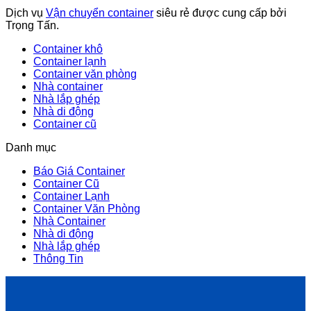
Dịch vụ
Vận chuyển container
siêu rẻ được cung cấp bởi
Trọng Tấn.
Container khô
Container lạnh
Container văn phòng
Nhà container
Nhà lắp ghép
Nhà di động
Container cũ
Danh mục
Báo Giá Container
Container Cũ
Container Lạnh
Container Văn Phòng
Nhà Container
Nhà di động
Nhà lắp ghép
Thông Tin