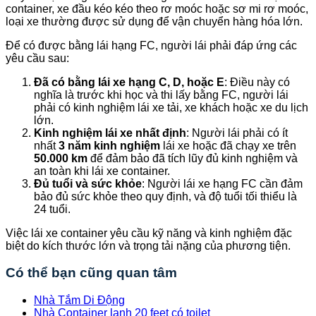
container, xe đầu kéo kéo theo rơ moóc hoặc sơ mi rơ moóc,
loại xe thường được sử dụng để vận chuyển hàng hóa lớn.
Để có được bằng lái hạng FC, người lái phải đáp ứng các
yêu cầu sau:
Đã có bằng lái xe hạng C, D, hoặc E
: Điều này có
nghĩa là trước khi học và thi lấy bằng FC, người lái
phải có kinh nghiệm lái xe tải, xe khách hoặc xe du lịch
lớn.
Kinh nghiệm lái xe nhất định
: Người lái phải có ít
nhất
3 năm kinh nghiệm
lái xe hoặc đã chạy xe trên
50.000 km
để đảm bảo đã tích lũy đủ kinh nghiệm và
an toàn khi lái xe container.
Đủ tuổi và sức khỏe
: Người lái xe hạng FC cần đảm
bảo đủ sức khỏe theo quy định, và độ tuổi tối thiểu là
24 tuổi.
Việc lái xe container yêu cầu kỹ năng và kinh nghiệm đặc
biệt do kích thước lớn và trọng tải nặng của phương tiện.
Có thể bạn cũng quan tâm
Nhà Tắm Di Động
Nhà Container lạnh 20 feet có toilet