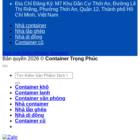
Địa Chỉ Đăng Ký: M7 Khu Dân Cư Thới An, Đường Lê
Thị Riêng, Phường Thới An, Quận 12, Thành phố Hồ
Chí Minh, Việt Nam
Nhà container
Nhà lắp ghép
Nhà di động
Container cũ
Bảo mật
Điều Khoản
Sitemap
Bản quyền 2026 ©
Container Trọng Phúc
Tìm
kiếm:
Container khô
Container lạnh
Container văn phòng
Nhà container
Nhà lắp ghép
Nhà di động
Container cũ