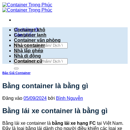
Bỏ
qua
nội
dung
về chúng tôi
Container khô
Sản phẩm
Container lạnh
Container văn phòng
Tìm
Nhà container
kiếm:
Nhà lắp ghép
Nhà di động
Tìm
Container cũ
kiếm:
Báo Giá Container
Bằng container là bằng gì
Đăng vào
05/09/2024
bởi
Bình Nguyễn
Bằng lái xe container là bằng gì
Bằng lái xe container là
bằng lái xe hạng FC
tại Việt Nam.
Đây là loại bằng lái dành cho người điều khiển các loại xe