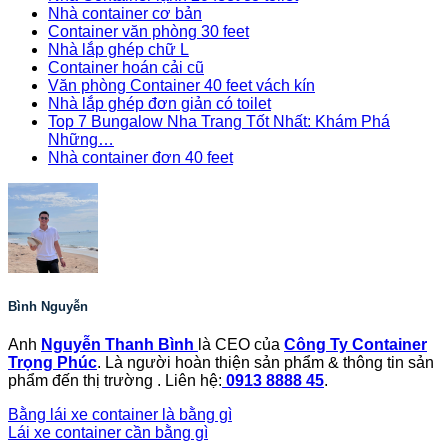
Nhà container cơ bản
Container văn phòng 30 feet
Nhà lắp ghép chữ L
Container hoán cải cũ
Văn phòng Container 40 feet vách kín
Nhà lắp ghép đơn giản có toilet
Top 7 Bungalow Nha Trang Tốt Nhất: Khám Phá
Những…
Nhà container đơn 40 feet
Bình Nguyễn
Anh
Nguyễn Thanh Bình
là CEO của
Công Ty Container
Trọng Phúc
. Là người hoàn thiện sản phẩm & thông tin sản
phẩm đến thị trường . Liên hệ:
0913 8888 45
.
Bằng lái xe container là bằng gì
Lái xe container cần bằng gì