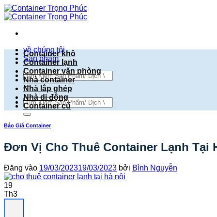
Bỏ
qua
nội
dung
về chúng tôi
Container khô
Sản phẩm
Container lạnh
Container văn phòng
Tìm
Nhà container
kiếm:
Nhà lắp ghép
Nhà di động
Tìm
Container cũ
kiếm:
Báo Giá Container
Đơn Vị Cho Thuê Container Lạnh Tại 
Đăng vào
19/03/2023
19/03/2023
bởi
Bình Nguyễn
19
Th3