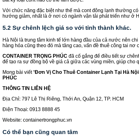
Với chức năng đặc biệt như thế mà cont đông lạnh thường có m
hướng giảm, nhất là ở nơi có ngành vận tải phát triển như ở 
5.2 Sự chênh lệch giá so với tỉnh thành khác.
Hà Nội là trung tâm kinh tế lớn hàng đầu của cả nước nên ch
hàng hóa cũng theo đó mà tăng cao, vấn đề thuê công tai nơ c
CONTAINER TRỌNG PHÚC
đã cố gắng để điều tiết sự chênh
để tạo ra sự đồng bộ về giá cả giữa các vùng miền, giúp cho 
Mong bài viết “
Đơn Vị Cho Thuê Container Lạnh Tại Hà Nộ
PHÚC
THÔNG TIN LIÊN HỆ
Địa Chỉ: 797 Lê Thị Riêng, Thới An, Quận 12, TP. HCM
Điện Thoại: 0913 8888 45
Website: containertrongphuc.vn
Có thể bạn cũng quan tâm