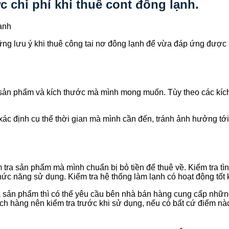
c chi phí khi thuê cont đông lạnh.
ng lưu ý khi thuê công tai nơ đông lạnh để vừa đáp ứng được 
i sản phẩm và kích thước mà mình mong muốn. Tùy theo các kí
ác định cụ thể thời gian mà mình cần đến, tránh ảnh hưởng tới
m tra sản phẩm mà mình chuẩn bị bỏ tiền để thuê về. Kiểm tra tì
chức năng sử dụng. Kiểm tra hệ thống làm lạnh có hoạt động tốt
a sản phẩm thì có thể yêu cầu bên nhà bán hàng cung cấp những
h hàng nên kiểm tra trước khi sử dụng, nếu có bất cứ điểm nào