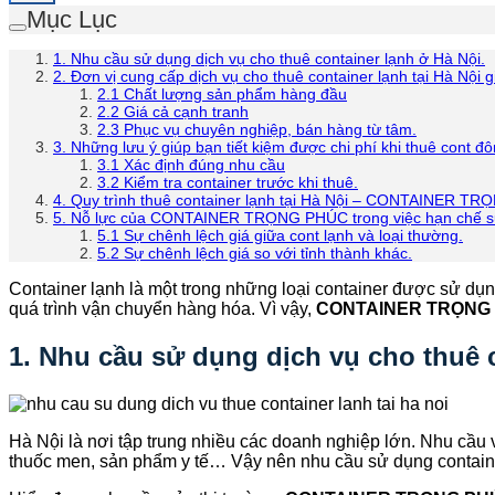
Mục Lục
1. Nhu cầu sử dụng dịch vụ cho thuê container lạnh ở Hà Nội.
2. Đơn vị cung cấp dịch vụ cho thuê container lạnh tại Hà Nội gi
2.1 Chất lượng sản phẩm hàng đầu
2.2 Giá cả cạnh tranh
2.3 Phục vụ chuyên nghiệp, bán hàng từ tâm.
3. Những lưu ý giúp bạn tiết kiệm được chi phí khi thuê cont đô
3.1 Xác định đúng nhu cầu
3.2 Kiểm tra container trước khi thuê.
4. Quy trình thuê container lạnh tại Hà Nội – CONTAINER T
5. Nỗ lực của CONTAINER TRỌNG PHÚC trong việc hạn chế sự
5.1 Sự chênh lệch giá giữa cont lạnh và loại thường.
5.2 Sự chênh lệch giá so với tỉnh thành khác.
Container lạnh là một trong những loại container được sử dụ
quá trình vận chuyển hàng hóa. Vì vậy,
CONTAINER TRỌNG
1. Nhu cầu sử dụng dịch vụ cho thuê c
Hà Nội là nơi tập trung nhiều các doanh nghiệp lớn. Nhu cầu 
thuốc men, sản phẩm y tế… Vậy nên nhu cầu sử dụng container