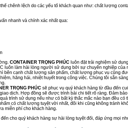
ó thể chênh lệch do các yếu tố khách quan như: chất lượng cont
vấn nhanh và chính xác nhất qua:
ường.
CONTAINER TRỌNG PHÚC
luôn đặt trải nghiệm sử dụng
uôn làm hài lòng người sử dụng bởi sự chuyên nghiệp của 
n thì bên cạnh chất lượng sản phẩm, chất lượng phục vụ cũng đư
ghiệm, hăng hái, nhiệt huyết trong công việc. Chúng tôi sẵn sà
ng.
NER TRỌNG PHÚC
sẽ phục vụ quý khách hàng từ đầu đến cuối
 giao dịch. Hợp đồng sẽ được trình bài chi tiết rõ ràng. Đảm bả
t quá trình sử dụng nếu như có bất kỳ thắc mắc nào bạn đều có t
 phẩm có chất lượng tuyệt vời nhất, đôi khi cũng không tránh k
hữa miễn phí cho khách hàng.
m đến cho quý khách hàng sự hài lòng tuyệt đối, đáp ứng mọi n