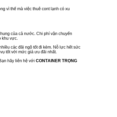
g vì thế mà việc thuê cont lạnh có xu
 chung của cả nước. Chi phí vận chuyển
o khu vực.
hiều các đãi ngộ tốt đi kèm. Nỗ lực hết sức
ụ tốt với mức giá ưu đãi nhất.
Bạn hãy liên hệ với
CONTAINER TRỌNG