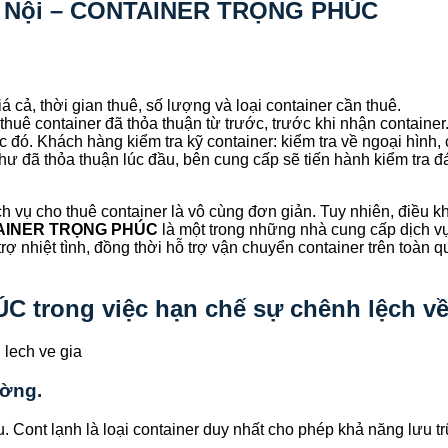
i Hà Nội – CONTAINER TRỌNG PHÚC
á cả, thời gian thuê, số lượng và loại container cần thuê.
thuê container đã thỏa thuận từ trước, trước khi nhận container
đó. Khách hàng kiểm tra kỹ container: kiểm tra về ngoại hình, c
 như đã thỏa thuận lúc đầu, bên cung cấp sẽ tiến hành kiểm tra 
ch vụ cho thuê container là vô cùng đơn giản. Tuy nhiên, điều 
AINER TRỌNG PHÚC
là một trong những nhà cung cấp dịch vụ
 trợ nhiệt tình, đồng thời hỗ trợ vận chuyển container trên toàn
 trong việc hạn chế sự chênh lệch về
ường.
u. Cont lạnh là loại container duy nhất cho phép khả năng lưu t