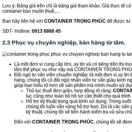
Lưu ý: Bảng giá trên chỉ là bảng giá tham khảo. Giá thực tế c
container bạn muốn thuê,…
Bạn hãy liên hệ với
CONTAINER TRỌNG PHÚC
để được tư 
SĐT- Hotline:
0913 8888 45
2.3 Phục vụ chuyên nghiệp, bán hàng từ tâm.
Là một đơn vị cung cấp lớn, uy tín và có tiếng trên thị tr
tâm thế phục vụ như vậy mà CONTAINER TRỌNG PHÚC l
Đội ngũ tư vấn viên chuyên nghiệp: là một đơn vị uy tí
hàng, chúng tôi có đội ngũ nhân viên tư vấn giàu kinh n
giúp bạn hiểu rõ hơn về sản phẩm mà mình muốn sử dụ
Thủ tục thuê đơn giản, hợp đồng rõ ràng:
CONTAI
tục cũng như toàn bộ hồ sơ cần thiết cho quá trình
Hỗ trợ kỹ thuật trong quá trình sử dụng: Trong suố
chúng tôi luôn sẵn sàng hỗ trợ bạn. Dù là các sản
kỹ thuật, chúng tôi sẽ tiến hành kiểm tra và sửa c
Đến với
CONTAINER TRỌNG PHÚC
, chúng tôi sẽ đe