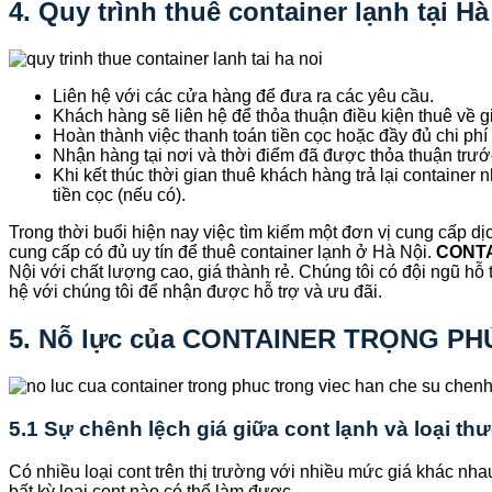
4. Quy trình thuê container lạnh tạ
Liên hệ với các cửa hàng để đưa ra các yêu cầu.
Khách hàng sẽ liên hệ để thỏa thuận điều kiện thuê về gi
Hoàn thành việc thanh toán tiền cọc hoặc đầy đủ chi phí 
Nhận hàng tại nơi và thời điểm đã được thỏa thuận trước 
Khi kết thúc thời gian thuê khách hàng trả lại container
tiền cọc (nếu có).
Trong thời buổi hiện nay việc tìm kiếm một đơn vị cung cấp dị
cung cấp có đủ uy tín để thuê container lạnh ở Hà Nội.
CONT
Nội với chất lượng cao, giá thành rẻ. Chúng tôi có đội ngũ hỗ
hệ với chúng tôi để nhận được hỗ trợ và ưu đãi.
5. Nỗ lực của CONTAINER TRỌNG PHÚC
5.1 Sự chênh lệch giá giữa cont lạnh và loại th
Có nhiều loại cont trên thị trường với nhiều mức giá khác nha
bất kỳ loại cont nào có thể làm được.