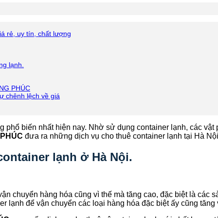
á rẻ, uy tín, chất lượng
ng lạnh.
RỌNG PHÚC
 chênh lệch về giá
ng phổ biến nhất hiện nay. Nhờ sử dụng container lạnh, các vậ
 PHÚC
đưa ra những dịch vụ cho thuê container lạnh tại Hà Nội
ontainer lạnh ở Hà Nội.
vận chuyển hàng hóa cũng vì thế mà tăng cao, đặc biệt là các 
 lạnh để vận chuyển các loại hàng hóa đặc biệt ấy cũng tăng 