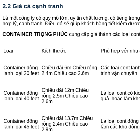
2.2 Giá cả cạnh tranh
Là một công ty có quy mô lớn, uy tín chất lượng, có tiếng tro
hợp lý, cạnh tranh. Điều đó sẽ giúp khách hàng tiết kiệm được t
CONTAINER TRỌNG PHÚC
cung cấp giá thành các loại con
Loại
Kích thước
Phù hợp với nhu
Container đông
Chiều dài 6m Chiều rộng
Các loại cont lạ
lạnh loại 20 feet
2.4m Chiều cao 2.6m
trình vận chuyển
Chiều dài 12m Chiều
Container đông
Là loại cont có k
rộng 2.5m Chiều cao
lạnh loại 40 feet
quả, hoặc làm kh
2.6m
Chiều dài 13.7m Chiều
Container đông
Là loại cont đôn
rộng 2.4m Chiều cao
lạnh loại 45 feet
làm các kho đông 
2.9m