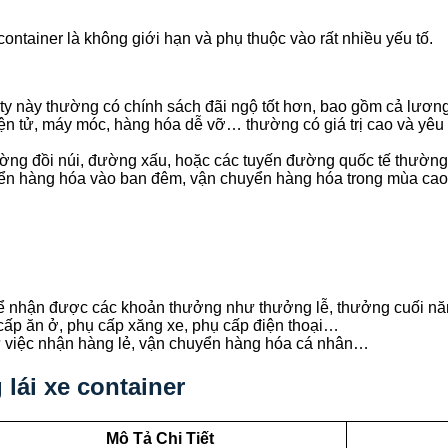
ontainer là không giới hạn và phụ thuộc vào rất nhiều yếu tố.
y này thường có chính sách đãi ngộ tốt hơn, bao gồm cả lươn
 tử, máy móc, hàng hóa dễ vỡ… thường có giá trị cao và yêu c
ng đồi núi, đường xấu, hoặc các tuyến đường quốc tế thườn
ển hàng hóa vào ban đêm, vận chuyển hàng hóa trong mùa cao
thể nhận được các khoản thưởng như thưởng lễ, thưởng cuối 
cấp ăn ở, phụ cấp xăng xe, phụ cấp điện thoại…
từ việc nhận hàng lẻ, vận chuyển hàng hóa cá nhân…
lái xe container
Mô Tả Chi Tiết