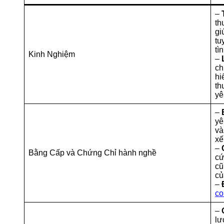
–
th
gi
tu
tì
Kinh Nghiệm
–
ch
hi
th
yê
–
yê
và
xế
–
Bằng Cấp và Chứng Chỉ hành nghề
cứ
cũ
củ
–
co
–
lư