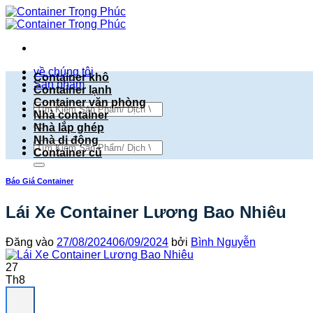
Bỏ
qua
nội
dung
về chúng tôi
Container khô
Sản phẩm
Container lạnh
Container văn phòng
Tìm
Nhà container
kiếm:
Nhà lắp ghép
Nhà di động
Tìm
Container cũ
kiếm:
Báo Giá Container
Lái Xe Container Lương Bao Nhiêu
Đăng vào
27/08/2024
06/09/2024
bởi
Bình Nguyễn
27
Th8