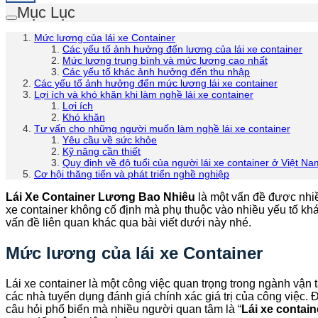
Mục Lục
Mức lương của lái xe Container
Các yếu tố ảnh hưởng đến lương của lái xe container
Mức lương trung bình và mức lương cao nhất
Các yếu tố khác ảnh hưởng đến thu nhập
Các yếu tố ảnh hưởng đến mức lương lái xe container
Lợi ích và khó khăn khi làm nghề lái xe container
Lợi ích
Khó khăn
Tư vấn cho những người muốn làm nghề lái xe container
Yêu cầu về sức khỏe
Kỹ năng cần thiết
Quy định về độ tuổi của người lái xe container ở Việt Na
Cơ hội thăng tiến và phát triển nghề nghiệp
Lái Xe Container Lương Bao Nhiêu
là một vấn đề được nhiề
xe container không cố định mà phụ thuộc vào nhiều yếu tố kh
vấn đề liên quan khác qua bài viết dưới này nhé.
Mức lương của lái xe Container
Lái xe container là một công việc quan trọng trong ngành vận 
các nhà tuyển dụng đánh giá chính xác giá trị của công việc. 
câu hỏi phổ biến mà nhiều người quan tâm là “
Lái xe contai