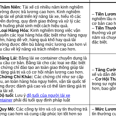
Thâm Niên:
Tài xế có nhiều năm kinh nghiệm
ường được trả lương cao hơn. Kinh nghiệm
–
Tiền Lươn
úp tài xế phát triển kỹ năng lái xe, hiểu rõ các
nghiệm lâu 
yến đường, quy định giao thông và xử lý các
cơ bản cao 
nh huống phát sinh một cách hiệu quả.
–
Tiền Thưở
Loại Hàng Hóa:
Kinh nghiệm trong việc vận
thưởng và ph
uyển các loại hàng hóa đặc biệt như hàng nguy
năm và chuy
ểm, hàng dễ vỡ, hàng quá khổ hay quá tải
đặc biệt.
ường được đền bù bằng mức lương cao hơn vì
u cầu về kỹ năng và trách nhiệm cao hơn.
Bằng Lái:
Bằng lái xe container chuyên dụng là
u cầu cơ bản. Bằng lái cho các loại xe đặc biệt
 chứng chỉ đào tạo an toàn giao thông giúp tài
–
Tăng Cườn
 tăng giá trị và có cơ hội nhận lương cao hơn.
xế và dẫn đ
Chứng Chỉ Khác:
Các chứng chỉ như sơ cấp
–
Cơ Hội Th
u, an toàn hàng hóa nguy hiểm, vận tải quốc tế
trong sự ngh
ng được đánh giá cao và có thể làm tăng giá trị
hơn, bao gồm
a tài xế.
Độ tuổi
: Lưu ý
độ tuổi của người lái xe
ntainer
phải đủ tuổi quy định pháp luật
Quy Mô:
Các công ty lớn và có uy tín thường trả
–
Mức Lươn
ơng cao hơn và cung cấp phúc lợi tốt hơn so
tín thường 