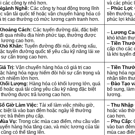
i các công ty nhỏ hơn.
và các phúc l
Ngành Nghề:
Các công ty hoạt động trong lĩnh
–
Phúc Lợi:
c vận tải quốc tế hoặc vận chuyển hàng hóa có
tiền thưởng,
á trị cao thường có mức lương cạnh tranh hơn.
phúc lợi khác
Khoảng Cách:
Các tuyến đường dài, đặc biệt
–
Lương Ca
 đi qua nhiều địa hình phức tạp, thường được
khó khăn th
ả lương cao hơn.
–
Tiền Thưở
Khó Khăn:
Tuyến đường đồi núi, đường xấu,
cấp cho các 
ặc tuyến đường quốc tế yêu cầu kỹ năng lái xe
là khi tuyến 
 sự cẩn trọng cao hơn.
Giá Trị:
Vận chuyển hàng hóa có giá trị cao
–
Tiền Thưở
ặc hàng hóa nguy hiểm đòi hỏi sự cẩn trọng và
hàng hóa ngu
ách nhiệm lớn hơn.
nhận tiền th
Khối Lượng:
Hàng hóa có khối lượng lớn, quá
–
Đào Tạo v
ổ hoặc quá tải cũng yêu cầu kỹ năng đặc biệt
bổ sung, làm
 thường được trả lương cao hơn.
lương.
Số Giờ Làm Việc:
Tài xế làm việc nhiều giờ,
–
Thu Nhập
c biệt là vào ban đêm hoặc ngày lễ thường
hoặc vào thờ
ợc trả thêm phụ cấp.
cao hơn.
Mùa Vụ:
Trong các mùa cao điểm, nhu cầu vận
–
Phụ Cấp:
C
uyển hàng hóa tăng cao, và mức lương của tài
vào ban đêm,
 cũng có thể tăng lên.
mùa cao điể