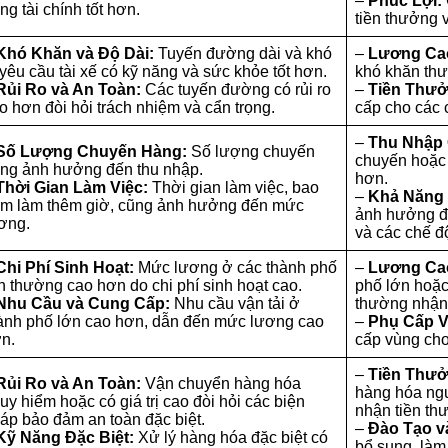
–
Phúc Lợi:
ng tài chính tốt hơn.
tiền thưởng 
Khó Khăn và Độ Dài:
Tuyến đường dài và khó
–
Lương Ca
 yêu cầu tài xế có kỹ năng và sức khỏe tốt hơn.
khó khăn th
Rủi Ro và An Toàn:
Các tuyến đường có rủi ro
–
Tiền Thưở
o hơn đòi hỏi trách nhiệm và cẩn trọng.
cấp cho các 
–
Thu Nhập
Số Lượng Chuyến Hàng:
Số lượng chuyến
chuyến hoặc 
ng ảnh hưởng đến thu nhập.
hơn.
Thời Gian Làm Việc:
Thời gian làm việc, bao
–
Khả Năng
m làm thêm giờ, cũng ảnh hưởng đến mức
ảnh hưởng đ
ơng.
và các chế đ
Chi Phí Sinh Hoạt:
Mức lương ở các thành phố
–
Lương Ca
n thường cao hơn do chi phí sinh hoạt cao.
phố lớn hoặc
Nhu Cầu và Cung Cấp:
Nhu cầu vận tải ở
thường nhận
ành phố lớn cao hơn, dẫn đến mức lương cao
–
Phụ Cấp 
n.
cấp vùng cho
–
Tiền Thưở
Rủi Ro và An Toàn:
Vận chuyển hàng hóa
hàng hóa ngu
uy hiểm hoặc có giá trị cao đòi hỏi các biện
nhận tiền th
áp bảo đảm an toàn đặc biệt.
–
Đào Tạo v
Kỹ Năng Đặc Biệt:
Xử lý hàng hóa đặc biệt có
bổ sung, làm