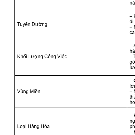
nă
–
đi
Tuyến Đường
–
ca
–
hà
Khối Lượng Công Việc
–
gồ
lư
–
lớ
Vùng Miền
–
th
hơ
–
ng
Loại Hàng Hóa
ph
–