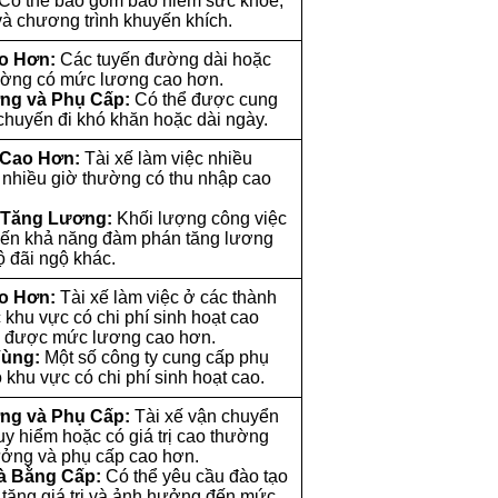
Có thể bao gồm bảo hiểm sức khỏe,
và chương trình khuyến khích.
o Hơn:
Các tuyến đường dài hoặc
ường có mức lương cao hơn.
ng và Phụ Cấp:
Có thể được cung
chuyến đi khó khăn hoặc dài ngày.
 Cao Hơn:
Tài xế làm việc nhiều
nhiều giờ thường có thu nhập cao
 Tăng Lương:
Khối lượng công việc
ến khả năng đàm phán tăng lương
ộ đãi ngộ khác.
o Hơn:
Tài xế làm việc ở các thành
 khu vực có chi phí sinh hoạt cao
 được mức lương cao hơn.
Vùng:
Một số công ty cung cấp phụ
 khu vực có chi phí sinh hoạt cao.
ng và Phụ Cấp:
Tài xế vận chuyển
y hiểm hoặc có giá trị cao thường
ưởng và phụ cấp cao hơn.
à Bằng Cấp:
Có thể yêu cầu đào tạo
 tăng giá trị và ảnh hưởng đến mức