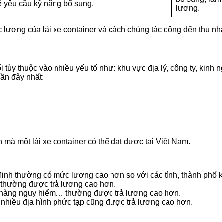
ể yêu cầu kỹ năng bổ sung.
lương.
lương của lái xe container và cách chúng tác động đến thu nhậ
i tùy thuộc vào nhiều yếu tố như: khu vực địa lý, công ty, kinh
gần đây nhất:
 mà một lái xe container có thể đạt được tại Việt Nam.
Minh thường có mức lương cao hơn so với các tỉnh, thành phố 
o thường được trả lương cao hơn.
 hàng nguy hiểm… thường được trả lương cao hơn.
 nhiều địa hình phức tạp cũng được trả lương cao hơn.