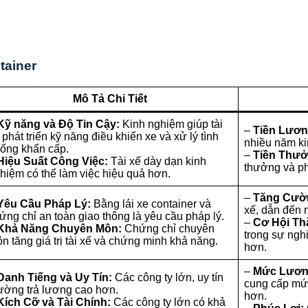
tainer
Mô Tả Chi Tiết
Kỹ năng và Độ Tin Cậy:
Kinh nghiệm giúp tài
–
Tiền Lươn
 phát triển kỹ năng điều khiển xe và xử lý tình
nhiều năm ki
ống khẩn cấp.
–
Tiền Thưở
Hiệu Suất Công Việc:
Tài xế dày dạn kinh
thưởng và ph
hiệm có thể làm việc hiệu quả hơn.
–
Tăng Cườn
Yêu Cầu Pháp Lý:
Bằng lái xe container và
xế, dẫn đến
ứng chỉ an toàn giao thông là yêu cầu pháp lý.
–
Cơ Hội Th
Khả Năng Chuyên Môn:
Chứng chỉ chuyên
trong sự ngh
n tăng giá trị tài xế và chứng minh khả năng.
hơn.
–
Mức Lươn
Danh Tiếng và Uy Tín:
Các công ty lớn, uy tín
cung cấp mức
ường trả lương cao hơn.
hơn.
Kích Cỡ và Tài Chính:
Các công ty lớn có khả