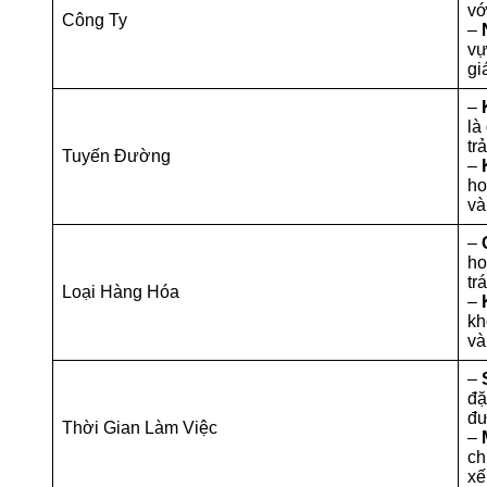
vớ
Công Ty
–
vự
gi
–
là
tr
Tuyến Đường
–
ho
và
–
ho
tr
Loại Hàng Hóa
–
kh
và
–
đặ
đư
Thời Gian Làm Việc
–
ch
xế