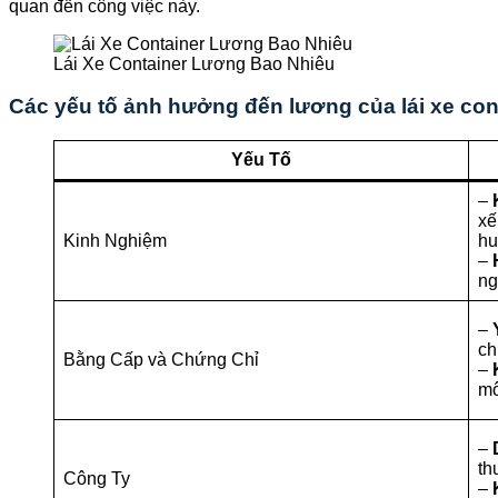
quan đến công việc này.
Lái Xe Container Lương Bao Nhiêu
Các yếu tố ảnh hưởng đến lương của lái xe con
Yếu Tố
–
xế
Kinh Nghiệm
hu
–
ng
–
ch
Bằng Cấp và Chứng Chỉ
–
mô
–
th
Công Ty
–