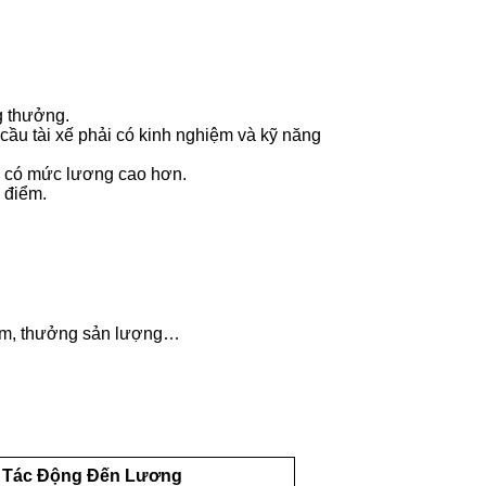
g thưởng.
ầu tài xế phải có kinh nghiệm và kỹ năng
g có mức lương cao hơn.
 điểm.
năm, thưởng sản lượng…
Tác Động Đến Lương