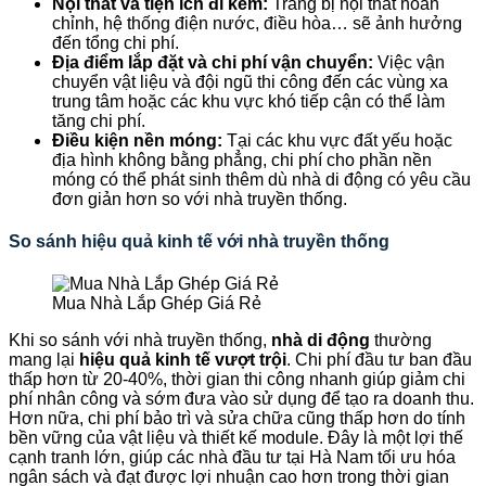
Nội thất và tiện ích đi kèm:
Trang bị nội thất hoàn
chỉnh, hệ thống điện nước, điều hòa… sẽ ảnh hưởng
đến tổng chi phí.
Địa điểm lắp đặt và chi phí vận chuyển:
Việc vận
chuyển vật liệu và đội ngũ thi công đến các vùng xa
trung tâm hoặc các khu vực khó tiếp cận có thể làm
tăng chi phí.
Điều kiện nền móng:
Tại các khu vực đất yếu hoặc
địa hình không bằng phẳng, chi phí cho phần nền
móng có thể phát sinh thêm dù nhà di động có yêu cầu
đơn giản hơn so với nhà truyền thống.
So sánh hiệu quả kinh tế với nhà truyền thống
Mua Nhà Lắp Ghép Giá Rẻ
Khi so sánh với nhà truyền thống,
nhà di động
thường
mang lại
hiệu quả kinh tế vượt trội
. Chi phí đầu tư ban đầu
thấp hơn từ 20-40%, thời gian thi công nhanh giúp giảm chi
phí nhân công và sớm đưa vào sử dụng để tạo ra doanh thu.
Hơn nữa, chi phí bảo trì và sửa chữa cũng thấp hơn do tính
bền vững của vật liệu và thiết kế module. Đây là một lợi thế
cạnh tranh lớn, giúp các nhà đầu tư tại Hà Nam tối ưu hóa
ngân sách và đạt được lợi nhuận cao hơn trong thời gian