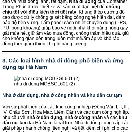
cao và mùa đông lạnh, rét đậm.
Nhà di động
của Container
Trọng Phúc được thiết kế và sản xuất đặc biệt để
chống
chịu tốt với điều kiện thời tiết này
. Khung thép cường độ
cao được xử lý chống gỉ sét bằng công nghệ hiện đại, đảm
bảo độ bền vững. Tấm panel cách nhiệt chuyên dụng (EPS,
PU, bông khoáng) giúp bảo vệ ngôi nhà khỏi nắng nóng gay
gắt mùa hè, giữ ấm vào mùa đông, chống thấm hiệu quả, giữ
cho không gian bên trong luôn mát mẻ/ấm áp và khô ráo,
đồng thời giảm thiểu chi phí năng lượng.
3. Các loại hình nhà di động phổ biến và ứng
dụng tại Hà Nam
nha di dong MOBSGL601 (2)
Nhà ở dân dụng, nhà ở công nhân và khu dân cư tạm
Với sự phát triển của các khu công nghiệp (Đồng Văn I, II, III,
IV, Châu Sơn, Hòa Mạc, Liêm Cần) và các cụm công nghiệp,
nhu cầu về
nhà ở dân dụng
,
nhà ở công nhân
và các
khu
dân cư tạm
tại Hà Nam là rất lớn. Nhà di động cung cấp các
giải pháp nhanh chóng, tiện nghi và tiết kiệm chi phí cho các