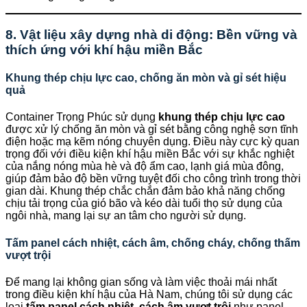
8. Vật liệu xây dựng nhà di động: Bền vững và
thích ứng với khí hậu miền Bắc
Khung thép chịu lực cao, chống ăn mòn và gỉ sét hiệu
quả
Container Trọng Phúc sử dụng
khung thép chịu lực cao
được xử lý chống ăn mòn và gỉ sét bằng công nghệ sơn tĩnh
điện hoặc mạ kẽm nóng chuyên dụng. Điều này cực kỳ quan
trọng đối với điều kiện khí hậu miền Bắc với sự khắc nghiệt
của nắng nóng mùa hè và độ ẩm cao, lạnh giá mùa đông,
giúp đảm bảo độ bền vững tuyệt đối cho công trình trong thời
gian dài. Khung thép chắc chắn đảm bảo khả năng chống
chịu tải trọng của gió bão và kéo dài tuổi thọ sử dụng của
ngôi nhà, mang lại sự an tâm cho người sử dụng.
Tấm panel cách nhiệt, cách âm, chống cháy, chống thấm
vượt trội
Để mang lại không gian sống và làm việc thoải mái nhất
trong điều kiện khí hậu của Hà Nam, chúng tôi sử dụng các
loại
tấm panel cách nhiệt, cách âm vượt trội
như panel