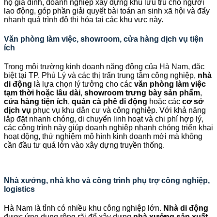
hộ gia đình, doanh nghiệp xây dựng khu lưu trú cho người
lao động, góp phần giải quyết bài toán an sinh xã hội và đẩy
nhanh quá trình đô thị hóa tại các khu vực này.
Văn phòng làm việc, showroom, cửa hàng dịch vụ tiện
ích
Trong môi trường kinh doanh năng động của Hà Nam, đặc
biệt tại TP. Phủ Lý và các thị trấn trung tâm công nghiệp,
nhà
di động
là lựa chọn lý tưởng cho các
văn phòng làm việc
tạm thời hoặc lâu dài
,
showroom trưng bày sản phẩm
,
cửa hàng tiện ích
,
quán cà phê di động
hoặc các
cơ sở
dịch vụ
phục vụ khu dân cư và công nghiệp. Với khả năng
lắp đặt nhanh chóng, di chuyển linh hoạt và chi phí hợp lý,
các công trình này giúp doanh nghiệp nhanh chóng triển khai
hoạt động, thử nghiệm mô hình kinh doanh mới mà không
cần đầu tư quá lớn vào xây dựng truyền thống.
Nhà xưởng, nhà kho và công trình phụ trợ công nghiệp,
logistics
Hà Nam là tỉnh có nhiều khu công nghiệp lớn.
Nhà di động
được ứng dụng rộng rãi để xây dựng
nhà xưởng sản xuất