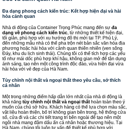
Đa dạng phong cách kiến trúc: Kết hợp hiện đại và hài
hòa cảnh quan
Nhà di động của Container Trọng Phúc mang đến sự
đa
dạng về phong cách kiến trúc
, từ những thiết kế hiện đại,
tối giản, phù hợp với xu hướng đô thị mới tại TP. Phủ Lý,
đến những mẫu nhà có thể pha trộn nét bản sắc văn hóa địa
phương hoặc hài hòa với cảnh quan thiên nhiên (ven sông
Đáy, khu du lịch sinh thái). Chúng tôi có thể tích hợp các yếu
tố như mái dốc phù hợp khí hậu, không gian mở để tận dụng
ánh sáng, tạo nên một công trình độc đáo, vừa hiện đại vừa
hài hòa với vẻ đẹp của Hà Nam.
Tùy chỉnh nội thất và ngoại thất theo yêu cầu, sở thích
cá nhân
Một trong những điểm hấp dẫn lớn nhất của nhà di động là
khả năng
tùy chỉnh nội thất và ngoại thất
hoàn toàn theo ý
muốn của chủ sở hữu. Khách hàng có thể lựa chọn màu sắc,
vật liệu hoàn thiện, bố trí không gian bên trong, hệ thống cửa
sổ, cửa đi và các chi tiết trang trí bên ngoài để tạo nên một
ngôi nhà mang đậm dấu ấn cá nhân hoặc thương hiệu. Tại
Hà Nam, chúng tôi luôn tư vấn để thiết kế phù hợp với