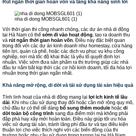
Rút ngắn thời gian hoàn vốn và tăng khả năng sinh lời
nha di dong MOBSGL601 (1)
Với thời gian thi công nhanh chóng, các dự án nhà di động
tại Hà Nam có thể
sớm đi vào hoạt động
, tạo ra doanh thu
và
rút ngắn thời gian hoàn vốn
. Điều này đặc biệt quan
trọng đối với các dự án kinh doanh như homestay, cửa hàng
tiện lợi, quán cà phê, hoặc các dịch vụ phục vụ khu công
nghiệp, nơi mà tốc độ khai thác là yếu tố quyết định lợi
nhuận. Việc sớm đưa sản phẩm ra thị trường giúp các nhà
đầu tư nắm bắt kịp thời các cơ hội kinh doanh, tối đa hóa lợi
nhuận trong thời gian ngắn nhất.
Khả năng mở rộng, di dời và tái sử dụng tài sản hiệu quả
Tính linh hoạt của nhà di động mang lại
lợi ích kinh tế lâu
dài
. Khi nhu cầu sử dụng thay đổi hoặc cần mở rộng quy mô,
chủ đầu tư có thể dễ dàng
bổ sung thêm module
hoặc
di
dời toàn bộ công trình
sang địa điểm mới mà không phải
đập phá hay xây mới hoàn toàn. Điều này giúp tối ưu hóa
việc sử dụng tài sản, tránh lãng phí đầu tư và tạo điều kiện
thuận lợi cho việc thích nghi với các biến động của thị
trường hoặc nhu cầu sử dụng trong tương lai tại Hà Nam.