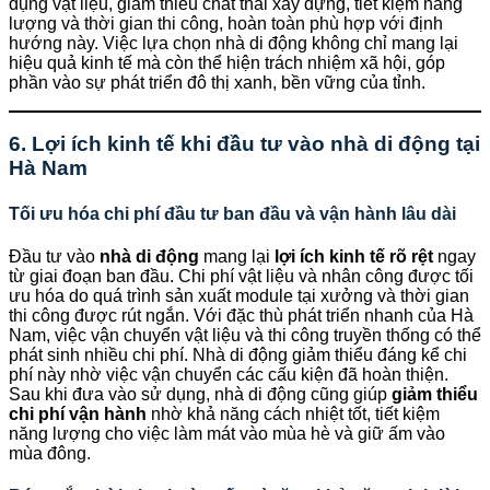
dụng vật liệu, giảm thiểu chất thải xây dựng, tiết kiệm năng
lượng và thời gian thi công, hoàn toàn phù hợp với định
hướng này. Việc lựa chọn nhà di động không chỉ mang lại
hiệu quả kinh tế mà còn thể hiện trách nhiệm xã hội, góp
phần vào sự phát triển đô thị xanh, bền vững của tỉnh.
6. Lợi ích kinh tế khi đầu tư vào nhà di động tại
Hà Nam
Tối ưu hóa chi phí đầu tư ban đầu và vận hành lâu dài
Đầu tư vào
nhà di động
mang lại
lợi ích kinh tế rõ rệt
ngay
từ giai đoạn ban đầu. Chi phí vật liệu và nhân công được tối
ưu hóa do quá trình sản xuất module tại xưởng và thời gian
thi công được rút ngắn. Với đặc thù phát triển nhanh của Hà
Nam, việc vận chuyển vật liệu và thi công truyền thống có thể
phát sinh nhiều chi phí. Nhà di động giảm thiểu đáng kể chi
phí này nhờ việc vận chuyển các cấu kiện đã hoàn thiện.
Sau khi đưa vào sử dụng, nhà di động cũng giúp
giảm thiểu
chi phí vận hành
nhờ khả năng cách nhiệt tốt, tiết kiệm
năng lượng cho việc làm mát vào mùa hè và giữ ấm vào
mùa đông.