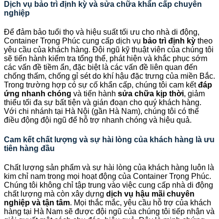
Dịch vụ bảo trì định kỳ và sửa chữa khẩn cấp chuyên
nghiệp
Để đảm bảo tuổi thọ và hiệu suất tối ưu cho nhà di động,
Container Trọng Phúc cung cấp dịch vụ
bảo trì định kỳ
theo
yêu cầu của khách hàng. Đội ngũ kỹ thuật viên của chúng tôi
sẽ tiến hành kiểm tra tổng thể, phát hiện và khắc phục sớm
các vấn đề tiềm ẩn, đặc biệt là các vấn đề liên quan đến
chống thấm, chống gỉ sét do khí hậu đặc trưng của miền Bắc.
Trong trường hợp có sự cố khẩn cấp, chúng tôi cam kết
đáp
ứng nhanh chóng
và tiến hành
sửa chữa kịp thời
, giảm
thiểu tối đa sự bất tiện và gián đoạn cho quý khách hàng.
Với chi nhánh tại Hà Nội (gần Hà Nam), chúng tôi có thể
điều động đội ngũ để hỗ trợ nhanh chóng và hiệu quả.
Cam kết chất lượng và sự hài lòng của khách hàng là ưu
tiên hàng đầu
Chất lượng sản phẩm và sự hài lòng của khách hàng luôn là
kim chỉ nam trong mọi hoạt động của Container Trọng Phúc.
Chúng tôi không chỉ tập trung vào việc cung cấp nhà di động
chất lượng mà còn xây dựng
dịch vụ hậu mãi chuyên
nghiệp và tận tâm
. Mọi thắc mắc, yêu cầu hỗ trợ của khách
hàng tại Hà Nam sẽ được đội ngũ của chúng tôi tiếp nhận và