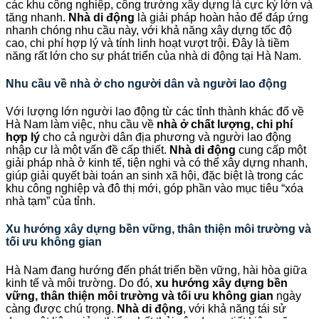
các khu công nghiệp, công trường xây dựng là cực kỳ lớn và
tăng nhanh.
Nhà di động
là giải pháp hoàn hảo để đáp ứng
nhanh chóng nhu cầu này, với khả năng xây dựng tốc độ
cao, chi phí hợp lý và tính linh hoạt vượt trội. Đây là tiềm
năng rất lớn cho sự phát triển của nhà di động tại Hà Nam.
Nhu cầu về nhà ở cho người dân và người lao động
Với lượng lớn người lao động từ các tỉnh thành khác đổ về
Hà Nam làm việc, nhu cầu về
nhà ở chất lượng, chi phí
hợp lý
cho cả người dân địa phương và người lao động
nhập cư là một vấn đề cấp thiết.
Nhà di động
cung cấp một
giải pháp nhà ở kinh tế, tiện nghi và có thể xây dựng nhanh,
giúp giải quyết bài toán an sinh xã hội, đặc biệt là trong các
khu công nghiệp và đô thị mới, góp phần vào mục tiêu “xóa
nhà tạm” của tỉnh.
Xu hướng xây dựng bền vững, thân thiện môi trường và
tối ưu không gian
Hà Nam đang hướng đến phát triển bền vững, hài hòa giữa
kinh tế và môi trường. Do đó,
xu hướng xây dựng bền
vững, thân thiện môi trường và tối ưu không gian
ngày
càng được chú trọng.
Nhà di động
, với khả năng tái sử