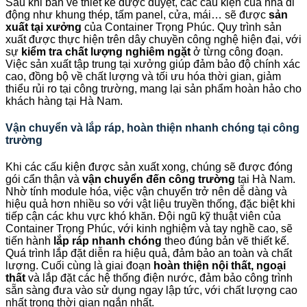
Sau khi bản vẽ thiết kế được duyệt, các cấu kiện của nhà di
động như khung thép, tấm panel, cửa, mái… sẽ được
sản
xuất tại xưởng
của Container Trọng Phúc. Quy trình sản
xuất được thực hiện trên dây chuyền công nghệ hiện đại, với
sự
kiểm tra chất lượng nghiêm ngặt
ở từng công đoạn.
Việc sản xuất tập trung tại xưởng giúp đảm bảo độ chính xác
cao, đồng bộ về chất lượng và tối ưu hóa thời gian, giảm
thiểu rủi ro tại công trường, mang lại sản phẩm hoàn hảo cho
khách hàng tại Hà Nam.
Vận chuyển và lắp ráp, hoàn thiện nhanh chóng tại công
trường
Khi các cấu kiện được sản xuất xong, chúng sẽ được đóng
gói cẩn thận và
vận chuyển đến công trường
tại Hà Nam.
Nhờ tính module hóa, việc vận chuyển trở nên dễ dàng và
hiệu quả hơn nhiều so với vật liệu truyền thống, đặc biệt khi
tiếp cận các khu vực khó khăn. Đội ngũ kỹ thuật viên của
Container Trọng Phúc, với kinh nghiệm và tay nghề cao, sẽ
tiến hành
lắp ráp nhanh chóng
theo đúng bản vẽ thiết kế.
Quá trình lắp đặt diễn ra hiệu quả, đảm bảo an toàn và chất
lượng. Cuối cùng là giai đoạn
hoàn thiện nội thất, ngoại
thất
và lắp đặt các hệ thống điện nước, đảm bảo công trình
sẵn sàng đưa vào sử dụng ngay lập tức, với chất lượng cao
nhất trong thời gian ngắn nhất.