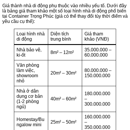
Giá thành nhà di động phụ thuộc vào nhiều yếu tố. Dưới đây
là bảng giá tham khảo một số loại hình nhà di động phổ biến
tại Container Trọng Phúc (giá có thể thay đổi tùy thời điểm và
yêu cầu cụ thể):
Loại hình nhà
Diện tích
Giá tham
di động
trung bình
khảo (VNĐ)
Nhà bảo vệ,
35.000.000 –
8m² – 12m²
ki-ốt
60.000.000
Văn phòng
làm việc,
80.000.000 –
20m² – 30m²
showroom
150.000.000
nhỏ
Nhà ở dân
180.000.000
dụng cơ bản
40m² – 60m²
–
(1-2 phòng
300.000.000
ngủ)
160.000.000
Homestay/Bu
25m² – 50m²
–
ngalow mini
350.000.000