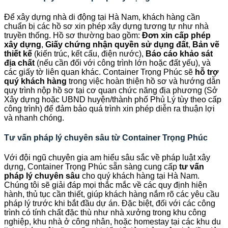
Để xây dựng nhà di động tại Hà Nam, khách hàng cần
chuẩn bị các hồ sơ xin phép xây dựng tương tự như nhà
truyền thống. Hồ sơ thường bao gồm:
Đơn xin cấp phép
xây dựng
,
Giấy chứng nhận quyền sử dụng đất
,
Bản vẽ
thiết kế
(kiến trúc, kết cấu, điện nước),
Báo cáo khảo sát
địa chất
(nếu cần đối với công trình lớn hoặc đất yếu), và
các giấy tờ liên quan khác. Container Trọng Phúc sẽ
hỗ trợ
quý khách hàng
trong việc hoàn thiện hồ sơ và hướng dẫn
quy trình nộp hồ sơ tại cơ quan chức năng địa phương (Sở
Xây dựng hoặc UBND huyện/thành phố Phủ Lý tùy theo cấp
công trình) để đảm bảo quá trình xin phép diễn ra thuận lợi
và nhanh chóng.
Tư vấn pháp lý chuyên sâu từ Container Trọng Phúc
Với đội ngũ chuyên gia am hiểu sâu sắc về pháp luật xây
dựng, Container Trọng Phúc sẵn sàng cung cấp
tư vấn
pháp lý chuyên sâu
cho quý khách hàng tại Hà Nam.
Chúng tôi sẽ giải đáp mọi thắc mắc về các quy định hiện
hành, thủ tục cần thiết, giúp khách hàng nắm rõ các yêu cầu
pháp lý trước khi bắt đầu dự án. Đặc biệt, đối với các công
trình có tính chất đặc thù như nhà xưởng trong khu công
nghiệp, khu nhà ở công nhân, hoặc homestay tại các khu du