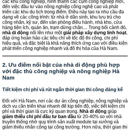
các khu công nghiệp, hình thành các cụm công nghiệp mới,
đến việc đầu tư vào nông nghiệp công nghệ cao và phát
triển các khu du lịch trọng điểm. Điều này tạo ra nhu cầu đa
dạng về các công trình: từ nhà ở dân sinh, khu lưu trú cho
công nhân, kỹ sư, đến văn phòng điều hành, nhà kho, cửa
hàng tiện ích, quán ăn, trạm dừng chân… Trong bối cảnh đó,
nhà di động
nổi lên như một
giải pháp xây dựng linh hoạt
,
đáp ứng hoàn hảo các tiêu chí về tốc độ thi công, chi phí
hiệu quả, và đặc biệt là khả năng thích ứng cao với điều kiện
phát triển công nghiệp nhanh và đô thị hóa của Hà Nam.
2. Ưu điểm nổi bật của nhà di động phù hợp
với đặc thù công nghiệp và nông nghiệp Hà
Nam
Tiết kiệm chi phí và rút ngắn thời gian thi công đáng kể
Đối với Hà Nam, nơi các dự án công nghiệp, nông nghiệp và
dịch vụ cần triển khai nhanh để kịp tiến độ, việc tiết kiệm chi
phí và thời gian là cực kỳ quan trọng.
Nhà di động
giúp
giảm thiểu chi phí đầu tư ban đầu
từ 20-40% so với nhà
truyền thống nhờ quy trình sản xuất module tại xưởng và
giảm thiểu nhân công tại công trường. Hơn nữa, thời gian thi