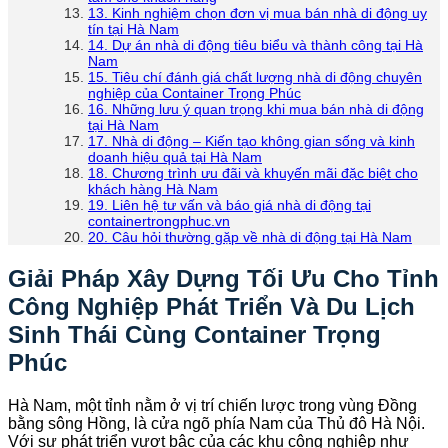
13. Kinh nghiệm chọn đơn vị mua bán nhà di động uy
tín tại Hà Nam
14. Dự án nhà di động tiêu biểu và thành công tại Hà
Nam
15. Tiêu chí đánh giá chất lượng nhà di động chuyên
nghiệp của Container Trọng Phúc
16. Những lưu ý quan trọng khi mua bán nhà di động
tại Hà Nam
17. Nhà di động – Kiến tạo không gian sống và kinh
doanh hiệu quả tại Hà Nam
18. Chương trình ưu đãi và khuyến mãi đặc biệt cho
khách hàng Hà Nam
19. Liên hệ tư vấn và báo giá nhà di động tại
containertrongphuc.vn
20. Câu hỏi thường gặp về nhà di động tại Hà Nam
Giải Pháp Xây Dựng Tối Ưu Cho Tỉnh
Công Nghiệp Phát Triển Và Du Lịch
Sinh Thái Cùng Container Trọng
Phúc
Hà Nam, một tỉnh nằm ở vị trí chiến lược trong vùng Đồng
bằng sông Hồng, là cửa ngõ phía Nam của Thủ đô Hà Nội.
Với sự phát triển vượt bậc của các khu công nghiệp như