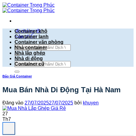
Bỏ
qua
nội
dung
về chúng tôi
Container khô
Sản phẩm
Container lạnh
Container văn phòng
Tìm
Nhà container
kiếm:
Nhà lắp ghép
Nhà di động
Tìm
Container cũ
kiếm:
Báo Giá Container
Mua Bán Nhà Di Động Tại Hà Nam
Đăng vào
27/07/2025
27/07/2025
bởi
khuyen
27
Th7