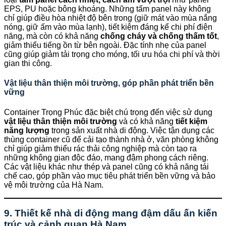
EPS, PU hoặc bông khoáng. Những tấm panel này không
chỉ giúp điều hòa nhiệt độ bên trong (giữ mát vào mùa nắng
nóng, giữ ấm vào mùa lạnh), tiết kiệm đáng kể chi phí điện
năng, mà còn có khả năng
chống cháy và chống thấm tốt
,
giảm thiểu tiếng ồn từ bên ngoài. Đặc tính nhẹ của panel
cũng giúp giảm tải trọng cho móng, tối ưu hóa chi phí và thời
gian thi công.
Vật liệu thân thiện môi trường, góp phần phát triển bền
vững
Container Trọng Phúc đặc biệt chú trọng đến việc sử dụng
vật liệu thân thiện môi trường
và có khả năng
tiết kiệm
năng lượng
trong sản xuất nhà di động. Việc tận dụng các
thùng container cũ để cải tạo thành nhà ở, văn phòng không
chỉ giúp giảm thiểu rác thải công nghiệp mà còn tạo ra
những không gian độc đáo, mang đậm phong cách riêng.
Các vật liệu khác như thép và panel cũng có khả năng tái
chế cao, góp phần vào mục tiêu phát triển bền vững và bảo
vệ môi trường của Hà Nam.
9. Thiết kế nhà di động mang đậm dấu ấn kiến
trúc và cảnh quan Hà Nam