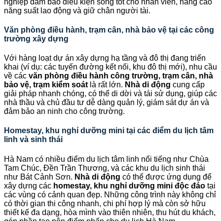
nghiệp đảm bảo điều kiện sống tốt cho nhân viên, nâng cao
năng suất lao động và giữ chân người tài.
Văn phòng điều hành, trạm cân, nhà bảo vệ tại các công
trường xây dựng
Với hàng loạt dự án xây dựng hạ tầng và đô thị đang triển
khai (ví dụ: các tuyến đường kết nối, khu đô thị mới), nhu cầu
về các
văn phòng điều hành công trường, trạm cân, nhà
bảo vệ, trạm kiểm soát
là rất lớn.
Nhà di động
cung cấp
giải pháp nhanh chóng, có thể di dời và tái sử dụng, giúp các
nhà thầu và chủ đầu tư dễ dàng quản lý, giám sát dự án và
đảm bảo an ninh cho công trường.
Homestay, khu nghỉ dưỡng mini tại các điểm du lịch tâm
linh và sinh thái
Hà Nam có nhiều điểm du lịch tâm linh nổi tiếng như Chùa
Tam Chúc, Đền Trần Thương, và các khu du lịch sinh thái
như Bát Cảnh Sơn.
Nhà di động
có thể được ứng dụng để
xây dựng các
homestay, khu nghỉ dưỡng mini độc đáo
tại
các vùng có cảnh quan đẹp. Những công trình này không chỉ
có thời gian thi công nhanh, chi phí hợp lý mà còn sở hữu
thiết kế đa dạng, hòa mình vào thiên nhiên, thu hút du khách,