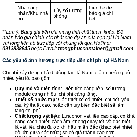
Nhà công
Liên hệ để
Tùy số lượng
nhân/Khu nhà
báo giá chi
phòng
trọ
tiết
**
Lưu ý: Bảng giá trên chỉ mang tính chất tham khảo. Để
nhận báo giá chính xác nhất cho dự án của bạn tại Hà Nam,
vui lòng liên hệ trực tiếp với chúng tôi qua Hotline:
0913888845
hoặc Email:
trongphuccontainer@gmail.com
.
Các yếu tố ảnh hưởng trực tiếp đến chi phí tại Hà Nam
Chi phí xây dựng nhà di động tại Hà Nam bị ảnh hưởng bởi
nhiều yếu tố, bao gồm:
Quy mô và diện tích:
Diện tích càng lớn, số lượng
module càng nhiều, chi phí càng tăng.
Thiết kế phức tạp:
Các thiết kế có nhiều chi tiết, yêu
cầu kỹ thuật cao, hoặc cần tùy biến đặc biệt sẽ làm
tăng chi phí.
Chất lượng vật liệu:
Lựa chọn vật liệu cao cấp, có khả
năng cách nhiệt, cách âm, chống cháy tốt, và đặc biệt
là vật liệu chịu được khí hậu miền Bắc (khác biệt nhiệt
độ lớn giữa các mùa) sẽ có giá thành cao hơn.