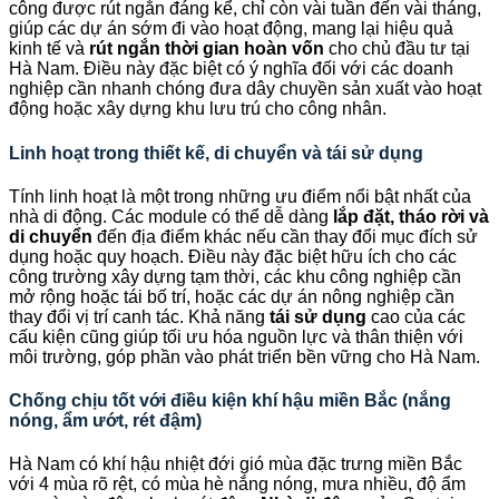
công được rút ngắn đáng kể, chỉ còn vài tuần đến vài tháng,
giúp các dự án sớm đi vào hoạt động, mang lại hiệu quả
kinh tế và
rút ngắn thời gian hoàn vốn
cho chủ đầu tư tại
Hà Nam. Điều này đặc biệt có ý nghĩa đối với các doanh
nghiệp cần nhanh chóng đưa dây chuyền sản xuất vào hoạt
động hoặc xây dựng khu lưu trú cho công nhân.
Linh hoạt trong thiết kế, di chuyển và tái sử dụng
Tính linh hoạt là một trong những ưu điểm nổi bật nhất của
nhà di động. Các module có thể dễ dàng
lắp đặt, tháo rời và
di chuyển
đến địa điểm khác nếu cần thay đổi mục đích sử
dụng hoặc quy hoạch. Điều này đặc biệt hữu ích cho các
công trường xây dựng tạm thời, các khu công nghiệp cần
mở rộng hoặc tái bố trí, hoặc các dự án nông nghiệp cần
thay đổi vị trí canh tác. Khả năng
tái sử dụng
cao của các
cấu kiện cũng giúp tối ưu hóa nguồn lực và thân thiện với
môi trường, góp phần vào phát triển bền vững cho Hà Nam.
Chống chịu tốt với điều kiện khí hậu miền Bắc (nắng
nóng, ẩm ướt, rét đậm)
Hà Nam có khí hậu nhiệt đới gió mùa đặc trưng miền Bắc
với 4 mùa rõ rệt, có mùa hè nắng nóng, mưa nhiều, độ ẩm