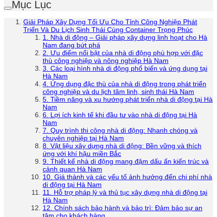
Mục Lục
Giải Pháp Xây Dựng Tối Ưu Cho Tỉnh Công Nghiệp Phát
Triển Và Du Lịch Sinh Thái Cùng Container Trọng Phúc
1. Nhà di động – Giải pháp xây dựng linh hoạt cho Hà
Nam đang bứt phá
2. Ưu điểm nổi bật của nhà di động phù hợp với đặc
thù công nghiệp và nông nghiệp Hà Nam
3. Các loại hình nhà di động phổ biến và ứng dụng tại
Hà Nam
4. Ứng dụng đặc thù của nhà di động trong phát triển
công nghiệp và du lịch tâm linh, sinh thái Hà Nam
5. Tiềm năng và xu hướng phát triển nhà di động tại Hà
Nam
6. Lợi ích kinh tế khi đầu tư vào nhà di động tại Hà
Nam
7. Quy trình thi công nhà di động: Nhanh chóng và
chuyên nghiệp tại Hà Nam
8. Vật liệu xây dựng nhà di động: Bền vững và thích
ứng với khí hậu miền Bắc
9. Thiết kế nhà di động mang đậm dấu ấn kiến trúc và
cảnh quan Hà Nam
10. Giá thành và các yếu tố ảnh hưởng đến chi phí nhà
di động tại Hà Nam
11. Hỗ trợ pháp lý và thủ tục xây dựng nhà di động tại
Hà Nam
12. Chính sách bảo hành và bảo trì: Đảm bảo sự an
tâm cho khách hàng