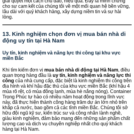
giải quyết một cách chu đáo, hiệu quả. Đây là minh chứng
cho sự cam kết của chúng tôi về một mối quan hệ bền vững,
lâu dài với quý khách hàng, xây dựng niềm tin và sự hài
lòng.
13. Kinh nghiệm chọn đơn vị mua bán nhà di
động uy tín tại Hà Nam
Uy tín, kinh nghiệm và năng lực thi công tại khu vực
miền Bắc
Khi tìm kiếm đơn vị
mua bán nhà di động tại Hà Nam
, điều
quan trọng hàng đầu là
uy tín, kinh nghiệm và năng lực thi
công
của nhà cung cấp, đặc biệt là kinh nghiệm thi công trên
địa hình và khí hậu đặc thù của khu vực miền Bắc (khí hậu 4
mùa rõ rệt, có mùa đông lạnh, mùa hè nắng nóng). Container
Trọng Phúc tự hào có nhiều năm hoạt động trong lĩnh vực
này, đã thực hiện thành công hàng trăm dự án lớn nhỏ trên
khắp cả nước, bao gồm cả các tỉnh miền Bắc. Chúng tôi sở
hữu đội ngũ kỹ sư, kiến trúc sư và công nhân lành nghề,
giàu kinh nghiệm, đảm bảo mang đến những sản phẩm chất
lượng cao và dịch vụ chuyên nghiệp nhất cho quý khách
hàng tại Hà Nam.