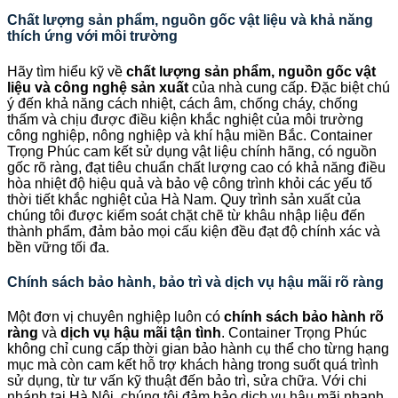
Chất lượng sản phẩm, nguồn gốc vật liệu và khả năng
thích ứng với môi trường
Hãy tìm hiểu kỹ về
chất lượng sản phẩm, nguồn gốc vật
liệu và công nghệ sản xuất
của nhà cung cấp. Đặc biệt chú
ý đến khả năng cách nhiệt, cách âm, chống cháy, chống
thấm và chịu được điều kiện khắc nghiệt của môi trường
công nghiệp, nông nghiệp và khí hậu miền Bắc. Container
Trọng Phúc cam kết sử dụng vật liệu chính hãng, có nguồn
gốc rõ ràng, đạt tiêu chuẩn chất lượng cao có khả năng điều
hòa nhiệt độ hiệu quả và bảo vệ công trình khỏi các yếu tố
thời tiết khắc nghiệt của Hà Nam. Quy trình sản xuất của
chúng tôi được kiểm soát chặt chẽ từ khâu nhập liệu đến
thành phẩm, đảm bảo mọi cấu kiện đều đạt độ chính xác và
bền vững tối đa.
Chính sách bảo hành, bảo trì và dịch vụ hậu mãi rõ ràng
Một đơn vị chuyên nghiệp luôn có
chính sách bảo hành rõ
ràng
và
dịch vụ hậu mãi tận tình
. Container Trọng Phúc
không chỉ cung cấp thời gian bảo hành cụ thể cho từng hạng
mục mà còn cam kết hỗ trợ khách hàng trong suốt quá trình
sử dụng, từ tư vấn kỹ thuật đến bảo trì, sửa chữa. Với chi
nhánh tại Hà Nội, chúng tôi đảm bảo dịch vụ hậu mãi nhanh