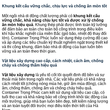
Khung kết cấu vững chắc, chịu lực và chống ăn mòn tốt
Một ngôi nhà di động chất lượng phải có
khung kết cấu
vững chắc, khả năng chịu lực tốt và được xử lý chống
ăn mòn hiệu quả
. Khung thép phải được tính toán kỹ lưỡng
để đảm bảo an toàn cho toàn bộ công trình trong điều kiện
khí hậu khắc nghiệt của miền Bắc (gió bão, nhiệt độ thay đổi
lớn). Container Trọng Phúc luôn sử dụng thép cường độ cao
và áp dụng các tiêu chuẩn kỹ thuật nghiêm ngặt trong thiết kế
và thi công khung, đảm bảo nhà di động của bạn luôn bền
vững và an toàn theo thời gian.
Vật liệu xây dựng cao cấp, cách nhiệt, cách âm, chống
cháy và chống thấm hiệu quả
Vật liệu xây dựng
là yếu tố cốt lõi quyết định độ bền và sự
thoải mái bên trong ngôi nhà. Các vật liệu phải có khả năng
cách nhiệt tốt (chống nóng mùa hè, giữ ấm mùa đông), cách
âm, chống thấm, chống ẩm và chống cháy hiệu quả.
Container Trọng Phúc cam kết sử dụng vật liệu cao cấp, có
tuổi thọ cao và khả năng bảo vệ công trình khỏi tác động của
môi trường, giúp nhà bạn luôn bền đẹp, tiết kiệm năng lượng
và an toàn tuyệt đối trước mọi điều kiện thời tiết của Hà