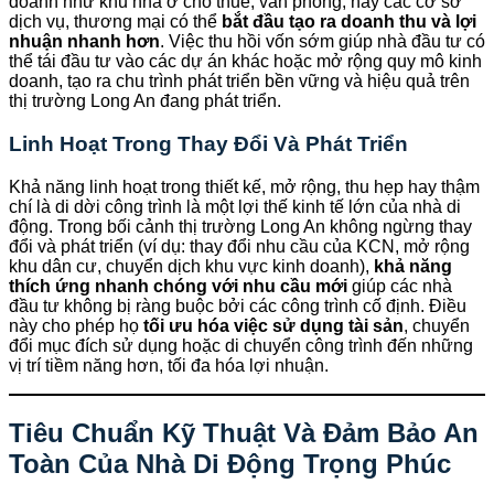
doanh như khu nhà ở cho thuê, văn phòng, hay các cơ sở
dịch vụ, thương mại có thể
bắt đầu tạo ra doanh thu và lợi
nhuận nhanh hơn
. Việc thu hồi vốn sớm giúp nhà đầu tư có
thể tái đầu tư vào các dự án khác hoặc mở rộng quy mô kinh
doanh, tạo ra chu trình phát triển bền vững và hiệu quả trên
thị trường Long An đang phát triển.
Linh Hoạt Trong Thay Đổi Và Phát Triển
Khả năng linh hoạt trong thiết kế, mở rộng, thu hẹp hay thậm
chí là di dời công trình là một lợi thế kinh tế lớn của nhà di
động. Trong bối cảnh thị trường Long An không ngừng thay
đổi và phát triển (ví dụ: thay đổi nhu cầu của KCN, mở rộng
khu dân cư, chuyển dịch khu vực kinh doanh),
khả năng
thích ứng nhanh chóng với nhu cầu mới
giúp các nhà
đầu tư không bị ràng buộc bởi các công trình cố định. Điều
này cho phép họ
tối ưu hóa việc sử dụng tài sản
, chuyển
đổi mục đích sử dụng hoặc di chuyển công trình đến những
vị trí tiềm năng hơn, tối đa hóa lợi nhuận.
Tiêu Chuẩn Kỹ Thuật Và Đảm Bảo An
Toàn Của Nhà Di Động Trọng Phúc