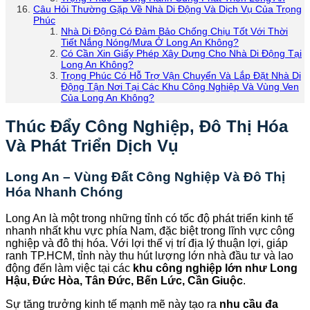
Câu Hỏi Thường Gặp Về Nhà Di Động Và Dịch Vụ Của Trọng
Phúc
Nhà Di Động Có Đảm Bảo Chống Chịu Tốt Với Thời
Tiết Nắng Nóng/Mưa Ở Long An Không?
Có Cần Xin Giấy Phép Xây Dựng Cho Nhà Di Động Tại
Long An Không?
Trọng Phúc Có Hỗ Trợ Vận Chuyển Và Lắp Đặt Nhà Di
Động Tận Nơi Tại Các Khu Công Nghiệp Và Vùng Ven
Của Long An Không?
Thúc Đẩy Công Nghiệp, Đô Thị Hóa
Và Phát Triển Dịch Vụ
Long An – Vùng Đất Công Nghiệp Và Đô Thị
Hóa Nhanh Chóng
Long An là một trong những tỉnh có tốc độ phát triển kinh tế
nhanh nhất khu vực phía Nam, đặc biệt trong lĩnh vực công
nghiệp và đô thị hóa. Với lợi thế vị trí địa lý thuận lợi, giáp
ranh TP.HCM, tỉnh này thu hút lượng lớn nhà đầu tư và lao
động đến làm việc tại các
khu công nghiệp lớn như Long
Hậu, Đức Hòa, Tân Đức, Bến Lức, Cần Giuộc
.
Sự tăng trưởng kinh tế mạnh mẽ này tạo ra
nhu cầu đa