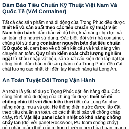
Đảm Bảo Tiêu Chuẩn Kỹ Thuật Việt Nam Và
Quốc Tế (Với Container)
Tất cả các sản phẩm nhà di động của Trọng Phúc đều được
thiết kế và sản xuất theo các tiêu chuẩn kỹ thuật Việt
Nam hiện hành
, đảm bảo về độ bền, khả năng chịu lực và
an toàn cho người sử dụng. Đặc biệt, đối với nhà container,
chúng tôi sử dụng
container nguyên bản đạt tiêu chuẩn
ISO quốc tế
, đảm bảo về độ bền kết cấu và khả năng vận
chuyển an toàn.
Quy trình kiểm soát chất lượng nghiêm
ngặt
từ khâu nhập vật liệu, sản xuất cấu kiện đến lắp đặt tại
công trình, đảm bảo mỗi sản phẩm của Trọng Phúc đều đạt
chất lượng cao nhất khi đến tay khách hàng tại Long An.
An Toàn Tuyệt Đối Trong Vận Hành
An toàn là yếu tố được Trọng Phúc đặt lên hàng đầu. Các
công trình nhà di động của chúng tôi được
thiết kế để
chống chịu tốt với điều kiện thời tiết
của Long An như
nắng nóng, mưa và gió. Hệ thống điện nước được lắp đặt
theo tiêu chuẩn an toàn, có các thiết bị bảo vệ chống chập
cháy, rò rỉ.
Vật liệu panel cách nhiệt có khả năng chống
cháy lan
(đối với panel Rockwool, PU foam chống cháy)
góp phần giảm thiểu rủi ro trong trường hợp hỏa hoạn, mang