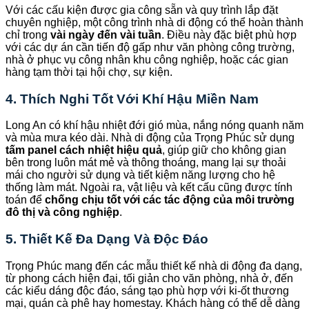
Với các cấu kiện được gia công sẵn và quy trình lắp đặt
chuyên nghiệp, một công trình nhà di động có thể hoàn thành
chỉ trong
vài ngày đến vài tuần
. Điều này đặc biệt phù hợp
với các dự án cần tiến độ gấp như văn phòng công trường,
nhà ở phục vụ công nhân khu công nghiệp, hoặc các gian
hàng tạm thời tại hội chợ, sự kiện.
4. Thích Nghi Tốt Với Khí Hậu Miền Nam
Long An có khí hậu nhiệt đới gió mùa, nắng nóng quanh năm
và mùa mưa kéo dài. Nhà di động của Trọng Phúc sử dụng
tấm panel cách nhiệt hiệu quả
, giúp giữ cho không gian
bên trong luôn mát mẻ và thông thoáng, mang lại sự thoải
mái cho người sử dụng và tiết kiệm năng lượng cho hệ
thống làm mát. Ngoài ra, vật liệu và kết cấu cũng được tính
toán để
chống chịu tốt với các tác động của môi trường
đô thị và công nghiệp
.
5. Thiết Kế Đa Dạng Và Độc Đáo
Trọng Phúc mang đến các mẫu thiết kế nhà di động đa dạng,
từ phong cách hiện đại, tối giản cho văn phòng, nhà ở, đến
các kiểu dáng độc đáo, sáng tạo phù hợp với ki-ốt thương
mại, quán cà phê hay homestay. Khách hàng có thể dễ dàng