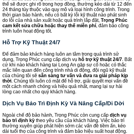
thể sẽ được ghi rõ trong hợp đồng, thường kéo dài từ 12 đến
24 tháng tùy thuộc vào quy mô và loại hình công trình. Trong
thời gian bảo hành, nếu có bất kỳ lỗi kỹ thuật nào phát sinh
do lỗi của nhà sản xuất hoặc quá trình lắp đặt,
Trọng Phúc
cam kết sửa chữa hoặc thay thế miễn phí
, đảm bảo công
trình luôn hoạt động tốt.
Hỗ Trợ Kỹ Thuật 24/7
Để đảm bảo khách hàng luôn an tâm trong quá trình sử
dụng, Trọng Phúc cung cấp dịch vụ
hỗ trợ kỹ thuật 24/7
. Bất
cứ khi nào khách hàng tại Long An gặp sự cố hoặc có thắc
mắc liên quan đến công trình nhà di động, đội ngũ kỹ thuật
của chúng tôi sẽ
sẵn sàng tư vấn và đưa ra giải pháp kịp
thời
. Chúng tôi luôn có mặt để hỗ trợ, giải quyết mọi vấn đề
một cách nhanh chóng và hiệu quả nhất, mang lại sự hài
lòng cao nhất cho quý khách hàng.
Dịch Vụ Bảo Trì Định Kỳ Và Nâng Cấp/Di Dời
Ngoài chế độ bảo hành, Trọng Phúc còn cung cấp
dịch vụ
bảo trì định kỳ
theo yêu cầu của khách hàng. Việc bảo trì
thường xuyên giúp phát hiện sớm các vấn đề tiềm ẩn, kéo
dài tuổi thọ của công trình và đảm bảo hiệu suất hoạt động.