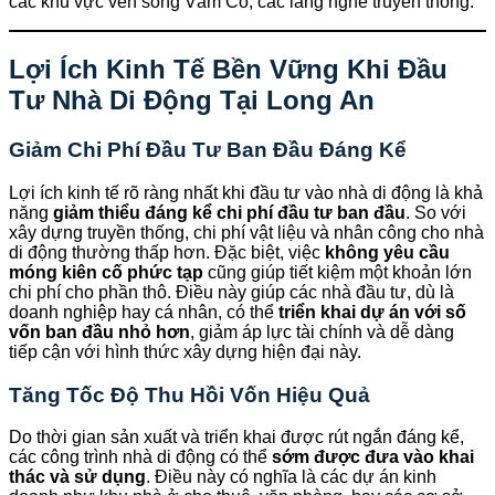
các khu vực ven sông Vàm Cỏ, các làng nghề truyền thống.
Lợi Ích Kinh Tế Bền Vững Khi Đầu
Tư Nhà Di Động Tại Long An
Giảm Chi Phí Đầu Tư Ban Đầu Đáng Kể
Lợi ích kinh tế rõ ràng nhất khi đầu tư vào nhà di động là khả
năng
giảm thiểu đáng kể chi phí đầu tư ban đầu
. So với
xây dựng truyền thống, chi phí vật liệu và nhân công cho nhà
di động thường thấp hơn. Đặc biệt, việc
không yêu cầu
móng kiên cố phức tạp
cũng giúp tiết kiệm một khoản lớn
chi phí cho phần thô. Điều này giúp các nhà đầu tư, dù là
doanh nghiệp hay cá nhân, có thể
triển khai dự án với số
vốn ban đầu nhỏ hơn
, giảm áp lực tài chính và dễ dàng
tiếp cận với hình thức xây dựng hiện đại này.
Tăng Tốc Độ Thu Hồi Vốn Hiệu Quả
Do thời gian sản xuất và triển khai được rút ngắn đáng kể,
các công trình nhà di động có thể
sớm được đưa vào khai
thác và sử dụng
. Điều này có nghĩa là các dự án kinh