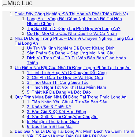
Mục Lục
Thúc Đẩy Công Nghiệp, Đô Thị Hóa Và Phát Triển Dịch Vụ
Long An – Vùng Đất Công Nghiệp Và Đô Thị Hóa
Nhanh Chóng
Tại Sao Nhà Di Động Lại Phù Hợp Với Long An?
Cơ Hội Mới Cho Các Nhà Đầu Tư Và Cá Nhân
Nhà Di Động Trọng Phúc – Đơn Vị Chuyên Nghiệp Hàng Đầu
Tại Long An
Uy Tín Và Kinh Nghiệm Đã Được Khẳng Định
Sản Phẩm Đa Dạng – Đáp Ứng Mọi Nhu Cầu
Dịch Vụ Trọn Gói – Từ Tư Vấn Đến Bàn Giao Hoàn
Thiện
Ưu Điểm Nổi Bật Của Nhà Di Động Trọng Phúc Tại Long An
1. Tính Linh Hoạt Và Di Chuyển Dễ Dàng
2. Chi Phí Đầu Tư Hợp Lý Và Hiệu Quả
3. Thời Gian Thi Công Siêu Tốc
4. Thích Nghi Tốt Với Khí Hậu Miền Nam
5. Thiết Kế Đa Dạng Và Độc Đáo
Quy Trình Mua Bán Nhà Di Động Tại Trọng Phúc Long An
1. Tiếp Nhận Yêu Cầu & Tư Vấn Ban Đầu
2. Khảo Sát & Thiết Kế
3. Báo Giá & Ký Kết Hợp Đồng
4. Sản Xuất & Thi Công/Vận Chuyển
5. Nghiệm Thu & Bàn Giao
6. Bảo Hành & Hậu Mãi
Báo Giá Nhà Di Động Tại Long An: Minh Bạch Và Cạnh Tranh
Yếu Tố Ảnh Hưởng Đến Giá Nhà Di Động