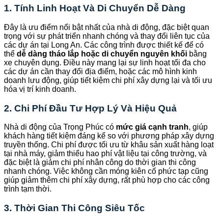
1. Tính Linh Hoạt Và Di Chuyển Dễ Dàng
Đây là ưu điểm nổi bật nhất của nhà di động, đặc biệt quan
trọng với sự phát triển nhanh chóng và thay đổi liên tục của
các dự án tại Long An. Các công trình được thiết kế để có
thể
dễ dàng tháo lắp hoặc di chuyển nguyên khối
bằng
xe chuyên dụng. Điều này mang lại sự linh hoạt tối đa cho
các dự án cần thay đổi địa điểm, hoặc các mô hình kinh
doanh lưu động, giúp tiết kiệm chi phí xây dựng lại và tối ưu
hóa vị trí kinh doanh.
2. Chi Phí Đầu Tư Hợp Lý Và Hiệu Quả
Nhà di động của Trọng Phúc có
mức giá cạnh tranh
, giúp
khách hàng tiết kiệm đáng kể so với phương pháp xây dựng
truyền thống. Chi phí được tối ưu từ khâu sản xuất hàng loạt
tại nhà máy, giảm thiểu hao phí vật liệu tại công trường, và
đặc biệt là giảm chi phí nhân công do thời gian thi công
nhanh chóng. Việc không cần móng kiên cố phức tạp cũng
giúp giảm thêm chi phí xây dựng, rất phù hợp cho các công
trình tạm thời.
3. Thời Gian Thi Công Siêu Tốc