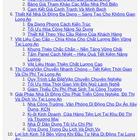
Bảng Giá Tham Khảo Các Mẫu Nhà Phổ Biến
Cam Kết Giá Cạnh Tranh Và Minh Bạch
Thiết Kế Nhà Di Động Đa Dạng – Sáng Tạo Cho Không Gian
Long An
Đa Dạng Phong Cách Kiến Trúc
Tối Ưu Hóa Công Năng Sử Dụng
Thiết Kế Theo Yêu Cầu Riêng Của Khách Hàng
Vật Liệu Cao Cấp – Chìa Khóa Cho Chất Lượng Bền Vững
Tại Long An
Khung Thép Chắc Chắn – Nền Tảng Vững Chãi
Tấm Panel Cách Nhiệt – Hiệu Quả Tiết Kiệm Năng
Lượng
Vật Liệu Hoàn Thiện Chất Lượng Cao
Thi Công/Vận Chuyển Nhanh Chóng – Tiết Kiệm Thời Gian
Và Chi Phí Tại Long An
Quy Trình Lắp Đặt/Vận Chuyển Chuyên Nghiệp
Tối Ưu Hóa Thời Gian Với Đội Ngũ Lành Nghề
Giảm Thiểu Chi Phí Phát Sinh Tại Công Trường
Giải Pháp Nhà Di Động Cho Phát Triển Công Nghiệp, Đô Thị
Và Dịch Vụ Tại Long An
Nhà Công Trường, Văn Phòng Di Động Cho Dự Án Xây
Dựng, KCN
Ki-ốt Kinh Doanh, Cửa Hàng Tiện Lợi Tại Khu Đô Thị
Và Thương Mại
Nhà Ở Dân Dụng Tối Ưu Chi Phí
Ứng Dụng Trong Du Lịch Và Dịch Vụ
Lợi Ích Kinh Tế Bền Vững Khi Đầu Tư Nhà Di Động Tại Long
An