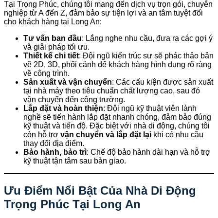
Tại Trọng Phúc, chúng tôi mang đến dịch vụ trọn gói, chuyên
nghiệp từ A đến Z, đảm bảo sự tiện lợi và an tâm tuyệt đối
cho khách hàng tại Long An:
Tư vấn ban đầu
: Lắng nghe nhu cầu, đưa ra các gợi ý
và giải pháp tối ưu.
Thiết kế chi tiết
: Đội ngũ kiến trúc sư sẽ phác thảo bản
vẽ 2D, 3D, phối cảnh để khách hàng hình dung rõ ràng
về công trình.
Sản xuất và vận chuyển
: Các cấu kiện được sản xuất
tại nhà máy theo tiêu chuẩn chất lượng cao, sau đó
vận chuyển đến công trường.
Lắp đặt và hoàn thiện
: Đội ngũ kỹ thuật viên lành
nghề sẽ tiến hành lắp đặt nhanh chóng, đảm bảo đúng
kỹ thuật và tiến độ. Đặc biệt với nhà di động, chúng tôi
còn hỗ trợ
vận chuyển và lắp đặt lại
khi có nhu cầu
thay đổi địa điểm.
Bảo hành, bảo trì
: Chế độ bảo hành dài hạn và hỗ trợ
kỹ thuật tận tâm sau bàn giao.
Ưu Điểm Nổi Bật Của Nhà Di Động
Trọng Phúc Tại Long An