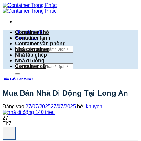
Bỏ
qua
nội
dung
về chúng tôi
Container khô
Sản phẩm
Container lạnh
Container văn phòng
Tìm
Nhà container
kiếm:
Nhà lắp ghép
Nhà di động
Tìm
Container cũ
kiếm:
Báo Giá Container
Mua Bán Nhà Di Động Tại Long An
Đăng vào
27/07/2025
27/07/2025
bởi
khuyen
27
Th7