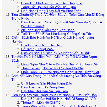
Giảm Chi Phí Đầu Tư Ban Đầu Đáng Kể
Tăng Tốc Độ Thu Hồi Vốn Hiệu Quả
Linh Hoạt Trong Thay Đổi Và Phát Triển
Tiêu Chuẩn Kỹ Thuật Và Đảm Bảo An Toàn Của Nhà Di Động
Trọng Phúc
Đảm Bảo Tiêu Chuẩn Kỹ Thuật Việt Nam Và Quốc Tế
(Với Container)
An Toàn Tuyệt Đối Trong Vận Hành
Tuổi Thọ Bền Bỉ Và Khả Năng Chống Chịu Tốt
Chính Sách Bảo Hành Và Hỗ Trợ Khách Hàng Chuyên
Nghiệp
Chế Độ Bảo Hành Dài Hạn
Hỗ Trợ Kỹ Thuật 24/7
Dịch Vụ Bảo Trì Định Kỳ Và Nâng Cấp/Di Dời
Tư Vấn Thiết Kế Miễn Phí – Giải Pháp Tối Ưu Cho Ngân
Sách
Lắng Nghe Nhu Cầu – Đưa Ra Giải Pháp Toàn Diện
Thiết Kế Sáng Tạo – Tối Ưu Hóa Chi Phí
Phối Cảnh 3D – Trải Nghiệm Công Trình Tương Lai
Cam Kết Của Trọng Phúc Về Chất Lượng Và Tiến Độ Công
Trình
Chất Lượng Sản Phẩm Hàng Đầu
Đảm Bảo Tiến Độ Đúng Hẹn
Hậu Mãi Chu Đáo Và Tận Tâm
Liên Hệ Ngay Với Trọng Phúc Để Nhận Ưu Đãi Hấp Dẫn
Đừng Bỏ Lỡ Cơ Hội Sở Hữu Nhà Di Động Ưu Việt
Thông Tin Liên Hệ Chi Tiết
Trọng Phúc – Đồng Hành Cùng Phát Triển Long An