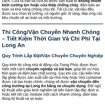
cách. Cửa ra vào và cửa sổ được sản xuất từ
khung nhôm
kính cường lực hoặc cửa thép chống cháy
, đảm bảo an
toàn và khả năng chống chịu tốt. Tất cả các vật liệu đều
được lựa chọn kỹ lưỡng, có nguồn gốc rõ ràng, đáp ứng các
tiêu chuẩn về an toàn và môi trường.
Thi Công/Vận Chuyển Nhanh Chóng
– Tiết Kiệm Thời Gian Và Chi Phí Tại
Long An
Quy Trình Lắp Đặt/Vận Chuyển Chuyên Nghiệp
Quy trình thi công nhà di động của Trọng Phúc được thực
hiện một cách
chuyên nghiệp và bài bản
, giúp tối ưu hóa
thời gian và đảm bảo chất lượng. Sau khi các cấu kiện nhà
lắp ghép được sản xuất sẵn tại nhà máy hoặc nhà container
được cải tạo hoàn chỉnh, chúng sẽ được
vận chuyển đến
công trường tại Long An bằng xe chuyên dụng
. Đội ngũ
kỹ thuật viên giàu kinh nghiệm sẽ tiến hành lắp đặt, định vị
hoặc kết nối các module một cách nhanh chóng, đảm bảo
đúng kỹ thuật và an toàn.