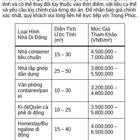
tính và có thể thay đổi tùy thuộc vào thời điểm, vật liệu cụ thể
và yêu cầu tùy chỉnh của từng dự án. Để nhận báo giá chính
xác nhất, quý khách vui lòng liên hệ trực tiếp với Trọng Phúc.
Diện Tích
Mức Giá
Loại Hình
Ước Tính
Tham Khảo
Nhà Di Động
(m²)
(VNĐ/m²)
Nhà container
4.500.000 –
15 – 30
tiêu chuẩn
7.000.000
Nhà lắp ghép
3.800.000 –
25 – 50
dân dụng
5.500.000
Văn phòng
3.200.000 –
container/pan
10 – 30
4.800.000
el
Ki-ốt/Quán cà
3.500.000 –
10 – 25
phê di động
5.800.000
Homestay/Bu
4.000.000 –
ngalow di
15 – 40
6.500.000
động