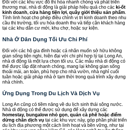
Đối với các khu vực đô thị hóa nhanh chóng và phát triển
thương mại, nhà di động là giải pháp hiệu quả cho các
ki-ốt
kinh doanh, cửa hàng tiện lợi, quầy giới thiệu sản phẩm
.
Tính linh hoạt cho phép điều chỉnh vị trí kinh doanh theo nhu
cầu thị trường, tối ưu hóa doanh thu và tiếp cận khách hàng
tại các khu dân cư mới, khu chợ, hoặc sự kiện.
Nhà Ở Dân Dụng Tối Ưu Chi Phí
Đối với các hộ gia đình hoặc cá nhân muốn sở hữu không
gian sống tiện nghi, hiện đại với chi phí hợp lý tại Long An,
nhà di động là một lựa chọn tối ưu. Các mẫu nhà di động có
thể được lắp đặt nhanh chóng, mang lại không gian sống
thoải mái, an toàn, phù hợp cho nhà vườn, nhà nghỉ cuối
tuần hoặc giải pháp nhà ở tạm thời trong quá trình xây dựng
nhà chính.
Ứng Dụng Trong Du Lịch Và Dịch Vụ
Long An cũng có tiềm năng về du lịch sinh thái sông nước.
Nhà di động có thể được sử dụng để xây dựng các
homestay, bungalow nhỏ gọn, quán cà phê hoặc điểm
dừng chân dịch vụ
tại các khu vực này, góp phần phát triển
du lịch địa phương một cách linh hoạt và bền vững, như tại