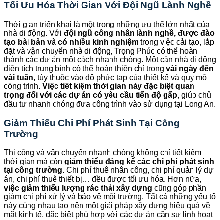
Tối Ưu Hóa Thời Gian Với Đội Ngũ Lành Nghề
Thời gian triển khai là một trong những ưu thế lớn nhất của
nhà di động. Với
đội ngũ công nhân lành nghề, được đào
tạo bài bản và có nhiều kinh nghiệm
trong việc cải tạo, lắp
đặt và vận chuyển nhà di động, Trọng Phúc có thể hoàn
thành các dự án một cách nhanh chóng. Một căn nhà di động
diện tích trung bình có thể hoàn thiện chỉ trong
vài ngày đến
vài tuần
, tùy thuộc vào độ phức tạp của thiết kế và quy mô
công trình.
Việc tiết kiệm thời gian này đặc biệt quan
trọng đối với các dự án có yêu cầu tiến độ gấp
, giúp chủ
đầu tư nhanh chóng đưa công trình vào sử dụng tại Long An.
Giảm Thiểu Chi Phí Phát Sinh Tại Công
Trường
Thi công và vận chuyển nhanh chóng không chỉ tiết kiệm
thời gian mà còn
giảm thiểu đáng kể các chi phí phát sinh
tại công trường
. Chi phí thuê nhân công, chi phí quản lý dự
án, chi phí thuê thiết bị… đều được tối ưu hóa. Hơn nữa,
việc giảm thiểu lượng rác thải xây dựng
cũng góp phần
giảm chi phí xử lý và bảo vệ môi trường. Tất cả những yếu tố
này cùng nhau tạo nên một giải pháp xây dựng hiệu quả về
mặt kinh tế, đặc biệt phù hợp với các dự án cần sự linh hoạt