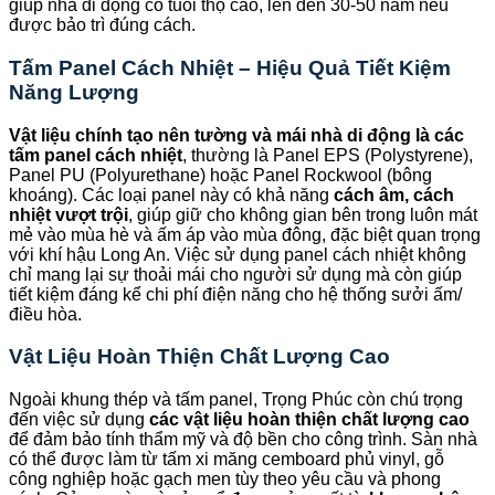
giúp nhà di động có tuổi thọ cao, lên đến 30-50 năm nếu
được bảo trì đúng cách.
Tấm Panel Cách Nhiệt – Hiệu Quả Tiết Kiệm
Năng Lượng
Vật liệu chính tạo nên tường và mái nhà di động là các
tấm panel cách nhiệt
, thường là Panel EPS (Polystyrene),
Panel PU (Polyurethane) hoặc Panel Rockwool (bông
khoáng). Các loại panel này có khả năng
cách âm, cách
nhiệt vượt trội
, giúp giữ cho không gian bên trong luôn mát
mẻ vào mùa hè và ấm áp vào mùa đông, đặc biệt quan trọng
với khí hậu Long An. Việc sử dụng panel cách nhiệt không
chỉ mang lại sự thoải mái cho người sử dụng mà còn giúp
tiết kiệm đáng kể chi phí điện năng cho hệ thống sưởi ấm/
điều hòa.
Vật Liệu Hoàn Thiện Chất Lượng Cao
Ngoài khung thép và tấm panel, Trọng Phúc còn chú trọng
đến việc sử dụng
các vật liệu hoàn thiện chất lượng cao
để đảm bảo tính thẩm mỹ và độ bền cho công trình. Sàn nhà
có thể được làm từ tấm xi măng cemboard phủ vinyl, gỗ
công nghiệp hoặc gạch men tùy theo yêu cầu và phong