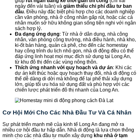
giúp
rút ngắn đáng kể thời gian thi công
(chỉ vài
ngày đến vài tuần) và
giảm thiểu chi phí đầu tư ban
đầu
. Điều này đặc biệt phù hợp cho các doanh nghiệp
cần văn phòng, nhà ở công nhân gấp rút, hoặc các cá
nhân muốn sở hữu không gian sống tiện nghi với ngân
sách hợp lý.
Đa dạng ứng dụng
: Từ nhà ở dân dụng, nhà công
nhân, văn phòng công trường, nhà điều hành, nhà kho,
ki-ốt bán hàng, quán cà phê, cho đến các homestay
hay công trình du lịch nhỏ gọn, nhà di động đều có thể
đáp ứng linh hoạt mọi mục đích sử dụng tại Long An,
từ khu đô thị đến các vùng nông thôn.
Thích ứng nhanh với quy hoạch và dự án
: Khi các
dự án kết thúc hoặc quy hoạch thay đổi, nhà di động có
thể dễ dàng di dời mà không để lại phế thải xây dựng
lớn, giúp tối ưu hóa sử dụng đất và phù hợp với các
chiến lược phát triển đô thị nhanh của Long An.
Cơ Hội Mới Cho Các Nhà Đầu Tư Và Cá Nhân
Sự phát triển mạnh mẽ của kinh tế Long An đang mở ra
nhiều cơ hội đầu tư hấp dẫn. Nhà di động là lựa chọn thông
minh cho các nhà đầu tư muốn xây dựng
khu nhà ở tạm