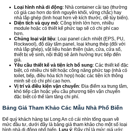
Loại hình nhà di động
: Nhà container cải tạo (thường
có giá cao hơn do tính nguyên khối, vững chắc) hay
nhà lắp ghép (linh hoạt hơn về kích thước, dễ tùy biến).
Diện tích và quy mô
: Công trình lớn hơn, nhiều
module hoặc có thiết kế phức tạp sẽ có chi phí cao
hơn.
Chủng loại vật liệu
: Loại panel cách nhiệt (EPS, PU,
Rockwool), độ dày tấm panel, loại khung thép (đối với
nhà lắp ghép), vật liệu hoàn thiện (sàn, cửa, cửa sổ,
thiết bị vệ sinh, nội thất) sẽ ảnh hưởng trực tiếp đến
giá.
Yêu cầu thiết kế và tiện ích bổ sung
: Các thiết kế đặc
biệt, có nhiều chi tiết hoặc công năng phức tạp (nhà có
toilet, bếp, điều hòa tích hợp) hoặc các tiện ích thông
minh sẽ có chi phí cao hơn.
Vị trí và điều kiện vận chuyển
: Địa điểm xa trung tâm,
khó tiếp cận hoặc yêu cầu phương tiện vận chuyển
đặc biệt có thể làm tăng chi phí.
Bảng Giá Tham Khảo Các Mẫu Nhà Phổ Biến
Để quý khách hàng tại Long An có cái nhìn tổng quan về
mức đầu tư, dưới đây là bảng giá tham khảo cho một số loại
hình nhà di động phổ biến.
Lưu ý
: Đây chỉ là mức giá ước