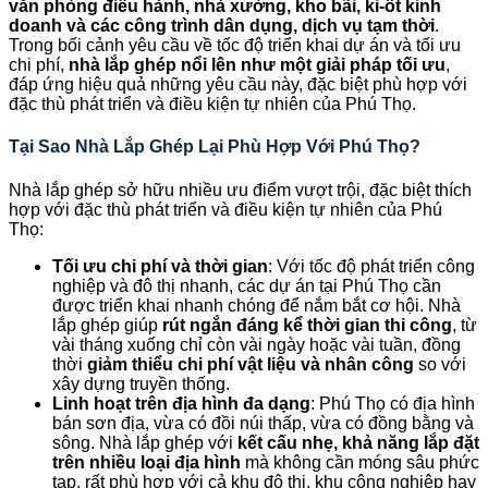
văn phòng điều hành, nhà xưởng, kho bãi, ki-ốt kinh
doanh và các công trình dân dụng, dịch vụ tạm thời
.
Trong bối cảnh yêu cầu về tốc độ triển khai dự án và tối ưu
chi phí,
nhà lắp ghép nổi lên như một giải pháp tối ưu
,
đáp ứng hiệu quả những yêu cầu này, đặc biệt phù hợp với
đặc thù phát triển và điều kiện tự nhiên của Phú Thọ.
Tại Sao Nhà Lắp Ghép Lại Phù Hợp Với Phú Thọ?
Nhà lắp ghép sở hữu nhiều ưu điểm vượt trội, đặc biệt thích
hợp với đặc thù phát triển và điều kiện tự nhiên của Phú
Thọ:
Tối ưu chi phí và thời gian
: Với tốc độ phát triển công
nghiệp và đô thị nhanh, các dự án tại Phú Thọ cần
được triển khai nhanh chóng để nắm bắt cơ hội. Nhà
lắp ghép giúp
rút ngắn đáng kể thời gian thi công
, từ
vài tháng xuống chỉ còn vài ngày hoặc vài tuần, đồng
thời
giảm thiểu chi phí vật liệu và nhân công
so với
xây dựng truyền thống.
Linh hoạt trên địa hình đa dạng
: Phú Thọ có địa hình
bán sơn địa, vừa có đồi núi thấp, vừa có đồng bằng và
sông. Nhà lắp ghép với
kết cấu nhẹ, khả năng lắp đặt
trên nhiều loại địa hình
mà không cần móng sâu phức
tạp, rất phù hợp với cả khu đô thị, khu công nghiệp hay