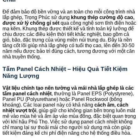
Để đảm bảo độ bền vững và an toàn cho mỗi công trình nhà
lắp ghép, Trọng Phúc sử dụng
khung thép cường độ cao,
được xử lý chống gỉ sét
qua công nghệ sơn tĩnh điện hoặc
mạ kẽm. Khung thép được thiết kế và tính toán kỹ lưỡng để
chịu được các điều kiện thời tiết khắc nghiệt, bao gồm cả
gió, bão, đặc trưng của vùng miền núi trung du. Đây là nền
tảng cốt lõi giúp nhà lắp ghép có tuổi thọ cao, lên đến 30-50
năm nếu được bảo trì đúng cách, tương đương với một căn
nhà truyền thống.
Tấm Panel Cách Nhiệt – Hiệu Quả Tiết Kiệm
Năng Lượng
Vật liệu chính tạo nên tường và mái nhà lắp ghép là các
tấm panel cách nhiệt
, thường là Panel EPS (Polystyrene),
Panel PU (Polyurethane) hoặc Panel Rockwool (bông
khoáng). Các loại panel này có khả năng
cách âm, cách
nhiệt vượt trội
, giúp giữ cho không gian bên trong luôn mát
mẻ vào mùa hè và ấm áp vào mùa đông, đặc biệt quan trọng
với khí hậu Phú Thọ. Việc sử dụng panel cách nhiệt không
chỉ mang lại sự thoải mái cho người sử dụng mà còn giúp
tiết kiệm đáng kể chi phí điện năng cho hệ thống điều hòa.