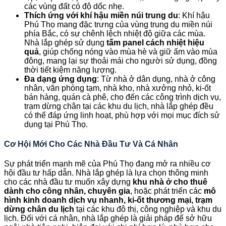
các vùng đất có độ dốc nhẹ.
Thích ứng với khí hậu miền núi trung du
: Khí hậu
Phú Thọ mang đặc trưng của vùng trung du miền núi
phía Bắc, có sự chênh lệch nhiệt độ giữa các mùa.
Nhà lắp ghép sử dụng
tấm panel cách nhiệt hiệu
quả
, giúp chống nóng vào mùa hè và giữ ấm vào mùa
đông, mang lại sự thoải mái cho người sử dụng, đồng
thời tiết kiệm năng lượng.
Đa dạng ứng dụng
: Từ nhà ở dân dụng, nhà ở công
nhân, văn phòng tạm, nhà kho, nhà xưởng nhỏ, ki-ốt
bán hàng, quán cà phê, cho đến các công trình dịch vụ,
trạm dừng chân tại các khu du lịch, nhà lắp ghép đều
có thể đáp ứng linh hoạt, phù hợp với mọi mục đích sử
dụng tại Phú Thọ.
Cơ Hội Mới Cho Các Nhà Đầu Tư Và Cá Nhân
Sự phát triển mạnh mẽ của Phú Thọ đang mở ra nhiều cơ
hội đầu tư hấp dẫn. Nhà lắp ghép là lựa chọn thông minh
cho các nhà đầu tư muốn xây dựng
khu nhà ở cho thuê
dành cho công nhân, chuyên gia
, hoặc phát triển các
mô
hình kinh doanh dịch vụ nhanh, ki-ốt thương mại, trạm
dừng chân du lịch
tại các khu đô thị, công nghiệp và khu du
lịch. Đối với cá nhân, nhà lắp ghép là giải pháp để sở hữu