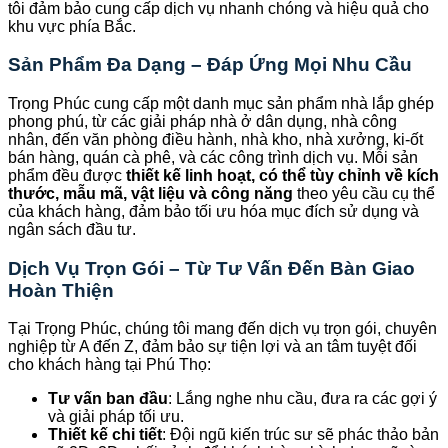
tôi đảm bảo cung cấp dịch vụ nhanh chóng và hiệu quả cho
khu vực phía Bắc.
Sản Phẩm Đa Dạng – Đáp Ứng Mọi Nhu Cầu
Trọng Phúc cung cấp một danh mục sản phẩm nhà lắp ghép
phong phú, từ các giải pháp nhà ở dân dụng, nhà công
nhân, đến văn phòng điều hành, nhà kho, nhà xưởng, ki-ốt
bán hàng, quán cà phê, và các công trình dịch vụ. Mỗi sản
phẩm đều được
thiết kế linh hoạt, có thể tùy chỉnh về kích
thước, mẫu mã, vật liệu và công năng
theo yêu cầu cụ thể
của khách hàng, đảm bảo tối ưu hóa mục đích sử dụng và
ngân sách đầu tư.
Dịch Vụ Trọn Gói – Từ Tư Vấn Đến Bàn Giao
Hoàn Thiện
Tại Trọng Phúc, chúng tôi mang đến dịch vụ trọn gói, chuyên
nghiệp từ A đến Z, đảm bảo sự tiện lợi và an tâm tuyệt đối
cho khách hàng tại Phú Thọ:
Tư vấn ban đầu
: Lắng nghe nhu cầu, đưa ra các gợi ý
và giải pháp tối ưu.
Thiết kế chi tiết
: Đội ngũ kiến trúc sư sẽ phác thảo bản