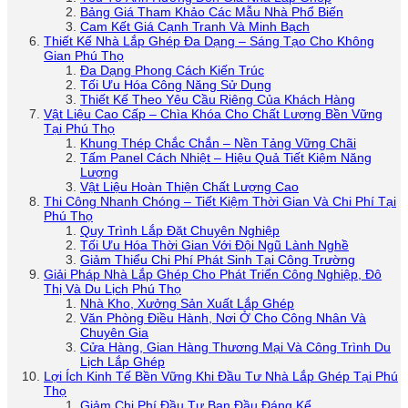
Bảng Giá Tham Khảo Các Mẫu Nhà Phổ Biến
Cam Kết Giá Cạnh Tranh Và Minh Bạch
Thiết Kế Nhà Lắp Ghép Đa Dạng – Sáng Tạo Cho Không
Gian Phú Thọ
Đa Dạng Phong Cách Kiến Trúc
Tối Ưu Hóa Công Năng Sử Dụng
Thiết Kế Theo Yêu Cầu Riêng Của Khách Hàng
Vật Liệu Cao Cấp – Chìa Khóa Cho Chất Lượng Bền Vững
Tại Phú Thọ
Khung Thép Chắc Chắn – Nền Tảng Vững Chãi
Tấm Panel Cách Nhiệt – Hiệu Quả Tiết Kiệm Năng
Lượng
Vật Liệu Hoàn Thiện Chất Lượng Cao
Thi Công Nhanh Chóng – Tiết Kiệm Thời Gian Và Chi Phí Tại
Phú Thọ
Quy Trình Lắp Đặt Chuyên Nghiệp
Tối Ưu Hóa Thời Gian Với Đội Ngũ Lành Nghề
Giảm Thiểu Chi Phí Phát Sinh Tại Công Trường
Giải Pháp Nhà Lắp Ghép Cho Phát Triển Công Nghiệp, Đô
Thị Và Du Lịch Phú Thọ
Nhà Kho, Xưởng Sản Xuất Lắp Ghép
Văn Phòng Điều Hành, Nơi Ở Cho Công Nhân Và
Chuyên Gia
Cửa Hàng, Gian Hàng Thương Mại Và Công Trình Du
Lịch Lắp Ghép
Lợi Ích Kinh Tế Bền Vững Khi Đầu Tư Nhà Lắp Ghép Tại Phú
Thọ
Giảm Chi Phí Đầu Tư Ban Đầu Đáng Kể