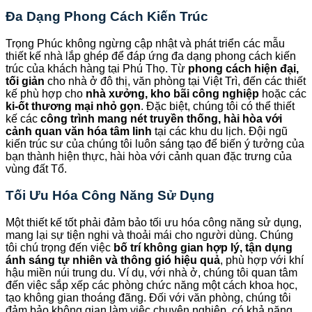
Đa Dạng Phong Cách Kiến Trúc
Trọng Phúc không ngừng cập nhật và phát triển các mẫu
thiết kế nhà lắp ghép để đáp ứng đa dạng phong cách kiến
trúc của khách hàng tại Phú Thọ. Từ
phong cách hiện đại,
tối giản
cho nhà ở đô thị, văn phòng tại Việt Trì, đến các thiết
kế phù hợp cho
nhà xưởng, kho bãi công nghiệp
hoặc các
ki-ốt thương mại nhỏ gọn
. Đặc biệt, chúng tôi có thể thiết
kế các
công trình mang nét truyền thống, hài hòa với
cảnh quan văn hóa tâm linh
tại các khu du lịch. Đội ngũ
kiến trúc sư của chúng tôi luôn sáng tạo để biến ý tưởng của
bạn thành hiện thực, hài hòa với cảnh quan đặc trưng của
vùng đất Tổ.
Tối Ưu Hóa Công Năng Sử Dụng
Một thiết kế tốt phải đảm bảo tối ưu hóa công năng sử dụng,
mang lại sự tiện nghi và thoải mái cho người dùng. Chúng
tôi chú trọng đến việc
bố trí không gian hợp lý, tận dụng
ánh sáng tự nhiên và thông gió hiệu quả
, phù hợp với khí
hậu miền núi trung du. Ví dụ, với nhà ở, chúng tôi quan tâm
đến việc sắp xếp các phòng chức năng một cách khoa học,
tạo không gian thoáng đãng. Đối với văn phòng, chúng tôi
đảm bảo không gian làm việc chuyên nghiệp, có khả năng