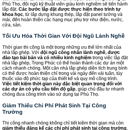
Phú Thọ, đội ngũ kỹ thuật viên giàu kinh nghiệm sẽ tiến hành
lắp đặt.
Các bước lắp đặt được thực hiện theo trình tự
khoa học
, từ lắp dựng khung thép, lắp đặt panel tường và
mái, đến hoàn thiện các hạng mục phụ trợ như điện, nước,
cửa, sàn.
Tối Ưu Hóa Thời Gian Với Đội Ngũ Lành Nghề
Thời gian thi công là một trong những ưu thế lớn nhất của
nhà lắp ghép. Với
đội ngũ công nhân lành nghề, được
đào tạo bài bản và có nhiều kinh nghiệm
trong việc lắp đặt
nhà lắp ghép, Trọng Phúc có thể hoàn thành các dự án một
cách nhanh chóng. Một căn nhà lắp ghép diện tích trung bình
có thể được hoàn thiện chỉ trong vài ngày đến vài tuần, tùy
thuộc vào độ phức tạp của thiết kế và quy mô công trình.
Việc tiết kiệm thời gian này đặc biệt quan trọng đối với
các dự án có yêu cầu tiến độ gấp
, giúp chủ đầu tư nhanh
chóng đưa công trình vào sử dụng tại Phú Thọ.
Giảm Thiểu Chi Phí Phát Sinh Tại Công
Trường
Thi công nhanh chóng không chỉ tiết kiệm thời gian mà còn
giảm thiểu đáng kể các chi phí phát sinh tại công trường
.