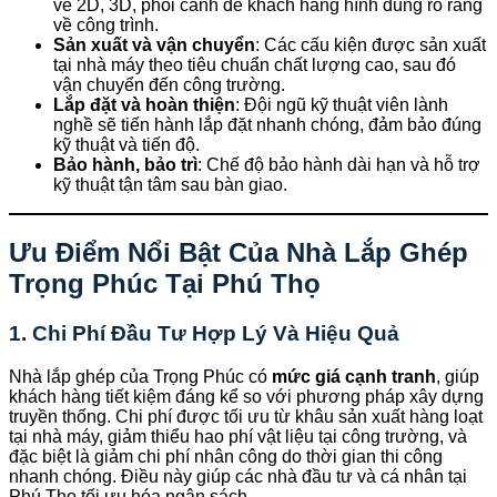
vẽ 2D, 3D, phối cảnh để khách hàng hình dung rõ ràng
về công trình.
Sản xuất và vận chuyển
: Các cấu kiện được sản xuất
tại nhà máy theo tiêu chuẩn chất lượng cao, sau đó
vận chuyển đến công trường.
Lắp đặt và hoàn thiện
: Đội ngũ kỹ thuật viên lành
nghề sẽ tiến hành lắp đặt nhanh chóng, đảm bảo đúng
kỹ thuật và tiến độ.
Bảo hành, bảo trì
: Chế độ bảo hành dài hạn và hỗ trợ
kỹ thuật tận tâm sau bàn giao.
Ưu Điểm Nổi Bật Của Nhà Lắp Ghép
Trọng Phúc Tại Phú Thọ
1. Chi Phí Đầu Tư Hợp Lý Và Hiệu Quả
Nhà lắp ghép của Trọng Phúc có
mức giá cạnh tranh
, giúp
khách hàng tiết kiệm đáng kể so với phương pháp xây dựng
truyền thống. Chi phí được tối ưu từ khâu sản xuất hàng loạt
tại nhà máy, giảm thiểu hao phí vật liệu tại công trường, và
đặc biệt là giảm chi phí nhân công do thời gian thi công
nhanh chóng. Điều này giúp các nhà đầu tư và cá nhân tại
Phú Thọ tối ưu hóa ngân sách.