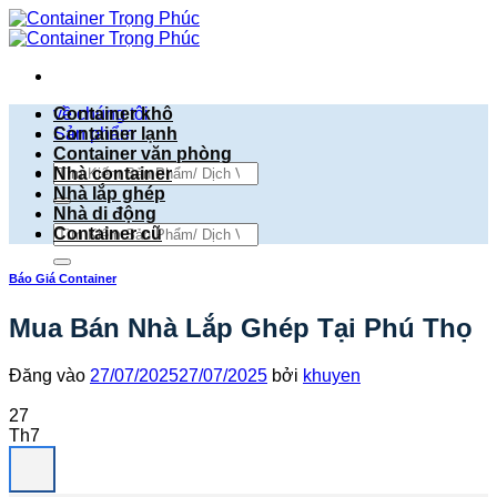
Bỏ
qua
nội
dung
về chúng tôi
Container khô
Sản phẩm
Container lạnh
Container văn phòng
Tìm
Nhà container
kiếm:
Nhà lắp ghép
Nhà di động
Tìm
Container cũ
kiếm:
Báo Giá Container
Mua Bán Nhà Lắp Ghép Tại Phú Thọ
Đăng vào
27/07/2025
27/07/2025
bởi
khuyen
27
Th7