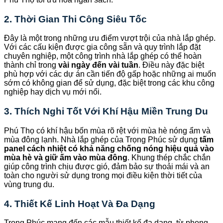
2. Thời Gian Thi Công Siêu Tốc
Đây là một trong những ưu điểm vượt trội của nhà lắp ghép.
Với các cấu kiện được gia công sẵn và quy trình lắp đặt
chuyên nghiệp, một công trình nhà lắp ghép có thể hoàn
thành chỉ trong
vài ngày đến vài tuần
. Điều này đặc biệt
phù hợp với các dự án cần tiến độ gấp hoặc những ai muốn
sớm có không gian để sử dụng, đặc biệt trong các khu công
nghiệp hay dịch vụ mới nổi.
3. Thích Nghi Tốt Với Khí Hậu Miền Trung Du
Phú Thọ có khí hậu bốn mùa rõ rệt với mùa hè nóng ẩm và
mùa đông lạnh. Nhà lắp ghép của Trọng Phúc sử dụng
tấm
panel cách nhiệt có khả năng chống nóng hiệu quả vào
mùa hè và giữ ấm vào mùa đông
. Khung thép chắc chắn
giúp công trình chịu được gió, đảm bảo sự thoải mái và an
toàn cho người sử dụng trong mọi điều kiện thời tiết của
vùng trung du.
4. Thiết Kế Linh Hoạt Và Đa Dạng
Trọng Phúc mang đến các mẫu thiết kế đa dạng, từ phong