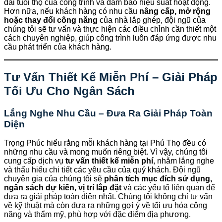
dài tuổi thọ của công trình và đảm bảo hiệu suất hoạt động.
Hơn nữa, nếu khách hàng có nhu cầu
nâng cấp, mở rộng
hoặc thay đổi công năng
của nhà lắp ghép, đội ngũ của
chúng tôi sẽ tư vấn và thực hiện các điều chỉnh cần thiết một
cách chuyên nghiệp, giúp công trình luôn đáp ứng được nhu
cầu phát triển của khách hàng.
Tư Vấn Thiết Kế Miễn Phí – Giải Pháp
Tối Ưu Cho Ngân Sách
Lắng Nghe Nhu Cầu – Đưa Ra Giải Pháp Toàn
Diện
Trọng Phúc hiểu rằng mỗi khách hàng tại Phú Thọ đều có
những nhu cầu và mong muốn riêng biệt. Vì vậy, chúng tôi
cung cấp dịch vụ
tư vấn thiết kế miễn phí
, nhằm lắng nghe
và thấu hiểu chi tiết các yêu cầu của quý khách. Đội ngũ
chuyên gia của chúng tôi sẽ
phân tích mục đích sử dụng,
ngân sách dự kiến, vị trí lắp đặt
và các yếu tố liên quan để
đưa ra giải pháp toàn diện nhất. Chúng tôi không chỉ tư vấn
về kỹ thuật mà còn đưa ra những gợi ý về tối ưu hóa công
năng và thẩm mỹ, phù hợp với đặc điểm địa phương.