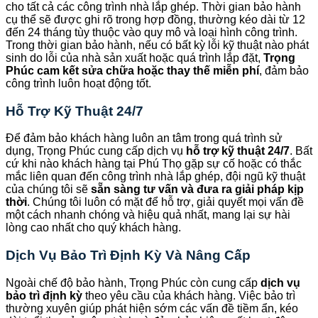
cho tất cả các công trình nhà lắp ghép. Thời gian bảo hành
cụ thể sẽ được ghi rõ trong hợp đồng, thường kéo dài từ 12
đến 24 tháng tùy thuộc vào quy mô và loại hình công trình.
Trong thời gian bảo hành, nếu có bất kỳ lỗi kỹ thuật nào phát
sinh do lỗi của nhà sản xuất hoặc quá trình lắp đặt,
Trọng
Phúc cam kết sửa chữa hoặc thay thế miễn phí
, đảm bảo
công trình luôn hoạt động tốt.
Hỗ Trợ Kỹ Thuật 24/7
Để đảm bảo khách hàng luôn an tâm trong quá trình sử
dụng, Trọng Phúc cung cấp dịch vụ
hỗ trợ kỹ thuật 24/7
. Bất
cứ khi nào khách hàng tại Phú Thọ gặp sự cố hoặc có thắc
mắc liên quan đến công trình nhà lắp ghép, đội ngũ kỹ thuật
của chúng tôi sẽ
sẵn sàng tư vấn và đưa ra giải pháp kịp
thời
. Chúng tôi luôn có mặt để hỗ trợ, giải quyết mọi vấn đề
một cách nhanh chóng và hiệu quả nhất, mang lại sự hài
lòng cao nhất cho quý khách hàng.
Dịch Vụ Bảo Trì Định Kỳ Và Nâng Cấp
Ngoài chế độ bảo hành, Trọng Phúc còn cung cấp
dịch vụ
bảo trì định kỳ
theo yêu cầu của khách hàng. Việc bảo trì
thường xuyên giúp phát hiện sớm các vấn đề tiềm ẩn, kéo