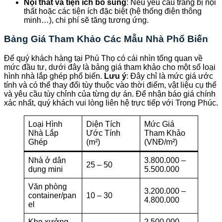
Nội thất và tiện ích bổ sung
: Nếu yêu cầu trang bị nội
thất hoặc các tiện ích đặc biệt (hệ thống điện thông
minh…), chi phí sẽ tăng tương ứng.
Bảng Giá Tham Khảo Các Mẫu Nhà Phổ Biến
Để quý khách hàng tại Phú Thọ có cái nhìn tổng quan về
mức đầu tư, dưới đây là bảng giá tham khảo cho một số loại
hình nhà lắp ghép phổ biến.
Lưu ý
: Đây chỉ là mức giá ước
tính và có thể thay đổi tùy thuộc vào thời điểm, vật liệu cụ thể
và yêu cầu tùy chỉnh của từng dự án. Để nhận báo giá chính
xác nhất, quý khách vui lòng liên hệ trực tiếp với Trọng Phúc.
Loại Hình
Diện Tích
Mức Giá
Nhà Lắp
Ước Tính
Tham Khảo
Ghép
(m²)
(VNĐ/m²)
Nhà ở dân
3.800.000 –
25 – 50
dụng mini
5.500.000
Văn phòng
3.200.000 –
container/pan
10 – 30
4.800.000
el
Kho xưởng
2.500.000 –