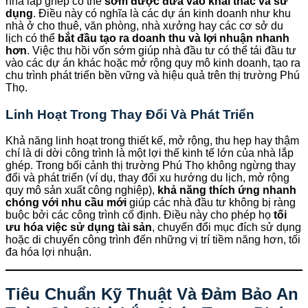
nhà lắp ghép có thể
sớm được đưa vào khai thác và sử
dụng
. Điều này có nghĩa là các dự án kinh doanh như khu
nhà ở cho thuê, văn phòng, nhà xưởng hay các cơ sở du
lịch có thể
bắt đầu tạo ra doanh thu và lợi nhuận nhanh
hơn
. Việc thu hồi vốn sớm giúp nhà đầu tư có thể tái đầu tư
vào các dự án khác hoặc mở rộng quy mô kinh doanh, tạo ra
chu trình phát triển bền vững và hiệu quả trên thị trường Phú
Thọ.
Linh Hoạt Trong Thay Đổi Và Phát Triển
Khả năng linh hoạt trong thiết kế, mở rộng, thu hẹp hay thậm
chí là di dời công trình là một lợi thế kinh tế lớn của nhà lắp
ghép. Trong bối cảnh thị trường Phú Thọ không ngừng thay
đổi và phát triển (ví dụ, thay đổi xu hướng du lịch, mở rộng
quy mô sản xuất công nghiệp),
khả năng thích ứng nhanh
chóng với nhu cầu mới
giúp các nhà đầu tư không bị ràng
buộc bởi các công trình cố định. Điều này cho phép họ
tối
ưu hóa việc sử dụng tài sản
, chuyển đổi mục đích sử dụng
hoặc di chuyển công trình đến những vị trí tiềm năng hơn, tối
đa hóa lợi nhuận.
Tiêu Chuẩn Kỹ Thuật Và Đảm Bảo An