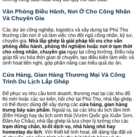
Văn Phòng Điều Hành, Nơi Ở Cho Công Nhân
Và Chuyên Gia
Các dự án công nghiệp, logistics và xây dựng tại Phú Thọ
thường cần nơi ở và làm việc cho đội ngũ công nhân, kỹ sư,
chuyên gia.
Nhà lắp ghép là giải pháp tối ưu cho văn
phòng điều hành, phòng thí nghiệm hoặc nơi ở tạm thời
cho công nhân, chuyên gia
ngay tại công trường. Điều này
giúp tối ưu hóa thời gian di chuyển, tạo điều kiện làm việc và
sinh hoạt tiện nghi, góp phần nâng cao hiệu quả dự án.
Cửa Hàng, Gian Hàng Thương Mại Và Công
Trình Du Lịch Lắp Ghép
Để phục vụ nhu cầu kinh doanh, thương mại tại các khu đô
thị mới hoặc các sự kiện, hội chợ tại Phú Thọ, nhà lắp ghép
có thể được dùng để xây dựng các
cửa hàng, gian hàng
trưng bày sản phẩm
. Ngoài ra, tại các khu du lịch tâm linh
(Đền Hùng) hay du lịch sinh thái (Vườn Quốc gia Xuân Sơn,
Đầm Ao Châu), nhà lắp ghép là lựa chọn lý tưởng cho các
trạm dừng chân, ki-ốt dịch vụ, nhà hàng nhỏ hay
homestay du lịch
. Với thiết kế linh hoạt, dễ dàng lắp đặt và