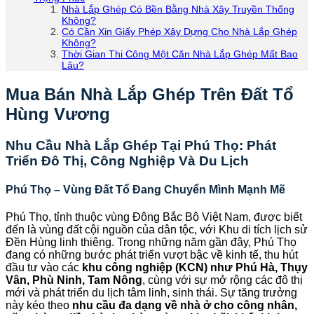
Nhà Lắp Ghép Có Bền Bằng Nhà Xây Truyền Thống
Không?
Có Cần Xin Giấy Phép Xây Dựng Cho Nhà Lắp Ghép
Không?
Thời Gian Thi Công Một Căn Nhà Lắp Ghép Mất Bao
Lâu?
Mua Bán Nhà Lắp Ghép Trên Đất Tổ
Hùng Vương
Nhu Cầu Nhà Lắp Ghép Tại Phú Thọ: Phát
Triển Đô Thị, Công Nghiệp Và Du Lịch
Phú Thọ – Vùng Đất Tổ Đang Chuyển Mình Mạnh Mẽ
Phú Thọ, tỉnh thuộc vùng Đông Bắc Bộ Việt Nam, được biết
đến là vùng đất cội nguồn của dân tộc, với Khu di tích lịch sử
Đền Hùng linh thiêng. Trong những năm gần đây, Phú Thọ
đang có những bước phát triển vượt bậc về kinh tế, thu hút
đầu tư vào các
khu công nghiệp (KCN) như Phú Hà, Thụy
Vân, Phù Ninh, Tam Nông
, cùng với sự mở rộng các đô thị
mới và phát triển du lịch tâm linh, sinh thái. Sự tăng trưởng
này kéo theo
nhu cầu đa dạng về nhà ở cho công nhân,