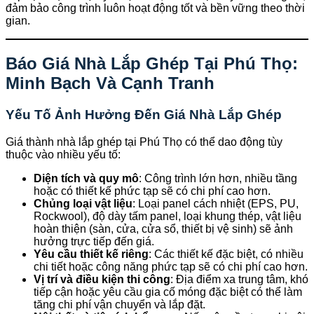
đảm bảo công trình luôn hoạt động tốt và bền vững theo thời
gian.
Báo Giá Nhà Lắp Ghép Tại Phú Thọ:
Minh Bạch Và Cạnh Tranh
Yếu Tố Ảnh Hưởng Đến Giá Nhà Lắp Ghép
Giá thành nhà lắp ghép tại Phú Thọ có thể dao động tùy
thuộc vào nhiều yếu tố:
Diện tích và quy mô
: Công trình lớn hơn, nhiều tầng
hoặc có thiết kế phức tạp sẽ có chi phí cao hơn.
Chủng loại vật liệu
: Loại panel cách nhiệt (EPS, PU,
Rockwool), độ dày tấm panel, loại khung thép, vật liệu
hoàn thiện (sàn, cửa, cửa sổ, thiết bị vệ sinh) sẽ ảnh
hưởng trực tiếp đến giá.
Yêu cầu thiết kế riêng
: Các thiết kế đặc biệt, có nhiều
chi tiết hoặc công năng phức tạp sẽ có chi phí cao hơn.
Vị trí và điều kiện thi công
: Địa điểm xa trung tâm, khó
tiếp cận hoặc yêu cầu gia cố móng đặc biệt có thể làm
tăng chi phí vận chuyển và lắp đặt.