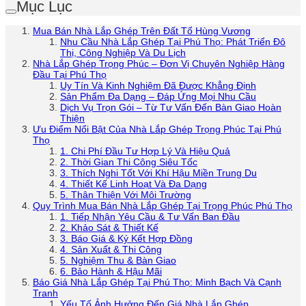
Mục Lục
Mua Bán Nhà Lắp Ghép Trên Đất Tổ Hùng Vương
Nhu Cầu Nhà Lắp Ghép Tại Phú Thọ: Phát Triển Đô
Thị, Công Nghiệp Và Du Lịch
Nhà Lắp Ghép Trọng Phúc – Đơn Vị Chuyên Nghiệp Hàng
Đầu Tại Phú Thọ
Uy Tín Và Kinh Nghiệm Đã Được Khẳng Định
Sản Phẩm Đa Dạng – Đáp Ứng Mọi Nhu Cầu
Dịch Vụ Trọn Gói – Từ Tư Vấn Đến Bàn Giao Hoàn
Thiện
Ưu Điểm Nổi Bật Của Nhà Lắp Ghép Trọng Phúc Tại Phú
Thọ
1. Chi Phí Đầu Tư Hợp Lý Và Hiệu Quả
2. Thời Gian Thi Công Siêu Tốc
3. Thích Nghi Tốt Với Khí Hậu Miền Trung Du
4. Thiết Kế Linh Hoạt Và Đa Dạng
5. Thân Thiện Với Môi Trường
Quy Trình Mua Bán Nhà Lắp Ghép Tại Trọng Phúc Phú Thọ
1. Tiếp Nhận Yêu Cầu & Tư Vấn Ban Đầu
2. Khảo Sát & Thiết Kế
3. Báo Giá & Ký Kết Hợp Đồng
4. Sản Xuất & Thi Công
5. Nghiệm Thu & Bàn Giao
6. Bảo Hành & Hậu Mãi
Báo Giá Nhà Lắp Ghép Tại Phú Thọ: Minh Bạch Và Cạnh
Tranh
Yếu Tố Ảnh Hưởng Đến Giá Nhà Lắp Ghép