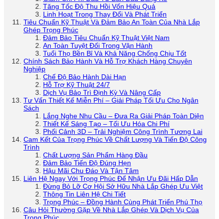
Tăng Tốc Độ Thu Hồi Vốn Hiệu Quả
Linh Hoạt Trong Thay Đổi Và Phát Triển
Tiêu Chuẩn Kỹ Thuật Và Đảm Bảo An Toàn Của Nhà Lắp
Ghép Trọng Phúc
Đảm Bảo Tiêu Chuẩn Kỹ Thuật Việt Nam
An Toàn Tuyệt Đối Trong Vận Hành
Tuổi Thọ Bền Bỉ Và Khả Năng Chống Chịu Tốt
Chính Sách Bảo Hành Và Hỗ Trợ Khách Hàng Chuyên
Nghiệp
Chế Độ Bảo Hành Dài Hạn
Hỗ Trợ Kỹ Thuật 24/7
Dịch Vụ Bảo Trì Định Kỳ Và Nâng Cấp
Tư Vấn Thiết Kế Miễn Phí – Giải Pháp Tối Ưu Cho Ngân
Sách
Lắng Nghe Nhu Cầu – Đưa Ra Giải Pháp Toàn Diện
Thiết Kế Sáng Tạo – Tối Ưu Hóa Chi Phí
Phối Cảnh 3D – Trải Nghiệm Công Trình Tương Lai
Cam Kết Của Trọng Phúc Về Chất Lượng Và Tiến Độ Công
Trình
Chất Lượng Sản Phẩm Hàng Đầu
Đảm Bảo Tiến Độ Đúng Hẹn
Hậu Mãi Chu Đáo Và Tận Tâm
Liên Hệ Ngay Với Trọng Phúc Để Nhận Ưu Đãi Hấp Dẫn
Đừng Bỏ Lỡ Cơ Hội Sở Hữu Nhà Lắp Ghép Ưu Việt
Thông Tin Liên Hệ Chi Tiết
Trọng Phúc – Đồng Hành Cùng Phát Triển Phú Thọ
Câu Hỏi Thường Gặp Về Nhà Lắp Ghép Và Dịch Vụ Của
Trọng Phúc