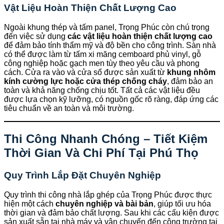
Vật Liệu Hoàn Thiện Chất Lượng Cao
Ngoài khung thép và tấm panel, Trọng Phúc còn chú trọng
đến việc sử dụng
các vật liệu hoàn thiện chất lượng cao
để đảm bảo tính thẩm mỹ và độ bền cho công trình. Sàn nhà
có thể được làm từ tấm xi măng cemboard phủ vinyl, gỗ
công nghiệp hoặc gạch men tùy theo yêu cầu và phong
cách. Cửa ra vào và cửa sổ được sản xuất từ
khung nhôm
kính cường lực hoặc cửa thép chống cháy
, đảm bảo an
toàn và khả năng chống chịu tốt. Tất cả các vật liệu đều
được lựa chọn kỹ lưỡng, có nguồn gốc rõ ràng, đáp ứng các
tiêu chuẩn về an toàn và môi trường.
Thi Công Nhanh Chóng – Tiết Kiệm
Thời Gian Và Chi Phí Tại Phú Thọ
Quy Trình Lắp Đặt Chuyên Nghiệp
Quy trình thi công nhà lắp ghép của Trọng Phúc được thực
hiện một cách
chuyên nghiệp và bài bản
, giúp tối ưu hóa
thời gian và đảm bảo chất lượng. Sau khi các cấu kiện được
sản xuất sẵn tại nhà máy và vận chuyển đến công trường tại