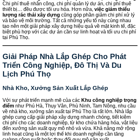
Chi phí thuê nhân công, chi phí quản lý dự án, chi phí thuê
thiết bị… đều được tối ưu hóa. Hơn nữa,
việc giảm thiểu
lượng rác thải xây dựng
cũng góp phần giảm chi phí xử lý
và bảo vệ môi trường. Tất cả những yếu tố này cùng nhau
tạo nên một giải pháp xây dựng hiệu quả về mặt kinh tế, đặc
biệt phù hợp với các dự án cần sự linh hoạt và tối ưu chi phí
tại Phú Thọ.
Giải Pháp Nhà Lắp Ghép Cho Phát
Triển Công Nghiệp, Đô Thị Và Du
Lịch Phú Thọ
Nhà Kho, Xưởng Sản Xuất Lắp Ghép
Với sự phát triển mạnh mẽ của các
Khu công nghiệp trọng
điểm
như Phú Hà, Thụy Vân, Phù Ninh, Tam Nông, nhu cầu
về nhà kho, xưởng sản xuất tại Phú Thọ là rất lớn. Nhà lắp
ghép cung cấp giải pháp xây dựng nhanh chóng, tiết kiệm
chi phí cho các doanh nghiệp, từ kho chứa hàng hóa, vật liệu
đến xưởng sản xuất quy mô nhỏ và vừa. Khả năng mở rộng
linh hoạt cũng là một lợi thế khi doanh nghiệp cần tăng
cường công suất hoặc thay đổi quy mô sản xuất.