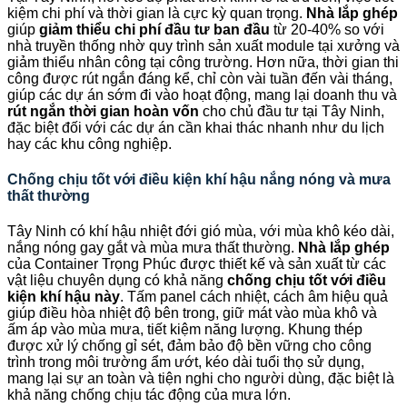
kiệm chi phí và thời gian là cực kỳ quan trọng.
Nhà lắp ghép
giúp
giảm thiểu chi phí đầu tư ban đầu
từ 20-40% so với
nhà truyền thống nhờ quy trình sản xuất module tại xưởng và
giảm thiểu nhân công tại công trường. Hơn nữa, thời gian thi
công được rút ngắn đáng kể, chỉ còn vài tuần đến vài tháng,
giúp các dự án sớm đi vào hoạt động, mang lại doanh thu và
rút ngắn thời gian hoàn vốn
cho chủ đầu tư tại Tây Ninh,
đặc biệt đối với các dự án cần khai thác nhanh như du lịch
hay các khu công nghiệp.
Chống chịu tốt với điều kiện khí hậu nắng nóng và mưa
thất thường
Tây Ninh có khí hậu nhiệt đới gió mùa, với mùa khô kéo dài,
nắng nóng gay gắt và mùa mưa thất thường.
Nhà lắp ghép
của Container Trọng Phúc được thiết kế và sản xuất từ các
vật liệu chuyên dụng có khả năng
chống chịu tốt với điều
kiện khí hậu này
. Tấm panel cách nhiệt, cách âm hiệu quả
giúp điều hòa nhiệt độ bên trong, giữ mát vào mùa khô và
ấm áp vào mùa mưa, tiết kiệm năng lượng. Khung thép
được xử lý chống gỉ sét, đảm bảo độ bền vững cho công
trình trong môi trường ẩm ướt, kéo dài tuổi thọ sử dụng,
mang lại sự an toàn và tiện nghi cho người dùng, đặc biệt là
khả năng chống chịu tác động của mưa lớn.