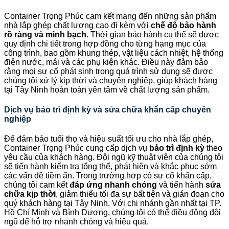
Container Trọng Phúc cam kết mang đến những sản phẩm
nhà lắp ghép chất lượng cao đi kèm với
chế độ bảo hành
rõ ràng và minh bạch
. Thời gian bảo hành cụ thể sẽ được
quy định chi tiết trong hợp đồng cho từng hạng mục của
công trình, bao gồm khung thép, vật liệu cách nhiệt, hệ thống
điện nước, mái và các phụ kiện khác. Điều này đảm bảo
rằng mọi sự cố phát sinh trong quá trình sử dụng sẽ được
chúng tôi xử lý kịp thời và chuyên nghiệp, giúp khách hàng
tại Tây Ninh hoàn toàn yên tâm về chất lượng sản phẩm.
Dịch vụ bảo trì định kỳ và sửa chữa khẩn cấp chuyên
nghiệp
Để đảm bảo tuổi thọ và hiệu suất tối ưu cho nhà lắp ghép,
Container Trọng Phúc cung cấp dịch vụ
bảo trì định kỳ
theo
yêu cầu của khách hàng. Đội ngũ kỹ thuật viên của chúng tôi
sẽ tiến hành kiểm tra tổng thể, phát hiện và khắc phục sớm
các vấn đề tiềm ẩn. Trong trường hợp có sự cố khẩn cấp,
chúng tôi cam kết
đáp ứng nhanh chóng
và tiến hành
sửa
chữa kịp thời
, giảm thiểu tối đa sự bất tiện và gián đoạn cho
quý khách hàng tại Tây Ninh. Với chi nhánh gần nhất tại TP.
Hồ Chí Minh và Bình Dương, chúng tôi có thể điều động đội
ngũ để hỗ trợ nhanh chóng và hiệu quả.