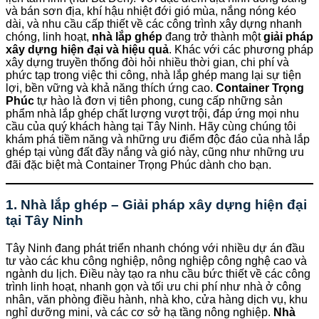
và bán sơn địa, khí hậu nhiệt đới gió mùa, nắng nóng kéo
dài, và nhu cầu cấp thiết về các công trình xây dựng nhanh
chóng, linh hoạt,
nhà lắp ghép
đang trở thành một
giải pháp
xây dựng hiện đại và hiệu quả
. Khác với các phương pháp
xây dựng truyền thống đòi hỏi nhiều thời gian, chi phí và
phức tạp trong việc thi công, nhà lắp ghép mang lại sự tiện
lợi, bền vững và khả năng thích ứng cao.
Container Trọng
Phúc
tự hào là đơn vị tiên phong, cung cấp những sản
phẩm nhà lắp ghép chất lượng vượt trội, đáp ứng mọi nhu
cầu của quý khách hàng tại Tây Ninh. Hãy cùng chúng tôi
khám phá tiềm năng và những ưu điểm độc đáo của nhà lắp
ghép tại vùng đất đầy nắng và gió này, cũng như những ưu
đãi đặc biệt mà Container Trọng Phúc dành cho bạn.
1. Nhà lắp ghép – Giải pháp xây dựng hiện đại
tại Tây Ninh
Tây Ninh đang phát triển nhanh chóng với nhiều dự án đầu
tư vào các khu công nghiệp, nông nghiệp công nghệ cao và
ngành du lịch. Điều này tạo ra nhu cầu bức thiết về các công
trình linh hoạt, nhanh gọn và tối ưu chi phí như nhà ở công
nhân, văn phòng điều hành, nhà kho, cửa hàng dịch vụ, khu
nghỉ dưỡng mini, và các cơ sở hạ tầng nông nghiệp.
Nhà