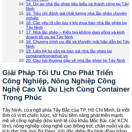
14. Dự án nhà lắp ghép tiêu biểu và thành công tại Tây
Ninh
15. Tiêu chí đánh giá chất lượng nhà lắp ghép chuyên
nghiệp
16. Các yếu tố cần lưu ý khi mua bán nhà lắp ghép tại
Tây Ninh
17. Nhà lắp ghép – Kiến tạo không gian sống và kinh
doanh tối ưu tại Tây Ninh
18. Chương trình ưu đãi và khuyến mãi hấp dẫn tại Tây
Ninh
19. Liên hệ tư vấn và báo giá nhà lắp ghép tại
containertrongphuc.vn
20. Câu hỏi thường gặp về nhà lắp ghép tại Tây Ninh
Giải Pháp Tối Ưu Cho Phát Triển
Công Nghiệp, Nông Nghiệp Công
Nghệ Cao Và Du Lịch Cùng Container
Trọng Phúc
Tây Ninh, cửa ngõ phía Tây Bắc của TP. Hồ Chí Minh, là một
tỉnh có vị trí chiến lược, sở hữu tiềm năng phát triển mạnh
mẽ về công nghiệp (khu kinh tế cửa khẩu Mộc Bài, các KCN
lớn), nông nghiệp công nghệ cao (trồng trọt, chăn nuôi) và du
lịch tâm linh (núi Bà Đen). Với đặc điểm địa hình đồng bằng