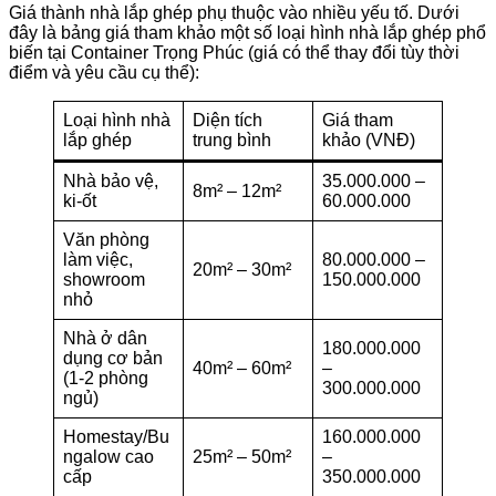
Giá thành nhà lắp ghép phụ thuộc vào nhiều yếu tố. Dưới
đây là bảng giá tham khảo một số loại hình nhà lắp ghép phổ
biến tại Container Trọng Phúc (giá có thể thay đổi tùy thời
điểm và yêu cầu cụ thể):
Loại hình nhà
Diện tích
Giá tham
lắp ghép
trung bình
khảo (VNĐ)
Nhà bảo vệ,
35.000.000 –
8m² – 12m²
ki-ốt
60.000.000
Văn phòng
làm việc,
80.000.000 –
20m² – 30m²
showroom
150.000.000
nhỏ
Nhà ở dân
180.000.000
dụng cơ bản
40m² – 60m²
–
(1-2 phòng
300.000.000
ngủ)
Homestay/Bu
160.000.000
ngalow cao
25m² – 50m²
–
cấp
350.000.000