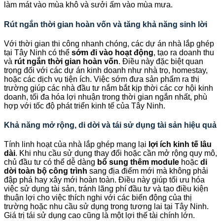
làm mát vào mùa khô và sưởi ấm vào mùa mưa.
Rút ngắn thời gian hoàn vốn và tăng khả năng sinh lời
Với thời gian thi công nhanh chóng, các dự án nhà lắp ghép
tại Tây Ninh có thể
sớm đi vào hoạt động
, tạo ra doanh thu
và
rút ngắn thời gian hoàn vốn
. Điều này đặc biệt quan
trọng đối với các dự án kinh doanh như nhà trọ, homestay,
hoặc các dịch vụ tiện ích. Việc sớm đưa sản phẩm ra thị
trường giúp các nhà đầu tư nắm bắt kịp thời các cơ hội kinh
doanh, tối đa hóa lợi nhuận trong thời gian ngắn nhất, phù
hợp với tốc độ phát triển kinh tế của Tây Ninh.
Khả năng mở rộng, di dời và tái sử dụng tài sản hiệu quả
Tính linh hoạt của nhà lắp ghép mang lại
lợi ích kinh tế lâu
dài
. Khi nhu cầu sử dụng thay đổi hoặc cần mở rộng quy mô,
chủ đầu tư có thể dễ dàng
bổ sung thêm module
hoặc
di
dời toàn bộ công trình
sang địa điểm mới mà không phải
đập phá hay xây mới hoàn toàn. Điều này giúp tối ưu hóa
việc sử dụng tài sản, tránh lãng phí đầu tư và tạo điều kiện
thuận lợi cho việc thích nghi với các biến động của thị
trường hoặc nhu cầu sử dụng trong tương lai tại Tây Ninh.
Giá trị tái sử dụng cao cũng là một lợi thế tài chính lớn.