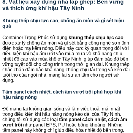
8. Vật liệu xây dựng nhà lắp ghép: Bền vững
và thích ứng khí hậu Tây Ninh
Khung thép chịu lực cao, chống ăn mòn và gỉ sét hiệu
quả
Container Trọng Phúc sử dụng
khung thép chịu lực cao
được xử lý chống ăn mòn và gỉ sét bằng công nghệ sơn tĩnh
điện hoặc mạ kẽm nóng. Điều này cực kỳ quan trọng đối với
điều kiện khí hậu ẩm ướt vào mùa mưa và khả năng chịu
nhiệt độ cao vào mùa khô ở Tây Ninh, giúp đảm bảo độ bền
vững tuyệt đối cho công trình trong thời gian dài. Khung thép
chắc chắn đảm bảo khả năng chống chịu tải trọng và kéo dài
tuổi thọ của ngôi nhà, mang lại sự an tâm cho người sử
dụng.
Tấm panel cách nhiệt, cách âm vượt trội phù hợp khí
hậu nắng nóng
Để mang lại không gian sống và làm việc thoải mái nhất
trong điều kiện khí hậu nắng nóng kéo dài của Tây Ninh,
chúng tôi sử dụng các loại
tấm panel cách nhiệt, cách âm
vượt trội
như panel EPS, PU hoặc bông khoáng. Những
tấm panel này không chỉ giúp điều hòa nhiệt độ bên trong,