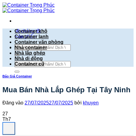
Bỏ
qua
nội
dung
về chúng tôi
Container khô
Sản phẩm
Container lạnh
Container văn phòng
Tìm
Nhà container
kiếm:
Nhà lắp ghép
Nhà di động
Tìm
Container cũ
kiếm:
Báo Giá Container
Mua Bán Nhà Lắp Ghép Tại Tây Ninh
Đăng vào
27/07/2025
27/07/2025
bởi
khuyen
27
Th7