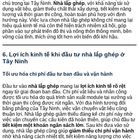
chú trọng tại Tây Ninh.
Nhà lắp ghép
, với khả năng tái sử
dụng vật liệu, giảm thiểu chất thải xây dựng, tiết kiệm năng
lượng và thời gian thi công, hoàn toàn phù hợp với định
hướng này. Việc lựa chọn nhà lắp ghép không chỉ mang lại
hiệu quả kinh tế mà còn thể hiện trách nhiệm xã hội, góp
phần vào sự phát triển đô thị và nông thôn thông minh, bền
vững của tỉnh, thích ứng tốt hơn với biến đổi khí hậu.
6. Lợi ích kinh tế khi đầu tư nhà lắp ghép ở
Tây Ninh
Tối ưu hóa chi phí đầu tư ban đầu và vận hành
Đầu tư vào
nhà lắp ghép
mang lại
lợi ích kinh tế rõ rệt
ngay từ giai đoạn ban đầu. Chi phí vật liệu và nhân công
được tối ưu hóa do quá trình sản xuất module tại xưởng và
thời gian thi công được rút ngắn. Với địa hình tương đối
bằng phẳng của Tây Ninh, việc vận chuyển vật liệu cũng
thuận lợi. Nhà lắp ghép giảm thiểu đáng kể chi phí này nhờ
việc vận chuyển các cấu kiện đã hoàn thiện, giúp chủ đầu tư
tiết kiệm một khoản ngân sách lớn
. Sau khi đưa vào sử
dụng, nhà lắp ghép cũng giúp
giảm thiểu chi phí vận hành
nhờ khả năng cách nhiệt tốt, tiết kiệm năng lượng cho việc