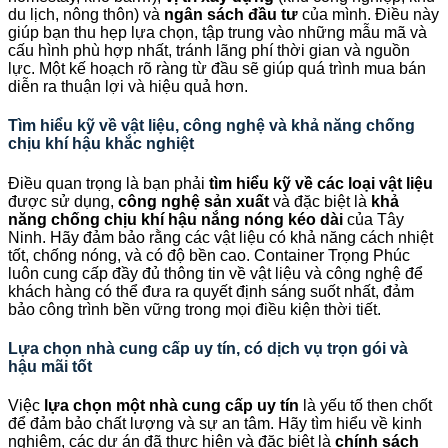
du lịch, nông thôn) và
ngân sách đầu tư
của mình. Điều này
giúp bạn thu hẹp lựa chọn, tập trung vào những mẫu mã và
cấu hình phù hợp nhất, tránh lãng phí thời gian và nguồn
lực. Một kế hoạch rõ ràng từ đầu sẽ giúp quá trình mua bán
diễn ra thuận lợi và hiệu quả hơn.
Tìm hiểu kỹ về vật liệu, công nghệ và khả năng chống
chịu khí hậu khắc nghiệt
Điều quan trọng là bạn phải
tìm hiểu kỹ về các loại vật liệu
được sử dụng,
công nghệ sản xuất
và đặc biệt là
khả
năng chống chịu khí hậu nắng nóng kéo dài
của Tây
Ninh. Hãy đảm bảo rằng các vật liệu có khả năng cách nhiệt
tốt, chống nóng, và có độ bền cao. Container Trọng Phúc
luôn cung cấp đầy đủ thông tin về vật liệu và công nghệ để
khách hàng có thể đưa ra quyết định sáng suốt nhất, đảm
bảo công trình bền vững trong mọi điều kiện thời tiết.
Lựa chọn nhà cung cấp uy tín, có dịch vụ trọn gói và
hậu mãi tốt
Việc
lựa chọn một nhà cung cấp uy tín
là yếu tố then chốt
để đảm bảo chất lượng và sự an tâm. Hãy tìm hiểu về kinh
nghiệm, các dự án đã thực hiện và đặc biệt là
chính sách