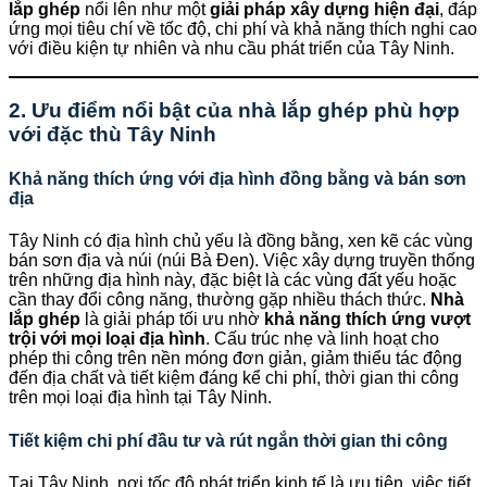
lắp ghép
nổi lên như một
giải pháp xây dựng hiện đại
, đáp
ứng mọi tiêu chí về tốc độ, chi phí và khả năng thích nghi cao
với điều kiện tự nhiên và nhu cầu phát triển của Tây Ninh.
2. Ưu điểm nổi bật của nhà lắp ghép phù hợp
với đặc thù Tây Ninh
Khả năng thích ứng với địa hình đồng bằng và bán sơn
địa
Tây Ninh có địa hình chủ yếu là đồng bằng, xen kẽ các vùng
bán sơn địa và núi (núi Bà Đen). Việc xây dựng truyền thống
trên những địa hình này, đặc biệt là các vùng đất yếu hoặc
cần thay đổi công năng, thường gặp nhiều thách thức.
Nhà
lắp ghép
là giải pháp tối ưu nhờ
khả năng thích ứng vượt
trội với mọi loại địa hình
. Cấu trúc nhẹ và linh hoạt cho
phép thi công trên nền móng đơn giản, giảm thiểu tác động
đến địa chất và tiết kiệm đáng kể chi phí, thời gian thi công
trên mọi loại địa hình tại Tây Ninh.
Tiết kiệm chi phí đầu tư và rút ngắn thời gian thi công
Tại Tây Ninh, nơi tốc độ phát triển kinh tế là ưu tiên, việc tiết