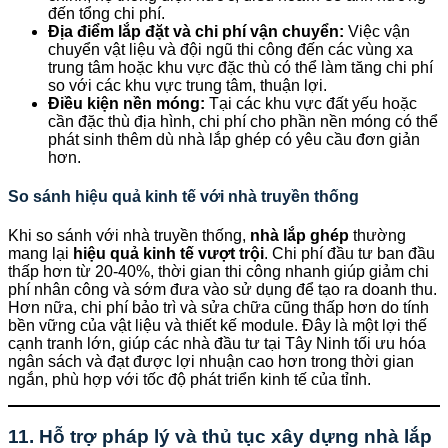
đến tổng chi phí.
Địa điểm lắp đặt và chi phí vận chuyển:
Việc vận
chuyển vật liệu và đội ngũ thi công đến các vùng xa
trung tâm hoặc khu vực đặc thù có thể làm tăng chi phí
so với các khu vực trung tâm, thuận lợi.
Điều kiện nền móng:
Tại các khu vực đất yếu hoặc
cần đặc thù địa hình, chi phí cho phần nền móng có thể
phát sinh thêm dù nhà lắp ghép có yêu cầu đơn giản
hơn.
So sánh hiệu quả kinh tế với nhà truyền thống
Khi so sánh với nhà truyền thống,
nhà lắp ghép
thường
mang lại
hiệu quả kinh tế vượt trội
. Chi phí đầu tư ban đầu
thấp hơn từ 20-40%, thời gian thi công nhanh giúp giảm chi
phí nhân công và sớm đưa vào sử dụng để tạo ra doanh thu.
Hơn nữa, chi phí bảo trì và sửa chữa cũng thấp hơn do tính
bền vững của vật liệu và thiết kế module. Đây là một lợi thế
cạnh tranh lớn, giúp các nhà đầu tư tại Tây Ninh tối ưu hóa
ngân sách và đạt được lợi nhuận cao hơn trong thời gian
ngắn, phù hợp với tốc độ phát triển kinh tế của tỉnh.
11. Hỗ trợ pháp lý và thủ tục xây dựng nhà lắp