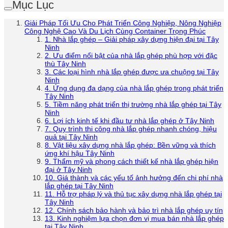
Mục Lục
Giải Pháp Tối Ưu Cho Phát Triển Công Nghiệp, Nông Nghiệp
Công Nghệ Cao Và Du Lịch Cùng Container Trọng Phúc
1. Nhà lắp ghép – Giải pháp xây dựng hiện đại tại Tây
Ninh
2. Ưu điểm nổi bật của nhà lắp ghép phù hợp với đặc
thù Tây Ninh
3. Các loại hình nhà lắp ghép được ưa chuộng tại Tây
Ninh
4. Ứng dụng đa dạng của nhà lắp ghép trong phát triển
Tây Ninh
5. Tiềm năng phát triển thị trường nhà lắp ghép tại Tây
Ninh
6. Lợi ích kinh tế khi đầu tư nhà lắp ghép ở Tây Ninh
7. Quy trình thi công nhà lắp ghép nhanh chóng, hiệu
quả tại Tây Ninh
8. Vật liệu xây dựng nhà lắp ghép: Bền vững và thích
ứng khí hậu Tây Ninh
9. Thẩm mỹ và phong cách thiết kế nhà lắp ghép hiện
đại ở Tây Ninh
10. Giá thành và các yếu tố ảnh hưởng đến chi phí nhà
lắp ghép tại Tây Ninh
11. Hỗ trợ pháp lý và thủ tục xây dựng nhà lắp ghép tại
Tây Ninh
12. Chính sách bảo hành và bảo trì nhà lắp ghép uy tín
13. Kinh nghiệm lựa chọn đơn vị mua bán nhà lắp ghép
tại Tây Ninh