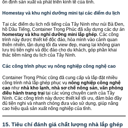
ổn định sản xuất và phát triển kinh tế của tỉnh.
Homestay và khu nghỉ dưỡng mini tại các điểm du lịch
Tại các điểm du lịch nổi tiếng của Tây Ninh như núi Bà Đen,
hồ Dầu Tiếng, Container Trọng Phúc đã xây dựng các dự án
homestay và khu nghỉ dưỡng mini lắp ghép
. Các công
trình này được thiết kế độc đáo, hòa mình vào cảnh quan
thiên nhiên, tận dụng tối đa view đẹp, mang lại không gian
lưu trú tiện nghi và độc đáo cho du khách, góp phần khai
thác tiềm năng du lịch của Tây Ninh.
Các công trình phục vụ nông nghiệp công nghệ cao
Container Trọng Phúc cũng đã cung cấp và lắp đặt nhiều
công trình nhà lắp ghép phục vụ
nông nghiệp công nghệ
cao
như
nhà kho lạnh, nhà sơ chế nông sản, văn phòng
điều hành trang trại
tại các vùng chuyên canh của Tây
Ninh. Các công trình này được thiết kế tối ưu, đảm bảo đầy
đủ tiện nghi và nhanh chóng đưa vào sử dụng, giúp nâng
cao hiệu quả sản xuất nông nghiệp của tỉnh.
15. Tiêu chí đánh giá chất lượng nhà lắp ghép