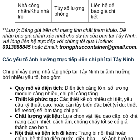
Nhà công
Liên hệ để
Tùy số lượng
nhân/Khu nhà
báo giá chi
phòng
trọ
tiết
**
Lưu ý: Bảng giá trên chỉ mang tính chất tham khảo. Để
nhận báo giá chính xác nhất cho dự án của bạn tại Tây Ninh,
vui lòng liên hệ trực tiếp với chúng tôi qua Hotline:
0913888845
hoặc Email:
trongphuccontainer@gmail.com
.
Các yếu tố ảnh hưởng trực tiếp đến chi phí tại Tây Ninh
Chi phí xây dựng nhà lắp ghép tại Tây Ninh bị ảnh hưởng
bởi nhiều yếu tố, bao gồm:
Quy mô và diện tích:
Diện tích càng lớn, số lượng
module càng nhiều, chi phí càng tăng.
Thiết kế phức tạp:
Các thiết kế có nhiều chi tiết, yêu
cầu kỹ thuật cao, hoặc cần tùy biến đặc biệt (ví dụ: thiết
kế resort) sẽ làm tăng chi phí.
Chất lượng vật liệu:
Lựa chọn vật liệu cao cấp, có khả
năng cách nhiệt, cách âm, chống cháy tốt sẽ có giá
thành cao hơn.
Nội thất và tiện ích đi kèm:
Trang bị nội thất hoàn
chỉnh, hệ thống điện nước, điều hòa… sẽ ảnh hưởng