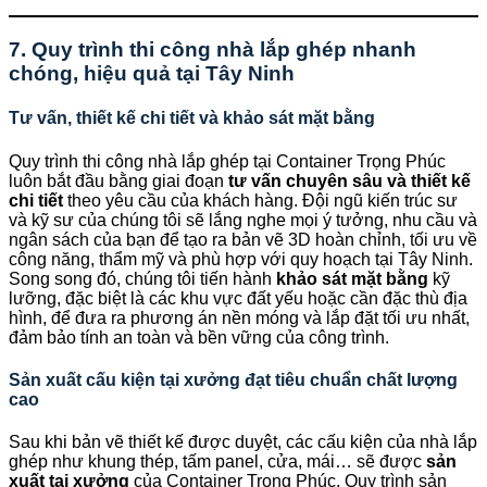
7. Quy trình thi công nhà lắp ghép nhanh
chóng, hiệu quả tại Tây Ninh
Tư vấn, thiết kế chi tiết và khảo sát mặt bằng
Quy trình thi công nhà lắp ghép tại Container Trọng Phúc
luôn bắt đầu bằng giai đoạn
tư vấn chuyên sâu và thiết kế
chi tiết
theo yêu cầu của khách hàng. Đội ngũ kiến trúc sư
và kỹ sư của chúng tôi sẽ lắng nghe mọi ý tưởng, nhu cầu và
ngân sách của bạn để tạo ra bản vẽ 3D hoàn chỉnh, tối ưu về
công năng, thẩm mỹ và phù hợp với quy hoạch tại Tây Ninh.
Song song đó, chúng tôi tiến hành
khảo sát mặt bằng
kỹ
lưỡng, đặc biệt là các khu vực đất yếu hoặc cần đặc thù địa
hình, để đưa ra phương án nền móng và lắp đặt tối ưu nhất,
đảm bảo tính an toàn và bền vững của công trình.
Sản xuất cấu kiện tại xưởng đạt tiêu chuẩn chất lượng
cao
Sau khi bản vẽ thiết kế được duyệt, các cấu kiện của nhà lắp
ghép như khung thép, tấm panel, cửa, mái… sẽ được
sản
xuất tại xưởng
của Container Trọng Phúc. Quy trình sản