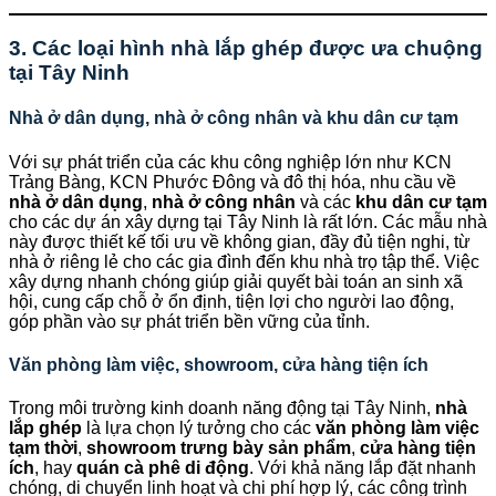
3. Các loại hình nhà lắp ghép được ưa chuộng
tại Tây Ninh
Nhà ở dân dụng, nhà ở công nhân và khu dân cư tạm
Với sự phát triển của các khu công nghiệp lớn như KCN
Trảng Bàng, KCN Phước Đông và đô thị hóa, nhu cầu về
nhà ở dân dụng
,
nhà ở công nhân
và các
khu dân cư tạm
cho các dự án xây dựng tại Tây Ninh là rất lớn. Các mẫu nhà
này được thiết kế tối ưu về không gian, đầy đủ tiện nghi, từ
nhà ở riêng lẻ cho các gia đình đến khu nhà trọ tập thể. Việc
xây dựng nhanh chóng giúp giải quyết bài toán an sinh xã
hội, cung cấp chỗ ở ổn định, tiện lợi cho người lao động,
góp phần vào sự phát triển bền vững của tỉnh.
Văn phòng làm việc, showroom, cửa hàng tiện ích
Trong môi trường kinh doanh năng động tại Tây Ninh,
nhà
lắp ghép
là lựa chọn lý tưởng cho các
văn phòng làm việc
tạm thời
,
showroom trưng bày sản phẩm
,
cửa hàng tiện
ích
, hay
quán cà phê di động
. Với khả năng lắp đặt nhanh
chóng, di chuyển linh hoạt và chi phí hợp lý, các công trình