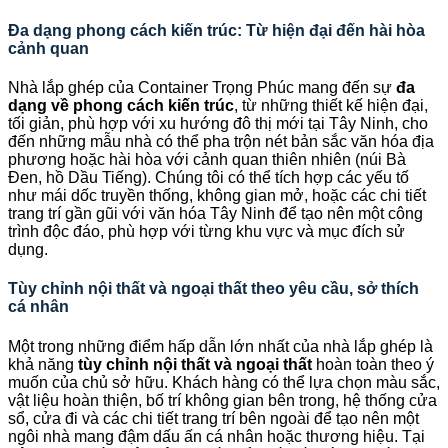
Đa dạng phong cách kiến trúc: Từ hiện đại đến hài hòa
cảnh quan
Nhà lắp ghép của Container Trọng Phúc mang đến sự
đa
dạng về phong cách kiến trúc
, từ những thiết kế hiện đại,
tối giản, phù hợp với xu hướng đô thị mới tại Tây Ninh, cho
đến những mẫu nhà có thể pha trộn nét bản sắc văn hóa địa
phương hoặc hài hòa với cảnh quan thiên nhiên (núi Bà
Đen, hồ Dầu Tiếng). Chúng tôi có thể tích hợp các yếu tố
như mái dốc truyền thống, không gian mở, hoặc các chi tiết
trang trí gần gũi với văn hóa Tây Ninh để tạo nên một công
trình độc đáo, phù hợp với từng khu vực và mục đích sử
dụng.
Tùy chỉnh nội thất và ngoại thất theo yêu cầu, sở thích
cá nhân
Một trong những điểm hấp dẫn lớn nhất của nhà lắp ghép là
khả năng
tùy chỉnh nội thất và ngoại thất
hoàn toàn theo ý
muốn của chủ sở hữu. Khách hàng có thể lựa chọn màu sắc,
vật liệu hoàn thiện, bố trí không gian bên trong, hệ thống cửa
sổ, cửa đi và các chi tiết trang trí bên ngoài để tạo nên một
ngôi nhà mang đậm dấu ấn cá nhân hoặc thương hiệu. Tại