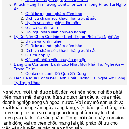
Khách Hàng Tin Tưởng Container Lạnh Trọng Phúc Tại Nghệ
An
Chất lượng sản phẩm đảm bảo
Dịch vụ chăm sóc khách hàng xuất sắc
Uy tín và kinh nghiệm lâu năm
Giá cả cạnh tranh
Đội ngũ nhân viên chuyên nghiệp
Lý Do Nên Chọn Container Lạnh Trọng Phúc Tại Nghệ An
Uy tín và kinh nghiệm
Chất lượng sản phẩm đảm bảo
Dịch vụ chăm sóc khách hàng xuất sắc
Giá cả hợp lý
Đội ngũ nhân viên chuyên nghiệp
Bảng Giá Container Lạnh Cập Nhật Mới Nhất Tại Nghệ An –
Trọng Phúc
Container Lạnh Đã Qua Sử Dụng
Liên Hệ Mua Container Lạnh Chất Lượng Tại Nghệ An: Công
Ty Trọng Phúc
Nghệ An, một tỉnh được biết đến với nền nông nghiệp phát
triển mạnh mẽ, đang thu hút sự quan tâm đầu tư của nhiều
doanh nghiệp trong và ngoài nước. Với quy mô sản xuất và
xuất khẩu nông sản ngày càng tăng, việc bảo quản hàng hóa
tươi sống trở nên vô cùng quan trọng nhằm duy trì chất
lượng và giá trị của sản phẩm. Trong bối cảnh này, container
lạnh đóng vai trò then chốt, mang lại giải pháp tối ưu cho
việc vận chuyển và bảo quản nông sản.