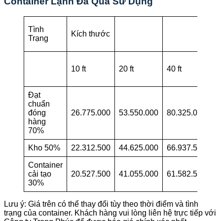
Container Lạnh Đã Qua Sử Dụng
Tình
Kích thước
Trạng
10 ft
20 ft
40 ft
45
Đạt
chuẩn
đóng
26.775.000
53.550.000
80.325.000
1
hàng
70%
Kho 50%
22.312.500
44.625.000
66.937.500
9
Container
cải tạo
20.527.500
41.055.000
61.582.500
8
30%
Lưu ý: Giá trên có thể thay đổi tùy theo thời điểm và tình
trạng của container. Khách hàng vui lòng liên hệ trực tiếp với