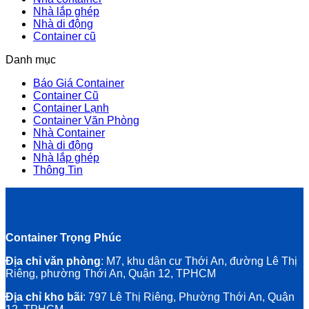
Nhà lắp ghép
Nhà di động
Container cũ
Danh mục
Báo Giá Container
Container Cũ
Container Lạnh
Container Văn Phòng
Nhà Container
Nhà di động
Nhà lắp ghép
Thông Tin
Container Trọng Phúc
Địa chỉ văn phòng
: M7, khu dân cư Thới An, đường Lê Thị
Riêng, phường Thới An, Quận 12, TPHCM
Địa chỉ kho bãi
: 797 Lê Thị Riêng, Phường Thới An, Quận