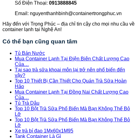
Số Điện Thoại:
0913888845
Email: nguyenthanhbinh@containertrongphuc.vn
Hãy đến với Trọng Phúc – địa chỉ tin cậy cho mọi nhu cầu về
container lạnh tại Nghệ An!
Có thể bạn cũng quan tâm
Tủ Bán Nước
Mua Container Lạnh Tại Điện Biên Chất Lượng Cao
Của…
Tại sao trà sữa khoai môn lại trở nên phổ biến đến
vậy?
Top 10 Thiết Bị Cần Thiết Cho Quán Trà Sữa Hoàn
Hảo
Mua Container Lạnh Tại Đồng Nai Chất Lượng Cao
Của…
Tủ Trà Dâu
Top 10 Bột Trà Sữa Phổ Biến Mà Bạn Không Thể Bỏ
Lỡ
Top 10 Bột Trà Sữa Phổ Biến Mà Bạn Không Thể Bỏ
Lỡ
Xe trà bí đao 1Mx60x1M95
Tank Container Là Gì