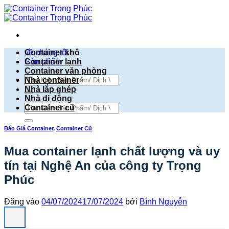
Bỏ
qua
nội
dung
về chúng tôi
Container khô
Sản phẩm
Container lạnh
Container văn phòng
Tìm
Nhà container
kiếm:
Nhà lắp ghép
Nhà di động
Tìm
Container cũ
kiếm:
Báo Giá Container
,
Container Cũ
Mua container lạnh chất lượng và uy
tín tại Nghệ An của công ty Trọng
Phúc
Đăng vào
04/07/2024
17/07/2024
bởi
Bình Nguyễn