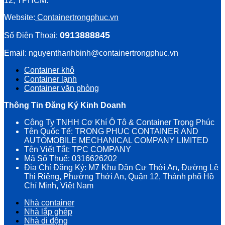
12, TPHCM.
Website:
Containertrongphuc.vn
0913888845
Số Điện Thoại:
Email: nguyenthanhbinh@containertrongphuc.vn
Container khô
Container lạnh
Container văn phòng
Thông Tin Đăng Ký Kinh Doanh
Công Ty TNHH Cơ Khí Ô Tô & Container Trọng Phúc
Tên Quốc Tế: TRONG PHUC CONTAINER AND
AUTOMOBILE MECHANICAL COMPANY LIMITED
Tên Viết Tắt: TPC COMPANY
Mã Số Thuế: 0316626202
Địa Chỉ Đăng Ký: M7 Khu Dân Cư Thới An, Đường Lê
Thị Riêng, Phường Thới An, Quận 12, Thành phố Hồ
Chí Minh, Việt Nam
Nhà container
Nhà lắp ghép
Nhà di động