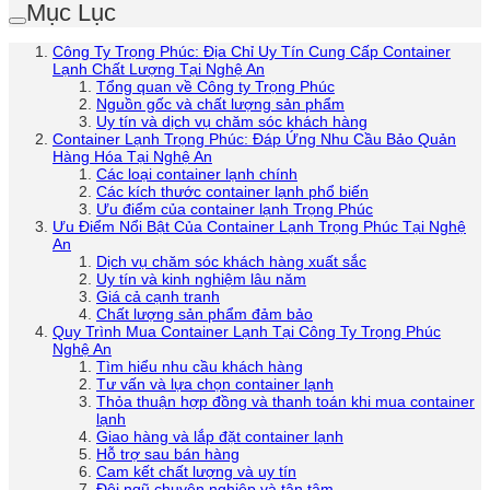
Mục Lục
Công Ty Trọng Phúc: Địa Chỉ Uy Tín Cung Cấp Container
Lạnh Chất Lượng Tại Nghệ An
Tổng quan về Công ty Trọng Phúc
Nguồn gốc và chất lượng sản phẩm
Uy tín và dịch vụ chăm sóc khách hàng
Container Lạnh Trọng Phúc: Đáp Ứng Nhu Cầu Bảo Quản
Hàng Hóa Tại Nghệ An
Các loại container lạnh chính
Các kích thước container lạnh phổ biến
Ưu điểm của container lạnh Trọng Phúc
Ưu Điểm Nổi Bật Của Container Lạnh Trọng Phúc Tại Nghệ
An
Dịch vụ chăm sóc khách hàng xuất sắc
Uy tín và kinh nghiệm lâu năm
Giá cả cạnh tranh
Chất lượng sản phẩm đảm bảo
Quy Trình Mua Container Lạnh Tại Công Ty Trọng Phúc
Nghệ An
Tìm hiểu nhu cầu khách hàng
Tư vấn và lựa chọn container lạnh
Thỏa thuận hợp đồng và thanh toán khi mua container
lạnh
Giao hàng và lắp đặt container lạnh
Hỗ trợ sau bán hàng
Cam kết chất lượng và uy tín
Đội ngũ chuyên nghiệp và tận tâm