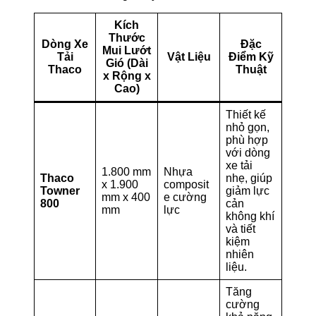
Kích
Thước
Dòng Xe
Đặc
Mui Lướt
Tải
Vật Liệu
Điểm Kỹ
Gió (Dài
Thaco
Thuật
x Rộng x
Cao)
Thiết kế
nhỏ gọn,
phù hợp
với dòng
xe tải
1.800 mm
Nhựa
Thaco
nhẹ, giúp
x 1.900
composit
Towner
giảm lực
mm x 400
e cường
800
cản
mm
lực
không khí
và tiết
kiệm
nhiên
liệu.
Tăng
cường