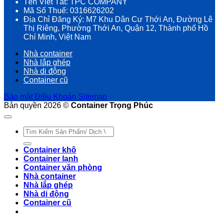
Tên Viết Tắt: TPC COMPANY
Mã Số Thuế: 0316626202
Địa Chỉ Đăng Ký: M7 Khu Dân Cư Thới An, Đường Lê
Thị Riêng, Phường Thới An, Quận 12, Thành phố Hồ
Chí Minh, Việt Nam
Nhà container
Nhà lắp ghép
Nhà di động
Container cũ
Bảo mật
Điều Khoản
Sitemap
Bản quyền 2026 ©
Container Trọng Phúc
Tìm
kiếm:
Container khô
Container lạnh
Container văn phòng
Nhà container
Nhà lắp ghép
Nhà di động
Container cũ