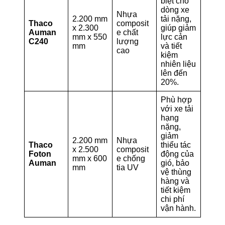
biệt cho
dòng xe
Nhựa
2.200 mm
tải nặng,
Thaco
composit
x 2.300
giúp giảm
Auman
e chất
mm x 550
lực cản
C240
lượng
mm
và tiết
cao
kiệm
nhiên liệu
lên đến
20%.
Phù hợp
với xe tải
hạng
nặng,
giảm
2.200 mm
Nhựa
Thaco
thiểu tác
x 2.500
composit
Foton
động của
mm x 600
e chống
Auman
gió, bảo
mm
tia UV
vệ thùng
hàng và
tiết kiệm
chi phí
vận hành.