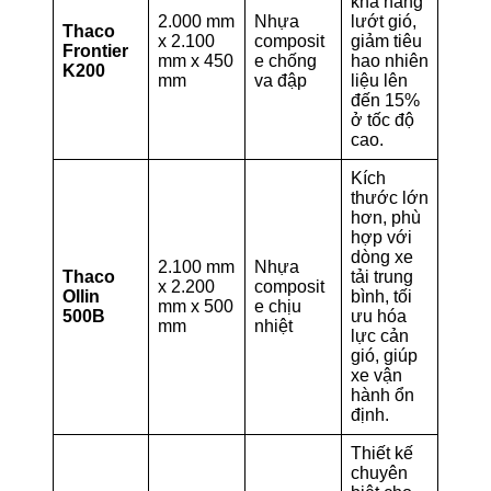
khả năng
2.000 mm
Nhựa
lướt gió,
Thaco
x 2.100
composit
giảm tiêu
Frontier
mm x 450
e chống
hao nhiên
K200
mm
va đập
liệu lên
đến 15%
ở tốc độ
cao.
Kích
thước lớn
hơn, phù
hợp với
dòng xe
2.100 mm
Nhựa
Thaco
tải trung
x 2.200
composit
Ollin
bình, tối
mm x 500
e chịu
500B
ưu hóa
mm
nhiệt
lực cản
gió, giúp
xe vận
hành ổn
định.
Thiết kế
chuyên