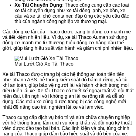
Xe Tải Chuyên Dụng
: Thaco cũng cung cấp các loại
xe tải chuyên dụng như xe tải đông lạnh, xe bồn, xe
cẩu và xe tải chở container, đáp ứng các yêu cầu đặc
thù của ngành công nghiệp và thương mại.
Các dòng xe tải của Thaco được trang bị động cơ mạnh mẽ
và tiết kiệm nhiên liệu. Ví dụ, xe tải Thaco Auman sử dụng
động cơ mạnh mẽ từ thương hiệu động cơ hàng đầu thế
giới, giúp tăng hiệu suất vận hành và giảm chi phí nhiên liệu.
Mui Lướt Gió Xe Tải Thaco
Xe tải Thaco được trang bị các hệ thống an toàn tiên tiến
như phanh ABS, hệ thống kiểm soát độ bám đường, và túi
khí an toàn, giúp bảo vệ người lái và hành khách trong mọi
điều kiện lái xe. Xe tải Thaco có thiết kế ngoại thất và nội thất
hiện đại, tiện nghi với không gian lái xe rộng rãi và dễ sử
dụng. Các mẫu xe cũng được trang bị các công nghệ mới
nhất để nâng cao trải nghiệm lái xe và làm việc.
Thaco cung cấp dịch vụ bảo trì và sửa chữa chuyên nghiệp
với hệ thống trung tâm dịch vụ rộng khắp và đội ngũ kỹ thuật
viên được đào tạo bài bản. Các linh kiện và phụ tùng chính
hãng của Thaco giúp đảm bảo hiệu suất và độ bền của xe.