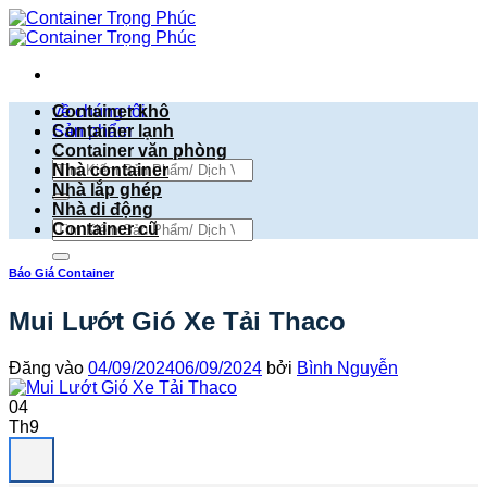
Bỏ
qua
nội
dung
về chúng tôi
Container khô
Sản phẩm
Container lạnh
Container văn phòng
Tìm
Nhà container
kiếm:
Nhà lắp ghép
Nhà di động
Tìm
Container cũ
kiếm:
Báo Giá Container
Mui Lướt Gió Xe Tải Thaco
Đăng vào
04/09/2024
06/09/2024
bởi
Bình Nguyễn
04
Th9