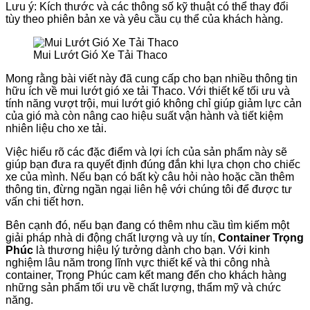
Lưu ý: Kích thước và các thông số kỹ thuật có thể thay đổi
tùy theo phiên bản xe và yêu cầu cụ thể của khách hàng.
Mui Lướt Gió Xe Tải Thaco
Mong rằng bài viết này đã cung cấp cho bạn nhiều thông tin
hữu ích về mui lướt gió xe tải Thaco. Với thiết kế tối ưu và
tính năng vượt trội, mui lướt gió không chỉ giúp giảm lực cản
của gió mà còn nâng cao hiệu suất vận hành và tiết kiệm
nhiên liệu cho xe tải.
Việc hiểu rõ các đặc điểm và lợi ích của sản phẩm này sẽ
giúp bạn đưa ra quyết định đúng đắn khi lựa chọn cho chiếc
xe của mình. Nếu bạn có bất kỳ câu hỏi nào hoặc cần thêm
thông tin, đừng ngần ngại liên hệ với chúng tôi để được tư
vấn chi tiết hơn.
Bên cạnh đó, nếu bạn đang có thêm nhu cầu tìm kiếm một
giải pháp nhà di động chất lượng và uy tín,
Container Trọng
Phúc
là thương hiệu lý tưởng dành cho bạn. Với kinh
nghiệm lâu năm trong lĩnh vực thiết kế và thi công nhà
container, Trọng Phúc cam kết mang đến cho khách hàng
những sản phẩm tối ưu về chất lượng, thẩm mỹ và chức
năng.