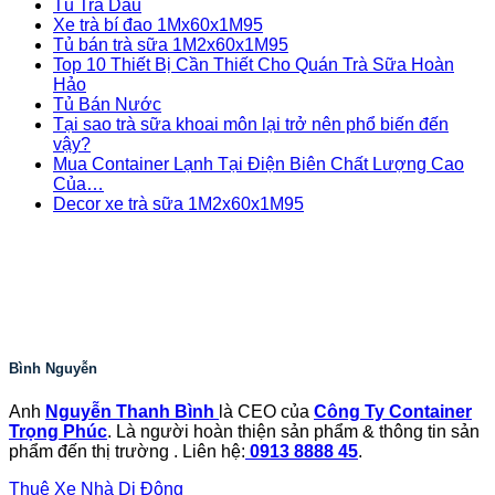
Tủ Trà Dâu
Xe trà bí đao 1Mx60x1M95
Tủ bán trà sữa 1M2x60x1M95
Top 10 Thiết Bị Cần Thiết Cho Quán Trà Sữa Hoàn
Hảo
Tủ Bán Nước
Tại sao trà sữa khoai môn lại trở nên phổ biến đến
vậy?
Mua Container Lạnh Tại Điện Biên Chất Lượng Cao
Của…
Decor xe trà sữa 1M2x60x1M95
Bình Nguyễn
Anh
Nguyễn Thanh Bình
là CEO của
Công Ty Container
Trọng Phúc
. Là người hoàn thiện sản phẩm & thông tin sản
phẩm đến thị trường . Liên hệ:
0913 8888 45
.
Thuê Xe Nhà Di Động