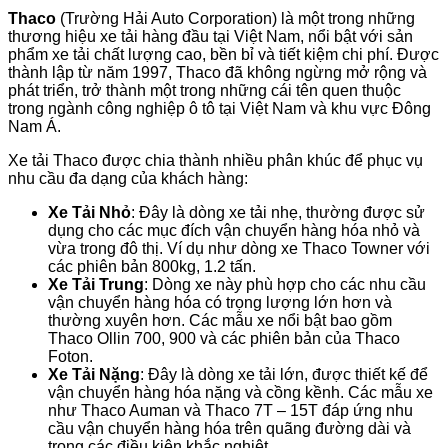
Thaco
(Trường Hải Auto Corporation) là một trong những
thương hiệu xe tải hàng đầu tại Việt Nam, nổi bật với sản
phẩm xe tải chất lượng cao, bền bỉ và tiết kiệm chi phí. Được
thành lập từ năm 1997, Thaco đã không ngừng mở rộng và
phát triển, trở thành một trong những cái tên quen thuộc
trong ngành công nghiệp ô tô tại Việt Nam và khu vực Đông
Nam Á.
Xe tải Thaco được chia thành nhiều phân khúc để phục vụ
nhu cầu đa dạng của khách hàng:
Xe Tải Nhỏ
: Đây là dòng xe tải nhẹ, thường được sử
dụng cho các mục đích vận chuyển hàng hóa nhỏ và
vừa trong đô thị. Ví dụ như dòng xe Thaco Towner với
các phiên bản 800kg, 1.2 tấn.
Xe Tải Trung
: Dòng xe này phù hợp cho các nhu cầu
vận chuyển hàng hóa có trọng lượng lớn hơn và
thường xuyên hơn. Các mẫu xe nổi bật bao gồm
Thaco Ollin 700, 900 và các phiên bản của Thaco
Foton.
Xe Tải Nặng
: Đây là dòng xe tải lớn, được thiết kế để
vận chuyển hàng hóa nặng và cồng kềnh. Các mẫu xe
như Thaco Auman và Thaco 7T – 15T đáp ứng nhu
cầu vận chuyển hàng hóa trên quãng đường dài và
trong các điều kiện khắc nghiệt.