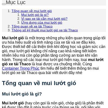
Mục Lục
Tổng quan về mui lướt gió
Mui lướt gió là gì?
Vì sao xe tải cần mui lướt gió?
Ứng dụng của mui lướt gió
Tổng quan về xe tải Thaco
Thông số kỹ thuật mui lướt gió xe tải Thaco
Mui lướt gió
là một trong những phụ kiện quan trọng giúp tối
ưu hóa hiệu suất và tính năng của xe tải và xe đầu kéo.
Được thiết kế để cải thiện tính khí động học và giảm sức cản
gió, mui lướt gió không chỉ nâng cao khả năng tiết kiệm
nhiên liệu mà còn góp phần tăng cường an toàn khi vận
hành. Trong số các loại mui lướt gió hiện nay, loại
mui lướt
gió
xe tải Thaco
là loại được ưa chuộng nhất. Cùng
Container Trọng Phúc
tìm hiểu để biết thêm thông tin mui
lướt gió xe tải Thaco qua bài viết dưới đây nhé
Tổng quan về mui lướt gió
Mui lướt gió là gì?
Mui lướt gió
(hay còn gọi là nón gió, chóp gió) là phần thiết
kế được lắp đặt ở phía trước của thùng xe tải, nối liền với