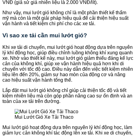
VNĐ (giả sử giá nhiên liệu là 2.000 VNĐ/lít).
Như vậy, mui lướt gió không chỉ là một phần thiết kế thẩm
mỹ mà còn là một giải pháp hiệu quả để cải thiện hiệu suất
vận hành và tiết kiệm chi phí cho các xe tải.
Vì sao xe tải cần mui lướt gió?
Khi xe tải di chuyển, mui lướt gió hoạt động dựa trên nguyên
lý khí động học, giúp điều chỉnh luồng không khí xung quanh
xe. Nhờ vào thiết kế này, mui lướt gió giảm thiểu đáng kể lực
cản của không khí, giúp xe vận hành hiệu quả hơn khi di
chuyển với tốc độ cao. Điều này dẫn đến việc tiết kiệm nhiên
liệu lên đến 20%, giảm sự hao mòn của động cơ và nâng
cao hiệu suất vận hành tổng thể.
Lắp đặt mui lướt gió không chỉ giúp cải thiện tốc độ và tiết
kiệm nhiên liệu mà còn góp phần nâng cao sự ổn định và an
toàn của xe tải trên đường.
Mui Lướt Gió Xe Tải Thaco
Mui lướt gió hoạt động dựa trên nguyên lý khí động học, làm
giảm lực cản không khí tác động lên xe tải. Khi xe di chuyển,