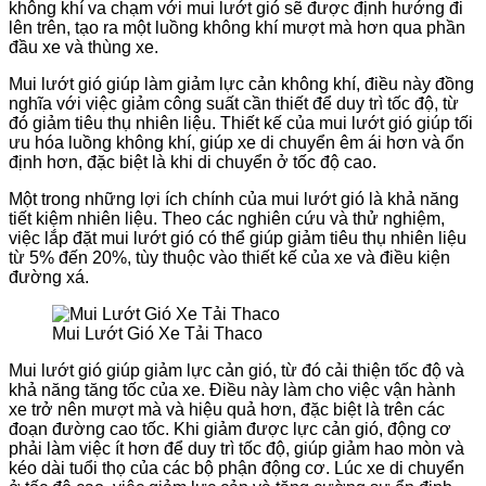
không khí va chạm với mui lướt gió sẽ được định hướng đi
lên trên, tạo ra một luồng không khí mượt mà hơn qua phần
đầu xe và thùng xe.
Mui lướt gió giúp làm giảm lực cản không khí, điều này đồng
nghĩa với việc giảm công suất cần thiết để duy trì tốc độ, từ
đó giảm tiêu thụ nhiên liệu. Thiết kế của mui lướt gió giúp tối
ưu hóa luồng không khí, giúp xe di chuyển êm ái hơn và ổn
định hơn, đặc biệt là khi di chuyển ở tốc độ cao.
Một trong những lợi ích chính của mui lướt gió là khả năng
tiết kiệm nhiên liệu. Theo các nghiên cứu và thử nghiệm,
việc lắp đặt mui lướt gió có thể giúp giảm tiêu thụ nhiên liệu
từ 5% đến 20%, tùy thuộc vào thiết kế của xe và điều kiện
đường xá.
Mui Lướt Gió Xe Tải Thaco
Mui lướt gió giúp giảm lực cản gió, từ đó cải thiện tốc độ và
khả năng tăng tốc của xe. Điều này làm cho việc vận hành
xe trở nên mượt mà và hiệu quả hơn, đặc biệt là trên các
đoạn đường cao tốc. Khi giảm được lực cản gió, động cơ
phải làm việc ít hơn để duy trì tốc độ, giúp giảm hao mòn và
kéo dài tuổi thọ của các bộ phận động cơ. Lúc xe di chuyển