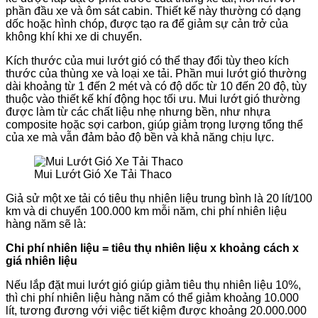
phần đầu xe và ôm sát cabin. Thiết kế này thường có dạng
dốc hoặc hình chóp, được tạo ra để giảm sự cản trở của
không khí khi xe di chuyển.
Kích thước của mui lướt gió có thể thay đổi tùy theo kích
thước của thùng xe và loại xe tải. Phần mui lướt gió thường
dài khoảng từ 1 đến 2 mét và có độ dốc từ 10 đến 20 độ, tùy
thuộc vào thiết kế khí động học tối ưu. Mui lướt gió thường
được làm từ các chất liệu nhẹ nhưng bền, như nhựa
composite hoặc sợi carbon, giúp giảm trọng lượng tổng thể
của xe mà vẫn đảm bảo độ bền và khả năng chịu lực.
Mui Lướt Gió Xe Tải Thaco
Giả sử một xe tải có tiêu thụ nhiên liệu trung bình là 20 lít/100
km và di chuyển 100.000 km mỗi năm, chi phí nhiên liệu
hàng năm sẽ là:
Chi phí nhiên liệu = tiêu thụ nhiên liệu x khoảng cách x
giá nhiên liệu
Nếu lắp đặt mui lướt gió giúp giảm tiêu thụ nhiên liệu 10%,
thì chi phí nhiên liệu hàng năm có thể giảm khoảng 10.000
lít, tương đương với việc tiết kiệm được khoảng 20.000.000