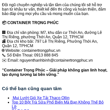
Đội ngũ chuyên nghiệp và tận tâm của chúng tôi sẽ hỗ trợ
bạn từ khâu tư vấn, thiết kế đến thi công và hoàn thiện, đảm
bảo đáp ứng mọi yêu cầu và mong muốn của bạn.
📦 CONTAINER TRỌNG PHÚC
🏢 Địa chỉ văn phòng: M7, khu dân cư Thới An, đường Lê
Thị Riêng, phường Thới An, Quận 12, TPHCM
🏬 Địa chỉ kho bãi: 797 Lê Thị Riêng, Phường Thới An,
Quận 12, TPHCM
🌐 Website: containertrongphuc.vn
📞 Số Điện Thoại: 0913 888 845
✉️ Email: nguyenthanhbinh@containertrongphuc.vn
“Container Trọng Phúc – Giải pháp không gian linh hoạt,
tạo dựng tương lai bền vững.”
Có thể bạn cũng quan tâm
Mui Lướt Gió Xe Tải Thaco Ollin
Top 10 Bột Trà Sữa Phổ Biến Mà Bạn Không Thể Bỏ
Lỡ