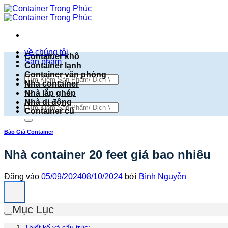
Bỏ
qua
nội
dung
về chúng tôi
Container khô
Sản phẩm
Container lạnh
Container văn phòng
Tìm
Nhà container
kiếm:
Nhà lắp ghép
Nhà di động
Tìm
Container cũ
kiếm:
Báo Giá Container
Nhà container 20 feet giá bao nhiêu
Đăng vào
05/09/2024
08/10/2024
bởi
Bình Nguyễn
Mục Lục
Thiết kế và cấu trúc: