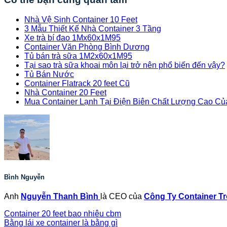
Nhà Vệ Sinh Container 10 Feet
3 Mẫu Thiết Kế Nhà Container 3 Tầng
Xe trà bí đao 1Mx60x1M95
Container Văn Phòng Bình Dương
Tủ bán trà sữa 1M2x60x1M95
Tại sao trà sữa khoai môn lại trở nên phổ biến đến vậy?
Tủ Bán Nước
Container Flatrack 20 feet Cũ
Nhà Container 20 Feet
Mua Container Lạnh Tại Điện Biên Chất Lượng Cao C
Bình Nguyễn
Anh
Nguyễn Thanh Bình
là CEO của
Công Ty Container T
Container 20 feet bao nhiêu cbm
Bằng lái xe container là bằng gì