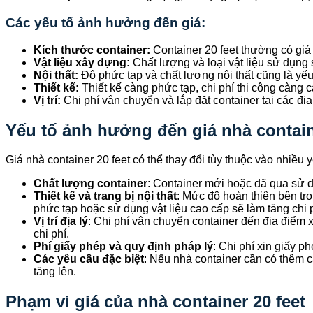
Các yếu tố ảnh hưởng đến giá:
Kích thước container:
Container 20 feet thường có giá 
Vật liệu xây dựng:
Chất lượng và loại vật liệu sử dụng 
Nội thất:
Độ phức tạp và chất lượng nội thất cũng là yếu 
Thiết kế:
Thiết kế càng phức tạp, chi phí thi công càng c
Vị trí:
Chi phí vận chuyển và lắp đặt container tại các đ
Yếu tố ảnh hưởng đến giá nhà contain
Giá nhà container 20 feet có thể thay đổi tùy thuộc vào nhiều
Chất lượng container
: Container mới hoặc đã qua sử d
Thiết kế và trang bị nội thất
: Mức độ hoàn thiện bên tro
phức tạp hoặc sử dụng vật liệu cao cấp sẽ làm tăng chi p
Vị trí địa lý
: Chi phí vận chuyển container đến địa điểm
chi phí.
Phí giấy phép và quy định pháp lý
: Chi phí xin giấy p
Các yêu cầu đặc biệt
: Nếu nhà container cần có thêm c
tăng lên.
Phạm vi giá của nhà container 20 feet