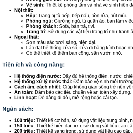
Vệ sinh:
Thiết kế phòng tắm và nhà vệ sinh hiện đạ
Nội thất:
Bếp:
Trang bị tủ bếp, bếp nấu, bồn rửa, hút mùi.
Phòng ngủ:
Giường ngủ, tủ quần áo, bàn làm việc
Phòng khách:
Sofa, bàn trà, tivi.
Trang trí:
Sử dụng các vật liệu trang trí như tranh 
Ngoại thất:
Sơn màu sắc tươi sáng, hiện đại.
Lắp đặt hệ thống cửa sổ, cửa đi bằng kính hoặc n
Có thể thiết kế thêm ban công, sân vườn nhỏ.
Tiện ích và công năng:
Hệ thống điện nước:
Đầy đủ hệ thống điện, nước, chiế
Hệ thống xử lý nước thải:
Đảm bảo vệ sinh môi trường
Cách âm, cách nhiệt:
Giúp không gian sống trở nên yên 
An toàn:
Đảm bảo các tiêu chuẩn về an toàn xây dựng.
Linh hoạt:
Dễ dàng di dời, mở rộng hoặc cải tạo.
Ngân sách:
100 triệu:
Thiết kế cơ bản, sử dụng vật liệu trung bình, n
150 triệu:
Thiết kế hiện đại hơn, sử dụng vật liệu cao cấp
200 triệu:
Thiết kế sang trọng, sử dụng vật liệu cao cấp,