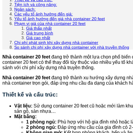
Tiện ích và công năng:
Ngân sách:
Các yếu tố ảnh hưởng đến giá:
Yếu tố ảnh hưởng đến giá nhà container 20 feet
Phạm vi giá của nhà container 20 feet
Giá thấp nhất
Giá trung bình
Giá cao nhất
Chi phí phát sinh khi xây dựng nhà container
So sánh chi phí xây dựng nhà container với nhà truyền thống
Nhà container 20 feet
đang trở thành một lựa chọn phổ biến 
container 20 feet có thể thay đổi tùy thuộc vào nhiều yếu tố 
sánh với chi phí xây dựng nhà truyền thống.
Nhà container 20 feet
đang trở thành xu hướng xây dựng nhà ở 
nhà container trọn gói, đáp ứng nhu cầu đa dạng của khách h
Thiết kế và cấu trúc:
Vật liệu:
Sử dụng container 20 feet cũ hoặc mới làm khun
sàn gỗ, sàn nhựa…
Mặt bằng:
1 phòng ngủ:
Phù hợp với hộ gia đình nhỏ hoặc l
2 phòng ngủ:
Đáp ứng nhu cầu của gia đình có 2-
Không gian mở:
Kết hợp phòng khách, bếp và ăn 