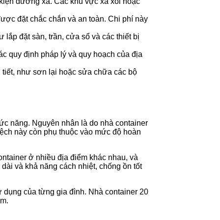
u kiện đường xá. Các khu vực xa xôi hoặc
ược đặt chắc chắn và an toàn. Chi phí này
lắp đặt sàn, trần, cửa sổ và các thiết bị
ác quy định pháp lý và quy hoạch của địa
 tiết, như sơn lại hoặc sửa chữa các bộ
ức năng. Nguyên nhân là do nhà container
nh lệch này còn phụ thuộc vào mức độ hoàn
container ở nhiều địa điểm khác nhau, và
u dài và khả năng cách nhiệt, chống ồn tốt
 dụng của từng gia đình. Nhà container 20
ệm.