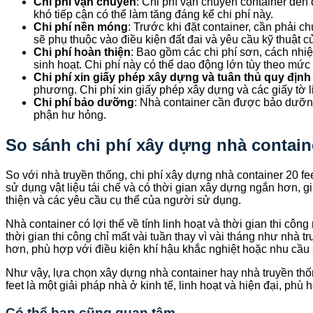
Chi phí vận chuyển
: Chi phí vận chuyển container đến
khó tiếp cận có thể làm tăng đáng kể chi phí này.
Chi phí nền móng
: Trước khi đặt container, cần phải 
sẽ phụ thuộc vào điều kiện đất đai và yêu cầu kỹ thuật 
Chi phí hoàn thiện
: Bao gồm các chi phí sơn, cách nhiệt
sinh hoạt. Chi phí này có thể dao động lớn tùy theo mức
Chi phí xin giấy phép xây dựng và tuân thủ quy địn
phương. Chi phí xin giấy phép xây dựng và các giấy tờ li
Chi phí bảo dưỡng
: Nhà container cần được bảo dưỡng 
phận hư hỏng.
So sánh chi phí xây dựng nhà contain
So với nhà truyền thống, chi phí xây dựng nhà container 20 f
sử dụng vật liệu tái chế và có thời gian xây dựng ngắn hơn, g
thiện và các yêu cầu cụ thể của người sử dụng.
Nhà container có lợi thế về tính linh hoạt và thời gian thi c
thời gian thi công chỉ mất vài tuần thay vì vài tháng như nhà t
hơn, phù hợp với điều kiện khí hậu khắc nghiệt hoặc nhu cầu 
Như vậy, lựa chọn xây dựng nhà container hay nhà truyền thố
feet là một giải pháp nhà ở kinh tế, linh hoạt và hiện đại, ph
Có thể bạn cũng quan tâm