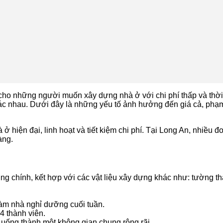
cho những người muốn xây dựng nhà ở với chi phí thấp và thời 
khác nhau. Dưới đây là những yếu tố ảnh hưởng đến giá cả, phạm 
hiện đại, linh hoạt và tiết kiệm chi phí. Tại Long An, nhiều đơn
àng.
g chính, kết hợp với các vật liệu xây dựng khác như: tường thạ
àm nhà nghỉ dưỡng cuối tuần.
4 thành viên.
uống thành một không gian chung rộng rãi.