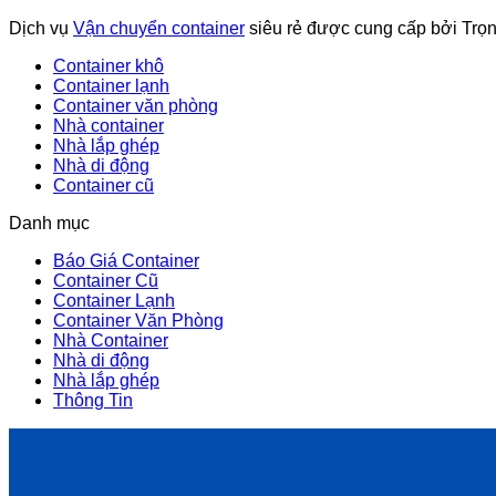
Dịch vụ
Vận chuyển container
siêu rẻ được cung cấp bởi Trọ
Container khô
Container lạnh
Container văn phòng
Nhà container
Nhà lắp ghép
Nhà di động
Container cũ
Danh mục
Báo Giá Container
Container Cũ
Container Lạnh
Container Văn Phòng
Nhà Container
Nhà di động
Nhà lắp ghép
Thông Tin