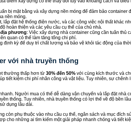
 địa điểm xây dựng có thể thay đổi tùy vào khoảng cách và điề
chuẩn bị mặt bằng và xây dựng nền móng để đảm bảo container đ
của nền móng.
, lắp đặt hệ thống điện nước, và các công việc nội thất khác như 
 độ hoàn thiện và các yêu cầu cụ thể của chủ nhà.
h địa phương
: Việc xây dựng nhà container cũng cần tuân thủ c
ên quan có thể làm tăng tổng chi phí.
định kỳ để duy trì chất lượng và bảo vệ khỏi tác động của thời
er với nhà truyền thống
eet thường thấp hơn từ
30% đến 50%
với cùng kích thước và ch
iúp tiết kiệm chi phí nhân công và vật liệu. Tuy nhiên, sự chê
ông nhanh. Người mua có thể dễ dàng vận chuyển và lắp đặt nhà 
ruyền thống. Tuy nhiên, nhà truyền thống có lợi thế về độ bền lâ
sử dụng lâu dài.
ng còn phụ thuộc vào nhu cầu cụ thể, ngân sách và mục đích sử
ù hợp cho những ai tìm kiếm một giải pháp nhanh chóng và tiết ki