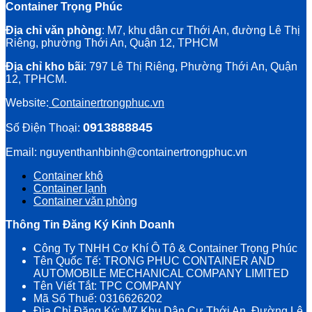
Container Trọng Phúc
Địa chỉ văn phòng
: M7, khu dân cư Thới An, đường Lê Thị
Riêng, phường Thới An, Quận 12, TPHCM
Địa chỉ kho bãi
: 797 Lê Thị Riêng, Phường Thới An, Quận
12, TPHCM.
Website:
Containertrongphuc.vn
0913888845
Số Điện Thoại:
Email: nguyenthanhbinh@containertrongphuc.vn
Container khô
Container lạnh
Container văn phòng
Thông Tin Đăng Ký Kinh Doanh
Công Ty TNHH Cơ Khí Ô Tô & Container Trọng Phúc
Tên Quốc Tế: TRONG PHUC CONTAINER AND
AUTOMOBILE MECHANICAL COMPANY LIMITED
Tên Viết Tắt: TPC COMPANY
Mã Số Thuế: 0316626202
Địa Chỉ Đăng Ký: M7 Khu Dân Cư Thới An, Đường Lê