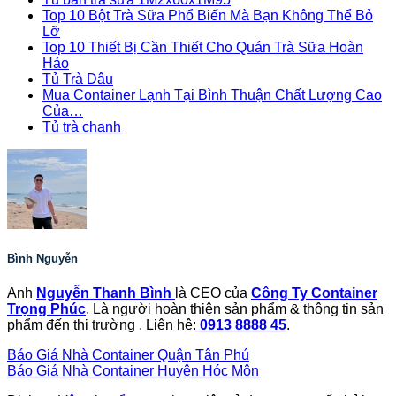
Top 10 Bột Trà Sữa Phổ Biến Mà Bạn Không Thể Bỏ
Lỡ
Top 10 Thiết Bị Cần Thiết Cho Quán Trà Sữa Hoàn
Hảo
Tủ Trà Dâu
Mua Container Lạnh Tại Bình Thuận Chất Lượng Cao
Của…
Tủ trà chanh
Bình Nguyễn
Anh
Nguyễn Thanh Bình
là CEO của
Công Ty Container
Trọng Phúc
. Là người hoàn thiện sản phẩm & thông tin sản
phẩm đến thị trường . Liên hệ:
0913 8888 45
.
Báo Giá Nhà Container Quận Tân Phú
Báo Giá Nhà Container Huyện Hóc Môn