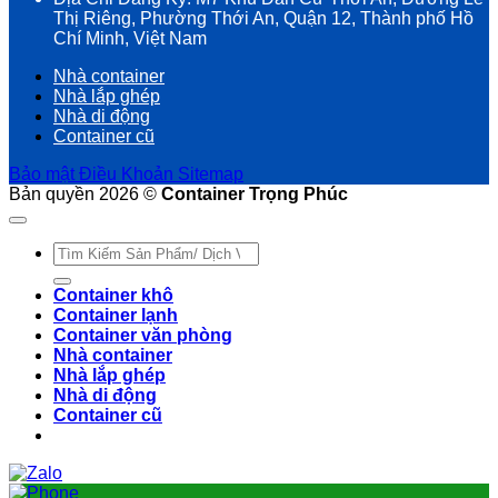
Thị Riêng, Phường Thới An, Quận 12, Thành phố Hồ
Chí Minh, Việt Nam
Nhà container
Nhà lắp ghép
Nhà di động
Container cũ
Bảo mật
Điều Khoản
Sitemap
Bản quyền 2026 ©
Container Trọng Phúc
Tìm
kiếm:
Container khô
Container lạnh
Container văn phòng
Nhà container
Nhà lắp ghép
Nhà di động
Container cũ