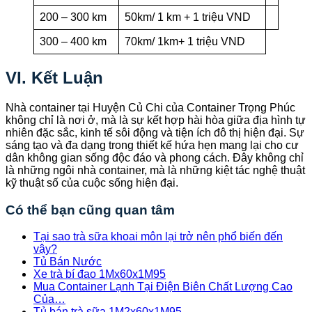
200 – 300 km
50km/ 1 km + 1 triệu VND
300 – 400 km
70km/ 1km+ 1 triệu VND
VI. Kết Luận
Nhà container tại Huyện Củ Chi của Container Trọng Phúc
không chỉ là nơi ở, mà là sự kết hợp hài hòa giữa địa hình tự
nhiên đặc sắc, kinh tế sôi động và tiện ích đô thị hiện đại. Sự
sáng tạo và đa dạng trong thiết kế hứa hẹn mang lại cho cư
dân không gian sống độc đáo và phong cách. Đây không chỉ
là những ngôi nhà container, mà là những kiệt tác nghệ thuật
kỹ thuật số của cuộc sống hiện đại.
Có thể bạn cũng quan tâm
Tại sao trà sữa khoai môn lại trở nên phổ biến đến
vậy?
Tủ Bán Nước
Xe trà bí đao 1Mx60x1M95
Mua Container Lạnh Tại Điện Biên Chất Lượng Cao
Của…
Tủ bán trà sữa 1M2x60x1M95