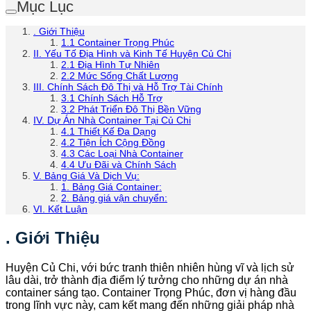
Mục Lục
. Giới Thiệu
1.1 Container Trọng Phúc
II. Yếu Tố Địa Hình và Kinh Tế Huyện Củ Chi
2.1 Địa Hình Tự Nhiên
2.2 Mức Sống Chất Lượng
III. Chính Sách Đô Thị và Hỗ Trợ Tài Chính
3.1 Chính Sách Hỗ Trợ
3.2 Phát Triển Đô Thị Bền Vững
IV. Dự Án Nhà Container Tại Củ Chi
4.1 Thiết Kế Đa Dạng
4.2 Tiện Ích Cộng Đồng
4.3 Các Loại Nhà Container
4.4 Ưu Đãi và Chính Sách
V. Bảng Giá Và Dịch Vụ:
1. Bảng Giá Container:
2. Bảng giá vận chuyển:
VI. Kết Luận
. Giới Thiệu
Huyện Củ Chi, với bức tranh thiên nhiên hùng vĩ và lịch sử
lâu dài, trở thành địa điểm lý tưởng cho những dự án nhà
container sáng tạo. Container Trọng Phúc, đơn vị hàng đầu
trong lĩnh vực này, cam kết mang đến những giải pháp nhà