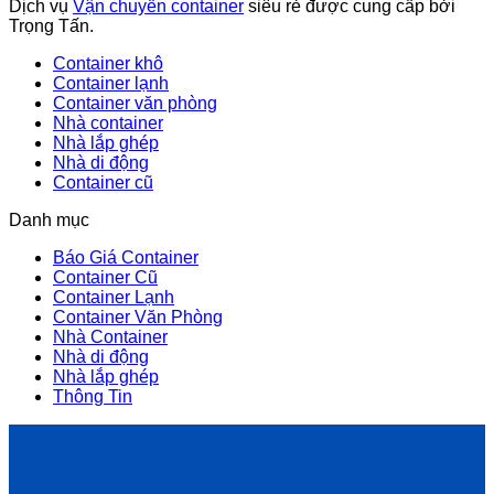
Dịch vụ
Vận chuyển container
siêu rẻ được cung cấp bởi
Trọng Tấn.
Container khô
Container lạnh
Container văn phòng
Nhà container
Nhà lắp ghép
Nhà di động
Container cũ
Danh mục
Báo Giá Container
Container Cũ
Container Lạnh
Container Văn Phòng
Nhà Container
Nhà di động
Nhà lắp ghép
Thông Tin