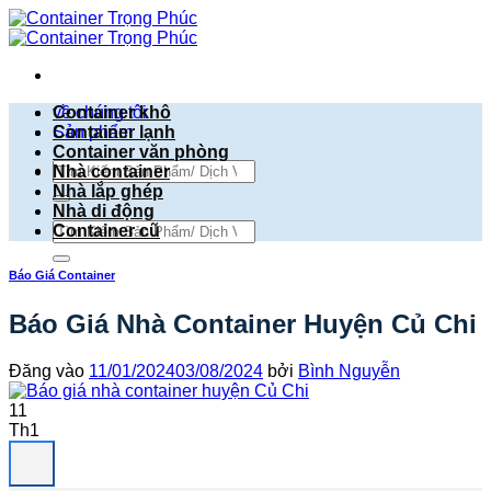
Bỏ
qua
nội
dung
về chúng tôi
Container khô
Sản phẩm
Container lạnh
Container văn phòng
Tìm
Nhà container
kiếm:
Nhà lắp ghép
Nhà di động
Tìm
Container cũ
kiếm:
Báo Giá Container
Báo Giá Nhà Container Huyện Củ Chi
Đăng vào
11/01/2024
03/08/2024
bởi
Bình Nguyễn
11
Th1