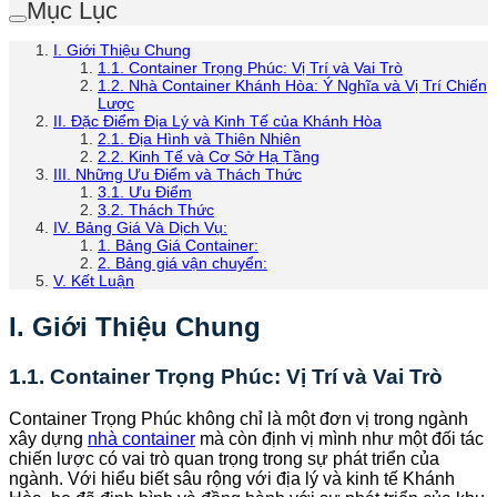
Mục Lục
I. Giới Thiệu Chung
1.1. Container Trọng Phúc: Vị Trí và Vai Trò
1.2. Nhà Container Khánh Hòa: Ý Nghĩa và Vị Trí Chiến
Lược
II. Đặc Điểm Địa Lý và Kinh Tế của Khánh Hòa
2.1. Địa Hình và Thiên Nhiên
2.2. Kinh Tế và Cơ Sở Hạ Tầng
III. Những Ưu Điểm và Thách Thức
3.1. Ưu Điểm
3.2. Thách Thức
IV. Bảng Giá Và Dịch Vụ:
1. Bảng Giá Container:
2. Bảng giá vận chuyển:
V. Kết Luận
I. Giới Thiệu Chung
1.1. Container Trọng Phúc: Vị Trí và Vai Trò
Container Trọng Phúc không chỉ là một đơn vị trong ngành
xây dựng
nhà container
mà còn định vị mình như một đối tác
chiến lược có vai trò quan trọng trong sự phát triển của
ngành. Với hiểu biết sâu rộng với địa lý và kinh tế Khánh