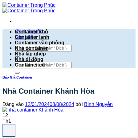
Bỏ
qua
nội
dung
về chúng tôi
Container khô
Sản phẩm
Container lạnh
Container văn phòng
Tìm
Nhà container
kiếm:
Nhà lắp ghép
Nhà di động
Tìm
Container cũ
kiếm:
Báo Giá Container
Nhà Container Khánh Hòa
Đăng vào
12/01/2024
08/08/2024
bởi
Bình Nguyễn
12
Th1