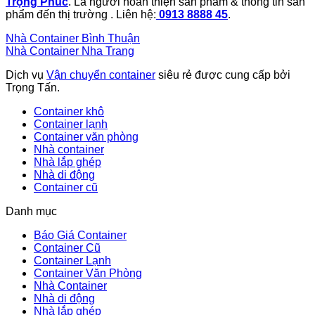
Trọng Phúc
. Là người hoàn thiện sản phẩm & thông tin sản
phẩm đến thị trường . Liên hệ:
0913 8888 45
.
Nhà Container Bình Thuận
Nhà Container Nha Trang
Dịch vụ
Vận chuyển container
siêu rẻ được cung cấp bởi
Trọng Tấn.
Container khô
Container lạnh
Container văn phòng
Nhà container
Nhà lắp ghép
Nhà di động
Container cũ
Danh mục
Báo Giá Container
Container Cũ
Container Lạnh
Container Văn Phòng
Nhà Container
Nhà di động
Nhà lắp ghép