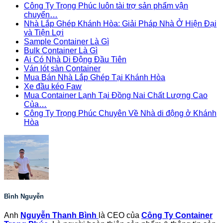
Công Ty Trọng Phúc luôn tài trợ sản phẩm vận
chuyển…
Nhà Lắp Ghép Khánh Hòa: Giải Pháp Nhà Ở Hiện Đại
và Tiện Lợi
Sample Container Là Gì
Bulk Container Là Gì
Ai Có Nhà Di Động Đầu Tiên
Ván lót sàn Container
Mua Bán Nhà Lắp Ghép Tại Khánh Hòa
Xe đầu kéo Faw
Mua Container Lạnh Tại Đồng Nai Chất Lượng Cao
Của…
Công Ty Trọng Phúc Chuyên Về Nhà di động ở Khánh
Hòa
Bình Nguyễn
Anh
Nguyễn Thanh Bình
là CEO của
Công Ty Container