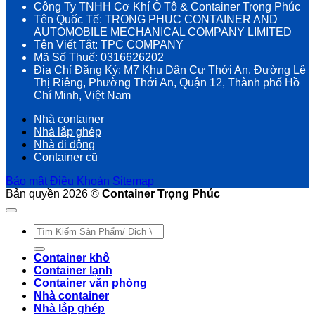
Công Ty TNHH Cơ Khí Ô Tô & Container Trọng Phúc
Tên Quốc Tế: TRONG PHUC CONTAINER AND
AUTOMOBILE MECHANICAL COMPANY LIMITED
Tên Viết Tắt: TPC COMPANY
Mã Số Thuế: 0316626202
Địa Chỉ Đăng Ký: M7 Khu Dân Cư Thới An, Đường Lê
Thị Riêng, Phường Thới An, Quận 12, Thành phố Hồ
Chí Minh, Việt Nam
Nhà container
Nhà lắp ghép
Nhà di động
Container cũ
Bảo mật
Điều Khoản
Sitemap
Bản quyền 2026 ©
Container Trọng Phúc
Tìm
kiếm:
Container khô
Container lạnh
Container văn phòng
Nhà container
Nhà lắp ghép