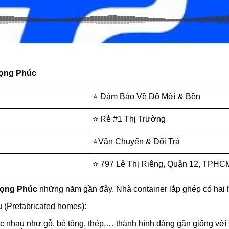
rọng Phúc
⭐ Đảm Bảo Về Độ Mới & Bền
⭐ Rẻ #1 Thị Trường
⭐Vận Chuyển & Đổi Trả
⭐ 797 Lê Thị Riêng, Quận 12, TPHC
rọng Phúc
những năm gần đây. Nhà container lắp ghép có hai h
u (Prefabricated homes):
 nhau như gỗ, bê tông, thép,… thành hình dáng gần giống với c