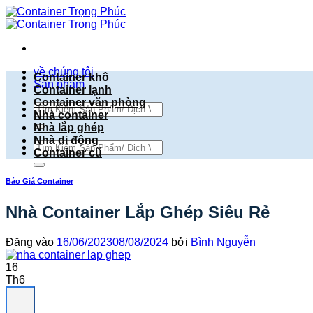
Bỏ
qua
nội
dung
về chúng tôi
Container khô
Sản phẩm
Container lạnh
Container văn phòng
Tìm
Nhà container
kiếm:
Nhà lắp ghép
Nhà di động
Tìm
Container cũ
kiếm:
Báo Giá Container
Nhà Container Lắp Ghép Siêu Rẻ
Đăng vào
16/06/2023
08/08/2024
bởi
Bình Nguyễn
16
Th6