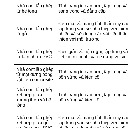
Nhà cont lắp ghép
Tính trang trí cao hơn, tập trung v
từ bê tông
sang trọng và đẳng cấp
Đẹp mắt và mang tính thẩm mỹ ca
Nhà cont lắp ghép
tập trung vào sự phù hợp với thiê
từ gỗ
nhiên và sử dụng các vật liệu thân
thiện với môi trường
Nhà cont lắp ghép
Đơn giản và tiện nghi, tập trung v
từ tấm nhựa PVC
tiết kiệm chi phí và dễ dàng vệ sin
Nhà cont lắp ghép
Tính trang trí cao hơn, tập trung v
từ mặt dựng bằng
bền vững và kiên cố
vật liệu composite
Nhà cont lắp ghép
kết hợp giữa
Tính trang trí cao hơn, tập trung v
khung thép và bê
bền vững và kiên cố
tông
Nhà cont lắp ghép
Đẹp mắt và mang tính thẩm mỹ ca
kết hợp giữa gỗ
tập trung vào sự phù hợp với thiê
và tấm nhựa PVC
nhiên, eco-friendly và dễ dàng vệ 