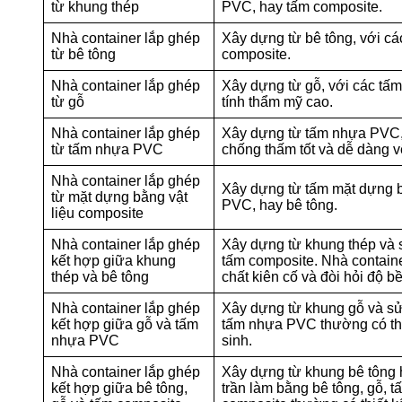
từ khung thép
PVC, hay tấm composite.
Nhà container lắp ghép
Xây dựng từ bê tông, với cá
từ bê tông
composite.
Nhà container lắp ghép
Xây dựng từ gỗ, với các tấm
từ gỗ
tính thẩm mỹ cao.
Nhà container lắp ghép
Xây dựng từ tấm nhựa PVC, v
từ tấm nhựa PVC
chống thấm tốt và dễ dàng v
Nhà container lắp ghép
Xây dựng từ tấm mặt dựng bằ
từ mặt dựng bằng vật
PVC, hay bê tông.
liệu composite
Nhà container lắp ghép
Xây dựng từ khung thép và 
kết hợp giữa khung
tấm composite. Nhà containe
thép và bê tông
chất kiên cố và đòi hỏi độ b
Nhà container lắp ghép
Xây dựng từ khung gỗ và sử
kết hợp giữa gỗ và tấm
tấm nhựa PVC thường có thi
nhựa PVC
sinh.
Nhà container lắp ghép
Xây dựng từ khung bê tông 
kết hợp giữa bê tông,
trần làm bằng bê tông, gỗ, 