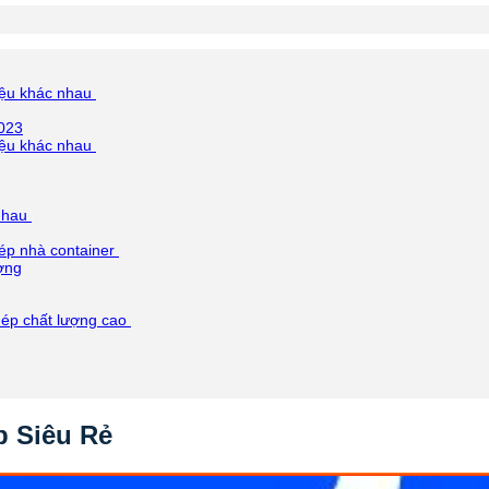
liệu khác nhau
2023
liệu khác nhau
 nhau
hép nhà container
ượng
hép chất lượng cao
p Siêu Rẻ