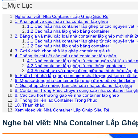
Mục Lục
Nghe bài viết: Nhà Container Lắp Ghép Siêu Rẻ
1. Khái quát về các mẫu nhà container lắp ghép
1.1 Các mẫu nhà container lắp ghép từ các nguyên vật 
1.2 Các mẫu nhà lắp ghép bằng container
2. Bảng giá và mẫu các loại nhà container lắp ghép mới nhất 
2.1 Các mẫu nhà container lắp ghép từ các nguyên vật 
2.2 Các mẫu nhà lắp ghép bằng container
3. Gợi ý cách chọn nhà lắp ghép container giá rẻ
4. Thông tin chi tiết các mẫu nhà container lắp ghép
4.1 Nhà container lắp ghép từ các nguyên vật liệu khác
4.2 Nhà container lắp ghép từ các thùng container
4.3 So sánh ưu và nhược điểm giữa hai hình thức lắp g
5. Phân biệt nhà lắp ghép container chất lượng và kém chất l
6. Mẹo sử dụng nhà container lắp ghép được bền về tiết kiệm
7. Giải pháp cho những hạn chế của nhà container lắp ghép
8. Container Trọng Phúc chuyên cung cấp nhà container lắp g
8. Các câu hỏi thường gặp về nhà container lắp ghép
9. Thông tin liên lạc Container Trọng Phúc
10. Tham khảo
Xem video về: Nhà Container Lắp Ghép Siêu Rẻ
Nghe bài viết: Nhà Container Lắp Ghé