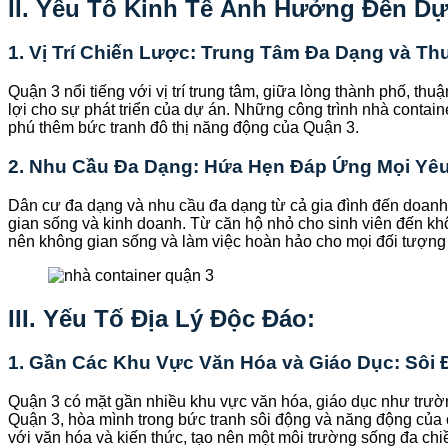
II. Yếu Tố Kinh Tế Ảnh Hưởng Đến Dự
1. Vị Trí Chiến Lược: Trung Tâm Đa Dạng và Th
Quận 3 nổi tiếng với vị trí trung tâm, giữa lòng thành phố, thuậ
lợi cho sự phát triển của dự án. Những công trình nhà contai
phú thêm bức tranh đô thị năng động của Quận 3.
2. Nhu Cầu Đa Dạng: Hứa Hẹn Đáp Ứng Mọi Yê
Dân cư đa dạng và nhu cầu đa dạng từ cả gia đình đến doan
gian sống và kinh doanh. Từ căn hộ nhỏ cho sinh viên đến kh
nên không gian sống và làm việc hoàn hảo cho mọi đối tượng
III. Yếu Tố Địa Lý Độc Đáo:
1. Gần Các Khu Vực Văn Hóa và Giáo Dục: Sôi
Quận 3 có mặt gần nhiều khu vực văn hóa, giáo dục như trườ
Quận 3, hòa mình trong bức tranh sôi động và năng động của 
với văn hóa và kiến thức, tạo nên một môi trường sống đa ch