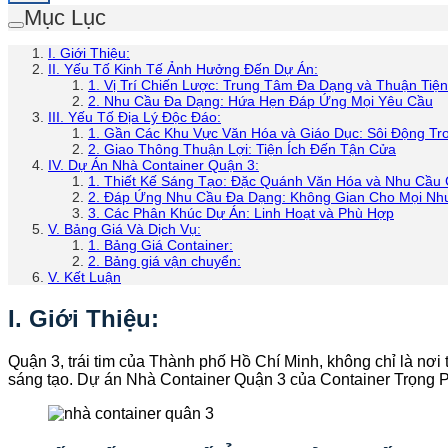
Mục Lục
I. Giới Thiệu:
II. Yếu Tố Kinh Tế Ảnh Hưởng Đến Dự Án:
1. Vị Trí Chiến Lược: Trung Tâm Đa Dạng và Thuận Tiện
2. Nhu Cầu Đa Dạng: Hứa Hẹn Đáp Ứng Mọi Yêu Cầu
III. Yếu Tố Địa Lý Độc Đáo:
1. Gần Các Khu Vực Văn Hóa và Giáo Dục: Sôi Động Tr
2. Giao Thông Thuận Lợi: Tiện Ích Đến Tận Cửa
IV. Dự Án Nhà Container Quận 3:
1. Thiết Kế Sáng Tạo: Đặc Quánh Văn Hóa và Nhu Cầu
2. Đáp Ứng Nhu Cầu Đa Dạng: Không Gian Cho Mọi Nh
3. Các Phân Khúc Dự Án: Linh Hoạt và Phù Hợp
V. Bảng Giá Và Dịch Vụ:
1. Bảng Giá Container:
2. Bảng giá vận chuyển:
V. Kết Luận
I. Giới Thiệu:
Quận 3, trái tim của Thành phố Hồ Chí Minh, không chỉ là nơi
sáng tạo. Dự án Nhà Container Quận 3 của Container Trọng 