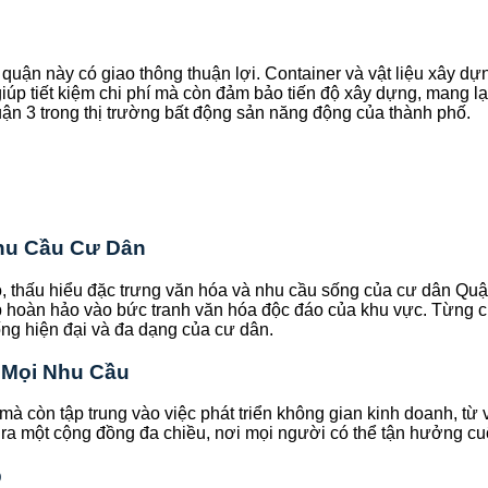
quận này có giao thông thuận lợi. Container và vật liệu xây 
iúp tiết kiệm chi phí mà còn đảm bảo tiến độ xây dựng, mang lại
uận 3 trong thị trường bất động sản năng động của thành phố.
Nhu Cầu Cư Dân
o, thấu hiểu đặc trưng văn hóa và nhu cầu sống của cư dân Quậ
ợp hoàn hảo vào bức tranh văn hóa độc đáo của khu vực. Từng ch
ng hiện đại và đa dạng của cư dân.
 Mọi Nhu Cầu
 còn tập trung vào việc phát triển không gian kinh doanh, từ v
a một cộng đồng đa chiều, nơi mọi người có thể tận hưởng cuộc 
p