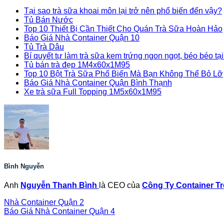
Tại sao trà sữa khoai môn lại trở nên phổ biến đến vậy?
Tủ Bán Nước
Top 10 Thiết Bị Cần Thiết Cho Quán Trà Sữa Hoàn Hảo
Báo Giá Nhà Container Quận 10
Tủ Trà Dâu
Bí quyết tự làm trà sữa kem trứng ngon ngọt, béo béo tạ
Tủ bán trà đẹp 1M4x60x1M95
Top 10 Bột Trà Sữa Phổ Biến Mà Bạn Không Thể Bỏ Lỡ
Báo Giá Nhà Container Quận Bình Thạnh
Xe trà sữa Full Topping 1M5x60x1M95
Bình Nguyễn
Anh
Nguyễn Thanh Bình
là CEO của
Công Ty Container T
Nhà Container Quận 2
Báo Giá Nhà Container Quận 4