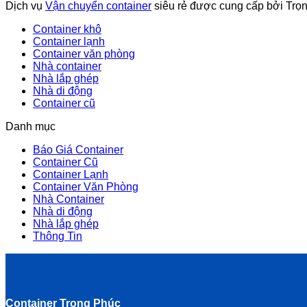
Dịch vụ
Vận chuyển container
siêu rẻ được cung cấp bởi Trọ
Container khô
Container lạnh
Container văn phòng
Nhà container
Nhà lắp ghép
Nhà di động
Container cũ
Danh mục
Báo Giá Container
Container Cũ
Container Lạnh
Container Văn Phòng
Nhà Container
Nhà di động
Nhà lắp ghép
Thông Tin
Container Trọng Phúc