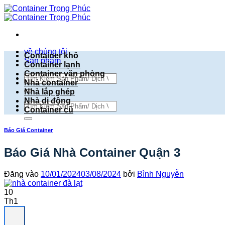
Bỏ
qua
nội
dung
về chúng tôi
Container khô
Sản phẩm
Container lạnh
Container văn phòng
Tìm
Nhà container
kiếm:
Nhà lắp ghép
Nhà di động
Tìm
Container cũ
kiếm:
Báo Giá Container
Báo Giá Nhà Container Quận 3
Đăng vào
10/01/2024
03/08/2024
bởi
Bình Nguyễn
10
Th1