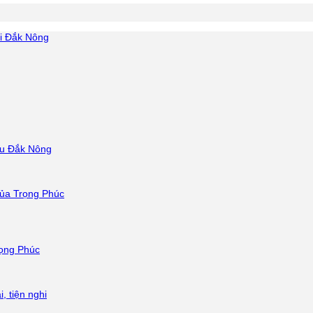
ại Đắk Nông
hậu Đắk Nông
của Trọng Phúc
rọng Phúc
, tiện nghi