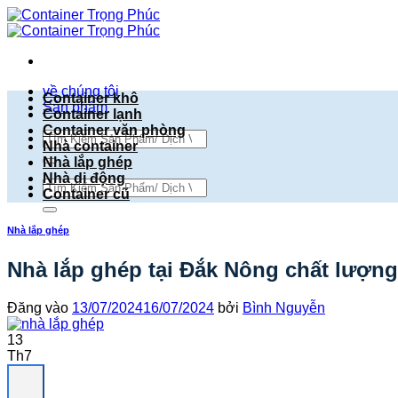
Bỏ
qua
nội
dung
về chúng tôi
Container khô
Sản phẩm
Container lạnh
Container văn phòng
Tìm
Nhà container
kiếm:
Nhà lắp ghép
Nhà di động
Tìm
Container cũ
kiếm:
Nhà lắp ghép
Nhà lắp ghép tại Đắk Nông chất lượng
Đăng vào
13/07/2024
16/07/2024
bởi
Bình Nguyễn
13
Th7