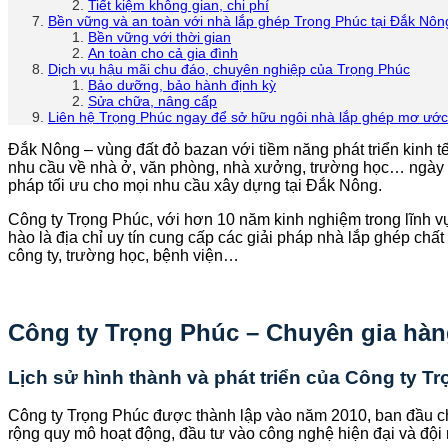
Tiết kiệm không gian, chi phí
Bền vững và an toàn với nhà lắp ghép Trọng Phúc tại Đắk Nôn
Bền vững với thời gian
An toàn cho cả gia đình
Dịch vụ hậu mãi chu đáo, chuyên nghiệp của Trọng Phúc
Bảo dưỡng, bảo hành định kỳ
Sửa chữa, nâng cấp
Liên hệ Trọng Phúc ngay để sở hữu ngôi nhà lắp ghép mơ ước
Đắk Nông – vùng đất đỏ bazan với tiềm năng phát triển kinh tế
nhu cầu về nhà ở, văn phòng, nhà xưởng, trường học… ngày cà
pháp tối ưu cho mọi nhu cầu xây dựng tại Đắk Nông.
Công ty Trọng Phúc, với hơn 10 năm kinh nghiệm trong lĩnh vự
hào là địa chỉ uy tín cung cấp các giải pháp nhà lắp ghép c
công ty, trường học, bệnh viện…
Công ty Trọng Phúc – Chuyên gia hàn
Lịch sử hình thành và phát triển của Công ty T
Công ty Trọng Phúc được thành lập vào năm 2010, ban đầu c
rộng quy mô hoạt động, đầu tư vào công nghệ hiện đại và đội