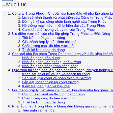
Mục Lục
Công ty Trọng Phúc – Chuyên gia hàng đầu về nhà lắp ghép t
Lịch sử hình thành và phát triển của Công ty Trọng Phúc
Đội ngũ kỹ sư, công nhân lành nghề của Trọng Phúc
Hệ thống máy móc, thiết bị hiện đại của Trọng Phúc
Cam kết chất lượng và uy tín của Trọng Phúc
Ưu điểm vượt trội của nhà lắp ghép Trọng Phúc tại Đắk Nông
Tiết kiệm thời gian thi công
Giá thành hợp lý, tiết kiệm chi phí
Chất lượng cao, độ bền vượt trội
Thiết kế linh hoạt, đa dạng
Các loại nhà lắp ghép Trọng Phúc phù hợp với điều kiện khí 
Nhà lắp ghép dân dụng
Nhà lắp ghép văn phòng, nhà xưởng
Nhà lắp ghép công trình công cộng
Quy trình thi công nhà lắp ghép nhanh chóng, chuyên nghiệp 
Khảo sát, thiết kế và lập kế hoạch thi công
Sản xuất, gia công và hoàn thiện tại xưởng
Lắp đặt, hoàn thiện tại công trường
Kiểm tra, bàn giao và hậu mãi
Giá thành hợp lý, tiết kiệm chi phí khi lựa chọn nhà lắp ghép T
Chi phí sản xuất và thi công cạnh tranh
Chất lượng cao, độ bền vượt trội
Thiết kế linh hoạt, đa dạng
Nhà lắp ghép Trọng Phúc – Mang đến không gian sống hiện đại
Tiện nghi và hiện đại