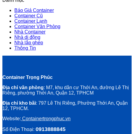
Danh mục
Báo Giá Container
Container Cũ
Container Lạnh
Container Văn Phòng
Nhà Container
Nhà di động
Nhà lắp ghép
Thông Tin
Container Trọng Phúc
Địa chỉ văn phòng
: M7, khu dân cư Thới An, đường Lê Thị
Riêng, phường Thới An, Quận 12, TPHCM
Địa chỉ kho bãi
: 797 Lê Thị Riêng, Phường Thới An, Quận
12, TPHCM.
Website:
Containertrongphuc.vn
0913888845
Số Điện Thoại: