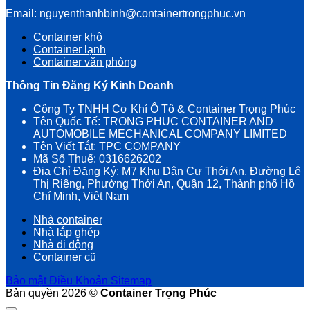
Email: nguyenthanhbinh@containertrongphuc.vn
Container khô
Container lạnh
Container văn phòng
Thông Tin Đăng Ký Kinh Doanh
Công Ty TNHH Cơ Khí Ô Tô & Container Trọng Phúc
Tên Quốc Tế: TRONG PHUC CONTAINER AND
AUTOMOBILE MECHANICAL COMPANY LIMITED
Tên Viết Tắt: TPC COMPANY
Mã Số Thuế: 0316626202
Địa Chỉ Đăng Ký: M7 Khu Dân Cư Thới An, Đường Lê
Thị Riêng, Phường Thới An, Quận 12, Thành phố Hồ
Chí Minh, Việt Nam
Nhà container
Nhà lắp ghép
Nhà di động
Container cũ
Bảo mật
Điều Khoản
Sitemap
Bản quyền 2026 ©
Container Trọng Phúc