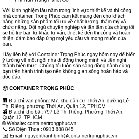
Với kinh nghiệm lâu năm trong lĩnh vực thiết kế và thi công
nhà container, Trọng Phúc cam kết mang đến cho khách
hàng những sản phẩm tối ưu về chất lượng, thẩm mỹ và
chức năng. Đội ngũ chuyên nghiệp và tận tâm của chúng tôi
sẽ hỗ trợ bạn từ khâu tư vấn, thiết kế đến thi công và hoàn
thiện, đảm bảo đáp ứng mọi yêu cầu và mong muốn của
bạn.
Hãy liên hệ với Container Trọng Phúc ngay hôm nay để biến
ý tưởng về một ngôi nhà di động thông minh và tiện nghi
thành hiện thực. Chúng tôi luôn sẵn sàng đồng hành cùng
bạn trên hành trình tạo nên không gian sống hoàn hảo và
độc đáo.
📦 CONTAINER TRỌNG PHÚC
🏢 Địa chỉ văn phòng: M7, khu dân cư Thới An, đường Lê
Thị Riêng, phường Thới An, Quận 12, TPHCM
🏬 Địa chỉ kho bãi: 797 Lê Thị Riêng, Phường Thới An,
Quận 12, TPHCM
🌐 Website: containertrongphuc.vn
📞 Số Điện Thoại: 0913 888 845
✉️ Email: nguyenthanhbinh@containertrongphuc.vn