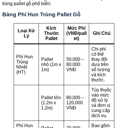
trùng pallet gỗ phổ biến:
Bảng Phí Hun Trùng Pallet Gỗ
Kích
Mức Phí
Loại Xử
Thước
(VNĐ/pall
Ghi Chú
Lý
Pallet
et)
Chi phí
có thể
Phí Hun
Pallet
50.000 –
thay đổi
Trùng
nhỏ (1m x
80.000
dựa trên
Nhiệt
1m)
VNĐ
số lượng
(HT)
và kích
thước.
Tùy thuộc
vào mức
Pallet lớn
80.000 –
độ xử lý
(1.2m x
120.000
và đơn vị
1.2m)
VNĐ
cung cấp
dịch vụ.
Phí Hun
Bao gồm