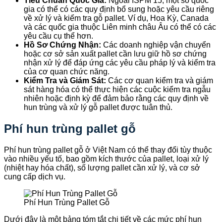
Tiêu Chuẩn Quốc Gia:
Ngoài ISPM 15, một số quốc
gia có thể có các quy định bổ sung hoặc yêu cầu riêng
về xử lý và kiểm tra gỗ pallet. Ví dụ, Hoa Kỳ, Canada
và các quốc gia thuộc Liên minh châu Âu có thể có các
yêu cầu cụ thể hơn.
Hồ Sơ Chứng Nhận:
Các doanh nghiệp vận chuyển
hoặc cơ sở sản xuất pallet cần lưu giữ hồ sơ chứng
nhận xử lý để đáp ứng các yêu cầu pháp lý và kiểm tra
của cơ quan chức năng.
Kiểm Tra và Giám Sát:
Các cơ quan kiểm tra và giám
sát hàng hóa có thể thực hiện các cuộc kiểm tra ngẫu
nhiên hoặc định kỳ để đảm bảo rằng các quy định về
hun trùng và xử lý gỗ pallet được tuân thủ.
Phí hun trùng pallet gỗ
Phí hun trùng pallet gỗ ở Việt Nam có thể thay đổi tùy thuộc
vào nhiều yếu tố, bao gồm kích thước của pallet, loại xử lý
(nhiệt hay hóa chất), số lượng pallet cần xử lý, và cơ sở
cung cấp dịch vụ.
Phí Hun Trùng Pallet Gỗ
Dưới đây là một bảng tóm tắt chi tiết về các mức phí hun