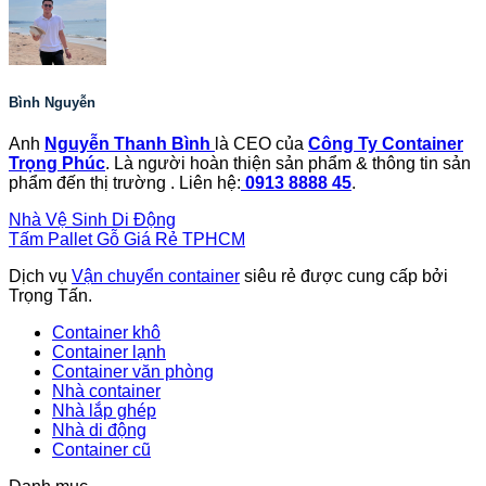
Bình Nguyễn
Anh
Nguyễn Thanh Bình
là CEO của
Công Ty Container
Trọng Phúc
. Là người hoàn thiện sản phẩm & thông tin sản
phẩm đến thị trường . Liên hệ:
0913 8888 45
.
Nhà Vệ Sinh Di Động
Tấm Pallet Gỗ Giá Rẻ TPHCM
Dịch vụ
Vận chuyển container
siêu rẻ được cung cấp bởi
Trọng Tấn.
Container khô
Container lạnh
Container văn phòng
Nhà container
Nhà lắp ghép
Nhà di động
Container cũ