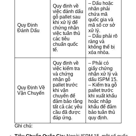
– Dấu hoặc
Quy định về
nhãn phải
việc đánh dấu
chứa mã
gỗ pallet sau
quốc gia và
khi xử lý để
Quy Định
mã số cơ sở
chứng nhận
Đánh Dấu
xử lý.
việc tuân thủ
– Dấu phải rõ
các tiêu
ràng và
chuẩn quốc
không thể bị
tế.
xóa nhòa.
Quy định về
– Phải có
việc kiểm tra
giấy chứng
và chứng
nhận xử lý và
nhận gỗ
dấu ISPM 15.
pallet trước
– Kiểm tra gỗ
Quy Định Về
khi vận
pallet trước
Vận Chuyển
chuyển để
khi xuất khẩu
đảm bảo rằng
hoặc nhập
tất cả các yêu
khẩu để đảm
cầu đã được
bảo tuân thủ
đáp ứng.
quy định.
Ghi chú: