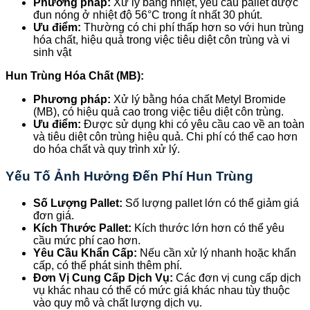
Phương pháp:
Xử lý bằng nhiệt, yêu cầu pallet được
đun nóng ở nhiệt độ 56°C trong ít nhất 30 phút.
Ưu điểm:
Thường có chi phí thấp hơn so với hun trùng
hóa chất, hiệu quả trong việc tiêu diệt côn trùng và vi
sinh vật
Hun Trùng Hóa Chất (MB):
Phương pháp:
Xử lý bằng hóa chất Metyl Bromide
(MB), có hiệu quả cao trong việc tiêu diệt côn trùng.
Ưu điểm:
Được sử dụng khi có yêu cầu cao về an toàn
và tiêu diệt côn trùng hiệu quả. Chi phí có thể cao hơn
do hóa chất và quy trình xử lý.
Yếu Tố Ảnh Hưởng Đến Phí Hun Trùng
Số Lượng Pallet:
Số lượng pallet lớn có thể giảm giá
đơn giá.
Kích Thước Pallet:
Kích thước lớn hơn có thể yêu
cầu mức phí cao hơn.
Yêu Cầu Khẩn Cấp:
Nếu cần xử lý nhanh hoặc khẩn
cấp, có thể phát sinh thêm phí.
Đơn Vị Cung Cấp Dịch Vụ:
Các đơn vị cung cấp dịch
vụ khác nhau có thể có mức giá khác nhau tùy thuộc
vào quy mô và chất lượng dịch vụ.