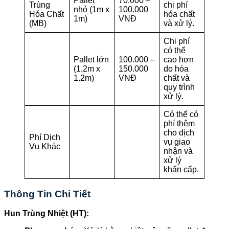
Pallet
70.000 –
Trùng
chi phí
nhỏ (1m x
100.000
Hóa Chất
hóa chất
1m)
VNĐ
(MB)
và xử lý.
Chi phí
có thể
Pallet lớn
100.000 –
cao hơn
(1.2m x
150.000
do hóa
1.2m)
VNĐ
chất và
quy trình
xử lý.
Có thể có
phí thêm
cho dịch
Phí Dịch
vụ giao
Vụ Khác
nhận và
xử lý
khẩn cấp.
Thông Tin Chi Tiết
Hun Trùng Nhiệt (HT):