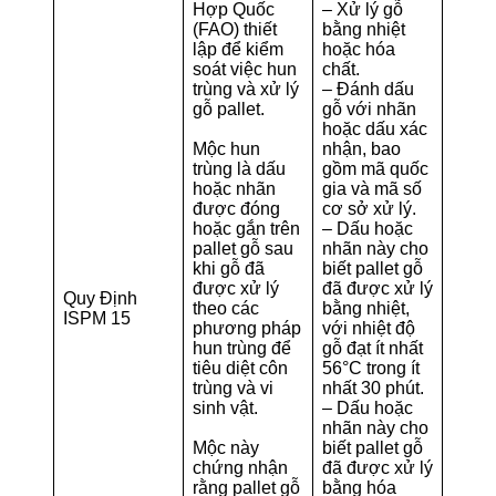
Hợp Quốc
– Xử lý gỗ
(FAO) thiết
bằng nhiệt
lập để kiểm
hoặc hóa
soát việc hun
chất.
trùng và xử lý
– Đánh dấu
gỗ pallet.
gỗ với nhãn
hoặc dấu xác
Mộc hun
nhận, bao
trùng là dấu
gồm mã quốc
hoặc nhãn
gia và mã số
được đóng
cơ sở xử lý.
hoặc gắn trên
– Dấu hoặc
pallet gỗ sau
nhãn này cho
khi gỗ đã
biết pallet gỗ
được xử lý
đã được xử lý
Quy Định
theo các
bằng nhiệt,
ISPM 15
phương pháp
với nhiệt độ
hun trùng để
gỗ đạt ít nhất
tiêu diệt côn
56°C trong ít
trùng và vi
nhất 30 phút.
sinh vật.
– Dấu hoặc
nhãn này cho
Mộc này
biết pallet gỗ
chứng nhận
đã được xử lý
rằng pallet gỗ
bằng hóa