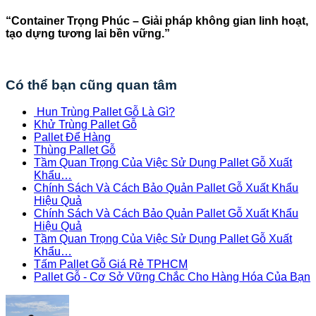
“Container Trọng Phúc – Giải pháp không gian linh hoạt,
tạo dựng tương lai bền vững.”
Có thể bạn cũng quan tâm
Hun Trùng Pallet Gỗ Là Gì?
Khử Trùng Pallet Gỗ
Pallet Để Hàng
Thùng Pallet Gỗ
Tầm Quan Trọng Của Việc Sử Dụng Pallet Gỗ Xuất
Khẩu…
Chính Sách Và Cách Bảo Quản Pallet Gỗ Xuất Khẩu
Hiệu Quả
Chính Sách Và Cách Bảo Quản Pallet Gỗ Xuất Khẩu
Hiệu Quả
Tầm Quan Trọng Của Việc Sử Dụng Pallet Gỗ Xuất
Khẩu…
Tấm Pallet Gỗ Giá Rẻ TPHCM
Pallet Gỗ - Cơ Sở Vững Chắc Cho Hàng Hóa Của Bạn