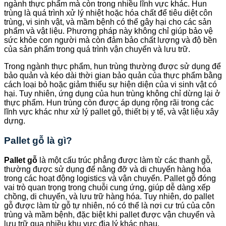
ngành thực phẩm mà còn trong nhiều lĩnh vực khác. Hun
trùng là quá trình xử lý nhiệt hoặc hóa chất để tiêu diệt côn
trùng, vi sinh vật, và mầm bệnh có thể gây hại cho các sản
phẩm và vật liệu. Phương pháp này không chỉ giúp bảo vệ
sức khỏe con người mà còn đảm bảo chất lượng và độ bền
của sản phẩm trong quá trình vận chuyển và lưu trữ.
Trong ngành thực phẩm, hun trùng thường được sử dụng để
bảo quản và kéo dài thời gian bảo quản của thực phẩm bằng
cách loại bỏ hoặc giảm thiểu sự hiện diện của vi sinh vật có
hại. Tuy nhiên, ứng dụng của hun trùng không chỉ dừng lại ở
thực phẩm. Hun trùng còn được áp dụng rộng rãi trong các
lĩnh vực khác như xử lý pallet gỗ, thiết bị y tế, và vật liệu xây
dựng.
Pallet gỗ là gì?
Pallet gỗ
là một cấu trúc phẳng được làm từ các thanh gỗ,
thường được sử dụng để nâng đỡ và di chuyển hàng hóa
trong các hoạt động logistics và vận chuyển. Pallet gỗ đóng
vai trò quan trọng trong chuỗi cung ứng, giúp dễ dàng xếp
chồng, di chuyển, và lưu trữ hàng hóa. Tuy nhiên, do pallet
gỗ được làm từ gỗ tự nhiên, nó có thể là nơi cư trú của côn
trùng và mầm bệnh, đặc biệt khi pallet được vận chuyển và
lưu trữ qua nhiều khu vực địa lý khác nhau.