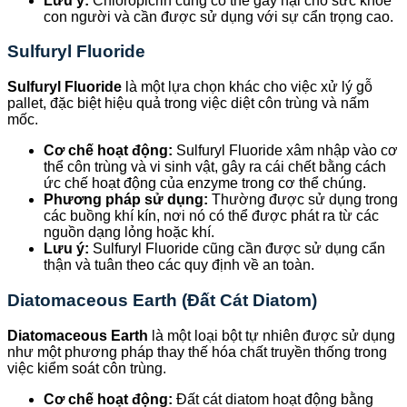
Lưu ý:
Chloropicrin cũng có thể gây hại cho sức khỏe
con người và cần được sử dụng với sự cẩn trọng cao.
Sulfuryl Fluoride
Sulfuryl Fluoride
là một lựa chọn khác cho việc xử lý gỗ
pallet, đặc biệt hiệu quả trong việc diệt côn trùng và nấm
mốc.
Cơ chế hoạt động:
Sulfuryl Fluoride xâm nhập vào cơ
thể côn trùng và vi sinh vật, gây ra cái chết bằng cách
ức chế hoạt động của enzyme trong cơ thể chúng.
Phương pháp sử dụng:
Thường được sử dụng trong
các buồng khí kín, nơi nó có thể được phát ra từ các
nguồn dạng lỏng hoặc khí.
Lưu ý:
Sulfuryl Fluoride cũng cần được sử dụng cẩn
thận và tuân theo các quy định về an toàn.
Diatomaceous Earth (Đất Cát Diatom)
Diatomaceous Earth
là một loại bột tự nhiên được sử dụng
như một phương pháp thay thế hóa chất truyền thống trong
việc kiểm soát côn trùng.
Cơ chế hoạt động:
Đất cát diatom hoạt động bằng