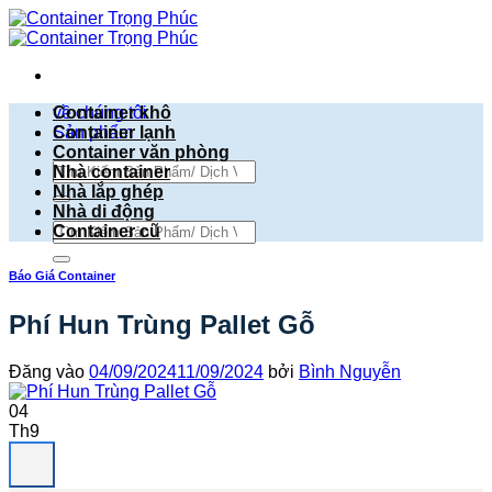
Bỏ
qua
nội
dung
về chúng tôi
Container khô
Sản phẩm
Container lạnh
Container văn phòng
Tìm
Nhà container
kiếm:
Nhà lắp ghép
Nhà di động
Tìm
Container cũ
kiếm:
Báo Giá Container
Phí Hun Trùng Pallet Gỗ
Đăng vào
04/09/2024
11/09/2024
bởi
Bình Nguyễn
04
Th9