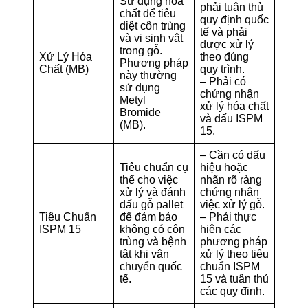
Sử dụng hóa
phải tuân thủ
chất để tiêu
quy định quốc
diệt côn trùng
tế và phải
và vi sinh vật
được xử lý
trong gỗ.
Xử Lý Hóa
theo đúng
Phương pháp
Chất (MB)
quy trình.
này thường
– Phải có
sử dụng
chứng nhận
Metyl
xử lý hóa chất
Bromide
và dấu ISPM
(MB).
15.
– Cần có dấu
Tiêu chuẩn cụ
hiệu hoặc
thể cho việc
nhãn rõ ràng
xử lý và đánh
chứng nhận
dấu gỗ pallet
việc xử lý gỗ.
Tiêu Chuẩn
để đảm bảo
– Phải thực
ISPM 15
không có côn
hiện các
trùng và bệnh
phương pháp
tật khi vận
xử lý theo tiêu
chuyển quốc
chuẩn ISPM
tế.
15 và tuân thủ
các quy định.