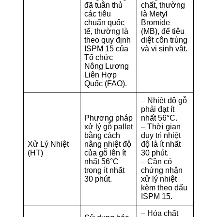
đã tuân thủ
chất, thường
các tiêu
là Metyl
chuẩn quốc
Bromide
tế, thường là
(MB), để tiêu
theo quy định
diệt côn trùng
ISPM 15 của
và vi sinh vật.
Tổ chức
Nông Lương
Liên Hợp
Quốc (FAO).
– Nhiệt độ gỗ
phải đạt ít
Phương pháp
nhất 56°C.
xử lý gỗ pallet
– Thời gian
bằng cách
duy trì nhiệt
Xử Lý Nhiệt
nâng nhiệt độ
độ là ít nhất
(HT)
của gỗ lên ít
30 phút.
nhất 56°C
– Cần có
trong ít nhất
chứng nhận
30 phút.
xử lý nhiệt
kèm theo dấu
ISPM 15.
– Hóa chất