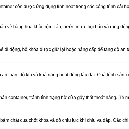
tainer còn được ứng dụng linh hoạt trong các công trình cải h
 bảo vệ hàng hóa khỏi trộm cắp, nước mưa, bụi bẩn và rung độn
 di động, bộ khóa được giữ lại hoặc nâng cấp để tăng độ an to
n toàn, độ kín và khả năng hoạt động lâu dài. Quá trình sản xu
thân container, tránh tình trạng hở cửa gây thất thoát hàng. Bề 
bám chặt của chốt khóa và độ chịu lực khi chịu va đập. Các ch