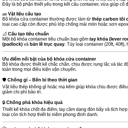
Đây là bộ phận thiết yếu trong kết cấu container, vừa giúp cố
🧱
Vật liệu cấu tạo
Bộ khóa cửa container thường được làm từ
thép carbon tôi
loại cao cấp còn được phủ lớp chống mài mòn hoặc sơn epoxy đ
📐
Cấu tạo tiêu chuẩn
Một bộ khóa container tiêu chuẩn bao gồm
tay khóa (lever ro
(padlock)
và
bản lề trục quay
. Tùy loại container (20ft, 40ft
Ưu điểm nổi bật của bộ khóa cửa container
Bộ khóa được thiết kế chắc chắn, chịu được rung lắc và tác 
toàn trong mọi điều kiện vận chuyển.
🛡️
Chống gỉ – Bền bỉ theo thời gian
Vật liệu thép không gỉ hoặc mạ kẽm giúp khóa chịu được điề
giảm chi phí bảo trì.
🔒
Chống phá khóa hiệu quả
Thiết kế khóa chốt đa điểm, tay cầm dạng đòn bẩy và tích hợp
loại còn tích hợp thiết bị niêm phong định danh.