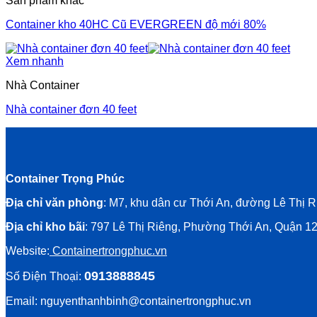
Sản phẩm khác
Container kho 40HC Cũ EVERGREEN độ mới 80%
Xem nhanh
Nhà Container
Nhà container đơn 40 feet
Container Trọng Phúc
Địa chỉ văn phòng
: M7, khu dân cư Thới An, đường Lê Thị
Địa chỉ kho bãi
: 797 Lê Thị Riêng, Phường Thới An, Quận 
Website:
Containertrongphuc.vn
0913888845
Số Điện Thoại:
Email: nguyenthanhbinh@containertrongphuc.vn