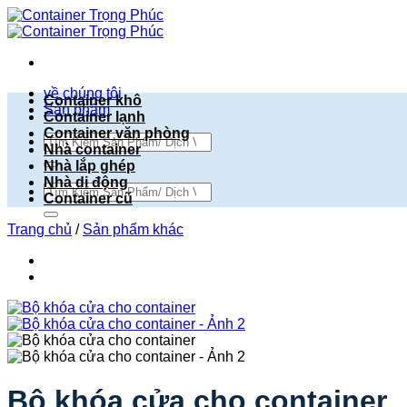
Bỏ
qua
nội
dung
về chúng tôi
Container khô
Sản phẩm
Container lạnh
Container văn phòng
Tìm
Nhà container
kiếm:
Nhà lắp ghép
Nhà di động
Tìm
Container cũ
kiếm:
Trang chủ
/
Sản phẩm khác
Bộ khóa cửa cho container