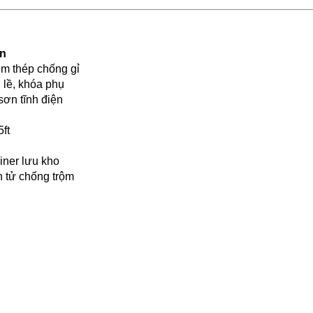
ến
im thép chống gỉ
n lề, khóa phụ
ơn tĩnh điện
5ft
ainer lưu kho
n tử chống trộm