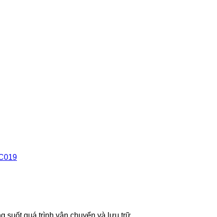
PC019
 suốt quá trình vận chuyển và lưu trữ.