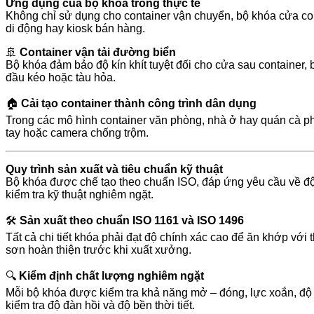
Ứng dụng của bộ khóa trong thực tế
Không chỉ sử dụng cho container vận chuyển, bộ khóa cửa con
di động hay kiosk bán hàng.
🚢
Container vận tải đường biển
Bộ khóa đảm bảo độ kín khít tuyệt đối cho cửa sau container,
đầu kéo hoặc tàu hỏa.
🏠
Cải tạo container thành công trình dân dụng
Trong các mô hình container văn phòng, nhà ở hay quán cà phê
tay hoặc camera chống trộm.
Quy trình sản xuất và tiêu chuẩn kỹ thuật
Bộ khóa được chế tạo theo chuẩn ISO, đáp ứng yêu cầu về độ a
kiểm tra kỹ thuật nghiêm ngặt.
🛠️
Sản xuất theo chuẩn ISO 1161 và ISO 1496
Tất cả chi tiết khóa phải đạt độ chính xác cao để ăn khớp với 
sơn hoàn thiện trước khi xuất xưởng.
🔍
Kiểm định chất lượng nghiêm ngặt
Mỗi bộ khóa được kiểm tra khả năng mở – đóng, lực xoắn, độ 
kiểm tra độ đàn hồi và độ bền thời tiết.