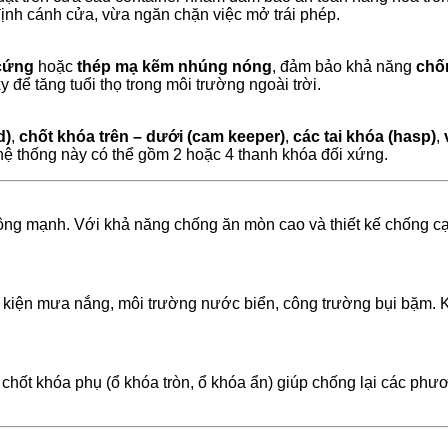
 định cánh cửa, vừa ngăn chặn việc mở trái phép.
 cứng
hoặc
thép mạ kẽm nhúng nóng
, đảm bảo khả năng
chốn
ể tăng tuổi thọ trong môi trường ngoài trời.
d)
,
chốt khóa trên – dưới (cam keeper)
,
các tai khóa (hasp)
,
), hệ thống này có thể gồm 2 hoặc 4 thanh khóa đối xứng.
động mạnh. Với khả năng chống ăn mòn cao và thiết kế chống cạ
u kiện mưa nắng, môi trường nước biển, công trường bụi bặm.
 chốt khóa phụ (ổ khóa tròn, ổ khóa ẩn) giúp chống lại các ph