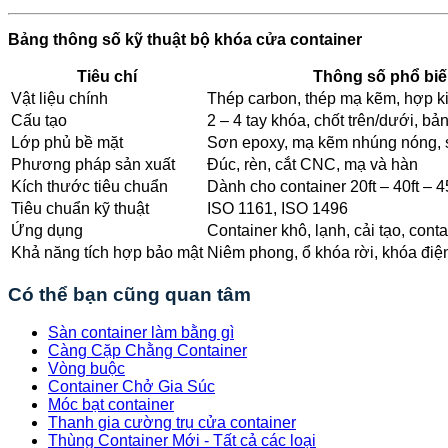
Bảng thông số kỹ thuật bộ khóa cửa container
Tiêu chí
Thông số phổ bi
Vật liệu chính
Thép carbon, thép mạ kẽm, hợp k
Cấu tạo
2 – 4 tay khóa, chốt trên/dưới, bả
Lớp phủ bề mặt
Sơn epoxy, mạ kẽm nhúng nóng, s
Phương pháp sản xuất
Đúc, rèn, cắt CNC, mạ và hàn
Kích thước tiêu chuẩn
Dành cho container 20ft – 40ft – 4
Tiêu chuẩn kỹ thuật
ISO 1161, ISO 1496
Ứng dụng
Container khô, lạnh, cải tạo, cont
Khả năng tích hợp bảo mật
Niêm phong, ổ khóa rời, khóa điệ
Có thể bạn cũng quan tâm
Sàn container làm bằng gì
Càng Cặp Chằng Container
Vòng buộc
Container Chở Gia Súc
Móc bạt container
Thanh gia cường trụ cửa container
Thùng Container Mới - Tất cả các loại