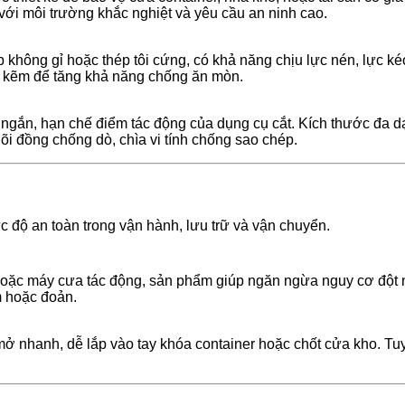
ới môi trường khắc nghiệt và yêu cầu an ninh cao.
 không gỉ hoặc thép tôi cứng, có khả năng chịu lực nén, lực k
ạ kẽm để tăng khả năng chống ăn mòn.
 ngắn, hạn chế điểm tác động của dụng cụ cắt. Kích thước đa d
i đồng chống dò, chìa vi tính chống sao chép.
 độ an toàn trong vận hành, lưu trữ và vận chuyển.
 hoặc máy cưa tác động, sản phẩm giúp ngăn ngừa nguy cơ đột 
 hoặc đoản.
ở nhanh, dễ lắp vào tay khóa container hoặc chốt cửa kho. Tuy n