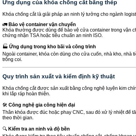
Ứng dụng của khóa chống cắt bằng thép
Khóa chống cắt là giải pháp an ninh lý tưởng cho ngành logist
🚛
Bảo vệ container vận chuyển
Khóa thường được dùng để bảo vệ cửa container trong vận c
chứng nhận TSA hoặc tiêu chuẩn an ninh ISO.
🏭
Ứng dụng trong kho bãi và công trình
Ngoài container, khóa còn dùng cho cửa cuốn, nhà kho, nhà ti
trông coi.
Quy trình sản xuất và kiểm định kỹ thuật
Khóa chống cắt được sản xuất bằng công nghệ luyện kim chính 
khi lắp ráp hoàn thiện.
🛠️
Công nghệ gia công hiện đại
Thân khóa được đúc hoặc phay CNC, sau đó xử lý nhiệt để tă
theo thời gian.
🔍
Kiểm tra an ninh và độ bền