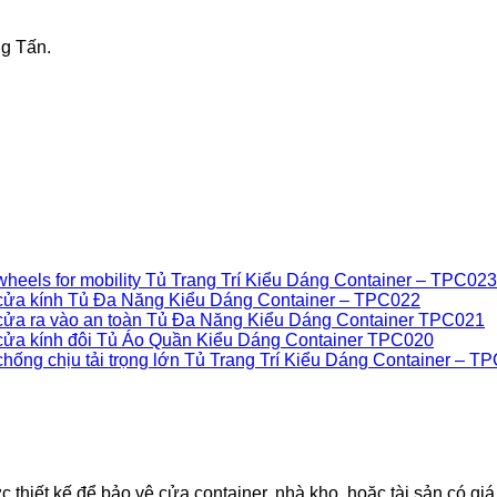
ng Tấn.
Tủ Trang Trí Kiểu Dáng Container – TPC023
Tủ Đa Năng Kiểu Dáng Container – TPC022
Tủ Đa Năng Kiểu Dáng Container TPC021
Tủ Áo Quần Kiểu Dáng Container TPC020
Tủ Trang Trí Kiểu Dáng Container – T
thiết kế để bảo vệ cửa container, nhà kho, hoặc tài sản có giá 