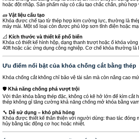
hoặc đột nhập. Sản phẩm này có cấu tạo chắc chắn, phù hợp v
🧱
Vật liệu cấu tạo
Khóa được chế tạo từ thép hợp kim cường lực, thường là thép
máy mài. Một số loại còn được phủ lớp sơn tĩnh điện hoặc m
📐
Kích thước và thiết kế phổ biến
Khóa có thiết kế hình hộp, dạng thanh trượt hoặc ổ khóa vòng
40ft hoặc các ứng dụng công nghiệp. Cơ chế khóa thường là lõ
Ưu điểm nổi bật của khóa chống cắt bằng thép
Khóa chống cắt không chỉ bảo vệ tài sản mà còn nâng cao mức
🛡️
Khả năng chống phá vượt trội
Với thân khóa bằng thép đặc, không có kẽ hở lớn để kìm cắt
thép không gỉ tăng cường khả năng chống mở khóa bằng vam
🔧
Dễ sử dụng – khó phá hỏng
Khóa được thiết kế thân thiện với người dùng: thao tác đóng m
hủy bằng tác động cơ học hoặc nhiệt.