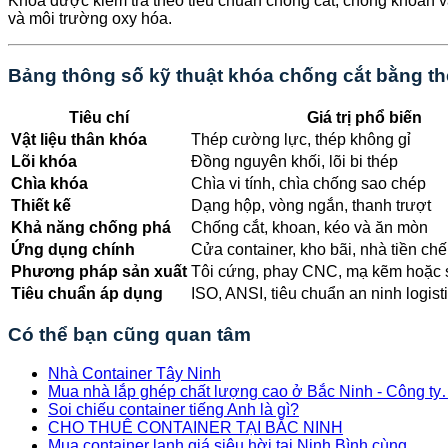
Khóa được kiểm tra theo tiêu chuẩn chống cắt, chống khoan v
và môi trường oxy hóa.
Bảng thông số kỹ thuật khóa chống cắt bằng t
Tiêu chí
Giá trị phổ biến
Vật liệu thân khóa
Thép cường lực, thép không gỉ
Lõi khóa
Đồng nguyên khối, lõi bi thép
Chìa khóa
Chìa vi tính, chìa chống sao chép
Thiết kế
Dạng hộp, vòng ngắn, thanh trượt
Khả năng chống phá
Chống cắt, khoan, kéo và ăn mòn
Ứng dụng chính
Cửa container, kho bãi, nhà tiền chế
Phương pháp sản xuất
Tôi cứng, phay CNC, mạ kẽm hoặc s
Tiêu chuẩn áp dụng
ISO, ANSI, tiêu chuẩn an ninh logist
Có thể bạn cũng quan tâm
Nhà Container Tây Ninh
Mua nhà lắp ghép chất lượng cao ở Bắc Ninh - Công t
Soi chiếu container tiếng Anh là gì?
CHO THUÊ CONTAINER TẠI BẮC NINH
Mua container lạnh giá siêu hời tại Ninh Bình cùng…