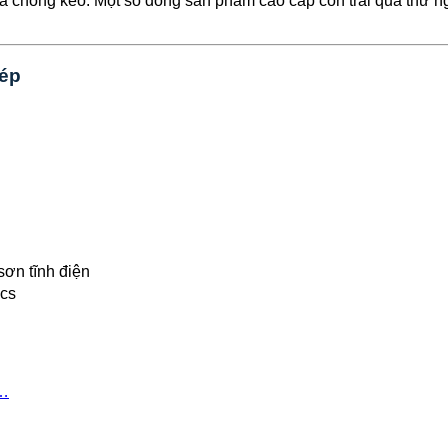
à chống kéo. Một số dòng sản phẩm cao cấp còn trải qua thử n
hép
ơn tĩnh điện
ics
y…