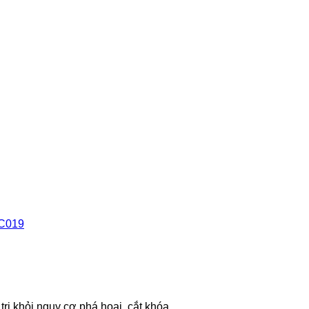
PC019
trị khỏi nguy cơ phá hoại, cắt khóa