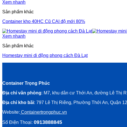
Xem nhanh
Sản phẩm khác
Container kho 40HC Cũ CAI độ mới 80%
Xem nhanh
Sản phẩm khác
Homestay mini di động phong cách Đà Lạt
Container Trọng Phúc
Địa chỉ văn phòng
: M7, khu dân cư Thới An, đường Lê Thị
Địa chỉ kho bãi
: 797 Lê Thị Riêng, Phường Thới An, Quận 
Website:
Containertrongphuc.vn
0913888845
Số Điện Thoại: