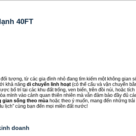
lạnh 40FT
đối tượng, từ các gia đình nhỏ đang tìm kiếm một không gian số
Với khả năng
di chuyển linh hoạt
(có thể cẩu và vận chuyển bằ
c bố trí tại các khu đất trống, ven biển, trên đồi núi, hoặc tí
hòa mình vào cảnh quan thiên nhiên mà vẫn đảm bảo đầy đủ các 
g gian sống theo mùa
hoặc theo ý muốn, mang đến những trải n
“du lịch” cùng bạn đến mọi miền đất nước!
kinh doanh