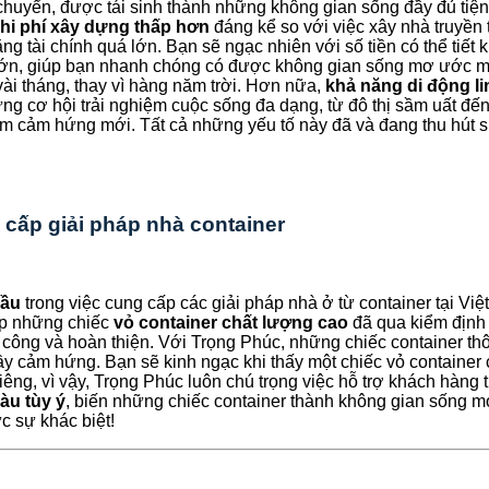
huyển, được tái sinh thành những không gian sống đầy đủ tiện 
hi phí xây dựng thấp hơn
đáng kể so với việc xây nhà truyền 
 tài chính quá lớn. Bạn sẽ ngạc nhiên với số tiền có thể tiết 
lớn, giúp bạn nhanh chóng có được không gian sống mơ ước mà
 vài tháng, thay vì hàng năm trời. Hơn nữa,
khả năng di động li
g cơ hội trải nghiệm cuộc sống đa dạng, từ đô thị sầm uất đến
tìm cảm hứng mới. Tất cả những yếu tố này đã và đang thu hút
 cấp giải pháp nhà container
đầu
trong việc cung cấp các giải pháp nhà ở từ container tại Vi
ấp những chiếc
vỏ container chất lượng cao
đã qua kiểm định
 thi công và hoàn thiện. Với Trọng Phúc, những chiếc container
y cảm hứng. Bạn sẽ kinh ngạc khi thấy một chiếc vỏ container 
êng, vì vậy, Trọng Phúc luôn chú trọng việc hỗ trợ khách hàng 
àu tùy ý
, biến những chiếc container thành không gian sống
c sự khác biệt!