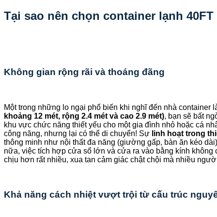
Tại sao nên chọn container lạnh 40FT
Không gian rộng rãi và thoáng đãng
Một trong những lo ngại phổ biến khi nghĩ đến nhà container l
khoảng 12 mét, rộng 2.4 mét và cao 2.9 mét)
, bạn sẽ bất n
khu vực chức năng thiết yếu cho một gia đình nhỏ hoặc cá nh
công năng, nhưng lại có thể di chuyển! Sự
linh hoạt trong thi
thông minh như nội thất đa năng (giường gấp, bàn ăn kéo dài
nữa, việc tích hợp cửa sổ lớn và cửa ra vào bằng kính không 
chịu hơn rất nhiều, xua tan cảm giác chật chội mà nhiều ngườ
Khả năng cách nhiệt vượt trội từ cấu trúc nguy