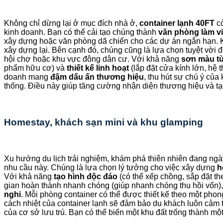
Không chỉ dừng lại ở mục đích nhà ở,
container lạnh 40FT
cò
kinh doanh. Bạn có thể cải tạo chúng thành
văn phòng làm việ
xây dựng hoặc văn phòng dã chiến cho các dự án ngắn hạn. K
xây dựng lại. Bên cạnh đó, chúng cũng là lựa chọn tuyệt vời 
hội chợ hoặc khu vực đông dân cư. Với khả năng
sơn màu tù
phẩm hữu cơ) và
thiết kế linh hoạt
(lắp đặt cửa kính lớn, hệ
doanh mang
đậm dấu ấn thương hiệu
, thu hút sự chú ý củ
thống. Điều này giúp tăng cường nhận diện thương hiệu và t
Homestay, khách sạn mini và khu glamping
Xu hướng du lịch trải nghiệm, khám phá thiên nhiên đang ngà
nhu cầu này. Chúng là lựa chọn lý tưởng cho việc xây dựng
h
Với khả năng
tạo hình độc đáo
(có thể xếp chồng, sắp đặt th
gian hoàn thành nhanh chóng (giúp nhanh chóng thu hồi vốn),
nghi
. Mỗi phòng container có thể được thiết kế theo một pho
cách nhiệt của container lạnh sẽ đảm bảo du khách luôn cảm th
của cơ sở lưu trú. Bạn có thể biến một khu đất trống thành một