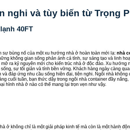
ện nghi và tùy biến từ Trọng 
 lạnh 40FT
n sự bùng nổ của một xu hướng nhà ở hoàn toàn mới lạ:
nhà c
ng không gian sống phản ánh cá tính, sự sáng tạo và linh hoạt
, mở ra kỷ nguyên mới cho kiến trúc nhà ở độc đáo. Xu hướng n
 sống, sự tối giản và tính bền vững. Khách hàng ngày càng qu
 và đáp ứng nhu cầu sống hiện đại, tiện nghi. Ngôi nhà không 
áng cuối tuần, bạn thức dậy trong ngôi nhà container đầy nắng
ại hình nhà ở nào có thể mang lại trọn vẹn như vậy.
hà ở không chỉ là một giải pháp kinh tế mà còn là một hành độn