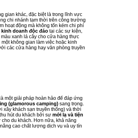
 gian khác, đặc biệt là trong lĩnh vực
òng chi nhánh tạm thời trên công trường
ểm hoạt động mà không tốn kém chi phí
 kinh doanh độc đáo
tại các sự kiện,
 màu xanh lá cây cho cửa hàng thực
g một không gian làm việc hoặc kinh
n với các cửa hàng hay văn phòng truyền
là một giải pháp hoàn hảo để đáp ứng
ing (glamorous camping)
sang trọng.
ới xây khách sạn truyền thống) và thời
thu hút du khách bởi sự
mới lạ và tiện
hớ cho du khách. Hơn nữa, khả năng
 nâng cao chất lượng dịch vụ và uy tín