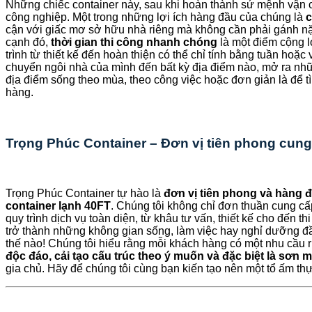
Những chiếc container này, sau khi hoàn thành sứ mệnh vận c
công nghiệp. Một trong những lợi ích hàng đầu của chúng là
c
cận với giấc mơ sở hữu nhà riêng mà không cần phải gánh nặng
cạnh đó,
thời gian thi công nhanh chóng
là một điểm cộng 
trình từ thiết kế đến hoàn thiện có thể chỉ tính bằng tuần hoặc
chuyển ngôi nhà của mình đến bất kỳ địa điểm nào, mở ra nhữn
địa điểm sống theo mùa, theo công việc hoặc đơn giản là để 
hàng.
Trọng Phúc Container – Đơn vị tiên phong cung
Trọng Phúc Container tự hào là
đơn vị tiên phong và hàng 
container lạnh 40FT
. Chúng tôi không chỉ đơn thuần cung c
quy trình dịch vụ toàn diện, từ khâu tư vấn, thiết kế cho đến
trở thành những không gian sống, làm việc hay nghỉ dưỡng đầ
thế nào! Chúng tôi hiểu rằng mỗi khách hàng có một nhu cầu ri
độc đáo, cải tạo cấu trúc theo ý muốn và đặc biệt là sơn m
gia chủ. Hãy để chúng tôi cùng bạn kiến tạo nên một tổ ấm thự