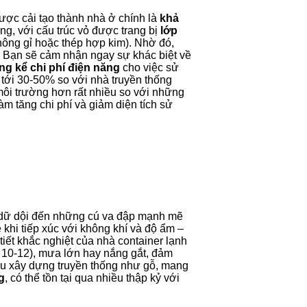
được cải tạo thành nhà ở chính là
khả
ng, với cấu trúc vỏ được trang bị
lớp
hông gỉ hoặc thép hợp kim). Nhờ đó,
. Bạn sẽ cảm nhận ngay sự khác biệt về
áng kể chi phí điện năng
cho việc sử
 tới 30-50% so với nhà truyền thống
i môi trường hơn rất nhiều so với những
m tăng chi phí và giảm diện tích sử
n dữ dội đến những cú va đập mạnh mẽ
 khi tiếp xúc với không khí và độ ẩm –
iết khắc nghiệt của nhà container lạnh
 10-12), mưa lớn hay nắng gắt, đảm
iệu xây dựng truyền thống như gỗ, mang
g
, có thể tồn tại qua nhiều thập kỷ với