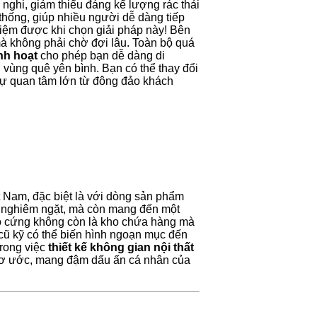
nghi, giảm thiểu đáng kể lượng rác thải
thống, giúp nhiều người dễ dàng tiếp
kiệm được khi chọn giải pháp này! Bên
 không phải chờ đợi lâu. Toàn bộ quá
nh hoạt
cho phép bạn dễ dàng di
 vùng quê yên bình. Bạn có thể thay đổi
 sự quan tâm lớn từ đông đảo khách
ệt Nam, đặc biệt là với dòng sản phẩm
 nghiêm ngặt, mà còn mang đến một
 thô cứng không còn là kho chứa hàng mà
cũ kỹ có thể biến hình ngoạn mục đến
trong việc
thiết kế không gian nội thất
 mơ ước, mang đậm dấu ấn cá nhân của