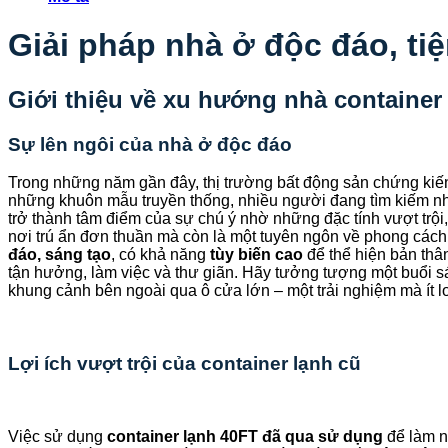
Giải pháp nhà ở độc đáo, ti
Giới thiệu về xu hướng nhà container
Sự lên ngôi của nhà ở độc đáo
Trong những năm gần đây, thị trường bất động sản chứng kiế
những khuôn mẫu truyền thống, nhiều người đang tìm kiếm nhữ
trở thành tâm điểm của sự chú ý nhờ những đặc tính vượt trội
nơi trú ẩn đơn thuần mà còn là một tuyên ngôn về phong cách
đáo, sáng tạo
, có khả năng
tùy biến cao
để thể hiện bản thân
tận hưởng, làm việc và thư giãn. Hãy tưởng tượng một buổi s
khung cảnh bên ngoài qua ô cửa lớn – một trải nghiệm mà ít lo
Lợi ích vượt trội của container lạnh cũ
Việc sử dụng
container lạnh 40FT đã qua sử dụng
để làm n