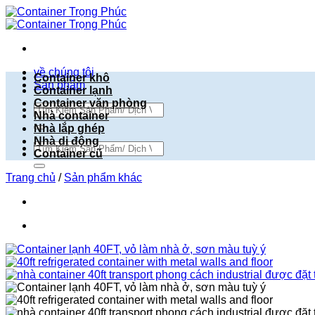
Bỏ
qua
nội
dung
về chúng tôi
Container khô
Sản phẩm
Container lạnh
Container văn phòng
Tìm
Nhà container
kiếm:
Nhà lắp ghép
Nhà di động
Tìm
Container cũ
kiếm:
Trang chủ
/
Sản phẩm khác