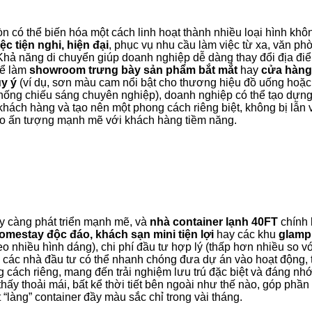
n có thể biến hóa một cách linh hoạt thành nhiều loại hình không
c tiện nghi, hiện đại
, phục vụ nhu cầu làm việc từ xa, văn ph
hả năng di chuyển giúp doanh nghiệp dễ dàng thay đổi địa đi
để làm
showroom trưng bày sản phẩm bắt mắt
hay
cửa hàng
y ý
(ví dụ, sơn màu cam nổi bật cho thương hiệu đồ uống hoặc
 thống chiếu sáng chuyên nghiệp), doanh nghiệp có thể tạo dựn
a khách hàng và tạo nên một phong cách riêng biệt, không bị lẫ
ạo ấn tượng mạnh mẽ với khách hàng tiềm năng.
y càng phát triển mạnh mẽ, và
nhà container lạnh 40FT
chính 
omestay độc đáo, khách sạn mini tiện lợi
hay các khu
glamp
eo nhiều hình dáng), chi phí đầu tư hợp lý (thấp hơn nhiều so v
 các nhà đầu tư có thể nhanh chóng đưa dự án vào hoạt động, 
ng cách riêng, mang đến trải nghiệm lưu trú đặc biệt và đáng n
ấy thoải mái, bất kể thời tiết bên ngoài như thế nào, góp phần
 “làng” container đầy màu sắc chỉ trong vài tháng.