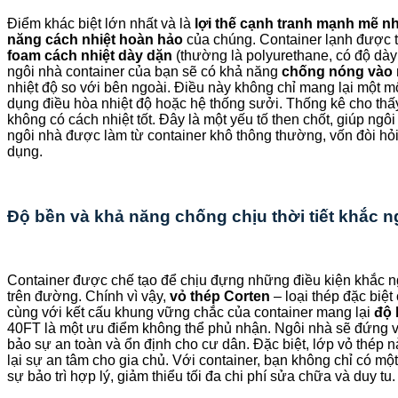
Điểm khác biệt lớn nhất và là
lợi thế cạnh tranh mạnh mẽ n
năng cách nhiệt hoàn hảo
của chúng. Container lạnh được thi
foam cách nhiệt dày dặn
(thường là polyurethane, có độ dày
ngôi nhà container của bạn sẽ có khả năng
chống nóng vào 
nhiệt độ so với bên ngoài. Điều này không chỉ mang lại một 
dụng điều hòa nhiệt độ hoặc hệ thống sưởi. Thống kê cho thấy
không có cách nhiệt tốt. Đây là một yếu tố then chốt, giúp ngô
ngôi nhà được làm từ container khô thông thường, vốn đòi hỏi
dụng.
Độ bền và khả năng chống chịu thời tiết khắc n
Container được chế tạo để chịu đựng những điều kiện khắc n
trên đường. Chính vì vậy,
vỏ thép Corten
– loại thép đặc biệt
cùng với kết cấu khung vững chắc của container mang lại
độ 
40FT là một ưu điểm không thể phủ nhận. Ngôi nhà sẽ đứng v
bảo sự an toàn và ổn định cho cư dân. Đặc biệt, lớp vỏ thép 
lại sự an tâm cho gia chủ. Với container, bạn không chỉ có m
sự bảo trì hợp lý, giảm thiểu tối đa chi phí sửa chữa và duy tu.