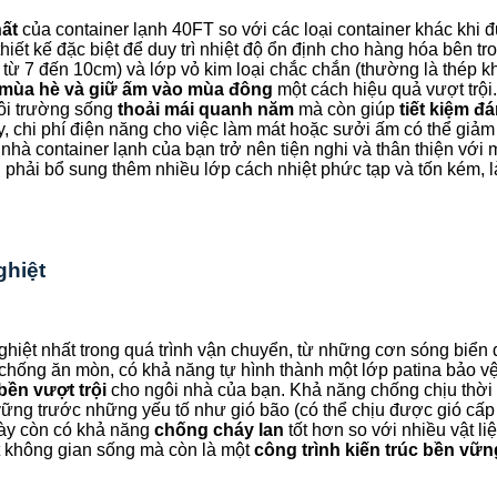
hất
của container lạnh 40FT so với các loại container khác khi 
ết kế đặc biệt để duy trì nhiệt độ ổn định cho hàng hóa bên tro
 từ 7 đến 10cm) và lớp vỏ kim loại chắc chắn (thường là thép k
mùa hè và giữ ấm vào mùa đông
một cách hiệu quả vượt trội
môi trường sống
thoải mái quanh năm
mà còn giúp
tiết kiệm đ
, chi phí điện năng cho việc làm mát hoặc sưởi ấm có thể giảm
i nhà container lạnh của bạn trở nên tiện nghi và thân thiện vớ
 phải bổ sung thêm nhiều lớp cách nhiệt phức tạp và tốn kém, là
ghiệt
ghiệt nhất trong quá trình vận chuyển, từ những cơn sóng biể
 chống ăn mòn, có khả năng tự hình thành một lớp patina bảo vệ
bền vượt trội
cho ngôi nhà của bạn. Khả năng chống chịu thời t
ững trước những yếu tố như gió bão (có thể chịu được gió cấp
này còn có khả năng
chống cháy lan
tốt hơn so với nhiều vật l
ột không gian sống mà còn là một
công trình kiến trúc bền vữn