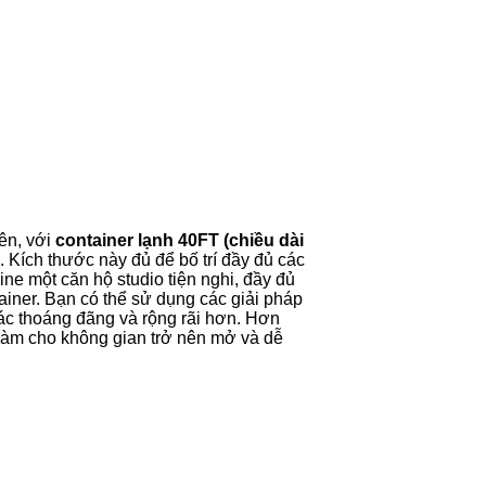
iên, với
container lạnh 40FT (chiều dài
 Kích thước này đủ để bố trí đầy đủ các
ne một căn hộ studio tiện nghi, đầy đủ
ainer. Bạn có thể sử dụng các giải pháp
iác thoáng đãng và rộng rãi hơn. Hơn
 làm cho không gian trở nên mở và dễ