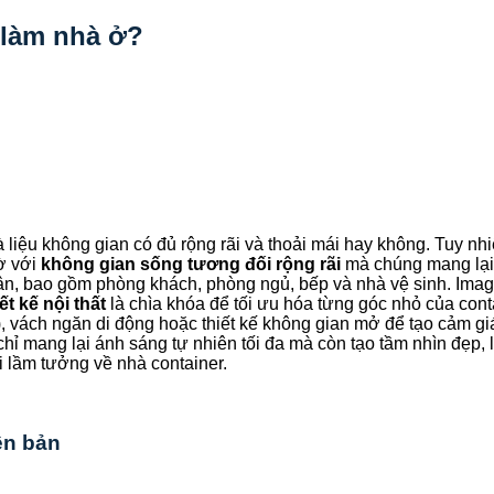
 làm nhà ở?
à liệu không gian có đủ rộng rãi và thoải mái hay không. Tuy nh
gờ với
không gian sống tương đối rộng rãi
mà chúng mang lại.
ân, bao gồm phòng khách, phòng ngủ, bếp và nhà vệ sinh. Imagi
ết kế nội thất
là chìa khóa để tối ưu hóa từng góc nhỏ của cont
), vách ngăn di động hoặc thiết kế không gian mở để tạo cảm g
chỉ mang lại ánh sáng tự nhiên tối đa mà còn tạo tầm nhìn đẹp,
i lầm tưởng về nhà container.
ên bản