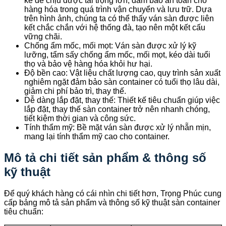
kế để chịu được tải trọng lớn, đảm bảo an toàn cho
hàng hóa trong quá trình vận chuyển và lưu trữ. Dựa
trên hình ảnh, chúng ta có thể thấy ván sàn được liên
kết chắc chắn với hệ thống đà, tạo nên một kết cấu
vững chãi.
Chống ẩm mốc, mối mọt: Ván sàn được xử lý kỹ
lưỡng, tẩm sấy chống ẩm mốc, mối mọt, kéo dài tuổi
thọ và bảo vệ hàng hóa khỏi hư hại.
Độ bền cao: Vật liệu chất lượng cao, quy trình sản xuất
nghiêm ngặt đảm bảo sàn container có tuổi thọ lâu dài,
giảm chi phí bảo trì, thay thế.
Dễ dàng lắp đặt, thay thế: Thiết kế tiêu chuẩn giúp việc
lắp đặt, thay thế sàn container trở nên nhanh chóng,
tiết kiệm thời gian và công sức.
Tính thẩm mỹ: Bề mặt ván sàn được xử lý nhẵn mịn,
mang lại tính thẩm mỹ cao cho container.
Mô tả chi tiết sản phẩm & thông số
kỹ thuật
Để quý khách hàng có cái nhìn chi tiết hơn, Trọng Phúc cung
cấp bảng mô tả sản phẩm và thông số kỹ thuật sàn container
tiêu chuẩn: