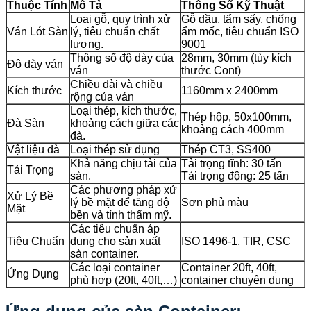
Thuộc Tính
Mô Tả
Thông Số Kỹ Thuật
Loại gỗ, quy trình xử
Gỗ dầu, tẩm sấy, chống
Ván Lót Sàn
lý, tiêu chuẩn chất
ẩm mốc, tiêu chuẩn ISO
lượng.
9001
Thông số độ dày của
28mm, 30mm (tùy kích
Độ dày ván
ván
thước Cont)
Chiều dài và chiều
Kích thước
1160mm x 2400mm
rộng của ván
Loại thép, kích thước,
Thép hộp, 50x100mm,
Đà Sàn
khoảng cách giữa các
khoảng cách 400mm
đà.
Vật liệu đà
Loại thép sử dụng
Thép CT3, SS400
Khả năng chịu tải của
Tải trọng tĩnh: 30 tấn
Tải Trọng
sàn.
Tải trọng động: 25 tấn
Các phương pháp xử
Xử Lý Bề
lý bề mặt để tăng độ
Sơn phủ màu
Mặt
bền và tính thẩm mỹ.
Các tiêu chuẩn áp
Tiêu Chuẩn
dụng cho sản xuất
ISO 1496-1, TIR, CSC
sàn container.
Các loại container
Container 20ft, 40ft,
Ứng Dụng
phù hợp (20ft, 40ft,…)
container chuyên dụng