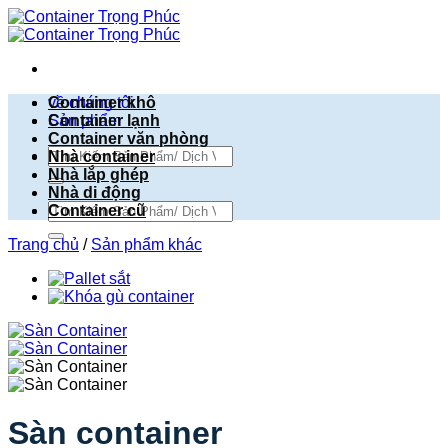
Bỏ
qua
nội
dung
về chúng tôi
Container khô
Sản phẩm
Container lạnh
Container văn phòng
Tìm
Nhà container
kiếm:
Nhà lắp ghép
Nhà di động
Tìm
Container cũ
kiếm:
Trang chủ
/
Sản phẩm khác
Sàn container