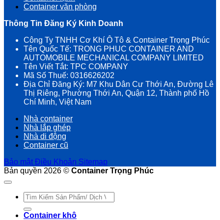
Container văn phòng
Thông Tin Đăng Ký Kinh Doanh
Công Ty TNHH Cơ Khí Ô Tô & Container Trọng Phúc
Tên Quốc Tế: TRONG PHUC CONTAINER AND
AUTOMOBILE MECHANICAL COMPANY LIMITED
Tên Viết Tắt: TPC COMPANY
Mã Số Thuế: 0316626202
Địa Chỉ Đăng Ký: M7 Khu Dân Cư Thới An, Đường Lê
Thị Riêng, Phường Thới An, Quận 12, Thành phố Hồ
Chí Minh, Việt Nam
Nhà container
Nhà lắp ghép
Nhà di động
Container cũ
Bảo mật
Điều Khoản
Sitemap
Bản quyền 2026 ©
Container Trọng Phúc
Tìm
kiếm:
Container khô