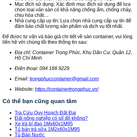
Mục đích sử dụng: Xác định mục đích sử dụng để lựa
chọn loại ván sàn có khả năng chống ẩm, chống cháy,
chịu hóa chất…
Nhà cung cấp uy tín: Lựa chọn nhà cung cấp uy tín để
đảm bảo chất lượng sản phẩm và dịch vụ tốt nhất.
Để được tư vấn và báo giá chi tiết về sàn container, vui lòng
liên hệ với chúng tôi theo thông tin sau:
Địa chỉ: Container Trọng Phúc, Khu Dân Cư, Quận 12,
Hồ Chí Minh
Điện thoại: 094 166 9229
Email:
trongphuccontainer@gmail.com
Website:
https://containertrongphuc.vn/
Có thể bạn cũng quan tâm
Tra Cứu Quy Hoạch Đất Đai
Đất nông nghiệp có sổ đỏ không?
Xe trà bí đao 1Mx60x1M95
Tủ bán trà sữa 1M2x60x1M95
Tủ Bán Nước