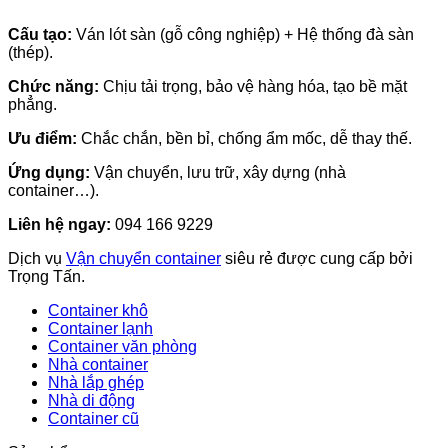
Cấu tạo:
Ván lót sàn (gỗ công nghiệp) + Hệ thống đà sàn
(thép).
Chức năng:
Chịu tải trọng, bảo vệ hàng hóa, tạo bề mặt
phẳng.
Ưu điểm:
Chắc chắn, bền bỉ, chống ẩm mốc, dễ thay thế.
Ứng dụng:
Vận chuyển, lưu trữ, xây dựng (nhà
container…).
Liên hệ ngay:
094 166 9229
Dịch vụ
Vận chuyển container
siêu rẻ được cung cấp bởi
Trọng Tấn.
Container khô
Container lạnh
Container văn phòng
Nhà container
Nhà lắp ghép
Nhà di động
Container cũ