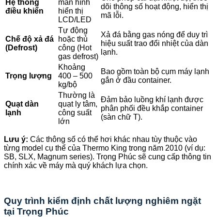
Hệ thống
màn hình
dõi thông số hoạt động, hiển thị
điều khiển
hiển thị
mã lỗi.
LCD/LED
Tự động
Xả đá bằng gas nóng để duy trì
Chế độ xả đá
hoặc thủ
hiệu suất trao đổi nhiệt của dàn
(Defrost)
công (Hot
lạnh.
gas defrost)
Khoảng
Bao gồm toàn bộ cụm máy lạnh
Trọng lượng
400 – 500
gắn ở đầu container.
kg/bộ
Thường là
Đảm bảo luồng khí lạnh được
Quạt dàn
quạt ly tâm,
phân phối đều khắp container
lạnh
công suất
(sàn chữ T).
lớn
Lưu ý:
Các thông số có thể hơi khác nhau tùy thuộc vào
từng model cụ thể của Thermo King trong năm 2010 (ví dụ:
SB, SLX, Magnum series). Trọng Phúc sẽ cung cấp thông tin
chính xác về máy mà quý khách lựa chọn.
Quy trình kiểm định chất lượng nghiêm ngặt
tại Trọng Phúc