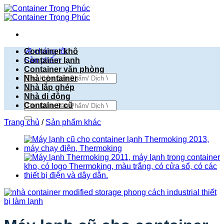
Bỏ
qua
nội
dung
về chúng tôi
Container khô
Sản phẩm
Container lạnh
Container văn phòng
Tìm
Nhà container
kiếm:
Nhà lắp ghép
Nhà di động
Tìm
Container cũ
kiếm:
Trang chủ
/
Sản phẩm khác