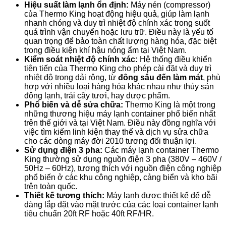
Hiệu suất làm lạnh ổn định:
Máy nén (compressor)
của Thermo King hoạt động hiệu quả, giúp làm lạnh
nhanh chóng và duy trì nhiệt độ chính xác trong suốt
quá trình vận chuyển hoặc lưu trữ. Điều này là yếu tố
quan trọng để bảo toàn chất lượng hàng hóa, đặc biệt
trong điều kiện khí hậu nóng ẩm tại Việt Nam.
Kiểm soát nhiệt độ chính xác:
Hệ thống điều khiển
tiên tiến của Thermo King cho phép cài đặt và duy trì
nhiệt độ trong dải rộng, từ
đông sâu đến làm mát
, phù
hợp với nhiều loại hàng hóa khác nhau như thủy sản
đông lạnh, trái cây tươi, hay dược phẩm.
Phổ biến và dễ sửa chữa:
Thermo King là một trong
những thương hiệu máy lạnh container phổ biến nhất
trên thế giới và tại Việt Nam. Điều này đồng nghĩa với
việc tìm kiếm linh kiện thay thế và dịch vụ sửa chữa
cho các dòng máy đời 2010 tương đối thuận lợi.
Sử dụng điện 3 pha:
Các máy lạnh container Thermo
King thường sử dụng nguồn điện 3 pha (380V – 460V /
50Hz – 60Hz), tương thích với nguồn điện công nghiệp
phổ biến ở các khu công nghiệp, cảng biển và kho bãi
trên toàn quốc.
Thiết kế tương thích:
Máy lạnh được thiết kế để dễ
dàng lắp đặt vào mặt trước của các loại container lạnh
tiêu chuẩn 20ft RF hoặc 40ft RF/HR.