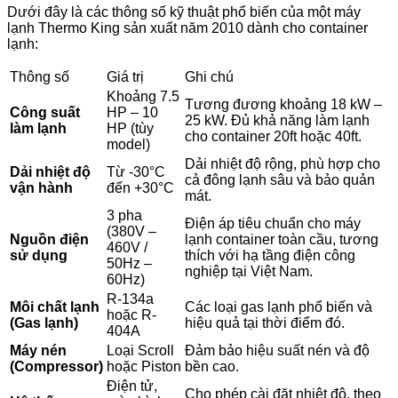
Dưới đây là các thông số kỹ thuật phổ biến của một máy
lạnh Thermo King sản xuất năm 2010 dành cho container
lạnh:
Thông số
Giá trị
Ghi chú
Khoảng 7.5
Tương đương khoảng 18 kW –
Công suất
HP – 10
25 kW. Đủ khả năng làm lạnh
làm lạnh
HP (tùy
cho container 20ft hoặc 40ft.
model)
Dải nhiệt độ rộng, phù hợp cho
Dải nhiệt độ
Từ -30°C
cả đông lạnh sâu và bảo quản
vận hành
đến +30°C
mát.
3 pha
Điện áp tiêu chuẩn cho máy
(380V –
Nguồn điện
lạnh container toàn cầu, tương
460V /
sử dụng
thích với hạ tầng điện công
50Hz –
nghiệp tại Việt Nam.
60Hz)
R-134a
Môi chất lạnh
Các loại gas lạnh phổ biến và
hoặc R-
(Gas lạnh)
hiệu quả tại thời điểm đó.
404A
Máy nén
Loại Scroll
Đảm bảo hiệu suất nén và độ
(Compressor)
hoặc Piston
bền cao.
Điện tử,
Cho phép cài đặt nhiệt độ, theo