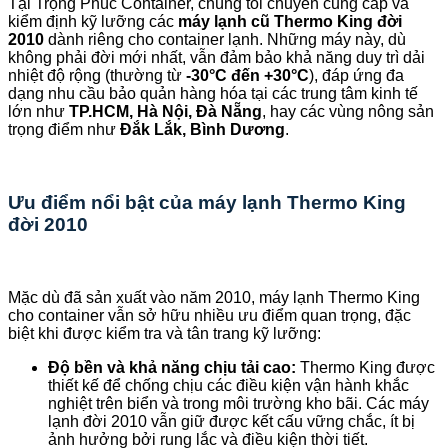
Tại Trọng Phúc Container, chúng tôi chuyên cung cấp và
kiểm định kỹ lưỡng các
máy lạnh cũ Thermo King đời
2010
dành riêng cho container lạnh. Những máy này, dù
không phải đời mới nhất, vẫn đảm bảo khả năng duy trì dải
nhiệt độ rộng (thường từ
-30°C đến +30°C
), đáp ứng đa
dạng nhu cầu bảo quản hàng hóa tại các trung tâm kinh tế
lớn như
TP.HCM, Hà Nội, Đà Nẵng
, hay các vùng nông sản
trọng điểm như
Đắk Lắk, Bình Dương
.
Ưu điểm nổi bật của máy lạnh Thermo King
đời 2010
Mặc dù đã sản xuất vào năm 2010, máy lạnh Thermo King
cho container vẫn sở hữu nhiều ưu điểm quan trọng, đặc
biệt khi được kiểm tra và tân trang kỹ lưỡng:
Độ bền và khả năng chịu tải cao:
Thermo King được
thiết kế để chống chịu các điều kiện vận hành khắc
nghiệt trên biển và trong môi trường kho bãi. Các máy
lạnh đời 2010 vẫn giữ được kết cấu vững chắc, ít bị
ảnh hưởng bởi rung lắc và điều kiện thời tiết.