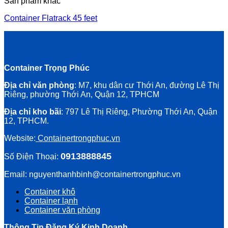
Sản phẩm khác
Container Flatrack 45 feet
Container Trọng Phúc
Địa chỉ văn phòng
: M7, khu dân cư Thới An, đường Lê Thị
Riêng, phường Thới An, Quận 12, TPHCM
Địa chỉ kho bãi
: 797 Lê Thị Riêng, Phường Thới An, Quận
12, TPHCM.
Website:
Containertrongphuc.vn
0913888845
Số Điện Thoại:
Email: nguyenthanhbinh@containertrongphuc.vn
Container khô
Container lạnh
Container văn phòng
Thông Tin Đăng Ký Kinh Doanh