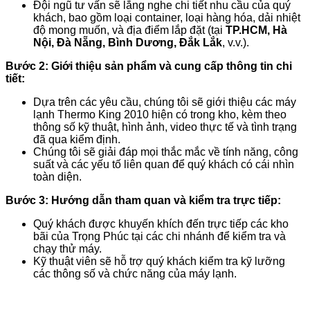
Đội ngũ tư vấn sẽ lắng nghe chi tiết nhu cầu của quý
khách, bao gồm loại container, loại hàng hóa, dải nhiệt
độ mong muốn, và địa điểm lắp đặt (tại
TP.HCM, Hà
Nội, Đà Nẵng, Bình Dương, Đắk Lắk
, v.v.).
Bước 2: Giới thiệu sản phẩm và cung cấp thông tin chi
tiết:
Dựa trên các yêu cầu, chúng tôi sẽ giới thiệu các máy
lạnh Thermo King 2010 hiện có trong kho, kèm theo
thông số kỹ thuật, hình ảnh, video thực tế và tình trạng
đã qua kiểm định.
Chúng tôi sẽ giải đáp mọi thắc mắc về tính năng, công
suất và các yếu tố liên quan để quý khách có cái nhìn
toàn diện.
Bước 3: Hướng dẫn tham quan và kiểm tra trực tiếp:
Quý khách được khuyến khích đến trực tiếp các kho
bãi của Trọng Phúc tại các chi nhánh để kiểm tra và
chạy thử máy.
Kỹ thuật viên sẽ hỗ trợ quý khách kiểm tra kỹ lưỡng
các thông số và chức năng của máy lạnh.