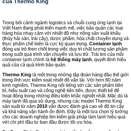
của Thermo King
Trong bối cảnh ngành logistics và chuỗi cung ứng lạnh tại
Việt Nam đang phát triển mạnh mẽ, việc bảo quản các loại
hàng hóa nhạy cảm với nhiệt độ như nông sản xuất khẩu
(thủy hải sản, trái cây), dược phẩm, hóa chất chuyên dụng và
thực phẩm chế biến là cực kỳ quan trọng.
Container lạnh
đóng vai trò then chốt trong việc duy trì chất lượng sản phẩm
trong suốt quá trình vận chuyển và lưu trữ. Trái tim của mỗi
container lạnh chính là
hệ thống máy lạnh
, quyết định hiệu
quả của cả quá trình bảo quản.
Thermo King
là một trong những tập đoàn hàng đầu thế giới
trong lĩnh vực kiểm soát nhiệt độ vận tải. Với hơn 80 năm
kinh nghiệm, Thermo King nổi tiếng với các sản phẩm bền
bỉ, hiệu suất cao và công nghệ tiên tiến, được thiết kế để
hoạt động trong những điều kiện khắc nghiệt nhất. Mặc dù là
máy lạnh đã qua sử dụng, nhưng các model Thermo King
sản xuất từ năm
2010
vẫn được đánh giá cao về độ tin cậy
và khả năng vận hành ổn định. Đây là một lựa chọn lý tưởng
cho các doanh nghiệp tìm kiếm giải pháp làm lạnh hiệu quả
với chi phí đầu tư ban đầu được tối ưu hóa.