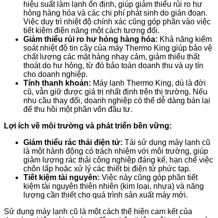
hiệu suất làm lạnh ổn định, giúp giảm thiểu rủi ro hư
hỏng hàng hóa và các chi phí phát sinh do gián đoạn.
Việc duy trì nhiệt độ chính xác cũng góp phần vào việc
tiết kiệm điện năng một cách tương đối.
Giảm thiểu rủi ro hư hỏng hàng hóa:
Khả năng kiểm
soát nhiệt độ tin cậy của máy Thermo King giúp bảo vệ
chất lượng các mặt hàng nhạy cảm, giảm thiểu thất
thoát do hư hỏng, từ đó bảo toàn doanh thu và uy tín
cho doanh nghiệp.
Tính thanh khoản:
Máy lạnh Thermo King, dù là đời
cũ, vẫn giữ được giá trị nhất định trên thị trường. Nếu
nhu cầu thay đổi, doanh nghiệp có thể dễ dàng bán lại
để thu hồi một phần vốn đầu tư.
Lợi ích về môi trường và phát triển bền vững:
Giảm thiểu rác thải điện tử:
Tái sử dụng máy lạnh cũ
là một hành động có trách nhiệm với môi trường, giúp
giảm lượng rác thải công nghiệp đáng kể, hạn chế việc
chôn lấp hoặc xử lý các thiết bị điện tử phức tạp.
Tiết kiệm tài nguyên:
Việc này cũng góp phần tiết
kiệm tài nguyên thiên nhiên (kim loại, nhựa) và năng
lượng cần thiết cho quá trình sản xuất máy mới.
Sử dụng máy lạnh cũ là một cách thể hiện cam kết của