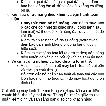
Kiểm tra quạt dàn nóng và quạt dàn lạnh: đảm
bảo hoạt động êm ái, đúng tốc độ, không có tiếng
ồn lạ.
Kiểm tra chức năng điều khiển và vận hành toàn
diện:
Chạy thử toàn bộ hệ thống:
Vận hành máy lạnh
ở các chế độ nhiệt độ khác nhau (đông lạnh sâu,
làm mát) và theo dõi khả năng đạt, duy trì nhiệt độ
cài đặt.
Kiểm tra chức năng xả đá tự động (defrost) để
đảm bảo dàn lạnh không bị đóng băng, duy trì
hiệu suất.
Kiểm tra các cảnh báo lỗi (alarm codes) trên bảng
điều khiển để xác định bất kỳ vấn đề tiềm ẩn nào.
Vệ sinh công nghiệp và bảo dưỡng tổng thể:
Vệ sinh sạch sẽ toàn bộ máy lạnh, loại bỏ bụi bẩn
và các tạp chất tích tụ.
Bôi trơn các bộ phận cần thiết và thay thế các linh
kiện hao mòn nhỏ (nếu cần) để máy hoạt động ổn
định nhất.
Chỉ những máy lạnh Thermo King vượt qua tất cả các tiêu
chuẩn khắt khe này mới được Trọng Phúc cấp giấy chứng
nhận kiểm định và sẵn sàng bàn giao cho khách hàng.