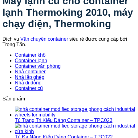
Máy lạnh cũ cho container
lạnh Thermoking 2010, máy
chạy điện, Thermoking
Dịch vụ
Vận chuyển container
siêu rẻ được cung cấp bởi
Trọng Tấn.
Container khô
Container lạnh
Container văn phòng
Nhà container
Nhà lắp ghép
Nhà di động
Container cũ
Sản phẩm
Tủ Trang Trí Kiểu Dáng Container – TPC023
Tủ Đa Năng Kiểu Dáng Container – TPC022