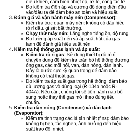
điều khiển, cảm biến nhiệt độ, rơ-le, công tắc tơ.
Đo kiểm tra điện áp và cường độ dòng điện đầu
vào/đầu ra để đảm bảo an toàn và hiệu suất.
Đánh giá và vận hành máy nén (Compressor):
Kiểm tra trực quan máy nén: không có dấu hiệu
rò rỉ dầu, gỉ sét bất thường.
Chạy thử máy nén:
Lắng nghe tiếng ồn, độ rung.
Đo lường áp suất nén và áp suất hút của gas
lạnh để đánh giá hiệu suất nén.
Kiểm tra hệ thống gas lạnh và áp suất:
Kiểm tra rò rỉ gas:
Sử dụng thiết bị dò rò rỉ
chuyên dụng để kiểm tra toàn bộ hệ thống đường
ống gas, các mối nối, van, dàn nóng, dàn lạnh.
Đây là bước cực kỳ quan trọng để đảm bảo
không có thất thoát gas.
Đo kiểm tra áp suất gas trong hệ thống, đảm bảo
đủ lượng gas và đúng loại (R-134a hoặc R-
404A). Nếu cần, chúng tôi sẽ tiến hành nạp bổ
sung hoặc thay thế gas mới theo đúng tiêu
chuẩn.
Kiểm tra dàn nóng (Condenser) và dàn lạnh
(Evaporator):
Kiểm tra tình trạng các lá tản nhiệt (fins): đảm bảo
không bị bẹp, tắc nghẽn, ảnh hưởng đến hiệu
suất trao đổi nhiệt.