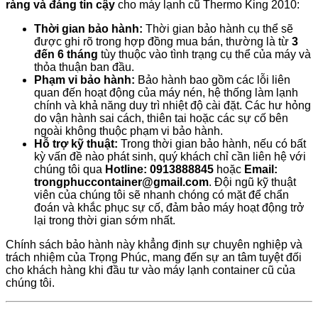
ràng và đáng tin cậy
cho máy lạnh cũ Thermo King 2010:
Thời gian bảo hành:
Thời gian bảo hành cụ thể sẽ
được ghi rõ trong hợp đồng mua bán, thường là từ
3
đến 6 tháng
tùy thuộc vào tình trạng cụ thể của máy và
thỏa thuận ban đầu.
Phạm vi bảo hành:
Bảo hành bao gồm các lỗi liên
quan đến hoạt động của máy nén, hệ thống làm lạnh
chính và khả năng duy trì nhiệt độ cài đặt. Các hư hỏng
do vận hành sai cách, thiên tai hoặc các sự cố bên
ngoài không thuộc phạm vi bảo hành.
Hỗ trợ kỹ thuật:
Trong thời gian bảo hành, nếu có bất
kỳ vấn đề nào phát sinh, quý khách chỉ cần liên hệ với
chúng tôi qua
Hotline: 0913888845
hoặc
Email:
trongphuccontainer@gmail.com
. Đội ngũ kỹ thuật
viên của chúng tôi sẽ nhanh chóng có mặt để chẩn
đoán và khắc phục sự cố, đảm bảo máy hoạt động trở
lại trong thời gian sớm nhất.
Chính sách bảo hành này khẳng định sự chuyên nghiệp và
trách nhiệm của Trọng Phúc, mang đến sự an tâm tuyệt đối
cho khách hàng khi đầu tư vào máy lạnh container cũ của
chúng tôi.