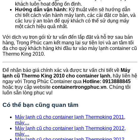
khách luôn hoạt động ổn định.
Hướng dẫn vận hành:
Kỹ thuật viên sẽ hướng dẫn
chi tiết cách vận hành máy lạnh, các cài đặt cơ bản, và
các lưu ý an toàn để quý khách có thể sử dụng máy
một cách hiệu quả nhất.
Với dịch vụ trọn gói từ tư vấn đến lắp đặt và hỗ trợ sau bán
hàng, Trọng Phúc cam kết mang lại sự tiện lợi và an tâm tối
đa cho quý khách hàng khi đầu tư vào máy lạnh container cũ
Thermo King 2010.
Để nhận báo giá chính xác và được tư vấn chi tiết về
Máy
lạnh cũ Thermo King 2010 cho container lạnh
, hãy liên hệ
ngay với Trọng Phúc Container qua
Hotline: 0913888845
hoặc truy cập website
containertrongphuc.vn
. Chúng tôi
luôn sẵn lòng phục vụ!
Có thể bạn cũng quan tâm
Máy lạnh cũ cho container lạnh Thermoking 2011,
máy…
Máy lạnh cũ cho container lạnh Thermoking 2012,
máy…
Máy lạnh cũ cho container lạnh Thermoking 2012,