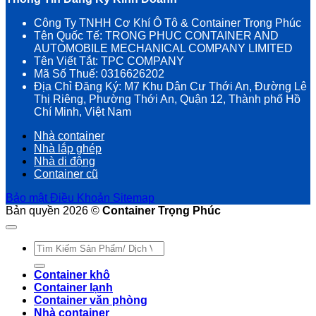
Công Ty TNHH Cơ Khí Ô Tô & Container Trọng Phúc
Tên Quốc Tế: TRONG PHUC CONTAINER AND
AUTOMOBILE MECHANICAL COMPANY LIMITED
Tên Viết Tắt: TPC COMPANY
Mã Số Thuế: 0316626202
Địa Chỉ Đăng Ký: M7 Khu Dân Cư Thới An, Đường Lê
Thị Riêng, Phường Thới An, Quận 12, Thành phố Hồ
Chí Minh, Việt Nam
Nhà container
Nhà lắp ghép
Nhà di động
Container cũ
Bảo mật
Điều Khoản
Sitemap
Bản quyền 2026 ©
Container Trọng Phúc
Tìm
kiếm:
Container khô
Container lạnh
Container văn phòng
Nhà container