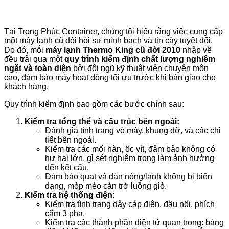
Tại Trọng Phúc Container, chúng tôi hiểu rằng việc cung cấp
một máy lạnh cũ đòi hỏi sự minh bạch và tin cậy tuyệt đối.
Do đó, mỗi
máy lạnh Thermo King cũ đời 2010
nhập về
đều trải qua một
quy trình kiểm định chất lượng nghiêm
ngặt và toàn diện
bởi đội ngũ kỹ thuật viên chuyên môn
cao, đảm bảo máy hoạt động tối ưu trước khi bàn giao cho
khách hàng.
Quy trình kiểm định bao gồm các bước chính sau:
Kiểm tra tổng thể và cấu trúc bên ngoài:
Đánh giá tình trạng vỏ máy, khung đỡ, và các chi
tiết bên ngoài.
Kiểm tra các mối hàn, ốc vít, đảm bảo không có
hư hại lớn, gỉ sét nghiêm trọng làm ảnh hưởng
đến kết cấu.
Đảm bảo quạt và dàn nóng/lạnh không bị biến
dạng, móp méo cản trở luồng gió.
Kiểm tra hệ thống điện:
Kiểm tra tình trạng dây cáp điện, đầu nối, phích
cắm 3 pha.
Kiểm tra các thành phần điện tử quan trọng: bảng