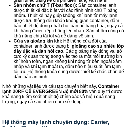
giảm thiểu đáng kể chi phí điện năng vận hành.
Sàn nhôm chữ T (T-bar floor):
Sàn container lạnh
được thiết kế đặc biệt với các rãnh hình chữ T bằng
nhôm. Thiết kế này giúp không khí lạnh từ máy lạnh
được lưu thông đều khắp không gian container, đảm
bảo nhiệt độ đồng nhất cho toàn bộ hàng hóa, ngay cả
khi hàng được xếp chồng lên nhau. Sàn nhôm cũng có
khả năng chịu tải tốt và dễ dàng vệ sinh.
Cửa và gioăng kín khí:
Hệ thống cửa đôi của
container lạnh được trang bị
gioăng cao su nhiều lớp
dày đặc và đàn hồi cao
. Các gioăng này đóng vai trò
cực kỳ quan trọng trong việc tạo ra một môi trường kín
khí hoàn toàn, ngăn không khí nóng từ bên ngoài xâm
nhập và khí lạnh thoát ra, đảm bảo hiệu suất làm lạnh
tối ưu. Hệ thống khóa cũng được thiết kế chắc chắn để
đảm bảo an ninh.
Nhờ những vật liệu và cấu tạo chuyên biệt này,
Container
lạnh 20RF Cũ EVERGREEN độ mới 80%
vẫn duy trì được
khả năng kiểm soát nhiệt độ chính xác và hiệu quả năng
lượng, ngay cả sau nhiều năm sử dụng.
Hệ thống máy lạnh chuyên dụng: Carrier,