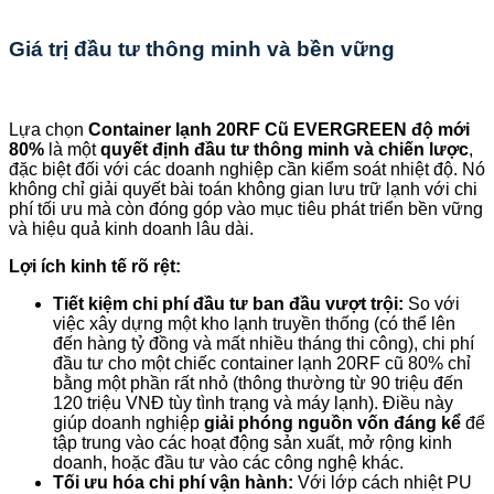
Giá trị đầu tư thông minh và bền vững
Lựa chọn
Container lạnh 20RF Cũ EVERGREEN độ mới
80%
là một
quyết định đầu tư thông minh và chiến lược
,
đặc biệt đối với các doanh nghiệp cần kiểm soát nhiệt độ. Nó
không chỉ giải quyết bài toán không gian lưu trữ lạnh với chi
phí tối ưu mà còn đóng góp vào mục tiêu phát triển bền vững
và hiệu quả kinh doanh lâu dài.
Lợi ích kinh tế rõ rệt:
Tiết kiệm chi phí đầu tư ban đầu vượt trội:
So với
việc xây dựng một kho lạnh truyền thống (có thể lên
đến hàng tỷ đồng và mất nhiều tháng thi công), chi phí
đầu tư cho một chiếc container lạnh 20RF cũ 80% chỉ
bằng một phần rất nhỏ (thông thường từ 90 triệu đến
120 triệu VNĐ tùy tình trạng và máy lạnh). Điều này
giúp doanh nghiệp
giải phóng nguồn vốn đáng kể
để
tập trung vào các hoạt động sản xuất, mở rộng kinh
doanh, hoặc đầu tư vào các công nghệ khác.
Tối ưu hóa chi phí vận hành:
Với lớp cách nhiệt PU