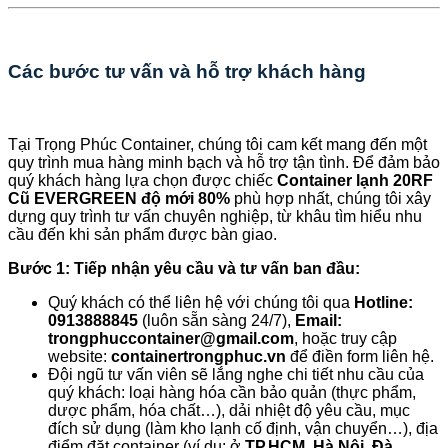
Các bước tư vấn và hỗ trợ khách hàng
Tại Trọng Phúc Container, chúng tôi cam kết mang đến một
quy trình mua hàng minh bạch và hỗ trợ tận tình. Để đảm bảo
quý khách hàng lựa chọn được chiếc
Container lạnh 20RF
Cũ EVERGREEN độ mới 80%
phù hợp nhất, chúng tôi xây
dựng quy trình tư vấn chuyên nghiệp, từ khâu tìm hiểu nhu
cầu đến khi sản phẩm được bàn giao.
Bước 1: Tiếp nhận yêu cầu và tư vấn ban đầu:
Quý khách có thể liên hệ với chúng tôi qua
Hotline:
0913888845
(luôn sẵn sàng 24/7),
Email:
trongphuccontainer@gmail.com
, hoặc truy cập
website:
containertrongphuc.vn
để điền form liên hệ.
Đội ngũ tư vấn viên sẽ lắng nghe chi tiết nhu cầu của
quý khách: loại hàng hóa cần bảo quản (thực phẩm,
dược phẩm, hóa chất…), dải nhiệt độ yêu cầu, mục
đích sử dụng (làm kho lạnh cố định, vận chuyển…), địa
điểm đặt container (ví dụ: ở
TP.HCM, Hà Nội, Đà