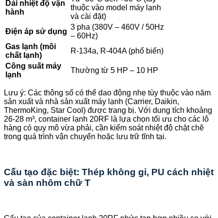
Dải nhiệt độ vận
thuộc vào model máy lạnh
hành
và cài đặt)
3 pha (380V – 460V / 50Hz
Điện áp sử dụng
– 60Hz)
Gas lạnh (môi
R-134a, R-404A (phổ biến)
chất lạnh)
Công suất máy
Thường từ 5 HP – 10 HP
lạnh
Lưu ý: Các thông số có thể dao động nhẹ tùy thuộc vào năm
sản xuất và nhà sản xuất máy lạnh (Carrier, Daikin,
ThermoKing, Star Cool) được trang bị. Với dung tích khoảng
26-28 m³, container lạnh 20RF là lựa chọn tối ưu cho các lô
hàng có quy mô vừa phải, cần kiểm soát nhiệt độ chặt chẽ
trong quá trình vận chuyển hoặc lưu trữ tĩnh tại.
Cấu tạo đặc biệt: Thép không gỉ, PU cách nhiệt
và sàn nhôm chữ T