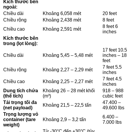
Kích thước bên
ngoài:
Chiều dài
Khoảng 6,058 mét
20 feet
Chiều rộng
Khoảng 2,438 mét
8 feet
8 feet 6
Chiều cao
Khoảng 2,591 mét
inches
Kích thước bên
trong (lọt lòng):
17 feet 10.5
Chiều dài
Khoảng 5,45 – 5,48 mét
inches – 18
feet
7 feet 5.5
Chiều rộng
Khoảng 2,27 – 2,29 mét
inches
7 feet 4.5
Chiều cao
Khoảng 2,25 – 2,27 mét
inches
Dung tích chứa
Khoảng 26 – 28 mét khối
918 – 988
(thể tích)
(m³)
cubic feet
Tải trọng tối đa
47.400 –
Khoảng 21,5 – 22,5 tấn
(net payload)
49.600 lbs
Trọng lượng vỏ
6.400 –
container (tare
Khoảng 2,9 – 3,2 tấn
7.000 lbs
weight)
Từ -30°C đến +30°C (tùy