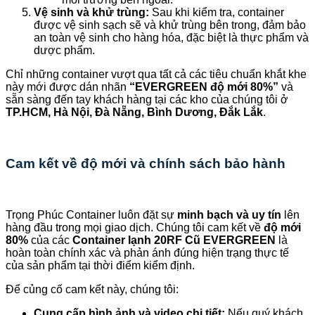
Vệ sinh và khử trùng:
Sau khi kiểm tra, container
được vệ sinh sạch sẽ và khử trùng bên trong, đảm bảo
an toàn vệ sinh cho hàng hóa, đặc biệt là thực phẩm và
dược phẩm.
Chỉ những container vượt qua tất cả các tiêu chuẩn khắt khe
này mới được dán nhãn
“EVERGREEN độ mới 80%”
và
sẵn sàng đến tay khách hàng tại các kho của chúng tôi ở
TP.HCM, Hà Nội, Đà Nẵng, Bình Dương, Đắk Lắk
.
Cam kết về độ mới và chính sách bảo hành
Trọng Phúc Container luôn đặt sự
minh bạch và uy tín
lên
hàng đầu trong mọi giao dịch. Chúng tôi cam kết về
độ mới
80%
của các
Container lạnh 20RF Cũ EVERGREEN
là
hoàn toàn chính xác và phản ánh đúng hiện trạng thực tế
của sản phẩm tại thời điểm kiểm định.
Để củng cố cam kết này, chúng tôi:
Cung cấp hình ảnh và video chi tiết:
Nếu quý khách