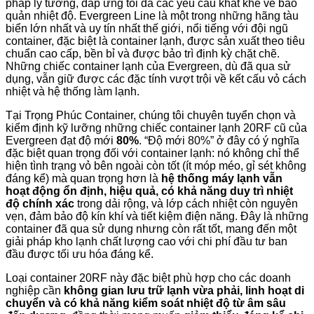
pháp lý tưởng, đáp ứng tối đa các yêu cầu khắt khe về bảo
quản nhiệt độ. Evergreen Line là một trong những hãng tàu
biển lớn nhất và uy tín nhất thế giới, nổi tiếng với đội ngũ
container, đặc biệt là container lạnh, được sản xuất theo tiêu
chuẩn cao cấp, bền bỉ và được bảo trì định kỳ chặt chẽ.
Những chiếc container lạnh của Evergreen, dù đã qua sử
dụng, vẫn giữ được các đặc tính vượt trội về kết cấu vỏ cách
nhiệt và hệ thống làm lạnh.
Tại Trọng Phúc Container, chúng tôi chuyên tuyển chọn và
kiểm định kỹ lưỡng những chiếc container lạnh 20RF cũ của
Evergreen đạt độ mới
80%
. “Độ mới 80%” ở đây có ý nghĩa
đặc biệt quan trọng đối với container lạnh: nó không chỉ thể
hiện tình trạng vỏ bên ngoài còn tốt (ít móp méo, gỉ sét không
đáng kể) mà quan trọng hơn là
hệ thống máy lạnh vẫn
hoạt động ổn định, hiệu quả, có khả năng duy trì nhiệt
độ chính xác
trong dải rộng, và lớp cách nhiệt còn nguyên
vẹn, đảm bảo độ kín khí và tiết kiệm điện năng. Đây là những
container đã qua sử dụng nhưng còn rất tốt, mang đến một
giải pháp kho lạnh chất lượng cao với chi phí đầu tư ban
đầu được tối ưu hóa đáng kể.
Loại container 20RF này đặc biệt phù hợp cho các doanh
nghiệp cần
không gian lưu trữ lạnh vừa phải, linh hoạt di
chuyển và có khả năng kiểm soát nhiệt độ từ âm sâu