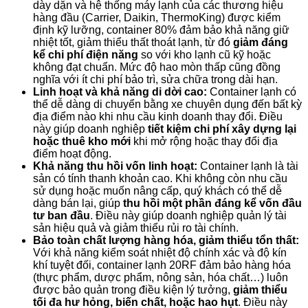
dày dặn và hệ thống máy lạnh của các thương hiệu
hàng đầu (Carrier, Daikin, ThermoKing) được kiểm
định kỹ lưỡng, container 80% đảm bảo khả năng giữ
nhiệt tốt, giảm thiểu thất thoát lạnh, từ đó
giảm đáng
kể chi phí điện năng
so với kho lạnh cũ kỹ hoặc
không đạt chuẩn. Mức độ hao mòn thấp cũng đồng
nghĩa với ít chi phí bảo trì, sửa chữa trong dài hạn.
Linh hoạt và khả năng di dời cao:
Container lạnh có
thể dễ dàng di chuyển bằng xe chuyên dụng đến bất kỳ
địa điểm nào khi nhu cầu kinh doanh thay đổi. Điều
này giúp doanh nghiệp
tiết kiệm chi phí xây dựng lại
hoặc thuê kho mới
khi mở rộng hoặc thay đổi địa
điểm hoạt động.
Khả năng thu hồi vốn linh hoạt:
Container lạnh là tài
sản có tính thanh khoản cao. Khi không còn nhu cầu
sử dụng hoặc muốn nâng cấp, quý khách có thể dễ
dàng bán lại, giúp
thu hồi một phần đáng kể vốn đầu
tư ban đầu
. Điều này giúp doanh nghiệp quản lý tài
sản hiệu quả và giảm thiểu rủi ro tài chính.
Bảo toàn chất lượng hàng hóa, giảm thiểu tổn thất:
Với khả năng kiểm soát nhiệt độ chính xác và độ kín
khí tuyệt đối, container lạnh 20RF đảm bảo hàng hóa
(thực phẩm, dược phẩm, nông sản, hóa chất…) luôn
được bảo quản trong điều kiện lý tưởng,
giảm thiểu
tối đa hư hỏng, biến chất, hoặc hao hụt
. Điều này