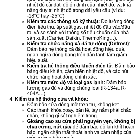
nhiệt độ cài đặt, độ ổn định của nhiệt độ, và khả
năng duy trì nhiệt độ trong dải yêu cầu (ví dụ:
-18°C hay -25°C).
Kiểm tra các thông số kỹ thuật:
Đo lường dòng
điện tiêu thụ, áp suất gas, nhiệt độ đầu vào/đầu
ra, và so sánh với thông số tiêu chuẩn của nhà
sản xuất (Carrier, Daikin, ThermoKing…).
Kiểm tra chức năng xả đá tự động (Defrost):
Đảm bảo hệ thống xả đá hoạt động hiệu quả,
ngăn ngừa đóng băng trên dàn lạnh làm giảm
hiệu suất.
Kiểm tra hệ thống điều khiển điện tử:
Đảm bảo
bảng điều khiển, cảm biến nhiệt độ, và các nút
chức năng hoạt động chính xác.
Kiểm tra mức độ và loại gas lạnh:
Đảm bảo
lượng gas đủ và đúng chủng loại (R-134a, R-
404A…).
Kiểm tra hệ thống cửa và khóa:
Đảm bảo cửa đóng mở trơn tru, không kẹt.
Các thanh khóa xoay, bản lề, tay nắm phải chắc
chắn, không gỉ sét nghiêm trọng.
Gioăng cao su cửa phải nguyên vẹn, không bị
chai cứng, nứt gãy
để đảm bảo độ kín khít hoàn
hảo, ngăn chặn thất thoát lạnh và xâm nhập của
môi trường bên ngoài.