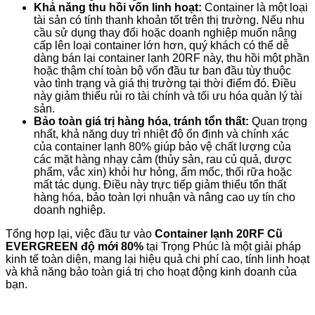
Khả năng thu hồi vốn linh hoạt:
Container là một loại
tài sản có tính thanh khoản tốt trên thị trường. Nếu nhu
cầu sử dụng thay đổi hoặc doanh nghiệp muốn nâng
cấp lên loại container lớn hơn, quý khách có thể dễ
dàng bán lại container lạnh 20RF này, thu hồi một phần
hoặc thậm chí toàn bộ vốn đầu tư ban đầu tùy thuộc
vào tình trạng và giá thị trường tại thời điểm đó. Điều
này giảm thiểu rủi ro tài chính và tối ưu hóa quản lý tài
sản.
Bảo toàn giá trị hàng hóa, tránh tổn thất:
Quan trọng
nhất, khả năng duy trì nhiệt độ ổn định và chính xác
của container lạnh 80% giúp bảo vệ chất lượng của
các mặt hàng nhạy cảm (thủy sản, rau củ quả, dược
phẩm, vắc xin) khỏi hư hỏng, ẩm mốc, thối rữa hoặc
mất tác dụng. Điều này trực tiếp giảm thiểu tổn thất
hàng hóa, bảo toàn lợi nhuận và nâng cao uy tín cho
doanh nghiệp.
Tổng hợp lại, việc đầu tư vào
Container lạnh 20RF Cũ
EVERGREEN độ mới 80%
tại Trọng Phúc là một giải pháp
kinh tế toàn diện, mang lại hiệu quả chi phí cao, tính linh hoạt
và khả năng bảo toàn giá trị cho hoạt động kinh doanh của
bạn.