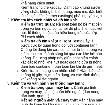
khả năng cách nhiệt.
Kiểm tra tổng thể kết cấu: Đảm bảo khung sườn
vững chắc, không bị biến dạng, méo mó, đặc biệt
là các góc đúc (corner castings) phải nguyên vẹn.
Kiểm tra lớp cách nhiệt và độ kín khí:
Kiểm tra trực quan:
Rà soát toàn bộ bề mặt bên
trong và bên ngoài container để phát hiện các vết
nứt, lỗ thủng, hoặc dấu hiệu bong tróc của lớp
PU cách nhiệt.
Kiểm tra độ kín khí (Air Tight Test):
Đây là
bước cực kỳ quan trọng đối với container lạnh.
Chúng tôi đóng kín cửa container từ bên trong và
kiểm tra xem có ánh sáng lọt qua các khe hở nào
không. Phương pháp này giúp phát hiện chính
xác các lỗ nhỏ, khe nứt hoặc gioăng cửa bị hỏng,
đảm bảo container hoàn toàn kín khí để giữ nhiệt.
Kiểm tra tình trạng sàn nhôm chữ T: Đảm bảo sàn
không bị gãy, mục, biến dạng, và các rãnh thông
khí không bị tắc nghẽn.
Kiểm tra và vận hành hệ thống máy lạnh:
Kiểm tra tổng quan máy lạnh:
Đánh giá tình
trạng vỏ máy, các bộ phận bên ngoài (dàn nóng,
dàn lạnh, quạt…).
Kết nối nguồn điện và chạy thử:
Vận hành máy
lạnh để kiểm tra khả năng làm lạnh, thời gian đạt