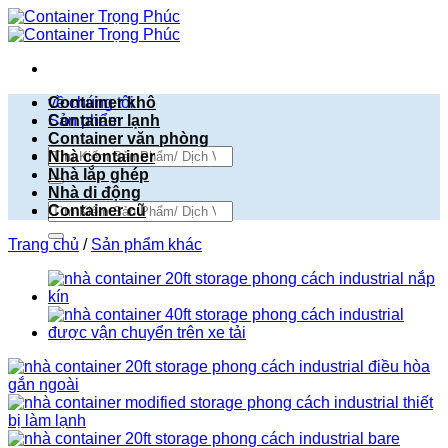
Bỏ
qua
nội
dung
về chúng tôi
Container khô
Sản phẩm
Container lạnh
Container văn phòng
Tìm
Nhà container
kiếm:
Nhà lắp ghép
Nhà di động
Tìm
Container cũ
kiếm:
Trang chủ
/
Sản phẩm khác