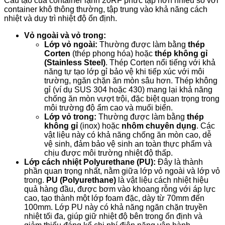
Cấu tạo của container lạnh 20RF phức tạp hơn nhiều so với
container khô thông thường, tập trung vào khả năng cách
nhiệt và duy trì nhiệt độ ổn định.
Vỏ ngoài và vỏ trong:
Lớp vỏ ngoài:
Thường được làm bằng
thép
Corten
(thép phong hóa) hoặc
thép không gỉ
(Stainless Steel)
. Thép Corten nổi tiếng với khả
năng tự tạo lớp gỉ bảo vệ khi tiếp xúc với môi
trường, ngăn chặn ăn mòn sâu hơn. Thép không
gỉ (ví dụ SUS 304 hoặc 430) mang lại khả năng
chống ăn mòn vượt trội, đặc biệt quan trọng trong
môi trường độ ẩm cao và muối biển.
Lớp vỏ trong:
Thường được làm bằng
thép
không gỉ
(inox) hoặc
nhôm chuyên dụng
. Các
vật liệu này có khả năng chống ăn mòn cao, dễ
vệ sinh, đảm bảo vệ sinh an toàn thực phẩm và
chịu được môi trường nhiệt độ thấp.
Lớp cách nhiệt Polyurethane (PU):
Đây là thành
phần quan trọng nhất, nằm giữa lớp vỏ ngoài và lớp vỏ
trong.
PU (Polyurethane)
là vật liệu cách nhiệt hiệu
quả hàng đầu, được bơm vào khoang rỗng với áp lực
cao, tạo thành một lớp foam đặc, dày từ 70mm đến
100mm. Lớp PU này có khả năng ngăn chặn truyền
nhiệt tối đa, giúp giữ nhiệt độ bên trong ổn định và