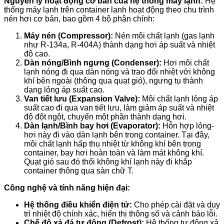
Nguyên lý hoạt động cơ bản của hệ thống máy lạnh:
Hệ
thống máy lạnh trên container lạnh hoạt động theo chu trình
nén hơi cơ bản, bao gồm 4 bộ phận chính:
Máy nén (Compressor):
Nén môi chất lạnh (gas lạnh
như R-134a, R-404A) thành dạng hơi áp suất và nhiệt
độ cao.
Dàn nóng/Bình ngưng (Condenser):
Hơi môi chất
lạnh nóng đi qua dàn nóng và trao đổi nhiệt với không
khí bên ngoài (thông qua quạt gió), ngưng tụ thành
dạng lỏng áp suất cao.
Van tiết lưu (Expansion Valve):
Môi chất lạnh lỏng áp
suất cao đi qua van tiết lưu, làm giảm áp suất và nhiệt
độ đột ngột, chuyển một phần thành dạng hơi.
Dàn lạnh/Bình bay hơi (Evaporator):
Hỗn hợp lỏng-
hơi này đi vào dàn lạnh bên trong container. Tại đây,
môi chất lạnh hấp thụ nhiệt từ không khí bên trong
container, bay hơi hoàn toàn và làm mát không khí.
Quạt gió sau đó thổi không khí lạnh này đi khắp
container thông qua sàn chữ T.
Công nghệ và tính năng hiện đại:
Hệ thống điều khiển điện tử:
Cho phép cài đặt và duy
trì nhiệt độ chính xác, hiển thị thông số và cảnh báo lỗi.
Chế độ xả đá tự động (Defrost):
Hệ thống tự động xả