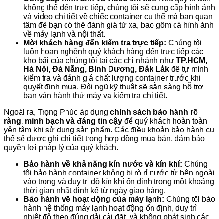
không thể đến trực tiếp, chúng tôi sẽ cung cấp hình ảnh
và video chi tiết về chiếc container cụ thể mà bạn quan
tâm để bạn có thể đánh giá từ xa, bao gồm cả hình ảnh
về máy lạnh và nội thất.
Mời khách hàng đến kiểm tra trực tiếp:
Chúng tôi
luôn hoan nghênh quý khách hàng đến trực tiếp các
kho bãi của chúng tôi tại các chi nhánh như
TP.HCM,
Hà Nội, Đà Nẵng, Bình Dương, Đắk Lắk
để tự mình
kiểm tra và đánh giá chất lượng container trước khi
quyết định mua. Đội ngũ kỹ thuật sẽ sẵn sàng hỗ trợ
bạn vận hành thử máy và kiểm tra chi tiết.
Ngoài ra, Trọng Phúc áp dụng
chính sách bảo hành rõ
ràng, minh bạch và đáng tin cậy
để quý khách hoàn toàn
yên tâm khi sử dụng sản phẩm. Các điều khoản bảo hành cụ
thể sẽ được ghi chi tiết trong hợp đồng mua bán, đảm bảo
quyền lợi pháp lý của quý khách.
Bảo hành về khả năng kín nước và kín khí:
Chúng
tôi bảo hành container không bị rò rỉ nước từ bên ngoài
vào trong và duy trì độ kín khí ổn định trong một khoảng
thời gian nhất định kể từ ngày giao hàng.
Bảo hành về hoạt động của máy lạnh:
Chúng tôi bảo
hành hệ thống máy lạnh hoạt động ổn định, duy trì
nhiệt độ theo đúng dải cài đặt, và không phát sinh các