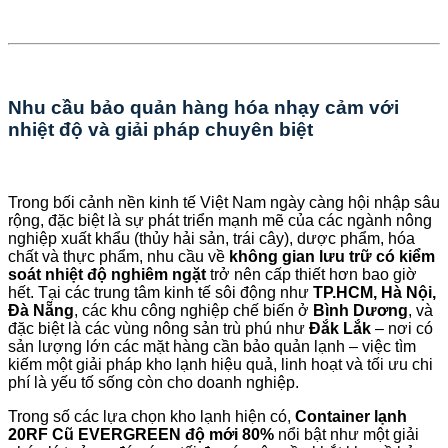
Nhu cầu bảo quản hàng hóa nhạy cảm với
nhiệt độ và giải pháp chuyên biệt
Trong bối cảnh nền kinh tế Việt Nam ngày càng hội nhập sâu
rộng, đặc biệt là sự phát triển mạnh mẽ của các ngành nông
nghiệp xuất khẩu (thủy hải sản, trái cây), dược phẩm, hóa
chất và thực phẩm, nhu cầu về
không gian lưu trữ có kiểm
soát nhiệt độ nghiêm ngặt
trở nên cấp thiết hơn bao giờ
hết. Tại các trung tâm kinh tế sôi động như
TP.HCM, Hà Nội,
Đà Nẵng
, các khu công nghiệp chế biến ở
Bình Dương
, và
đặc biệt là các vùng nông sản trù phú như
Đắk Lắk
– nơi có
sản lượng lớn các mặt hàng cần bảo quản lạnh – việc tìm
kiếm một giải pháp kho lạnh hiệu quả, linh hoạt và tối ưu chi
phí là yếu tố sống còn cho doanh nghiệp.
Trong số các lựa chọn kho lạnh hiện có,
Container lạnh
20RF Cũ EVERGREEN độ mới 80%
nổi bật như một giải