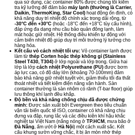
qua sử dụng, các container 80% được chúng tôi kiểm
tra kỹ lưỡng để đảm bảo
máy lạnh (thường là Carrier,
Daikin, ThermoKing, Star Cool)
hoạt động ổn định, có
khả năng duy trì nhiệt độ chính xác trong dải rộng, từ
-30°C đến +30°C
(hoặc -18°C đến +18°C tùy cấu hình),
đáp ứng đa dạng nhu cầu bảo quản đông lạnh, làm
mát hoặc giữ nhiệt. Hệ thống điều khiển tự động với
cảm biến nhiệt độ giúp duy trì môi trường lý tưởng cho
hàng hóa.
Kết cấu vỏ cách nhiệt tối ưu:
Vỏ container lạnh được
làm từ
thép Corten hoặc thép không gỉ (Stainless
Steel T430, T304)
ở lớp ngoài và lớp trong. Giữa hai
lớp là lớp
cách nhiệt Polyurethane (PU)
được bơm
áp lực cao, có độ dày lớn (khoảng 70-100mm) đảm
bảo khả năng giữ nhiệt tuyệt vời, giảm thiểu tối đa thất
thoát nhiệt và tiết kiệm điện năng vận hành. Sàn
container thường là sàn nhôm có rãnh (T-bar floor) giúp
lưu thông khí lạnh đều khắp.
Độ bền và khả năng chống chịu đã được chứng
minh:
Được sản xuất bởi Evergreen theo tiêu chuẩn
vận tải biển quốc tế ISO, container có khả năng chịu
đựng va đập, rung lắc và các điều kiện khí hậu khắc
nghiệt tại Việt Nam (nắng nóng ở
TP.HCM
, mưa bão ở
Đà Nẵng
, ẩm ướt ở
Hà Nội
) một cách xuất sắc. Kết
cấu khung sườn vững chắc, ít bị ăn mòn nhờ thép