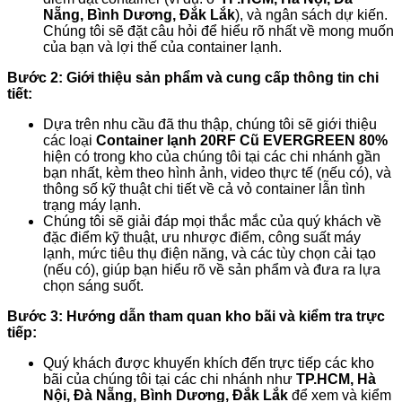
Nẵng, Bình Dương, Đắk Lắk
), và ngân sách dự kiến.
Chúng tôi sẽ đặt câu hỏi để hiểu rõ nhất về mong muốn
của bạn và lợi thế của container lạnh.
Bước 2: Giới thiệu sản phẩm và cung cấp thông tin chi
tiết:
Dựa trên nhu cầu đã thu thập, chúng tôi sẽ giới thiệu
các loại
Container lạnh 20RF Cũ EVERGREEN 80%
hiện có trong kho của chúng tôi tại các chi nhánh gần
bạn nhất, kèm theo hình ảnh, video thực tế (nếu có), và
thông số kỹ thuật chi tiết về cả vỏ container lẫn tình
trạng máy lạnh.
Chúng tôi sẽ giải đáp mọi thắc mắc của quý khách về
đặc điểm kỹ thuật, ưu nhược điểm, công suất máy
lạnh, mức tiêu thụ điện năng, và các tùy chọn cải tạo
(nếu có), giúp bạn hiểu rõ về sản phẩm và đưa ra lựa
chọn sáng suốt.
Bước 3: Hướng dẫn tham quan kho bãi và kiểm tra trực
tiếp:
Quý khách được khuyến khích đến trực tiếp các kho
bãi của chúng tôi tại các chi nhánh như
TP.HCM, Hà
Nội, Đà Nẵng, Bình Dương, Đắk Lắk
để xem và kiểm