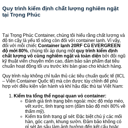
Quy trình kiểm định chất lượng nghiêm ngặt
tại Trọng Phúc
Tại Trọng Phúc Container, chúng tôi hiểu rằng chất lượng và
độ tin cậy là yếu tố sống còn đối với container lạnh. Vì vậy,
đối với mỗi chiếc
Container lạnh 20RF Cũ EVERGREEN
độ mới 80%
, chúng tôi áp dụng một
quy trình kiểm định
chất lượng vô cùng nghiêm ngặt và toàn diện
bởi đội ngũ
kỹ thuật viên chuyên môn cao, đảm bảo sản phẩm đạt tiêu
chuẩn hoạt động tối ưu trước khi bàn giao cho khách hàng.
Quy trình này không chỉ tuân thủ các tiêu chuẩn quốc tế (IICL
– Viện Container Quốc tế) mà còn được tùy chỉnh để phù
hợp với điều kiện vận hành và khí hậu đặc thù tại Việt Nam:
Kiểm tra tổng thể ngoại quan vỏ container:
Đánh giá tình trạng bên ngoài: mức độ móp méo,
vết xước, tình trạng sơn (đảm bảo độ mới 80% về
thẩm mỹ).
Kiểm tra tình trạng gỉ sét: Đặc biệt chú ý các mối
hàn, góc cạnh, khung sườn. Đảm bảo không có
gỉ sét ăn sâu làm ảnh hưởng đến kết cấu hoặc