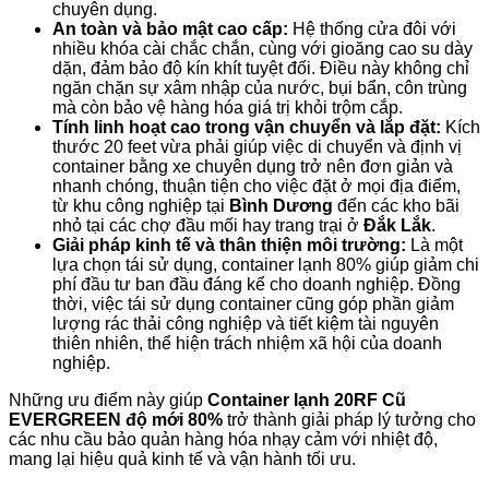
chuyên dụng.
An toàn và bảo mật cao cấp:
Hệ thống cửa đôi với
nhiều khóa cài chắc chắn, cùng với gioăng cao su dày
dặn, đảm bảo độ kín khít tuyệt đối. Điều này không chỉ
ngăn chặn sự xâm nhập của nước, bụi bẩn, côn trùng
mà còn bảo vệ hàng hóa giá trị khỏi trộm cắp.
Tính linh hoạt cao trong vận chuyển và lắp đặt:
Kích
thước 20 feet vừa phải giúp việc di chuyển và định vị
container bằng xe chuyên dụng trở nên đơn giản và
nhanh chóng, thuận tiện cho việc đặt ở mọi địa điểm,
từ khu công nghiệp tại
Bình Dương
đến các kho bãi
nhỏ tại các chợ đầu mối hay trang trại ở
Đắk Lắk
.
Giải pháp kinh tế và thân thiện môi trường:
Là một
lựa chọn tái sử dụng, container lạnh 80% giúp giảm chi
phí đầu tư ban đầu đáng kể cho doanh nghiệp. Đồng
thời, việc tái sử dụng container cũng góp phần giảm
lượng rác thải công nghiệp và tiết kiệm tài nguyên
thiên nhiên, thể hiện trách nhiệm xã hội của doanh
nghiệp.
Những ưu điểm này giúp
Container lạnh 20RF Cũ
EVERGREEN độ mới 80%
trở thành giải pháp lý tưởng cho
các nhu cầu bảo quản hàng hóa nhạy cảm với nhiệt độ,
mang lại hiệu quả kinh tế và vận hành tối ưu.