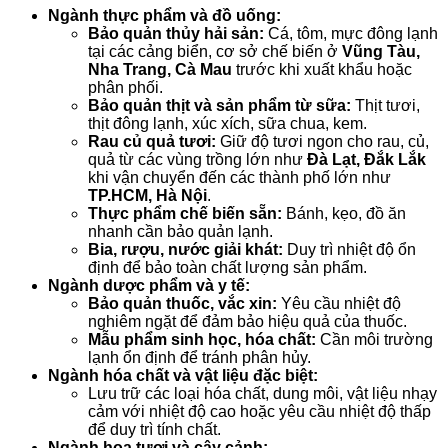
Ngành thực phẩm và đồ uống:
Bảo quản thủy hải sản:
Cá, tôm, mực đông lạnh
tại các cảng biển, cơ sở chế biến ở
Vũng Tàu,
Nha Trang, Cà Mau
trước khi xuất khẩu hoặc
phân phối.
Bảo quản thịt và sản phẩm từ sữa:
Thịt tươi,
thịt đông lạnh, xúc xích, sữa chua, kem.
Rau củ quả tươi:
Giữ độ tươi ngon cho rau, củ,
quả từ các vùng trồng lớn như
Đà Lạt, Đắk Lắk
khi vận chuyển đến các thành phố lớn như
TP.HCM, Hà Nội
.
Thực phẩm chế biến sẵn:
Bánh, kẹo, đồ ăn
nhanh cần bảo quản lạnh.
Bia, rượu, nước giải khát:
Duy trì nhiệt độ ổn
định để bảo toàn chất lượng sản phẩm.
Ngành dược phẩm và y tế:
Bảo quản thuốc, vắc xin:
Yêu cầu nhiệt độ
nghiêm ngặt để đảm bảo hiệu quả của thuốc.
Mẫu phẩm sinh học, hóa chất:
Cần môi trường
lạnh ổn định để tránh phân hủy.
Ngành hóa chất và vật liệu đặc biệt:
Lưu trữ các loại hóa chất, dung môi, vật liệu nhạy
cảm với nhiệt độ cao hoặc yêu cầu nhiệt độ thấp
để duy trì tính chất.
Ngành hoa tươi và cây cảnh: