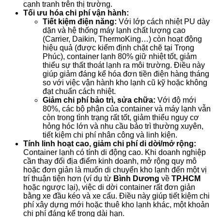
cạnh tranh trên thị trường.
Tối ưu hóa chi phí vận hành:
Tiết kiệm điện năng:
Với lớp cách nhiệt PU dày
dặn và hệ thống máy lạnh chất lượng cao
(Carrier, Daikin, ThermoKing…) còn hoạt động
hiệu quả (được kiểm định chặt chẽ tại Trọng
Phúc), container lạnh 80% giữ nhiệt tốt, giảm
thiểu sự thất thoát lạnh ra môi trường. Điều này
giúp giảm đáng kể hóa đơn tiền điện hàng tháng
so với việc vận hành kho lạnh cũ kỹ hoặc không
đạt chuẩn cách nhiệt.
Giảm chi phí bảo trì, sửa chữa:
Với độ mới
80%, các bộ phận của container và máy lạnh vẫn
còn trong tình trạng rất tốt, giảm thiểu nguy cơ
hỏng hóc lớn và nhu cầu bảo trì thường xuyên,
tiết kiệm chi phí nhân công và linh kiện.
Tính linh hoạt cao, giảm chi phí di dời/mở rộng:
Container lạnh có tính di động cao. Khi doanh nghiệp
cần thay đổi địa điểm kinh doanh, mở rộng quy mô
hoặc đơn giản là muốn di chuyển kho lạnh đến một vị
trí thuận tiện hơn (ví dụ từ
Bình Dương
về
TP.HCM
hoặc ngược lại), việc di dời container rất đơn giản
bằng xe đầu kéo và xe cẩu. Điều này giúp tiết kiệm chi
phí xây dựng mới hoặc thuê kho lạnh khác, một khoản
chi phí đáng kể trong dài hạn.