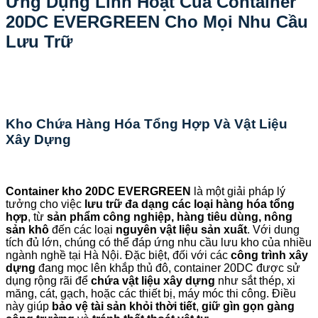
Ứng Dụng Linh Hoạt Của Container
20DC EVERGREEN Cho Mọi Nhu Cầu
Lưu Trữ
Kho Chứa Hàng Hóa Tổng Hợp Và Vật Liệu
Xây Dựng
Container kho 20DC EVERGREEN
là một giải pháp lý
tưởng cho việc
lưu trữ đa dạng các loại hàng hóa tổng
hợp
, từ
sản phẩm công nghiệp, hàng tiêu dùng, nông
sản khô
đến các loại
nguyên vật liệu sản xuất
. Với dung
tích đủ lớn, chúng có thể đáp ứng nhu cầu lưu kho của nhiều
ngành nghề tại Hà Nội. Đặc biệt, đối với các
công trình xây
dựng
đang mọc lên khắp thủ đô, container 20DC được sử
dụng rộng rãi để
chứa vật liệu xây dựng
như sắt thép, xi
măng, cát, gạch, hoặc các thiết bị, máy móc thi công. Điều
này giúp
bảo vệ tài sản khỏi thời tiết
,
giữ gìn gọn gàng