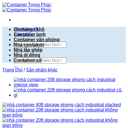
Bỏ
qua
nội
dung
về chúng tôi
Container khô
Sản phẩm
Container lạnh
Container văn phòng
Tìm
Nhà container
kiếm:
Nhà lắp ghép
Nhà di động
Tìm
Container cũ
kiếm:
Trang chủ
/
Sản phẩm khác