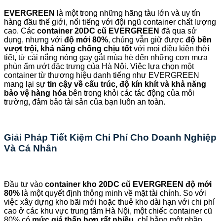
EVERGREEN
là một trong những hãng tàu lớn và uy tín
hàng đầu thế giới, nổi tiếng với đội ngũ container chất lượng
cao. Các
container 20DC cũ EVERGREEN
đã qua sử
dụng, nhưng với
độ mới 80%
, chúng vẫn giữ được
độ bền
vượt trội, khả năng chống chịu tốt
với mọi điều kiện thời
tiết, từ cái nắng nóng gay gắt mùa hè đến những cơn mưa
phùn ẩm ướt đặc trưng của Hà Nội. Việc lựa chọn một
container từ thương hiệu danh tiếng như EVERGREEN
mang lại sự
tin cậy về cấu trúc, độ kín khít và khả năng
bảo vệ hàng hóa
bên trong khỏi các tác động của môi
trường, đảm bảo tài sản của bạn luôn an toàn.
Giải Pháp Tiết Kiệm Chi Phí Cho Doanh Nghiệp
Và Cá Nhân
Đầu tư vào
container kho 20DC cũ EVERGREEN độ mới
80%
là một quyết định thông minh về mặt tài chính. So với
việc xây dựng kho bãi mới hoặc thuê kho dài hạn với chi phí
cao ở các khu vực trung tâm Hà Nội, một chiếc container cũ
80% có
mức giá thấp hơn rất nhiều
, chỉ bằng một phần