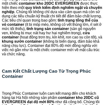
một chiếc
container kho 20DC EVERGREEN
được thực
hiện theo một
quy trình kiểm định nghiêm ngặt và chuyên
nghiệp
. Chúng tôi không chỉ dựa vào cảm quan mà còn sử
dụng các tiêu chuẩn kỹ thuật chi tiết để đảm bảo chất lượng.
Các tiêu chí quan trọng bao gồm:
tình trạng tổng thể của
vỏ container
(ít bị móp méo, không có vết thủng lớn, rỉ sét ở
mức tối thiểu),
tình trạng sàn container
(sàn gỗ nguyên
vẹn, không bị mục nát hay hư hại nghiêm trọng),
cửa
container
(hoạt động trơn tru, kín khít, ron cao su còn tốt), và
khung sườn container
(không bị biến dạng, đảm bảo khả
năng chịu lực). Container đạt 80% độ mới đồng nghĩa với
việc nó gần như là một chiếc container mới về mặt cấu trúc
và chức năng.
Cam Kết Chất Lượng Cao Từ Trọng Phúc
Container
Trọng Phúc Container luôn cam kết mang đến cho khách
hàng tại Hà Nội những sản phẩm
container kho 20DC cũ
EVERGREEN đạt độ mới 80%
như đã công bố. Chúng tôi