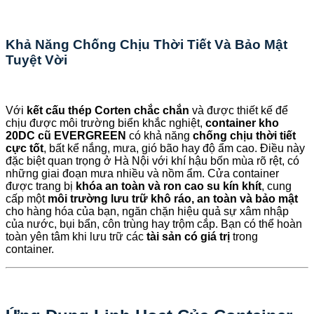
Khả Năng Chống Chịu Thời Tiết Và Bảo Mật
Tuyệt Vời
Với
kết cấu thép Corten chắc chắn
và được thiết kế để
chịu được môi trường biển khắc nghiệt,
container kho
20DC cũ EVERGREEN
có khả năng
chống chịu thời tiết
cực tốt
, bất kể nắng, mưa, gió bão hay độ ẩm cao. Điều này
đặc biệt quan trọng ở Hà Nội với khí hậu bốn mùa rõ rệt, có
những giai đoạn mưa nhiều và nồm ẩm. Cửa container
được trang bị
khóa an toàn và ron cao su kín khít
, cung
cấp một
môi trường lưu trữ khô ráo, an toàn và bảo mật
cho hàng hóa của bạn, ngăn chặn hiệu quả sự xâm nhập
của nước, bụi bẩn, côn trùng hay trộm cắp. Bạn có thể hoàn
toàn yên tâm khi lưu trữ các
tài sản có giá trị
trong
container.