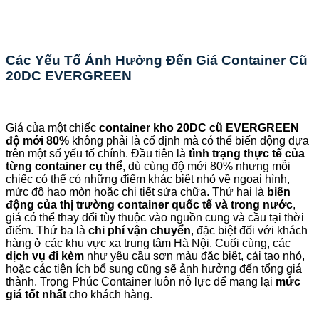
Các Yếu Tố Ảnh Hưởng Đến Giá Container Cũ
20DC EVERGREEN
Giá của một chiếc
container kho 20DC cũ EVERGREEN
độ mới 80%
không phải là cố định mà có thể biến động dựa
trên một số yếu tố chính. Đầu tiên là
tình trạng thực tế của
từng container cụ thể
, dù cùng độ mới 80% nhưng mỗi
chiếc có thể có những điểm khác biệt nhỏ về ngoại hình,
mức độ hao mòn hoặc chi tiết sửa chữa. Thứ hai là
biến
động của thị trường container quốc tế và trong nước
,
giá có thể thay đổi tùy thuộc vào nguồn cung và cầu tại thời
điểm. Thứ ba là
chi phí vận chuyển
, đặc biệt đối với khách
hàng ở các khu vực xa trung tâm Hà Nội. Cuối cùng, các
dịch vụ đi kèm
như yêu cầu sơn màu đặc biệt, cải tạo nhỏ,
hoặc các tiện ích bổ sung cũng sẽ ảnh hưởng đến tổng giá
thành. Trọng Phúc Container luôn nỗ lực để mang lại
mức
giá tốt nhất
cho khách hàng.