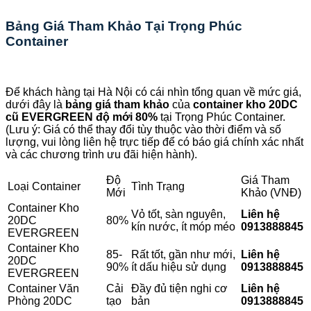
Bảng Giá Tham Khảo Tại Trọng Phúc
Container
Để khách hàng tại Hà Nội có cái nhìn tổng quan về mức giá,
dưới đây là
bảng giá tham khảo
của
container kho 20DC
cũ EVERGREEN độ mới 80%
tại Trọng Phúc Container.
(Lưu ý: Giá có thể thay đổi tùy thuộc vào thời điểm và số
lượng, vui lòng liên hệ trực tiếp để có báo giá chính xác nhất
và các chương trình ưu đãi hiện hành).
Độ
Giá Tham
Loại Container
Tình Trạng
Mới
Khảo (VNĐ)
Container Kho
Vỏ tốt, sàn nguyên,
Liên hệ
20DC
80%
kín nước, ít móp méo
0913888845
EVERGREEN
Container Kho
85-
Rất tốt, gần như mới,
Liên hệ
20DC
90%
ít dấu hiệu sử dụng
0913888845
EVERGREEN
Container Văn
Cải
Đầy đủ tiện nghi cơ
Liên hệ
Phòng 20DC
tạo
bản
0913888845