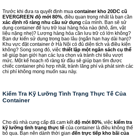
Trước khi đưa ra quyết định mua
container kho 20DC cũ
EVERGREEN độ mới 80%
, điều quan trọng nhất là bạn cần
xác định rõ ràng nhu cầu sử dụng
của mình. Bạn sẽ sử
dụng container để lưu trữ loại hàng hóa nào (khô, ẩm, vật
liệu nặng nhẹ)? Lượng hàng hóa cần lưu trữ có lớn không?
Bạn dự kiến sử dụng trong bao lâu (ngắn hạn hay dài hạn)?
Khu vực đặt container ở Hà Nội có đủ diện tích và điều kiện
không? Song song đó, việc
thiết lập một ngân sách cụ thể
sẽ giúp bạn giới hạn các lựa chọn và tránh chi tiêu vượt
mức. Một kế hoạch rõ ràng từ đầu sẽ giúp bạn tìm được
chiếc container phù hợp nhất, tránh lãng phí và phát sinh các
chi phí không mong muốn sau này.
Kiểm Tra Kỹ Lưỡng Tình Trạng Thực Tế Của
Container
Cho dù nhà cung cấp đã cam kết
độ mới 80%
, việc
kiểm tra
kỹ lưỡng tình trạng thực tế
của container là điều không thể
bỏ qua. Bạn nên dành thời gian
đến trực tiếp kho bãi của