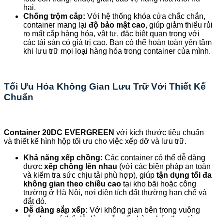
hại.
Chống trộm cắp:
Với hệ thống khóa cửa chắc chắn,
container mang lại
độ bảo mật cao
, giúp giảm thiểu rủi
ro mất cắp hàng hóa, vật tư, đặc biệt quan trọng với
các tài sản có giá trị cao. Bạn có thể hoàn toàn yên tâm
khi lưu trữ mọi loại hàng hóa trong container của mình.
Tối Ưu Hóa Không Gian Lưu Trữ Với Thiết Kế
Chuẩn
Container 20DC EVERGREEN
với kích thước tiêu chuẩn
và thiết kế hình hộp tối ưu cho việc xếp dỡ và lưu trữ.
Khả năng xếp chồng:
Các container có thể dễ dàng
được
xếp chồng lên nhau
(với các biện pháp an toàn
và kiểm tra sức chịu tải phù hợp), giúp
tận dụng tối đa
không gian theo chiều cao
tại kho bãi hoặc công
trường ở Hà Nội, nơi diện tích đất thường hạn chế và
đắt đỏ.
Dễ dàng sắp xếp:
Với không gian bên trong vuông