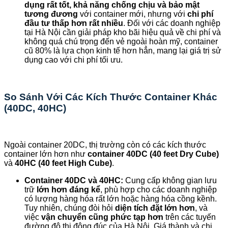
dụng rất tốt, khả năng chống chịu và bảo mật
tương đương
với container mới, nhưng với
chi phí
đầu tư thấp hơn rất nhiều
. Đối với các doanh nghiệp
tại Hà Nội cần giải pháp kho bãi hiệu quả về chi phí và
không quá chú trọng đến vẻ ngoài hoàn mỹ, container
cũ 80% là lựa chọn kinh tế hơn hẳn, mang lại giá trị sử
dụng cao với chi phí tối ưu.
So Sánh Với Các Kích Thước Container Khác
(40DC, 40HC)
Ngoài container 20DC, thị trường còn có các kích thước
container lớn hơn như
container 40DC (40 feet Dry Cube)
và
40HC (40 feet High Cube)
.
Container 40DC và 40HC:
Cung cấp không gian lưu
trữ
lớn hơn đáng kể
, phù hợp cho các doanh nghiệp
có lượng hàng hóa rất lớn hoặc hàng hóa cồng kềnh.
Tuy nhiên, chúng đòi hỏi
diện tích đặt lớn hơn
, và
việc
vận chuyển cũng phức tạp hơn
trên các tuyến
đường đô thị đông đúc của Hà Nội. Giá thành và chi