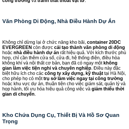
công trường
và
tránh thất thoát vật tư
.
Văn Phòng Di Động, Nhà Điều Hành Dự Án
Không chỉ dừng lại ở chức năng kho bãi,
container 20DC
EVERGREEN
còn được
cải tạo thành văn phòng di động
hoặc
nhà điều hành dự án
rất hiệu quả. Với kích thước phù
hợp, chỉ cần thêm cửa sổ, cửa đi, hệ thống điện, điều hòa
không khí và nội thất cơ bản, bạn đã có ngay một
không
gian làm việc tiện nghi và chuyên nghiệp
. Điều này đặc
biệt hữu ích cho các
công ty xây dựng, kỹ thuật
tại Hà Nội,
cho phép họ có một
trụ sở làm việc ngay tại công trường
hoặc khu vực dự án, thuận tiện cho việc giám sát, quản lý và
họp hành, tối ưu hóa hiệu quả công việc và
giảm thiểu thời
gian di chuyển
.
Kho Chứa Dụng Cụ, Thiết Bị Và Hồ Sơ Quan
Trọng