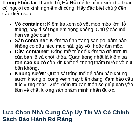
Trọng Phúc tại Thanh Trì, Hà Nội
để tự mình kiểm tra hoặc
cử người có kinh nghiệm đi cùng. Hãy đặc biệt chú ý đến
các điểm sau:
Vỏ container:
Kiểm tra xem có vết móp méo lớn, lỗ
thủng, hay rỉ sét nghiêm trọng không. Chú ý các mối
hàn và góc cạnh.
Sàn container:
Kiểm tra tình trạng sàn gỗ, đảm bảo
không có dấu hiệu mục nát, gãy vỡ, hoặc ẩm mốc.
Cửa container:
Đóng mở thử để kiểm tra độ trơn tru
của bản lề và chốt khóa. Quan trọng nhất là kiểm tra
ron cao su
có còn kín khít để chống thấm nước và bụi
bẩn không.
Khung sườn:
Quan sát tổng thể để đảm bảo khung
sườn không bị cong vênh hay biến dạng, đảm bảo cấu
trúc vững chắc. Việc kiểm tra cẩn thận sẽ giúp bạn yên
tâm về chất lượng sản phẩm mình nhận được.
Lựa Chọn Nhà Cung Cấp Uy Tín Và Có Chính
Sách Bảo Hành Rõ Ràng