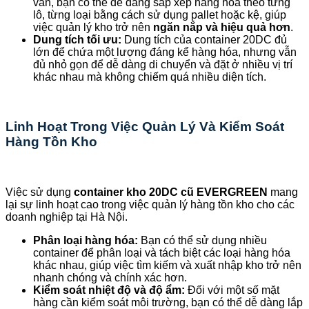
vắn, bạn có thể dễ dàng sắp xếp hàng hóa theo từng
lô, từng loại bằng cách sử dụng pallet hoặc kệ, giúp
việc quản lý kho trở nên
ngăn nắp và hiệu quả hơn
.
Dung tích tối ưu:
Dung tích của container 20DC đủ
lớn để chứa một lượng đáng kể hàng hóa, nhưng vẫn
đủ nhỏ gọn để dễ dàng di chuyển và đặt ở nhiều vị trí
khác nhau mà không chiếm quá nhiều diện tích.
Linh Hoạt Trong Việc Quản Lý Và Kiểm Soát
Hàng Tồn Kho
Việc sử dụng
container kho 20DC cũ EVERGREEN
mang
lại sự linh hoạt cao trong việc quản lý hàng tồn kho cho các
doanh nghiệp tại Hà Nội.
Phân loại hàng hóa:
Bạn có thể sử dụng nhiều
container để phân loại và tách biệt các loại hàng hóa
khác nhau, giúp việc tìm kiếm và xuất nhập kho trở nên
nhanh chóng và chính xác hơn.
Kiểm soát nhiệt độ và độ ẩm:
Đối với một số mặt
hàng cần kiểm soát môi trường, bạn có thể dễ dàng lắp