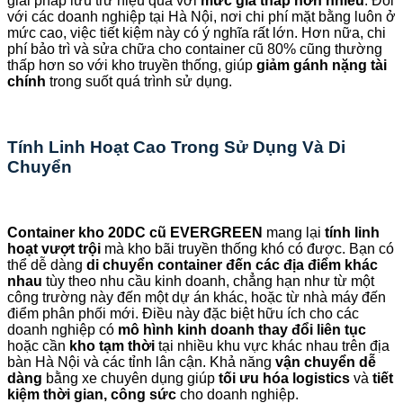
giải pháp lưu trữ hiệu quả với
mức giá thấp hơn nhiều
. Đối
với các doanh nghiệp tại Hà Nội, nơi chi phí mặt bằng luôn ở
mức cao, việc tiết kiệm này có ý nghĩa rất lớn. Hơn nữa, chi
phí bảo trì và sửa chữa cho container cũ 80% cũng thường
thấp hơn so với kho truyền thống, giúp
giảm gánh nặng tài
chính
trong suốt quá trình sử dụng.
Tính Linh Hoạt Cao Trong Sử Dụng Và Di
Chuyển
Container kho 20DC cũ EVERGREEN
mang lại
tính linh
hoạt vượt trội
mà kho bãi truyền thống khó có được. Bạn có
thể dễ dàng
di chuyển container đến các địa điểm khác
nhau
tùy theo nhu cầu kinh doanh, chẳng hạn như từ một
công trường này đến một dự án khác, hoặc từ nhà máy đến
điểm phân phối mới. Điều này đặc biệt hữu ích cho các
doanh nghiệp có
mô hình kinh doanh thay đổi liên tục
hoặc cần
kho tạm thời
tại nhiều khu vực khác nhau trên địa
bàn Hà Nội và các tỉnh lân cận. Khả năng
vận chuyển dễ
dàng
bằng xe chuyên dụng giúp
tối ưu hóa logistics
và
tiết
kiệm thời gian, công sức
cho doanh nghiệp.