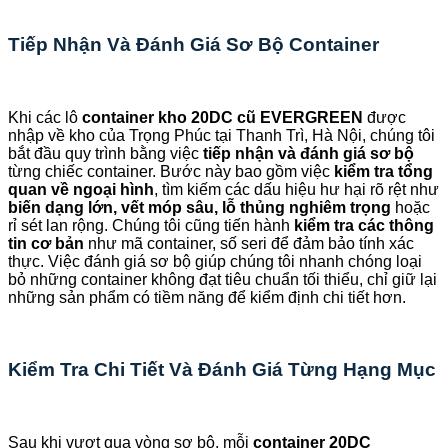
Tiếp Nhận Và Đánh Giá Sơ Bộ Container
Khi các lô
container kho 20DC cũ EVERGREEN
được
nhập về kho của Trọng Phúc tại Thanh Trì, Hà Nội, chúng tôi
bắt đầu quy trình bằng việc
tiếp nhận và đánh giá sơ bộ
từng chiếc container. Bước này bao gồm việc
kiểm tra tổng
quan về ngoại hình
, tìm kiếm các dấu hiệu hư hại rõ rệt như
biến dạng lớn, vết móp sâu, lỗ thủng nghiêm trọng
hoặc
rỉ sét lan rộng. Chúng tôi cũng tiến hành
kiểm tra các thông
tin cơ bản
như mã container, số seri để đảm bảo tính xác
thực. Việc đánh giá sơ bộ giúp chúng tôi nhanh chóng loại
bỏ những container không đạt tiêu chuẩn tối thiểu, chỉ giữ lại
những sản phẩm có tiềm năng để kiểm định chi tiết hơn.
Kiểm Tra Chi Tiết Và Đánh Giá Từng Hạng Mục
Sau khi vượt qua vòng sơ bộ, mỗi
container 20DC