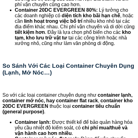
phí vận chuyển cũng cao hơn.
Container 20DC EVERGREEN 80%:
Lý tưởng cho
các doanh nghiệp có
diện tích kho bãi hạn chế
, hoặc
cần
linh hoạt trong việc bố trí
nhiều kho nhỏ tại các
địa điểm khác nhau. Chi phí vận chuyển và di dời cũng
tiết kiệm hơn
. Đây là lựa chọn phổ biến cho các
kho
tạm, kho lưu trữ vật tư
tại các công trình hoặc nhà
xưởng nhỏ, cũng như làm văn phòng di động.
So Sánh Với Các Loại Container Chuyên Dụng
(Lạnh, Mở Nóc…)
So với các loại container chuyên dụng như
container lạnh,
container mở nóc, hay container flat rack
,
container kho
20DC EVERGREEN
thuộc loại
container tiêu chuẩn
(general purpose)
.
Container lạnh:
Được thiết kế để bảo quản hàng hóa
yêu cầu nhiệt độ kiểm soát, có
chi phí mua/thuê và
vận hành cao hơn nhiều
.