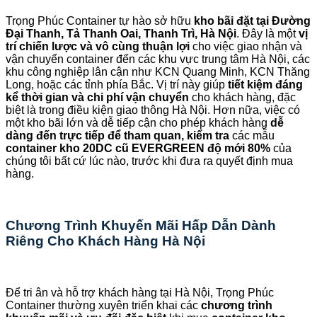
Trọng Phúc Container tự hào sở hữu
kho bãi đặt tại Đường
Đại Thanh, Tả Thanh Oai, Thanh Trì, Hà Nội
. Đây là một
vị
trí chiến lược và vô cùng thuận lợi
cho việc giao nhận và
vận chuyển container đến các khu vực trung tâm Hà Nội, các
khu công nghiệp lân cận như KCN Quang Minh, KCN Thăng
Long, hoặc các tỉnh phía Bắc. Vị trí này giúp
tiết kiệm đáng
kể thời gian và chi phí vận chuyển
cho khách hàng, đặc
biệt là trong điều kiện giao thông Hà Nội. Hơn nữa, việc có
một kho bãi lớn và dễ tiếp cận cho phép khách hàng
dễ
dàng đến trực tiếp để tham quan, kiểm tra
các mẫu
container kho 20DC cũ EVERGREEN độ mới 80%
của
chúng tôi bất cứ lúc nào, trước khi đưa ra quyết định mua
hàng.
Chương Trình Khuyến Mãi Hấp Dẫn Dành
Riêng Cho Khách Hàng Hà Nội
Để tri ân và hỗ trợ khách hàng tại Hà Nội, Trọng Phúc
Container thường xuyên triển khai các
chương trình