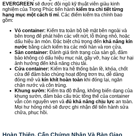
EVERGREEN
sẽ được đội ngũ kỹ thuật viên giàu kinh
nghiệm của Trọng Phúc tiến hành
kiểm tra chi tiết từng
hạng mục một cách tỉ mỉ
. Các điểm kiểm tra chính bao
gồm:
Vỏ container:
Kiểm tra toàn bộ bề mặt bên ngoài và
bên trong để phát hiện các vết nứt, lỗ thủng nhỏ, hoặc
dấu hiệu ăn mòn. Đặc biệt chú trọng đến
khả năng kín
nước
bằng cách kiểm tra các mối hàn và ron cửa.
Sàn container:
Đánh giá tình trạng của sàn gỗ, đảm
bảo không có dấu hiệu mục nát, gãy vỡ, hay các hư hại
ảnh hưởng đến khả năng chịu tải.
Cửa container:
Kiểm tra hệ thống bản lề, khóa, chốt
cửa để đảm bảo chúng hoạt động trơn tru, dễ dàng
đóng mở và
kín khít hoàn toàn
khi đóng lại, ngăn
chặn nước và côn trùng.
Khung sườn:
Kiểm tra độ thẳng, không biến dạng của
khung sườn, đảm bảo cấu trúc tổng thể của container
vẫn còn nguyên vẹn và
đủ khả năng chịu lực
an toàn.
Mọi hư hỏng nhỏ sẽ được ghi nhận để tiến hành sửa
chữa, phục hồi.
Hoàn Thiện, Cấp Chứng Nhận Và Bàn Giao