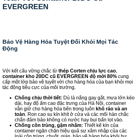
EVERGREEN
Bảo Vệ Hàng Hóa Tuyệt Đối Khỏi Mọi Tác
Động
Với kết cấu vững chắc từ
thép Corten chịu lực cao
,
container kho 20DC cũ EVERGREEN độ mới 80%
cung
cấp một lớp bảo vệ tuyệt vời cho hàng hóa của bạn khỏi mọi
tác động tiêu cực của môi trường.
Chống chịu thời tiết:
Dù là nắng gay gắt, mưa lớn kéo
dài, hay độ ẩm cao đặc trưng của Hà Nội, container
vẫn giữ cho hàng hóa bên trong luôn
khô ráo và an
toàn
. Ron cao su kín khít ở cửa và các mối hàn chắc
chắn đảm bảo không có nước hay bụi bẩn lọt vào.
Chống côn trùng, gặm nhấm:
Thiết kế kín của
container ngăn chặn hiệu quả sự xâm nhập của các
loài côn trùng, chuột, gián, bảo vệ hàng hóa khỏi hư