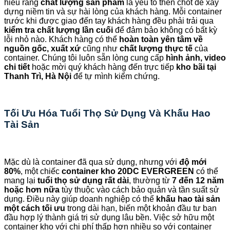
hiểu rằng
chất lượng sản phẩm
là yếu tố then chốt để xây
dựng niềm tin và sự hài lòng của khách hàng. Mỗi container
trước khi được giao đến tay khách hàng đều phải trải qua
kiểm tra chất lượng lần cuối
để đảm bảo không có bất kỳ
lỗi nhỏ nào. Khách hàng có thể
hoàn toàn yên tâm về
nguồn gốc, xuất xứ
cũng như
chất lượng thực tế
của
container. Chúng tôi luôn sẵn lòng cung cấp
hình ảnh, video
chi tiết
hoặc mời quý khách hàng đến trực tiếp
kho bãi tại
Thanh Trì, Hà Nội
để tự mình kiểm chứng.
Tối Ưu Hóa Tuổi Thọ Sử Dụng Và Khấu Hao
Tài Sản
Mặc dù là container đã qua sử dụng, nhưng với
độ mới
80%
, một chiếc
container kho 20DC EVERGREEN
có thể
mang lại
tuổi thọ sử dụng rất dài
, thường từ
7 đến 12 năm
hoặc hơn nữa
tùy thuộc vào cách bảo quản và tần suất sử
dụng. Điều này giúp doanh nghiệp có thể
khấu hao tài sản
một cách tối ưu
trong dài hạn, biến một khoản đầu tư ban
đầu hợp lý thành giá trị sử dụng lâu bền. Việc sở hữu một
container kho với chi phí thấp hơn nhiều so với container