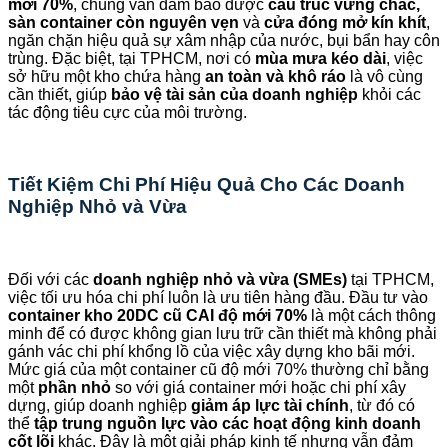
mới 70%
, chúng vẫn đảm bảo được
cấu trúc vững chắc,
sàn container còn nguyên vẹn
và
cửa đóng mở kín khít
,
ngăn chặn hiệu quả sự xâm nhập của nước, bụi bẩn hay côn
trùng. Đặc biệt, tại TPHCM, nơi có
mùa mưa kéo dài
, việc
sở hữu một kho chứa hàng
an toàn và khô ráo
là vô cùng
cần thiết, giúp
bảo vệ tài sản của doanh nghiệp
khỏi các
tác động tiêu cực của môi trường.
Tiết Kiệm Chi Phí Hiệu Quả Cho Các Doanh
Nghiệp Nhỏ và Vừa
Đối với các
doanh nghiệp nhỏ và vừa (SMEs)
tại TPHCM,
việc tối ưu hóa chi phí luôn là ưu tiên hàng đầu. Đầu tư vào
container kho 20DC cũ CAI độ mới 70%
là một cách thông
minh để có được không gian lưu trữ cần thiết mà không phải
gánh vác chi phí khổng lồ của việc xây dựng kho bãi mới.
Mức giá của một container cũ độ mới 70% thường chỉ bằng
một
phần nhỏ
so với giá container mới hoặc chi phí xây
dựng, giúp doanh nghiệp
giảm áp lực tài chính
, từ đó có
thể
tập trung nguồn lực vào các hoạt động kinh doanh
cốt lõi
khác. Đây là một giải pháp kinh tế nhưng vẫn đảm