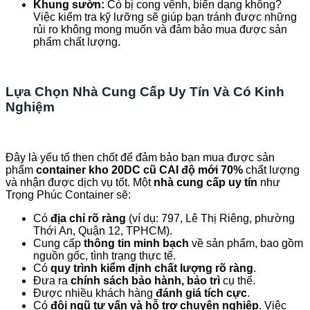
Khung sườn:
Có bị cong vênh, biến dạng không?
Việc kiểm tra kỹ lưỡng sẽ giúp bạn tránh được những
rủi ro không mong muốn và đảm bảo mua được sản
phẩm chất lượng.
Lựa Chọn Nhà Cung Cấp Uy Tín Và Có Kinh
Nghiệm
Đây là yếu tố then chốt để đảm bảo bạn mua được sản
phẩm
container kho 20DC cũ CAI độ mới 70%
chất lượng
và nhận được dịch vụ tốt. Một
nhà cung cấp uy tín
như
Trọng Phúc Container sẽ:
Có
địa chỉ rõ ràng
(ví dụ: 797, Lê Thị Riêng, phường
Thới An, Quận 12, TPHCM).
Cung cấp
thông tin minh bạch
về sản phẩm, bao gồm
nguồn gốc, tình trạng thực tế.
Có
quy trình kiểm định chất lượng rõ ràng
.
Đưa ra
chính sách bảo hành, bảo trì
cụ thể.
Được nhiều khách hàng
đánh giá tích cực
.
Có
đội ngũ tư vấn và hỗ trợ chuyên nghiệp
. Việc