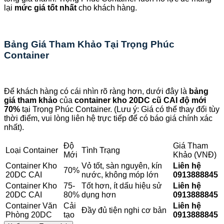
lại
mức giá tốt nhất
cho khách hàng.
Bảng Giá Tham Khảo Tại Trọng Phúc
Container
Để khách hàng có cái nhìn rõ ràng hơn, dưới đây là
bảng
giá tham khảo
của
container kho 20DC cũ CAI độ mới
70%
tại Trọng Phúc Container. (Lưu ý: Giá có thể thay đổi tùy
thời điểm, vui lòng liên hệ trực tiếp để có báo giá chính xác
nhất).
Độ
Giá Tham
Loại Container
Tình Trạng
Mới
Khảo (VNĐ)
Container Kho
Vỏ tốt, sàn nguyên, kín
Liên hệ
70%
20DC CAI
nước, không móp lớn
0913888845
Container Kho
75-
Tốt hơn, ít dấu hiệu sử
Liên hệ
20DC CAI
80%
dụng hơn
0913888845
Container Văn
Cải
Liên hệ
Đầy đủ tiện nghi cơ bản
Phòng 20DC
tạo
0913888845