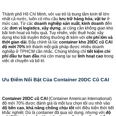
Thành phố Hồ Chí Minh, với vai trò là trung tâm kinh tế lớn
nhất cả nước, luôn có nhu cầu
lưu trữ hàng hóa, vật tư
ở
mức cao. Từ các
doanh nghiệp sản xuất, kinh doanh
đến
các
đơn vị logistics, xây dựng
, ai cũng cần không gian kho
bãi linh hoạt và hiệu quả. Tuy nhiên, việc thuê hoặc xây
dựng kho bãi truyền thống thường đi kèm với
chi phí lớn và
thời gian dài
. Đây chính là lúc
container kho 20DC cũ CAI
độ mới 70%
trở thành một giải pháp được nhiều doanh
nghiệp ở TPHCM cân nhắc. Chúng không chỉ
tiết kiệm chi
phí đầu tư ban đầu
mà còn mang lại sự
linh hoạt cao
trong
việc di chuyển và bố trí.
Ưu Điểm Nổi Bật Của Container 20DC Cũ CAI
Container 20DC cũ CAI
(Container American International)
độ mới 70% được đánh giá là một lựa chọn tối ưu nhờ vào
độ bền cao, khả năng chống chịu tốt
với điều kiện thời tiết
khắc nghiệt. Dù là container đã qua sử dụng, nhưng với
độ