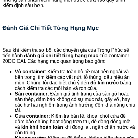
kiểm định sâu hơn.
Đánh Giá Chi Tiết Từng Hạng Mục
Sau khi kiểm tra sơ bộ, các chuyên gia của Trọng Phúc sẽ
tiến hành
đánh giá chi tiết từng hạng mục
của container
20DC CAI. Các hạng mục quan trọng bao gồm:
Vỏ container:
Kiểm tra toàn bộ bề mặt bên ngoài và
bên trong, tìm kiếm các vết nứt, lỗ thủng, dấu hiệu ăn
mòn. Chúng tôi đặc biệt chú ý đến
độ kín nước
bằng
cách kiểm tra các mối hàn và ron cửa.
Sàn container:
Đánh giá tình trạng của sàn gỗ hoặc
sàn thép, đảm bảo không có sự mục nát, gãy vỡ, hay
các hư hại nghiêm trọng ảnh hưởng đến khả năng chịu
tải.
Cửa container:
Kiểm tra bản lề, khóa, chốt cửa để
đảm bảo chúng hoạt động trơn tru, dễ dàng đóng mở
và
kín khít hoàn toàn
khi đóng lại, ngăn chặn nước và
côn trùng.