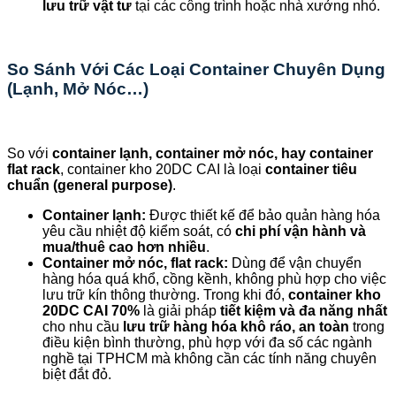
lưu trữ vật tư
tại các công trình hoặc nhà xưởng nhỏ.
So Sánh Với Các Loại Container Chuyên Dụng
(Lạnh, Mở Nóc…)
So với
container lạnh, container mở nóc, hay container
flat rack
, container kho 20DC CAI là loại
container tiêu
chuẩn (general purpose)
.
Container lạnh:
Được thiết kế để bảo quản hàng hóa
yêu cầu nhiệt độ kiểm soát, có
chi phí vận hành và
mua/thuê cao hơn nhiều
.
Container mở nóc, flat rack:
Dùng để vận chuyển
hàng hóa quá khổ, cồng kềnh, không phù hợp cho việc
lưu trữ kín thông thường. Trong khi đó,
container kho
20DC CAI 70%
là giải pháp
tiết kiệm và đa năng nhất
cho nhu cầu
lưu trữ hàng hóa khô ráo, an toàn
trong
điều kiện bình thường, phù hợp với đa số các ngành
nghề tại TPHCM mà không cần các tính năng chuyên
biệt đắt đỏ.