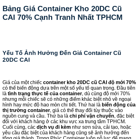
Bảng Giá Container Kho 20DC Cũ
CAI 70% Cạnh Tranh Nhất TPHCM
Yếu Tố Ảnh Hưởng Đến Giá Container Cũ
20DC CAI
Giá của một chiếc
container kho 20DC cũ CAI độ mới 70%
có thể biến động dựa trên một số yếu tố quan trọng. Đầu tiên
là
tình trạng thực tế của container
, dù cùng độ mới 70%
nhưng mỗi chiếc sẽ có những điểm khác biệt nhỏ về ngoại
hình hay mức độ hao mòn chi tiết. Thứ hai là
biến động của
thị trường container
, giá có thể thay đổi tùy thuộc vào
nguồn cung và cầu. Thứ ba là
chi phí vận chuyển
, đặc biệt
đối với khách hàng ở các khu vực xa trung tâm TPHCM.
Cuối cùng, các
dịch vụ đi kèm
như sơn sửa, cải tạo, hoặc
yêu cầu đặc biệt của khách hàng cũng sẽ ảnh hưởng đến
tổng giá thành. Trọng Phúc Container luôn nỗ lực để mang