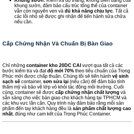
Khung sườn:
Kiểm tra độ thẳng, không biến dạng của
khung sườn, đảm bảo cấu trúc tổng thể của container
vẫn còn nguyên vẹn và
đủ khả năng chịu lực
. Tất cả
các lỗi nhỏ sẽ được ghi nhận để tiến hành sửa chữa
nếu cần.
Cấp Chứng Nhận Và Chuẩn Bị Bàn Giao
Chỉ những
container kho 20DC CAI
vượt qua tất cả các
bước kiểm tra và đạt
độ mới 70%
theo tiêu chuẩn của Trọng
Phúc mới được chấp thuận. Chúng tôi sẽ tiến hành
vệ sinh
sạch sẽ
container,
sơn sửa lại
(nếu cần) để đảm bảo tính
thẩm mỹ và bảo vệ lớp vỏ khỏi tác động môi trường. Cuối
cùng, container sẽ được
cấp chứng nhận chất lượng
và
sẵn sàng cho việc bàn giao cho khách hàng tại TPHCM và
các khu vực lân cận. Quy trình này đảm bảo rằng mỗi sản
phẩm đến tay khách hàng đều là
sản phẩm chất lượng cao
nhất
, đúng như cam kết của Trọng Phúc Container.