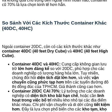
và không quá chú trọng đến ngoại hình hoàn hảo, container
cũ 70% là lựa chọn kinh tế hơn hẳn.
So Sánh Với Các Kích Thước Container Khác
(40DC, 40HC)
Ngoài container 20DC, còn có các kích thước khác như
container 40DC (40 feet Dry Cube)
và
40HC (40 feet High
Cube)
.
Container 40DC và 40HC:
Cung cấp không gian lưu
trữ
lớn hơn đáng kể
so với 20DC, phù hợp cho các
doanh nghiệp có lượng hàng hóa lớn. Tuy nhiên,
chúng đòi hỏi
diện tích đặt lớn hơn
, và việc
vận
chuyển cũng phức tạp hơn
trên các tuyến đường đô
thị đông đúc của TPHCM. Giá thành cũng cao hơn.
Container 20DC CAI 70%:
Lý tưởng cho các doanh
nghiệp có
diện tích kho bãi hạn chế
, hoặc cần
linh
hoạt trong việc bố trí
nhiều kho nhỏ tại các địa điểm
khác nhau. Chi phí vận chuyển và di dời cũng
tiết kiệm
hơn
. Đây là lựa chọn phổ biến cho các
kho tạm, kho