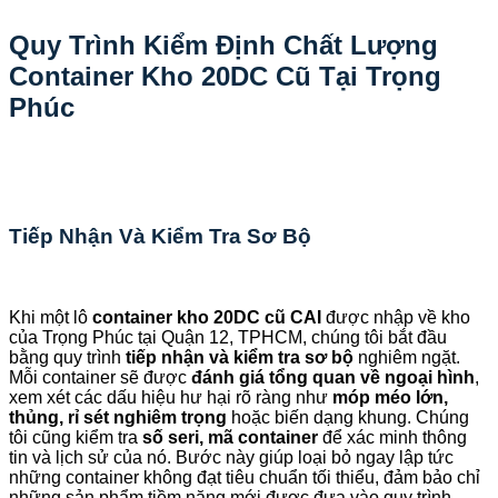
Quy Trình Kiểm Định Chất Lượng
Container Kho 20DC Cũ Tại Trọng
Phúc
Tiếp Nhận Và Kiểm Tra Sơ Bộ
Khi một lô
container kho 20DC cũ CAI
được nhập về kho
của Trọng Phúc tại Quận 12, TPHCM, chúng tôi bắt đầu
bằng quy trình
tiếp nhận và kiểm tra sơ bộ
nghiêm ngặt.
Mỗi container sẽ được
đánh giá tổng quan về ngoại hình
,
xem xét các dấu hiệu hư hại rõ ràng như
móp méo lớn,
thủng, rỉ sét nghiêm trọng
hoặc biến dạng khung. Chúng
tôi cũng kiểm tra
số seri, mã container
để xác minh thông
tin và lịch sử của nó. Bước này giúp loại bỏ ngay lập tức
những container không đạt tiêu chuẩn tối thiểu, đảm bảo chỉ
những sản phẩm tiềm năng mới được đưa vào quy trình