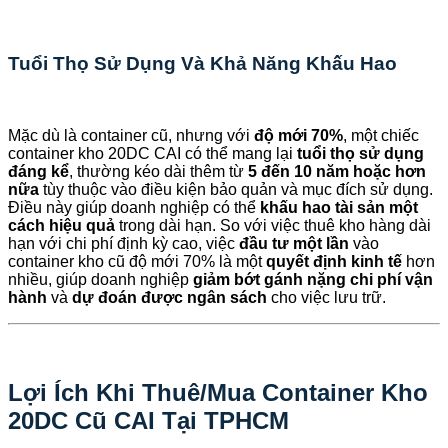
Tuổi Thọ Sử Dụng Và Khả Năng Khấu Hao
Mặc dù là container cũ, nhưng với
độ mới 70%
, một chiếc
container kho 20DC CAI có thể mang lại
tuổi thọ sử dụng
đáng kể
, thường kéo dài thêm từ
5 đến 10 năm hoặc hơn
nữa
tùy thuộc vào điều kiện bảo quản và mục đích sử dụng.
Điều này giúp doanh nghiệp có thể
khấu hao tài sản một
cách hiệu quả
trong dài hạn. So với việc thuê kho hàng dài
hạn với chi phí định kỳ cao, việc
đầu tư một lần
vào
container kho cũ độ mới 70% là một
quyết định kinh tế
hơn
nhiều, giúp doanh nghiệp
giảm bớt gánh nặng chi phí vận
hành
và
dự đoán được ngân sách
cho việc lưu trữ.
Lợi Ích Khi Thuê/Mua Container Kho
20DC Cũ CAI Tại TPHCM