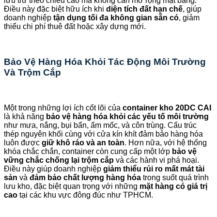
lưu trữ theo chiều cao mà không cần mở rộng mặt bằng.
Điều này đặc biệt hữu ích khi
diện tích đất hạn chế
, giúp
doanh nghiệp
tận dụng tối đa không gian sẵn có
, giảm
thiểu chi phí thuê đất hoặc xây dựng mới.
Bảo Vệ Hàng Hóa Khỏi Tác Động Môi Trường
Và Trộm Cắp
Một trong những lợi ích cốt lõi của
container kho 20DC CAI
là khả năng
bảo vệ hàng hóa khỏi các yếu tố môi trường
như mưa, nắng, bụi bẩn, ẩm mốc, và côn trùng. Cấu trúc
thép nguyên khối cùng với cửa kín khít đảm bảo hàng hóa
luôn được
giữ khô ráo và an toàn
. Hơn nữa, với hệ thống
khóa chắc chắn, container còn cung cấp một lớp
bảo vệ
vững chắc chống lại trộm cắp
và các hành vi phá hoại.
Điều này giúp doanh nghiệp
giảm thiểu rủi ro mất mát tài
sản
và
đảm bảo chất lượng hàng hóa
trong suốt quá trình
lưu kho, đặc biệt quan trọng với những
mặt hàng có giá trị
cao
tại các khu vực đông đúc như TPHCM.