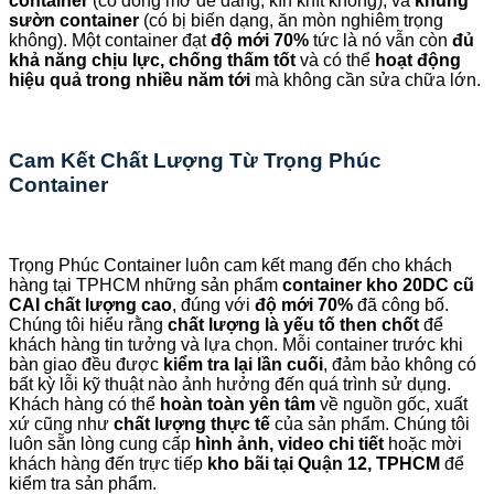
container
(có đóng mở dễ dàng, kín khít không), và
khung
sườn container
(có bị biến dạng, ăn mòn nghiêm trọng
không). Một container đạt
độ mới 70%
tức là nó vẫn còn
đủ
khả năng chịu lực, chống thấm tốt
và có thể
hoạt động
hiệu quả trong nhiều năm tới
mà không cần sửa chữa lớn.
Cam Kết Chất Lượng Từ Trọng Phúc
Container
Trọng Phúc Container luôn cam kết mang đến cho khách
hàng tại TPHCM những sản phẩm
container kho 20DC cũ
CAI chất lượng cao
, đúng với
độ mới 70%
đã công bố.
Chúng tôi hiểu rằng
chất lượng là yếu tố then chốt
để
khách hàng tin tưởng và lựa chọn. Mỗi container trước khi
bàn giao đều được
kiểm tra lại lần cuối
, đảm bảo không có
bất kỳ lỗi kỹ thuật nào ảnh hưởng đến quá trình sử dụng.
Khách hàng có thể
hoàn toàn yên tâm
về nguồn gốc, xuất
xứ cũng như
chất lượng thực tế
của sản phẩm. Chúng tôi
luôn sẵn lòng cung cấp
hình ảnh, video chi tiết
hoặc mời
khách hàng đến trực tiếp
kho bãi tại Quận 12, TPHCM
để
kiểm tra sản phẩm.