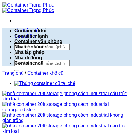
Bỏ
qua
nội
dung
về chúng tôi
Container khô
Sản phẩm
Container lạnh
Container văn phòng
Tìm
Nhà container
kiếm:
Nhà lắp ghép
Nhà di động
Tìm
Container cũ
kiếm:
Trang chủ
/
Container khô cũ