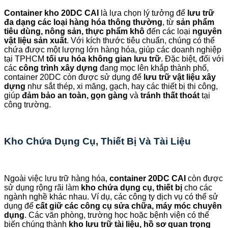
Container kho 20DC CAI
là lựa chọn lý tưởng để
lưu trữ
đa dạng các loại hàng hóa thông thường
, từ
sản phẩm
tiêu dùng, nông sản, thực phẩm khô
đến các loại
nguyên
vật liệu sản xuất
. Với kích thước tiêu chuẩn, chúng có thể
chứa được một lượng lớn hàng hóa, giúp các doanh nghiệp
tại TPHCM
tối ưu hóa không gian lưu trữ
. Đặc biệt, đối với
các
công trình xây dựng
đang mọc lên khắp thành phố,
container 20DC còn được sử dụng để
lưu trữ vật liệu xây
dựng
như sắt thép, xi măng, gạch, hay các thiết bị thi công,
giúp
đảm bảo an toàn, gọn gàng
và
tránh thất thoát
tại
công trường.
Kho Chứa Dụng Cụ, Thiết Bị Và Tài Liệu
Ngoài việc lưu trữ hàng hóa,
container 20DC CAI
còn được
sử dụng rộng rãi làm
kho chứa dụng cụ, thiết bị
cho các
ngành nghề khác nhau. Ví dụ, các công ty dịch vụ có thể sử
dụng để
cất giữ các công cụ sửa chữa, máy móc chuyên
dụng
. Các văn phòng, trường học hoặc bệnh viện có thể
biến chúng thành
kho lưu trữ tài liệu, hồ sơ quan trọng