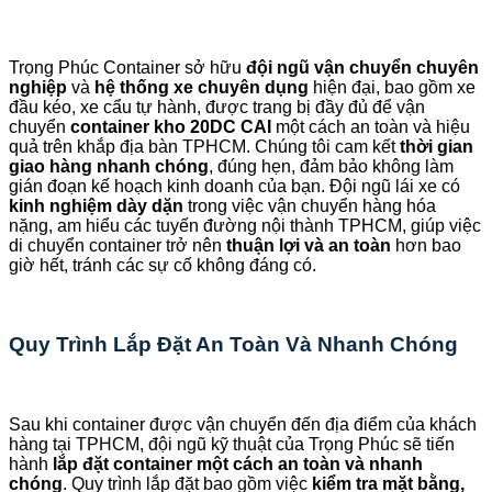
Trọng Phúc Container sở hữu
đội ngũ vận chuyển chuyên
nghiệp
và
hệ thống xe chuyên dụng
hiện đại, bao gồm xe
đầu kéo, xe cẩu tự hành, được trang bị đầy đủ để vận
chuyển
container kho 20DC CAI
một cách an toàn và hiệu
quả trên khắp địa bàn TPHCM. Chúng tôi cam kết
thời gian
giao hàng nhanh chóng
, đúng hẹn, đảm bảo không làm
gián đoạn kế hoạch kinh doanh của bạn. Đội ngũ lái xe có
kinh nghiệm dày dặn
trong việc vận chuyển hàng hóa
nặng, am hiểu các tuyến đường nội thành TPHCM, giúp việc
di chuyển container trở nên
thuận lợi và an toàn
hơn bao
giờ hết, tránh các sự cố không đáng có.
Quy Trình Lắp Đặt An Toàn Và Nhanh Chóng
Sau khi container được vận chuyển đến địa điểm của khách
hàng tại TPHCM, đội ngũ kỹ thuật của Trọng Phúc sẽ tiến
hành
lắp đặt container một cách an toàn và nhanh
chóng
. Quy trình lắp đặt bao gồm việc
kiểm tra mặt bằng,