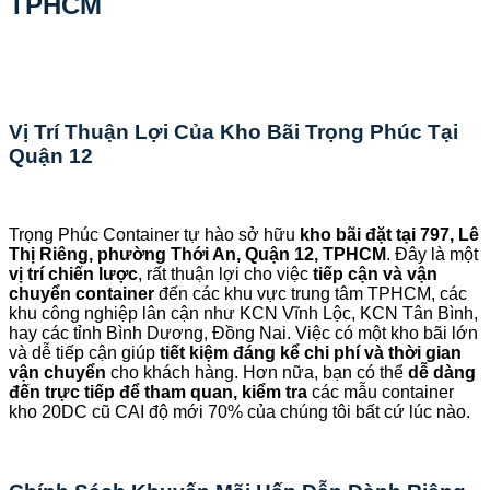
TPHCM
Vị Trí Thuận Lợi Của Kho Bãi Trọng Phúc Tại
Quận 12
Trọng Phúc Container tự hào sở hữu
kho bãi đặt tại 797, Lê
Thị Riêng, phường Thới An, Quận 12, TPHCM
. Đây là một
vị trí chiến lược
, rất thuận lợi cho việc
tiếp cận và vận
chuyển container
đến các khu vực trung tâm TPHCM, các
khu công nghiệp lân cận như KCN Vĩnh Lộc, KCN Tân Bình,
hay các tỉnh Bình Dương, Đồng Nai. Việc có một kho bãi lớn
và dễ tiếp cận giúp
tiết kiệm đáng kể chi phí và thời gian
vận chuyển
cho khách hàng. Hơn nữa, bạn có thể
dễ dàng
đến trực tiếp để tham quan, kiểm tra
các mẫu container
kho 20DC cũ CAI độ mới 70% của chúng tôi bất cứ lúc nào.