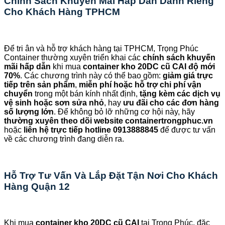
Chính Sách Khuyến Mãi Hấp Dẫn Dành Riêng
Cho Khách Hàng TPHCM
Để tri ân và hỗ trợ khách hàng tại TPHCM, Trọng Phúc
Container thường xuyên triển khai các
chính sách khuyến
mãi hấp dẫn
khi mua
container kho 20DC cũ CAI độ mới
70%
. Các chương trình này có thể bao gồm:
giảm giá trực
tiếp trên sản phẩm
,
miễn phí hoặc hỗ trợ chi phí vận
chuyển
trong một bán kính nhất định,
tặng kèm các dịch vụ
vệ sinh hoặc sơn sửa nhỏ
, hay
ưu đãi cho các đơn hàng
số lượng lớn
. Để không bỏ lỡ những cơ hội này, hãy
thường xuyên theo dõi website containertrongphuc.vn
hoặc
liên hệ trực tiếp hotline 0913888845
để được tư vấn
về các chương trình đang diễn ra.
Hỗ Trợ Tư Vấn Và Lắp Đặt Tận Nơi Cho Khách
Hàng Quận 12
Khi mua
container kho 20DC cũ CAI
tại Trọng Phúc, đặc