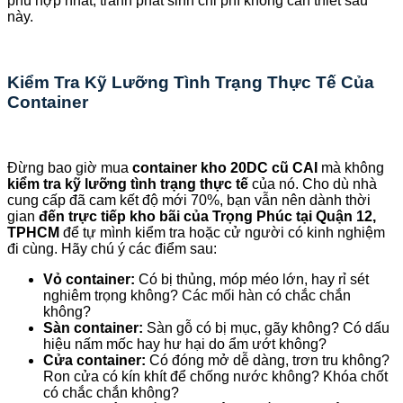
phù hợp nhất, tránh phát sinh chi phí không cần thiết sau
này.
Kiểm Tra Kỹ Lưỡng Tình Trạng Thực Tế Của
Container
Đừng bao giờ mua
container kho 20DC cũ CAI
mà không
kiểm tra kỹ lưỡng tình trạng thực tế
của nó. Cho dù nhà
cung cấp đã cam kết độ mới 70%, bạn vẫn nên dành thời
gian
đến trực tiếp kho bãi của Trọng Phúc tại Quận 12,
TPHCM
để tự mình kiểm tra hoặc cử người có kinh nghiệm
đi cùng. Hãy chú ý các điểm sau:
Vỏ container:
Có bị thủng, móp méo lớn, hay rỉ sét
nghiêm trọng không? Các mối hàn có chắc chắn
không?
Sàn container:
Sàn gỗ có bị mục, gãy không? Có dấu
hiệu nấm mốc hay hư hại do ẩm ướt không?
Cửa container:
Có đóng mở dễ dàng, trơn tru không?
Ron cửa có kín khít để chống nước không? Khóa chốt
có chắc chắn không?