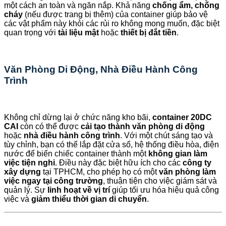
một cách an toàn và ngăn nắp. Khả năng
chống ẩm, chống
cháy
(nếu được trang bị thêm) của container giúp bảo vệ
các vật phẩm này khỏi các rủi ro không mong muốn, đặc biệt
quan trọng với
tài liệu mật
hoặc
thiết bị đắt tiền
.
Văn Phòng Di Động, Nhà Điều Hành Công
Trình
Không chỉ dừng lại ở chức năng kho bãi,
container 20DC
CAI
còn có thể được
cải tạo thành văn phòng di động
hoặc
nhà điều hành công trình
. Với một chút sáng tạo và
tùy chỉnh, bạn có thể lắp đặt cửa sổ, hệ thống điều hòa, điện
nước để biến chiếc container thành một
không gian làm
việc tiện nghi
. Điều này đặc biệt hữu ích cho các
công ty
xây dựng
tại TPHCM, cho phép họ có một
văn phòng làm
việc ngay tại công trường
, thuận tiện cho việc giám sát và
quản lý. Sự
linh hoạt về vị trí
giúp tối ưu hóa hiệu quả công
việc và
giảm thiểu thời gian di chuyển
.