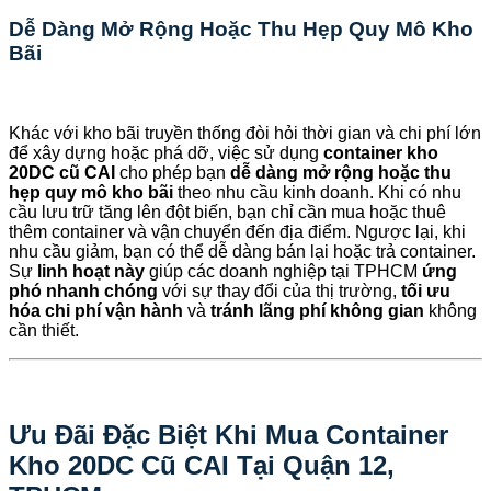
Dễ Dàng Mở Rộng Hoặc Thu Hẹp Quy Mô Kho
Bãi
Khác với kho bãi truyền thống đòi hỏi thời gian và chi phí lớn
để xây dựng hoặc phá dỡ, việc sử dụng
container kho
20DC cũ CAI
cho phép bạn
dễ dàng mở rộng hoặc thu
hẹp quy mô kho bãi
theo nhu cầu kinh doanh. Khi có nhu
cầu lưu trữ tăng lên đột biến, bạn chỉ cần mua hoặc thuê
thêm container và vận chuyển đến địa điểm. Ngược lại, khi
nhu cầu giảm, bạn có thể dễ dàng bán lại hoặc trả container.
Sự
linh hoạt này
giúp các doanh nghiệp tại TPHCM
ứng
phó nhanh chóng
với sự thay đổi của thị trường,
tối ưu
hóa chi phí vận hành
và
tránh lãng phí không gian
không
cần thiết.
Ưu Đãi Đặc Biệt Khi Mua Container
Kho 20DC Cũ CAI Tại Quận 12,