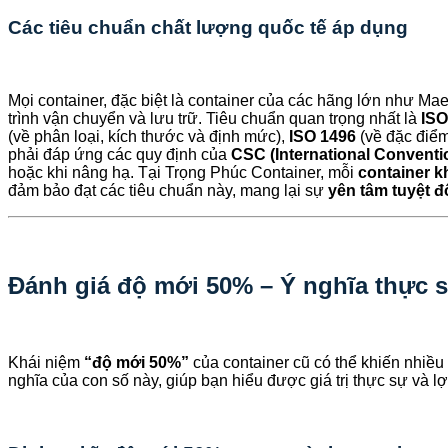
Các tiêu chuẩn chất lượng quốc tế áp dụng
Mọi container, đặc biệt là container của các hãng lớn như Ma
trình vận chuyển và lưu trữ. Tiêu chuẩn quan trọng nhất là
ISO
(về phân loại, kích thước và định mức),
ISO 1496
(về đặc điểm
phải đáp ứng các quy định của
CSC (International Conventi
hoặc khi nâng hạ. Tại Trọng Phúc Container, mỗi
container 
đảm bảo đạt các tiêu chuẩn này, mang lại sự
yên tâm tuyệt đ
Đánh giá độ mới 50% – Ý nghĩa thực s
Khái niệm
“độ mới 50%”
của container cũ có thể khiến nhiều 
nghĩa của con số này, giúp bạn hiểu được giá trị thực sự và lợi