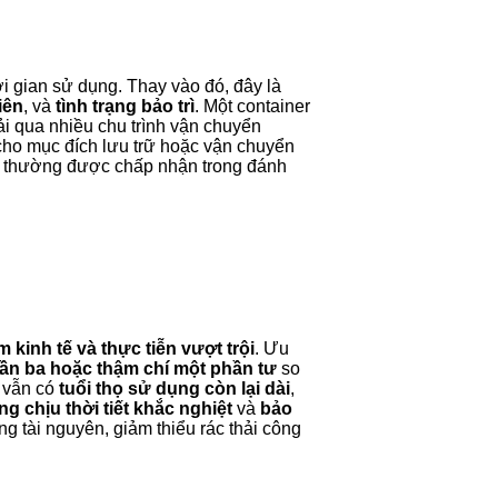
i gian sử dụng. Thay vào đó, đây là
iên
, và
tình trạng bảo trì
. Một container
ải qua nhiều chu trình vận chuyển
ho mục đích lưu trữ hoặc vận chuyển
 thường được chấp nhận trong đánh
 kinh tế và thực tiễn vượt trội
. Ưu
ần ba hoặc thậm chí một phần tư
so
y vẫn có
tuổi thọ sử dụng còn lại dài
,
g chịu thời tiết khắc nghiệt
và
bảo
g tài nguyên, giảm thiểu rác thải công