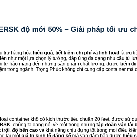
RSK độ mới 50% – Giải pháp tối ưu c
lưu trữ hàng hóa
hiệu quả
,
tiết kiệm chi phí
và
linh hoạt
là ưu t
lên như một lựa chọn lý tưởng, đáp ứng đa dạng nhu cầu từ lư
tôi tự hào mang đến những sản phẩm chất lượng, được kiểm đ
ệm trong ngành, Trọng Phúc không chỉ cung cấp container mà còn
à loại container khô có kích thước tiêu chuẩn 20 feet, được sử d
RSK
, chúng ta đang nói về một trong những
tập đoàn vận tải b
 trội
,
độ bền cao
và khả năng chịu đựng tốt trong mọi điều kiện 
ng lại một
giá trị kinh tế đáng kể
mà vẫn đảm bảo được
hiệu s