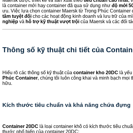
Maersk được thiết kế và sản xuất theo
tiêu chuẩn cao nhất
, 
là container mới hay container đã qua sử dụng như
độ mới 5
ưu. Việc lựa chọn container Maersk từ Trọng Phúc Container 
tâm tuyệt đối
cho các hoạt động kinh doanh và lưu trữ của m
nghiệp
và
hỗ trợ kỹ thuật vượt trội
của Maersk và các đối t
Thông số kỹ thuật chi tiết của Contai
Hiểu rõ các thông số kỹ thuật của
container kho 20DC
là yếu
Phúc Container
, chúng tôi luôn công khai và minh bạch mọi 
hữu.
Kích thước tiêu chuẩn và khả năng chứa đựng
Container 20DC
là loại container khô có kích thước tiêu chu
thước phổ biến của container 20DC: