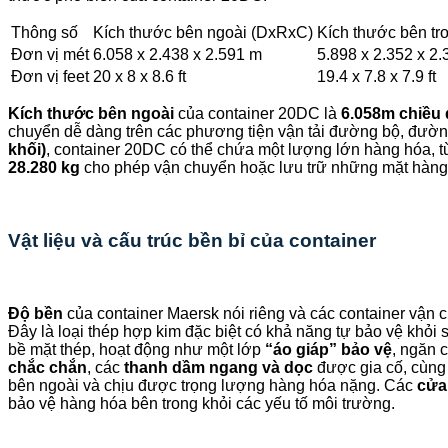
Thông số
Kích thước bên ngoài (DxRxC)
Kích thước bên t
Đơn vị mét
6.058 x 2.438 x 2.591 m
5.898 x 2.352 x 2
Đơn vị feet
20 x 8 x 8.6 ft
19.4 x 7.8 x 7.9 ft
Kích thước bên ngoài
của container 20DC là
6.058m chiều 
chuyển dễ dàng trên các phương tiện vận tải đường bộ, đườn
khối)
, container 20DC có thể chứa một lượng lớn hàng hóa, từ
28.280 kg
cho phép vận chuyển hoặc lưu trữ những mặt hàng 
Vật liệu và cấu trúc bền bỉ của container
Độ bền
của container Maersk nói riêng và các container vận 
Đây là loại thép hợp kim đặc biệt có khả năng tự bảo vệ khỏi 
bề mặt thép, hoạt động như một lớp
“áo giáp” bảo vệ
, ngăn 
chắc chắn
, các
thanh dầm ngang và dọc
được gia cố, cùng
bên ngoài và chịu được trọng lượng hàng hóa nặng. Các
cửa
bảo vệ hàng hóa bên trong khỏi các yếu tố môi trường.