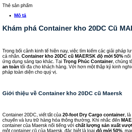
Thẻ sản phẩm
Mô tả
Khám phá Container kho 20DC Cũ MAE
Trong bối cảnh kinh tế hiện nay, việc tìm kiếm các giải pháp 
cá nhân.
Container kho 20DC cũ MAERSK độ mới 50%
nổi 
ứng dụng sáng tạo khác. Tại
Trọng Phúc Container
, chúng 
an toàn
tối đa cho khách hàng. Với hơn một thập kỷ kinh nghi
pháp toàn diện cho quý vị.
Giới thiệu về Container kho 20DC cũ Maersk
Container 20DC, viết tắt của
20-foot Dry Cargo container
, l
chuyển và lưu trữ hàng hóa thông thường. Khi nhắc đến
MAE
container của Maersk nổi tiếng với
chất lượng sản xuất vượt
một container cũ của Maersk, đặc biệt là loại
độ mới 50%
, ma