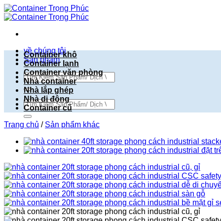
Bỏ
qua
nội
dung
về chúng tôi
Container khô
Sản phẩm
Container lạnh
Container văn phòng
Tìm
Nhà container
kiếm:
Nhà lắp ghép
Nhà di động
Tìm
Container cũ
kiếm:
Trang chủ
/
Sản phẩm khác