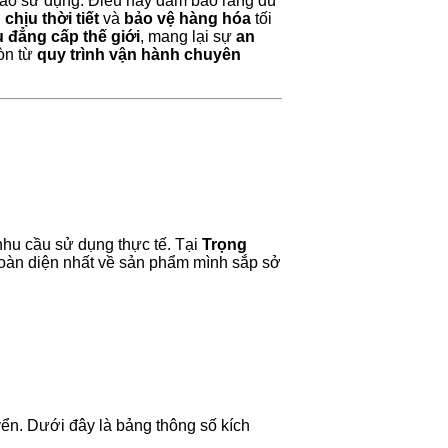
vào sử dụng. Điều này đảm bảo rằng dù
chịu thời tiết
và
bảo vệ hàng hóa
tối
 đẳng cấp thế giới
, mang lại sự
an
òn từ
quy trình vận hành chuyên
nhu cầu sử dụng thực tế. Tại
Trọng
 toàn diện nhất về sản phẩm mình sắp sở
yển. Dưới đây là bảng thông số kích