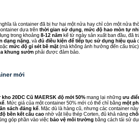
ghĩa là container đã bị hư hại một nửa hay chỉ còn một nửa thờ
ontainer dựa trên
thời gian sử dụng
,
mức độ hao mòn tự nh
dụng trong khoảng
8-12 năm
kể từ ngày sản xuất ban đầu, đã tr
ến dạng nặng
, và
đủ điều kiện để tiếp tục sử dụng hiệu quả
c
hoặc
mức độ gỉ sét bề mặt
(mà không ảnh hưởng đến cấu trúc)
ủa khung sườn
phải được đảm bảo.
ainer mới
r kho 20DC Cũ MAERSK độ mới 50%
mang lại những
ưu điểm
kể
. Mức giá của một container 50% mới có thể chỉ bằng
một ph
gân sách đáng kể
. Mặc dù là hàng cũ, nhưng các container nà
độ bền kết cấu cao
nhờ vật liệu thép Corten, đủ khả năng
chốn
cũng góp phần vào việc
bảo vệ môi trường
bằng cách tái sử dụn