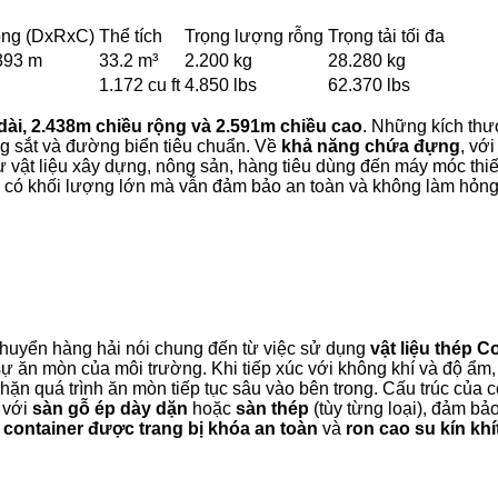
rong (DxRxC)
Thể tích
Trọng lượng rỗng
Trọng tải tối đa
.393 m
33.2 m³
2.200 kg
28.280 kg
1.172 cu ft
4.850 lbs
62.370 lbs
dài, 2.438m chiều rộng và 2.591m chiều cao
. Những kích thư
g sắt và đường biển tiêu chuẩn. Về
khả năng chứa đựng
, với
 vật liệu xây dựng, nông sản, hàng tiêu dùng đến máy móc thiế
có khối lượng lớn mà vẫn đảm bảo an toàn và không làm hỏng c
chuyển hàng hải nói chung đến từ việc sử dụng
vật liệu thép C
sự ăn mòn của môi trường. Khi tiếp xúc với không khí và độ ẩm, 
chặn quá trình ăn mòn tiếp tục sâu vào bên trong. Cấu trúc của 
 với
sàn gỗ ép dày dặn
hoặc
sàn thép
(tùy từng loại), đảm bả
 container được trang bị khóa an toàn
và
ron cao su kín khí