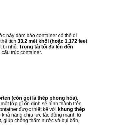
ớc này đảm bảo container có thể di
 thể tích
33.2 mét khối (hoặc 1.172 feet
t bị nhỏ.
Trọng tải tối đa lên đến
ấu trúc container.
orten (còn gọi là thép phong hóa)
.
một lớp gỉ ổn định sẽ hình thành trên
container được thiết kế với
khung thép
o khả năng chịu lực tác động mạnh từ
t
, giúp chống thấm nước và bụi bẩn,