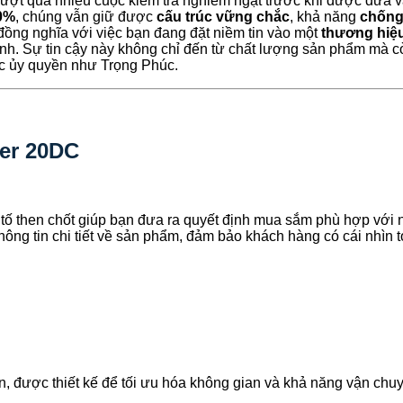
vượt qua nhiều cuộc kiểm tra nghiêm ngặt trước khi được đưa 
0%
, chúng vẫn giữ được
cấu trúc vững chắc
, khả năng
chống 
đồng nghĩa với việc bạn đang đặt niềm tin vào một
thương hiệu
ình. Sự tin cậy này không chỉ đến từ chất lượng sản phẩm mà c
ác ủy quyền như Trọng Phúc.
ner 20DC
 tố then chốt giúp bạn đưa ra quyết định mua sắm phù hợp với 
thông tin chi tiết về sản phẩm, đảm bảo khách hàng có cái nhìn
ẩn, được thiết kế để tối ưu hóa không gian và khả năng vận chu