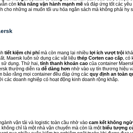
 vẫn còn
khả năng vận hành mạnh mẽ
và đáp ứng tốt các yêu 
nh cho những ai muốn tối ưu hóa ngân sách mà không phải hy s
aersk
ịnh
tiết kiệm chi phí
mà còn mang lại nhiều
lợi ích vượt trội
khác
ất. Maersk luôn sử dụng các vật liệu
thép Corten cao cấp
, có
 sử dụng. Thứ hai,
tính thanh khoản cao
của container Maersk
ersk thường diễn ra
dễ dàng hơn
nhờ vào uy tín thương hiệu 
m bảo rằng mọi container đều đáp ứng các
quy định an toàn q
 với các doanh nghiệp có hoạt động kinh doanh rộng khắp.
ngành vận tải và logistic toàn cầu nhờ vào
cam kết không ngừn
k không chỉ là một nhà vận chuyển mà còn là một
biểu tượng củ