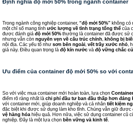
Định nghĩa độ mới 50% trong ngành container
Trong ngành công nghiệp container,
“độ mới 50%”
không có n
một chỉ số mang tính
ước lượng về tình trạng tổng thể
của c
được đánh giá
độ mới 50%
thường là container đã được sử 
nhưng vẫn còn
nguyên vẹn về cấu trúc chính
,
không bị bi
nội địa. Các yếu tố như
sơn bên ngoài
,
vết trầy xước nhỏ
, 
giá này. Điều quan trọng là
độ kín nước
và
độ vững chắc c
Ưu điểm của container độ mới 50% so với cont
So với việc mua container mới hoàn toàn, lựa chọn
Containe
điểm rõ ràng nhất là
chi phí đầu tư ban đầu thấp hơn đáng 
với container mới, giúp doanh nghiệp và cá nhân
tiết kiệm n
đặc biệt khi được sử dụng làm kho tĩnh. Chúng vẫn giữ được
vệ hàng hóa
hiệu quả. Hơn nữa, việc sử dụng container cũ 
nghiệp. Đây là một lựa chọn
bền vững và kinh tế
.