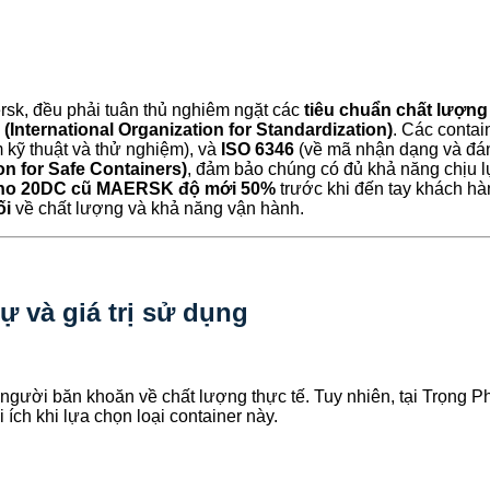
ersk, đều phải tuân thủ nghiêm ngặt các
tiêu chuẩn chất lượng
 (International Organization for Standardization)
. Các conta
 kỹ thuật và thử nghiệm), và
ISO 6346
(về mã nhận dạng và đánh
on for Safe Containers)
, đảm bảo chúng có đủ khả năng chịu l
kho 20DC cũ MAERSK độ mới 50%
trước khi đến tay khách h
ối
về chất lượng và khả năng vận hành.
ự và giá trị sử dụng
người băn khoăn về chất lượng thực tế. Tuy nhiên, tại Trọng Ph
 ích khi lựa chọn loại container này.