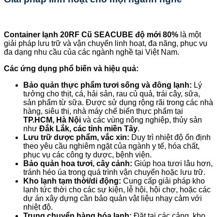
Container lạnh 20RF Cũ SEACUBE độ mới 80%
là một
giải pháp lưu trữ và vận chuyển linh hoạt, đa năng, phục vụ
đa dạng nhu cầu của các ngành nghề tại Việt Nam.
Các ứng dụng phổ biến và hiệu quả:
Bảo quản thực phẩm tươi sống và đông lạnh:
Lý
tưởng cho thịt, cá, hải sản, rau củ quả, trái cây, sữa,
sản phẩm từ sữa. Được sử dụng rộng rãi trong các nhà
hàng, siêu thị, nhà máy chế biến thực phẩm tại
TP.HCM, Hà Nội
và các vùng nông nghiệp, thủy sản
như
Đắk Lắk, các tỉnh miền Tây
.
Lưu trữ dược phẩm, vắc xin:
Duy trì nhiệt độ ổn định
theo yêu cầu nghiêm ngặt của ngành y tế, hóa chất,
phục vụ các công ty dược, bệnh viện.
Bảo quản hoa tươi, cây cảnh:
Giúp hoa tươi lâu hơn,
tránh héo úa trong quá trình vận chuyển hoặc lưu trữ.
Kho lạnh tạm thời/di động:
Cung cấp giải pháp kho
lạnh tức thời cho các sự kiện, lễ hội, hội chợ, hoặc các
dự án xây dựng cần bảo quản vật liệu nhạy cảm với
nhiệt độ.
Trung chuyển hàng hóa lạnh:
Đặt tại các cảng, kho