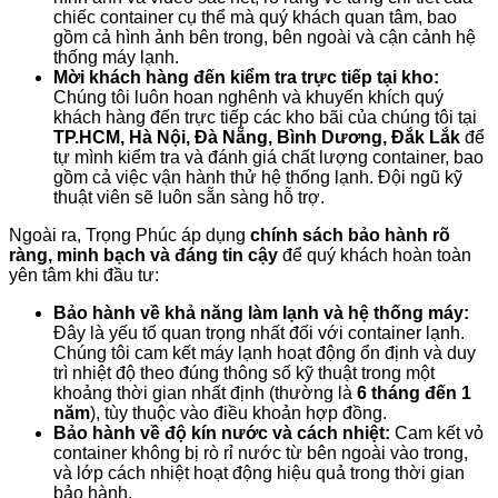
chiếc container cụ thể mà quý khách quan tâm, bao
gồm cả hình ảnh bên trong, bên ngoài và cận cảnh hệ
thống máy lạnh.
Mời khách hàng đến kiểm tra trực tiếp tại kho:
Chúng tôi luôn hoan nghênh và khuyến khích quý
khách hàng đến trực tiếp các kho bãi của chúng tôi tại
TP.HCM, Hà Nội, Đà Nẵng, Bình Dương, Đắk Lắk
để
tự mình kiểm tra và đánh giá chất lượng container, bao
gồm cả việc vận hành thử hệ thống lạnh. Đội ngũ kỹ
thuật viên sẽ luôn sẵn sàng hỗ trợ.
Ngoài ra, Trọng Phúc áp dụng
chính sách bảo hành rõ
ràng, minh bạch và đáng tin cậy
để quý khách hoàn toàn
yên tâm khi đầu tư:
Bảo hành về khả năng làm lạnh và hệ thống máy:
Đây là yếu tố quan trọng nhất đối với container lạnh.
Chúng tôi cam kết máy lạnh hoạt động ổn định và duy
trì nhiệt độ theo đúng thông số kỹ thuật trong một
khoảng thời gian nhất định (thường là
6 tháng đến 1
năm
), tùy thuộc vào điều khoản hợp đồng.
Bảo hành về độ kín nước và cách nhiệt:
Cam kết vỏ
container không bị rò rỉ nước từ bên ngoài vào trong,
và lớp cách nhiệt hoạt động hiệu quả trong thời gian
bảo hành.