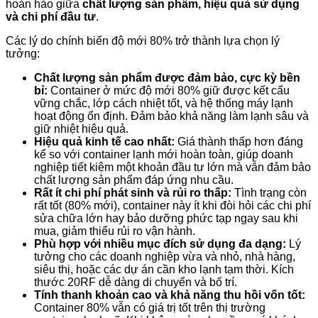
hoàn hảo giữa
chất lượng sản phẩm, hiệu quả sử dụng
và chi phí đầu tư
.
Các lý do chính biến độ mới 80% trở thành lựa chọn lý
tưởng:
Chất lượng sản phẩm được đảm bảo, cực kỳ bền
bỉ:
Container ở mức độ mới 80% giữ được kết cấu
vững chắc, lớp cách nhiệt tốt, và hệ thống máy lạnh
hoạt động ổn định. Đảm bảo khả năng làm lạnh sâu và
giữ nhiệt hiệu quả.
Hiệu quả kinh tế cao nhất:
Giá thành thấp hơn đáng
kể so với container lạnh mới hoàn toàn, giúp doanh
nghiệp tiết kiệm một khoản đầu tư lớn mà vẫn đảm bảo
chất lượng sản phẩm đáp ứng nhu cầu.
Rất ít chi phí phát sinh và rủi ro thấp:
Tình trạng còn
rất tốt (80% mới), container này ít khi đòi hỏi các chi phí
sửa chữa lớn hay bảo dưỡng phức tạp ngay sau khi
mua, giảm thiểu rủi ro vận hành.
Phù hợp với nhiều mục đích sử dụng đa dạng:
Lý
tưởng cho các doanh nghiệp vừa và nhỏ, nhà hàng,
siêu thị, hoặc các dự án cần kho lạnh tạm thời. Kích
thước 20RF dễ dàng di chuyển và bố trí.
Tính thanh khoản cao và khả năng thu hồi vốn tốt:
Container 80% vẫn có giá trị tốt trên thị trường