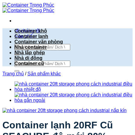
Bỏ
qua
nội
dung
về chúng tôi
Container khô
Sản phẩm
Container lạnh
Container văn phòng
Tìm
Nhà container
kiếm:
Nhà lắp ghép
Nhà di động
Tìm
Container cũ
kiếm:
Trang chủ
/
Sản phẩm khác
Container lạnh 20RF Cũ