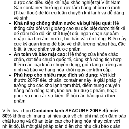
được các điều kiện khí hậu khắc nghiệt tại Việt Nam.
Sàn container thường được làm bằng nhôm có rãnh
(T-bar floor) để tối ưu luân chuyển khí lạnh và dễ dàng
vệ sinh.
Khả năng chống thấm nước và bụi hiệu quả:
Hệ
thống cửa đôi với gioăng cao su đặc biệt được thiết kế
để đảm bảo độ kín khít tuyệt đối, ngăn chặn sự xâm
nhập của hơi ẩm, nước, bụi bẩn và côn trùng. Điều này
cực kỳ quan trọng để bảo vệ chất lượng hàng hóa, đặc
biệt là thực phẩm và dược phẩm.
An toàn và bảo mật cao:
Hệ thống cửa khóa chắc
chắn, đạt tiêu chuẩn quốc tế, cùng khả năng tích hợp
thêm các loại khóa chuyên dụng, giúp tăng cường an
ninh và bảo vệ hàng hóa khỏi nguy cơ trộm cắp.
Phù hợp cho nhiều mục đích sử dụng:
Với kích
thước 20RF tiêu chuẩn, container này là giải pháp lý
tưởng cho các kho lạnh tạm thời, điểm trung chuyển
hàng hóa đông lạnh, kho lưu trữ dược phẩm, hoặc
phục vụ cho các sự kiện, lễ hội cần bảo quản thực
phẩm.
Việc lựa chọn
Container lạnh SEACUBE 20RF độ mới
80%
không chỉ mang lại hiệu quả về chi phí mà còn đảm bảo
chất lượng và độ an toàn cao cho hàng hóa nhạy cảm với
nhiệt độ, là một giải pháp toàn diện cho nhu cầu bảo quản