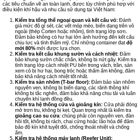
các tiêu chuẩn về an toàn lạnh, được tùy chỉnh phù hợp với
điều kiện khí hậu và nhu cầu sử dụng tại Việt Nam:
Kiểm tra tổng thể ngoại quan và kết cấu vỏ:
Đánh
giá mức độ gỉ sét, các vết móp méo, biến dạng trên vỏ
ngoài (thép Corten hoặc nhôm), tình trạng lớp sơn.
Đảm bảo không có hư hại lớn ảnh hưởng đến kết cấu
chịu lực và tính thẩm mỹ. Chỉ những container đạt
độ
mới 80%
mới được lựa chọn.
Kiểm tra kết cấu khung sườn và cách nhiệt:
Đảm
bảo khung sườn chắc chắn, không bị nứt gãy. Kiểm tra
tình trạng lớp cách nhiệt PU bên trong vách, trần, sàn
xem có bị hư hại, bong tróc hoặc thấm ẩm không, đảm
bảo khả năng cách nhiệt tốt nhất.
Kiểm tra sàn nhôm (T-bar floor):
Đảm bảo sàn nhôm
nguyên vẹn, không bị biến dạng, các rãnh thông khí
không bị tắc nghẽn, đảm bảo khả năng chịu tải và luân
chuyển khí lạnh đồng đều.
Kiểm tra hệ thống cửa và gioăng kín:
Cửa phải đóng
mở trơn tru, không bị kẹt. Quan trọng nhất là kiểm tra
gioăng cao su cửa
: chúng phải còn nguyên vẹn, đàn
hồi tốt, không bị rách, chai cứng hoặc lão hóa để đảm
bảo độ kín khít tuyệt đối, chống thoát nhiệt và chống
ẩm.
Kiểm tra hệ thống máy lạnh (Reefer Unit):