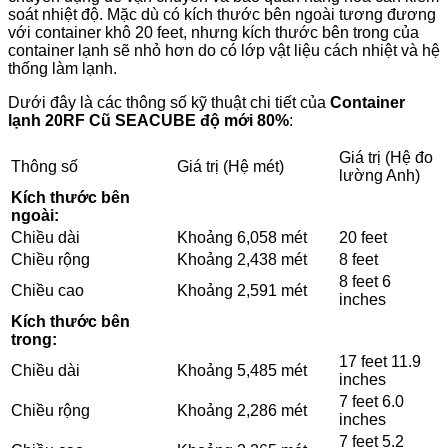
soát nhiệt độ. Mặc dù có kích thước bên ngoài tương đương
với container khô 20 feet, nhưng kích thước bên trong của
container lạnh sẽ nhỏ hơn do có lớp vật liệu cách nhiệt và hệ
thống làm lạnh.
Dưới đây là các thông số kỹ thuật chi tiết của
Container
lạnh 20RF Cũ SEACUBE độ mới 80%
:
Giá trị (Hệ đo
Thông số
Giá trị (Hệ mét)
lường Anh)
Kích thước bên
ngoài:
Chiều dài
Khoảng 6,058 mét
20 feet
Chiều rộng
Khoảng 2,438 mét
8 feet
8 feet 6
Chiều cao
Khoảng 2,591 mét
inches
Kích thước bên
trong:
17 feet 11.9
Chiều dài
Khoảng 5,485 mét
inches
7 feet 6.0
Chiều rộng
Khoảng 2,286 mét
inches
7 feet 5.2