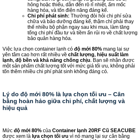
hỏng hoặc thiếu, dẫn đến rò rỉ nhiệt, ẩm mốc
hàng hóa, và tốn điện năng đáng kể.
Chi phí phát sinh:
Thường đòi hỏi chi phí sửa
chữa và bảo dưỡng đáng kể, thậm chí phải thay
thế nhiều bộ phận ngay sau khi mua, làm tăng
tổng chi phí đầu tư và tiềm ẩn rủi ro về chất lượng
bảo quản hàng hóa.
Việc lựa chọn container lạnh có
độ mới 80%
mang lại sự
yên tâm cao hơn rất nhiều về
chất lượng, hiệu suất làm
lạnh, độ bền và khả năng chống chịu
. Bạn sẽ nhận được
một sản phẩm chất lượng tốt với mức giá tối ưu, không phải
tốn thêm nhiều chi phí phát sinh không đáng có.
Lý do độ mới 80% là lựa chọn tối ưu – Cân
bằng hoàn hảo giữa chi phí, chất lượng và
hiệu quả
Mức
độ mới 80%
của
Container lạnh 20RF Cũ SEACUBE
được xem là
lựa chọn tối ưu
vì nó mang lại sự cân bằng