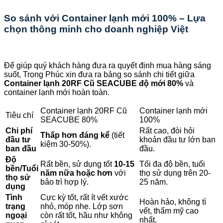
So sánh với Container lạnh mới 100% – Lựa
chọn thông minh cho doanh nghiệp Việt
Để giúp quý khách hàng đưa ra quyết định mua hàng sáng
suốt, Trọng Phúc xin đưa ra bảng so sánh chi tiết giữa
Container lạnh 20RF Cũ SEACUBE độ mới 80%
và
container lạnh mới hoàn toàn.
Container lạnh 20RF Cũ
Container lạnh mới
Tiêu chí
SEACUBE 80%
100%
Chi phí
Rất cao, đòi hỏi
Thấp hơn đáng kể
(tiết
đầu tư
khoản đầu tư lớn ban
kiệm 30-50%).
ban đầu
đầu.
Độ
Rất bền, sử dụng tốt
10-15
Tối đa độ bền, tuổi
bền/Tuổi
năm nữa hoặc hơn
với
thọ sử dụng trên 20-
thọ sử
bảo trì hợp lý.
25 năm.
dụng
Tình
Cực kỳ tốt, rất ít vết xước
Hoàn hảo, không tì
trạng
nhỏ, móp nhẹ. Lớp sơn
vết, thẩm mỹ cao
ngoại
còn rất tốt, hầu như không
nhất.