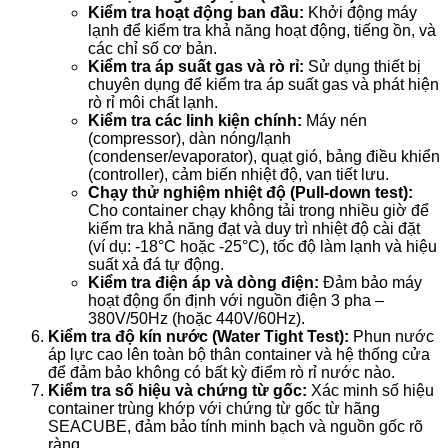
Kiểm tra hoạt động ban đầu:
Khởi động máy
lạnh để kiểm tra khả năng hoạt động, tiếng ồn, và
các chỉ số cơ bản.
Kiểm tra áp suất gas và rò rỉ:
Sử dụng thiết bị
chuyên dụng để kiểm tra áp suất gas và phát hiện
rò rỉ môi chất lạnh.
Kiểm tra các linh kiện chính:
Máy nén
(compressor), dàn nóng/lạnh
(condenser/evaporator), quạt gió, bảng điều khiển
(controller), cảm biến nhiệt độ, van tiết lưu.
Chạy thử nghiệm nhiệt độ (Pull-down test):
Cho container chạy không tải trong nhiều giờ để
kiểm tra khả năng đạt và duy trì nhiệt độ cài đặt
(ví dụ: -18°C hoặc -25°C), tốc độ làm lạnh và hiệu
suất xả đá tự động.
Kiểm tra điện áp và dòng điện:
Đảm bảo máy
hoạt động ổn định với nguồn điện 3 pha –
380V/50Hz (hoặc 440V/60Hz).
Kiểm tra độ kín nước (Water Tight Test):
Phun nước
áp lực cao lên toàn bộ thân container và hệ thống cửa
để đảm bảo không có bất kỳ điểm rò rỉ nước nào.
Kiểm tra số hiệu và chứng từ gốc:
Xác minh số hiệu
container trùng khớp với chứng từ gốc từ hãng
SEACUBE, đảm bảo tính minh bạch và nguồn gốc rõ
ràng.