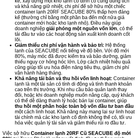
kế, xây dựng một kho lạnh cố định có cùng dung tích
và khả năng giữ nhiệt, chi phí để sở hữu một chiếc
container lạnh 20RF SEACUBE 80% thấp hơn đáng
kể (thường chỉ bằng một phần ba đến một nửa giá
container mới hoặc kho lạnh nhỏ). Điều này giúp
doanh nghiệp
giải phóng một nguồn vốn lớn
, có thể
tái đầu tư vào các hoạt động sản xuất kinh doanh cốt
lõi.
Giảm thiểu chi phí vận hành và bảo trì:
Hệ thống
lạnh của SEACUBE nổi tiếng về độ bền. Với độ mới
80%, máy móc đã được kiểm tra và bảo dưỡng, giảm
thiểu nguy cơ hỏng hóc lớn. Lớp cách nhiệt hiệu quả
cũng giúp tối ưu hóa điện năng tiêu thụ, giảm chi phí
vận hành hàng tháng.
Khả năng tái bán và thu hồi vốn linh hoạt:
Container
lạnh là một tài sản có tính di động và tính thanh khoản
cao trên thị trường. Khi nhu cầu bảo quản lạnh thay
đổi, hoặc khi doanh nghiệp muốn nâng cấp, quý khách
có thể dễ dàng thanh lý hoặc bán lại container, giúp
thu hồi một phần hoặc toàn bộ vốn đầu tư ban đầu
một cách linh hoạt. Khả năng này mang lại sự linh hoạt
tài chính mà các kho lạnh cố định không thể có, tối ưu
hóa việc quản lý tài sản và giảm thiểu rủi ro đầu tư.
Việc sở hữu
Container lạnh 20RF Cũ SEACUBE độ mới