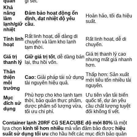
quan
gỉ sét.
Khả
năng
Đảm bảo hoạt động ổn
Hoàn hảo, tối đa hiệu
làm
định, đạt nhiệt độ yêu
suất.
lạnh/giữ
cầu.
nhiệt
Rất linh hoạt, dễ dàng di
Tính linh
Rất linh hoạt, dễ di
chuyển và làm kho lạnh
hoạt
chuyển.
tạm thời.
Giá trị thanh lý cao
Giá trị
Giữ giá trị tốt
, dễ dàng bán
nhưng mất giá nhanh
thanh lý
lại, thu hồi vốn.
hơn.
Thân
Thấp hơn: Sản xuất
thiện
Cao:
Giải pháp tái sử dụng
mới tiêu tốn nhiều tài
môi
tài nguyên hiệu quả.
nguyên.
trường
Phù hợp cho kho lạnh tạm
Ưu tiên vận tải biển
Mục
thời, bảo quản thực phẩm,
quốc tế, dự án yêu
đích sử
dược phẩm số lượng vừa,
cầu chất lượng tuyệt
dụng
tối ưu chi phí.
đối không tì vết.
Container lạnh 20RF Cũ SEACUBE độ mới 80%
là một
lựa chọn
kinh tế hơn nhiều
mà vẫn đảm bảo được
hiệu
suất sử dụng tối ưu
cho hầu hết các mục đích bảo quản