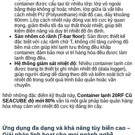
container được cấu tạo từ nhiều lớp: lớp vỏ ngoài
bằng thép không gỉ hoặc nhôm, lớp giữa là vật liệu
cách nhiệt PU (Polyurethane) mật độ cao, dày khoảng
60mm. Lớp cách nhiệt này đóng vai trò cực kỳ quan
trọng, giảm thiểu tối đa sự thất thoát nhiệt, giúp tiết
kiệm điện năng và duy trì nhiệt độ ổn định.
Sàn nhôm có rãnh (T-bar floor):
Sàn được thiết kế
đặc biệt với các rãnh chữ T, không chỉ tăng cường độ
bền mà còn giúp khí lạnh lưu thông đều khắp
container, đảm bảo mọi vị trí hàng hóa đều được làm
lạnh đồng đều.
Hệ thống giám sát nhiệt độ:
Nhiều container lạnh còn
được trang bị thiết bị ghi nhận nhiệt độ (data logger),
giúp người dùng dễ dàng theo dõi và kiểm soát lịch sử
nhiệt độ trong suốt quá trình bảo quản hoặc vận
chuyển.
Nhờ những đặc điểm kỹ thuật này,
Container lạnh 20RF Cũ
SEACUBE độ mới 80%
vẫn là một giải pháp bảo quản hàng
hóa nhạy cảm với nhiệt độ cực kỳ đáng tin cậy.
Ứng dụng đa dạng và khả năng tùy biến cao –
Giải pháp linh hoạt cho mọi ngành nghề