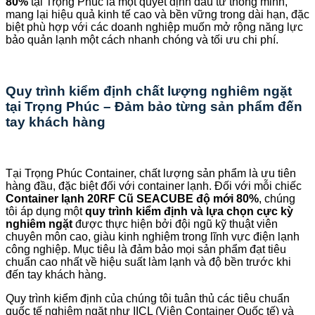
80%
tại Trọng Phúc là một quyết định đầu tư thông minh,
mang lại hiệu quả kinh tế cao và bền vững trong dài hạn, đặc
biệt phù hợp với các doanh nghiệp muốn mở rộng năng lực
bảo quản lạnh một cách nhanh chóng và tối ưu chi phí.
Quy trình kiểm định chất lượng nghiêm ngặt
tại Trọng Phúc – Đảm bảo từng sản phẩm đến
tay khách hàng
Tại Trọng Phúc Container, chất lượng sản phẩm là ưu tiên
hàng đầu, đặc biệt đối với container lạnh. Đối với mỗi chiếc
Container lạnh 20RF Cũ SEACUBE độ mới 80%
, chúng
tôi áp dụng một
quy trình kiểm định và lựa chọn cực kỳ
nghiêm ngặt
được thực hiện bởi đội ngũ kỹ thuật viên
chuyên môn cao, giàu kinh nghiệm trong lĩnh vực điện lạnh
công nghiệp. Mục tiêu là đảm bảo mọi sản phẩm đạt tiêu
chuẩn cao nhất về hiệu suất làm lạnh và độ bền trước khi
đến tay khách hàng.
Quy trình kiểm định của chúng tôi tuân thủ các tiêu chuẩn
quốc tế nghiêm ngặt như IICL (Viện Container Quốc tế) và