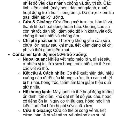
nhiệt độ yêu cầu nhanh chóng và duy trì tốt. Các
linh kiện chính (máy nén, dàn nóng/lạnh, quạt)
hoạt động trơn tru, ít tiếng ồn lạ. Đã được kiểm tra
gas, điện áp kỹ lưỡng.
Cửa & Gioăng:
Cửa đóng mở trơn tru, bản lề và
thanh khóa hoạt động hoàn hảo. Gioăng cao su
còn rất tốt, đàn hồi, đảm bảo độ kín khít tuyệt đối,
chống thoát nhiệt và chống ẩm.
Chi phí phát sinh:
Thường không yêu cầu sửa
chữa lớn ngay sau khi mua, tiết kiệm đáng kể chi
phí và thời gian triển khai.
Container lạnh độ mới 50% trở xuống:
Ngoại quan:
Nhiều vết móp méo lớn, gỉ sét sâu
ở nhiều vị trí, lớp sơn bong tróc nhiều, có thể có
các vết vá thô.
Kết cấu & Cách nhiệt:
Có thể xuất hiện dấu hiệu
xuống cấp rõ rệt của khung sườn, lớp cách nhiệt
bị hư hại, bong tróc, thấm ẩm làm giảm hiệu quả
giữ nhiệt.
Hệ thống lạnh:
Máy lạnh có thể hoạt động không
ổn định, tốn điện, khó đạt nhiệt độ yêu cầu, hoặc
có tiếng ồn lạ. Nguy cơ thiếu gas, hỏng hóc linh
kiện cao, đòi hỏi chi phí sửa chữa lớn.
Cửa & Gioăng:
Cửa có thể bị cong vênh, kẹt
cứng, bản lề gỉ sét nặng, và gioăng cao su bị