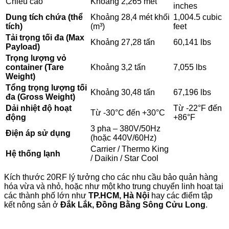
Chiều cao
Khoảng 2,265 mét
inches
Dung tích chứa (thể
Khoảng 28,4 mét khối
1,004.5 cubic
tích)
(m³)
feet
Tải trọng tối đa (Max
Khoảng 27,28 tấn
60,141 lbs
Payload)
Trọng lượng vỏ
container (Tare
Khoảng 3,2 tấn
7,055 lbs
Weight)
Tổng trọng lượng tối
Khoảng 30,48 tấn
67,196 lbs
đa (Gross Weight)
Dải nhiệt độ hoạt
Từ -22°F đến
Từ -30°C đến +30°C
động
+86°F
3 pha – 380V/50Hz
Điện áp sử dụng
(hoặc 440V/60Hz)
Carrier / Thermo King
Hệ thống lạnh
/ Daikin / Star Cool
Kích thước 20RF lý tưởng cho các nhu cầu bảo quản hàng
hóa vừa và nhỏ, hoặc như một kho trung chuyển linh hoạt tại
các thành phố lớn như
TP.HCM, Hà Nội
hay các điểm tập
kết nông sản ở
Đắk Lắk, Đồng Bằng Sông Cửu Long
.