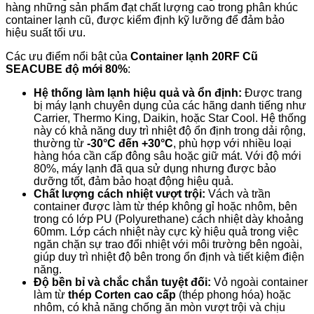
hàng những sản phẩm đạt chất lượng cao trong phân khúc
container lạnh cũ, được kiểm định kỹ lưỡng để đảm bảo
hiệu suất tối ưu.
Các ưu điểm nổi bật của
Container lạnh 20RF Cũ
SEACUBE độ mới 80%
:
Hệ thống làm lạnh hiệu quả và ổn định:
Được trang
bị máy lạnh chuyên dụng của các hãng danh tiếng như
Carrier, Thermo King, Daikin, hoặc Star Cool. Hệ thống
này có khả năng duy trì nhiệt độ ổn định trong dải rộng,
thường từ
-30°C đến +30°C
, phù hợp với nhiều loại
hàng hóa cần cấp đông sâu hoặc giữ mát. Với độ mới
80%, máy lạnh đã qua sử dụng nhưng được bảo
dưỡng tốt, đảm bảo hoạt động hiệu quả.
Chất lượng cách nhiệt vượt trội:
Vách và trần
container được làm từ thép không gỉ hoặc nhôm, bên
trong có lớp PU (Polyurethane) cách nhiệt dày khoảng
60mm. Lớp cách nhiệt này cực kỳ hiệu quả trong việc
ngăn chặn sự trao đổi nhiệt với môi trường bên ngoài,
giúp duy trì nhiệt độ bên trong ổn định và tiết kiệm điện
năng.
Độ bền bỉ và chắc chắn tuyệt đối:
Vỏ ngoài container
làm từ
thép Corten cao cấp
(thép phong hóa) hoặc
nhôm, có khả năng chống ăn mòn vượt trội và chịu