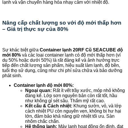
lạnh và vận chuyển hàng hóa nhạy cảm với nhiệt độ.
Nâng cấp chất lượng so với độ mới thấp hơn
– Giá trị thực sự của 80%
Sự khác biệt giữa
Container lạnh 20RF Cũ SEACUBE độ
mới 80%
và các loại container lạnh có độ mới thấp hơn (ví
dụ 50% hoặc dưới 50%) là rất đáng kể và ảnh hưởng trực
tiếp đến chất lượng sản phẩm, hiệu suất làm lạnh, độ bền,
tuổi thọ sử dụng, cũng như chi phí sửa chữa và bảo dưỡng
phát sinh.
Container lạnh độ mới 80%:
Ngoại quan:
Rất ít vết trầy xước, móp nhỏ không
đáng kể. Lớp sơn nguyên bản còn rất tốt, hầu
như không gỉ sét sâu. Thẩm mỹ rất cao.
Kết cấu & Cách nhiệt:
Khung sườn, vỏ, và lớp
cách nhiệt PU còn nguyên vẹn, không bị hư hại
lớn, đảm bảo khả năng giữ nhiệt tối ưu. Sàn
nhôm chắc chắn.
Hệ thống lạnh:
Máy lạnh hoạt động ổn định, đạt