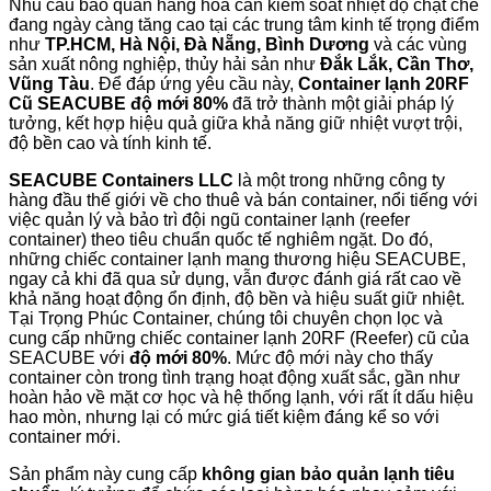
Nhu cầu bảo quản hàng hóa cần kiểm soát nhiệt độ chặt chẽ
đang ngày càng tăng cao tại các trung tâm kinh tế trọng điểm
như
TP.HCM, Hà Nội, Đà Nẵng, Bình Dương
và các vùng
sản xuất nông nghiệp, thủy hải sản như
Đắk Lắk, Cần Thơ,
Vũng Tàu
. Để đáp ứng yêu cầu này,
Container lạnh 20RF
Cũ SEACUBE độ mới 80%
đã trở thành một giải pháp lý
tưởng, kết hợp hiệu quả giữa khả năng giữ nhiệt vượt trội,
độ bền cao và tính kinh tế.
SEACUBE Containers LLC
là một trong những công ty
hàng đầu thế giới về cho thuê và bán container, nổi tiếng với
việc quản lý và bảo trì đội ngũ container lạnh (reefer
container) theo tiêu chuẩn quốc tế nghiêm ngặt. Do đó,
những chiếc container lạnh mang thương hiệu SEACUBE,
ngay cả khi đã qua sử dụng, vẫn được đánh giá rất cao về
khả năng hoạt động ổn định, độ bền và hiệu suất giữ nhiệt.
Tại Trọng Phúc Container, chúng tôi chuyên chọn lọc và
cung cấp những chiếc container lạnh 20RF (Reefer) cũ của
SEACUBE với
độ mới 80%
. Mức độ mới này cho thấy
container còn trong tình trạng hoạt động xuất sắc, gần như
hoàn hảo về mặt cơ học và hệ thống lạnh, với rất ít dấu hiệu
hao mòn, nhưng lại có mức giá tiết kiệm đáng kể so với
container mới.
Sản phẩm này cung cấp
không gian bảo quản lạnh tiêu