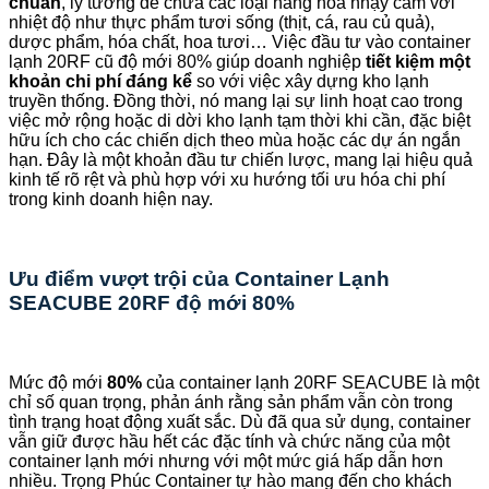
chuẩn
, lý tưởng để chứa các loại hàng hóa nhạy cảm với
nhiệt độ như thực phẩm tươi sống (thịt, cá, rau củ quả),
dược phẩm, hóa chất, hoa tươi… Việc đầu tư vào container
lạnh 20RF cũ độ mới 80% giúp doanh nghiệp
tiết kiệm một
khoản chi phí đáng kể
so với việc xây dựng kho lạnh
truyền thống. Đồng thời, nó mang lại sự linh hoạt cao trong
việc mở rộng hoặc di dời kho lạnh tạm thời khi cần, đặc biệt
hữu ích cho các chiến dịch theo mùa hoặc các dự án ngắn
hạn. Đây là một khoản đầu tư chiến lược, mang lại hiệu quả
kinh tế rõ rệt và phù hợp với xu hướng tối ưu hóa chi phí
trong kinh doanh hiện nay.
Ưu điểm vượt trội của Container Lạnh
SEACUBE 20RF độ mới 80%
Mức độ mới
80%
của container lạnh 20RF SEACUBE là một
chỉ số quan trọng, phản ánh rằng sản phẩm vẫn còn trong
tình trạng hoạt động xuất sắc. Dù đã qua sử dụng, container
vẫn giữ được hầu hết các đặc tính và chức năng của một
container lạnh mới nhưng với một mức giá hấp dẫn hơn
nhiều. Trọng Phúc Container tự hào mang đến cho khách