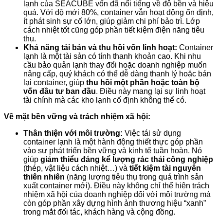
lạnh của SEACUBE vốn đã nổi tiếng về độ bền và hiệu
quả. Với độ mới 80%, container vẫn hoạt động ổn định,
ít phát sinh sự cố lớn, giúp giảm chi phí bảo trì. Lớp
cách nhiệt tốt cũng góp phần tiết kiệm điện năng tiêu
thụ.
Khả năng tái bán và thu hồi vốn linh hoạt:
Container
lạnh là một tài sản có tính thanh khoản cao. Khi nhu
cầu bảo quản lạnh thay đổi hoặc doanh nghiệp muốn
nâng cấp, quý khách có thể dễ dàng thanh lý hoặc bán
lại container, giúp
thu hồi một phần hoặc toàn bộ
vốn đầu tư ban đầu
. Điều này mang lại sự linh hoạt
tài chính mà các kho lạnh cố định không thể có.
Về mặt bền vững và trách nhiệm xã hội:
Thân thiện với môi trường:
Việc tái sử dụng
container lạnh là một hành động thiết thực góp phần
vào sự phát triển bền vững và kinh tế tuần hoàn. Nó
giúp
giảm thiểu đáng kể lượng rác thải công nghiệp
(thép, vật liệu cách nhiệt…) và
tiết kiệm tài nguyên
thiên nhiên
(năng lượng tiêu thụ trong quá trình sản
xuất container mới). Điều này không chỉ thể hiện trách
nhiệm xã hội của doanh nghiệp đối với môi trường mà
còn góp phần xây dựng hình ảnh thương hiệu “xanh”
trong mắt đối tác, khách hàng và cộng đồng.