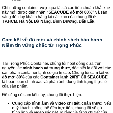
Chỉ những container vượt qua tất cả các tiêu chuẩn khắt khe
này mới được dán nhãn
“SEACUBE độ mới 80%”
và sẵn
sàng đến tay khách hàng tại các kho của chúng tôi ở
TP.HCM, Hà Nội, Đà Nẵng, Bình Dương, Đắk Lắk
.
Cam kết về độ mới và chính sách bảo hành –
Niềm tin vững chắc từ Trọng Phúc
Tại Trọng Phúc Container, chúng tôi hoạt động dựa trên
nguyên tắc
minh bạch và trung thực
, đặc biệt là đối với các
sản phẩm container lạnh có giá trị cao. Chúng tôi cam kết về
độ mới 80%
của các
Container lạnh 20RF Cũ SEACUBE
là hoàn toàn chính xác và phản ánh đúng tình trạng thực tế
của sản phẩm.
Để củng cố cam kết này, chúng tôi thực hiện:
Cung cấp hình ảnh và video chi tiết, chân thực:
Nếu
quý khách không thể đến trực tiếp, chúng tôi sẽ gửi
hình ảnh và video sắc nét, rõ ràng về từng chi tiết của