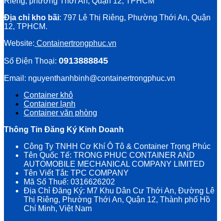
Riêng, phường Thới An, Quận 12, TPHCM
Địa chỉ kho bãi
: 797 Lê Thị Riêng, Phường Thới An, Quận
12, TPHCM.
Website:
Containertrongphuc.vn
0913888845
Số Điện Thoại:
Email: nguyenthanhbinh@containertrongphuc.vn
Container khô
Container lạnh
Container văn phòng
Thông Tin Đăng Ký Kinh Doanh
Công Ty TNHH Cơ Khí Ô Tô & Container Trọng Phúc
Tên Quốc Tế: TRONG PHUC CONTAINER AND
AUTOMOBILE MECHANICAL COMPANY LIMITED
Tên Viết Tắt: TPC COMPANY
Mã Số Thuế: 0316626202
Địa Chỉ Đăng Ký: M7 Khu Dân Cư Thới An, Đường Lê
Thị Riêng, Phường Thới An, Quận 12, Thành phố Hồ
Chí Minh, Việt Nam