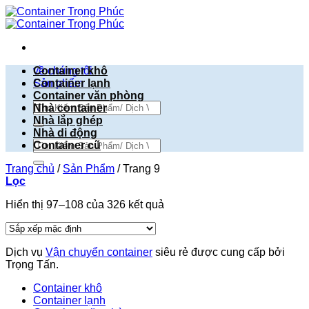
Bỏ
qua
nội
dung
về chúng tôi
Container khô
Sản phẩm
Container lạnh
Container văn phòng
Tìm
Nhà container
kiếm:
Nhà lắp ghép
Nhà di động
Tìm
Container cũ
kiếm:
Trang chủ
/
Sản Phẩm
/
Trang 9
Lọc
Hiển thị 97–108 của 326 kết quả
Dịch vụ
Vận chuyển container
siêu rẻ được cung cấp bởi
Trọng Tấn.
Container khô
Container lạnh