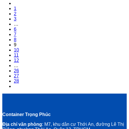
1
2
3
…
6
7
8
9
10
11
12
…
26
27
28
Container Trọng Phúc
Địa chỉ văn phòng
: M7, khu dân cư Thới An, đường Lê Thị