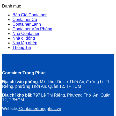
Danh mục
Báo Giá Container
Container Cũ
Container Lạnh
Container Văn Phòng
Nhà Container
Nhà di động
Nhà lắp ghép
Thông Tin
Container Trọng Phúc
Địa chỉ văn phòng
: M7, khu dân cư Thới An, đường Lê Thị
Riêng, phường Thới An, Quận 12, TPHCM
Địa chỉ kho bãi
: 797 Lê Thị Riêng, Phường Thới An, Quận
12, TPHCM.
Website:
Containertrongphuc.vn