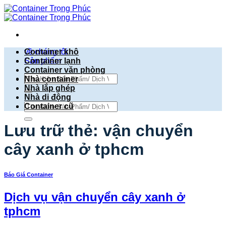
Bỏ
qua
nội
dung
về chúng tôi
Container khô
Sản phẩm
Container lạnh
Container văn phòng
Tìm
Nhà container
kiếm:
Nhà lắp ghép
Nhà di động
Tìm
Container cũ
kiếm:
Lưu trữ thẻ:
vận chuyển
cây xanh ở tphcm
Báo Giá Container
Dịch vụ vận chuyển cây xanh ở
tphcm