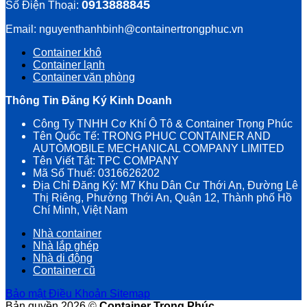
0913888845
Số Điện Thoại:
Email: nguyenthanhbinh@containertrongphuc.vn
Container khô
Container lạnh
Container văn phòng
Thông Tin Đăng Ký Kinh Doanh
Công Ty TNHH Cơ Khí Ô Tô & Container Trọng Phúc
Tên Quốc Tế: TRONG PHUC CONTAINER AND
AUTOMOBILE MECHANICAL COMPANY LIMITED
Tên Viết Tắt: TPC COMPANY
Mã Số Thuế: 0316626202
Địa Chỉ Đăng Ký: M7 Khu Dân Cư Thới An, Đường Lê
Thị Riêng, Phường Thới An, Quận 12, Thành phố Hồ
Chí Minh, Việt Nam
Nhà container
Nhà lắp ghép
Nhà di động
Container cũ
Bảo mật
Điều Khoản
Sitemap
Bản quyền 2026 ©
Container Trọng Phúc