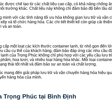
c được chế tạo từ các chất liệu cao cấp, có khả năng chống ă
ôi trường khác. Chất liệu này không chỉ đảm bảo độ bền lâu dài
g minh với các tính năng tối ưu hóa không gian lưu trữ và vận 
xếp và tổ chức hàng hóa. Các chi tiết thiết kế còn giúp cải thiệ
i và an toàn.
cấp một loạt các kích thước container lạnh, từ nhỏ gọn đến lớ
êu cầu cụ thể của khách hàng, đảm bảo đáp ứng các nhu cầu đặ
 lạnh của Trọng Phúc không chỉ phù hợp với các yêu cầu lưu t
hẩm, hoa tươi, và nhiều loại hàng hóa khác. Mỗi loại contain
rạng thái tốt nhất và đảm bảo sự an toàn và chất lượng.
úc mang đến giải pháp lưu trữ và vận chuyển hàng hóa hiệu quả,
uyển hàng hóa của mình.
a Trọng Phúc tại Bình Định