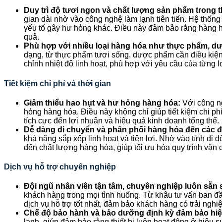
Duy trì độ tươi ngon và chất lượng sản phẩm trong th
gian dài nhờ vào công nghệ làm lạnh tiên tiến. Hệ thống
yếu tố gây hư hỏng khác. Điều này đảm bảo rằng hàng hó
quả.
Phù hợp với nhiều loại hàng hóa như thực phẩm, d
dạng, từ thực phẩm tươi sống, dược phẩm cần điều kiện
chỉnh nhiệt độ linh hoạt, phù hợp với yêu cầu của từng 
Tiết kiệm chi phí và thời gian
Giảm thiểu hao hụt và hư hỏng hàng hóa:
Với công ng
hỏng hàng hóa. Điều này không chỉ giúp tiết kiệm chi p
tích cực đến lợi nhuận và hiệu quả kinh doanh tổng thể.
Dễ dàng di chuyển và phân phối hàng hóa đến các đ
khả năng sắp xếp linh hoạt và tiện lợi. Nhờ vào tính d
đến chất lượng hàng hóa, giúp tối ưu hóa quy trình vận
Dịch vụ hỗ trợ chuyên nghiệp
Đội ngũ nhân viên tận tâm, chuyên nghiệp luôn sẵn 
khách hàng trong mọi tình huống. Từ khâu tư vấn ban đầu
dịch vụ hỗ trợ tốt nhất, đảm bảo khách hàng có trải ng
Chế độ bảo hành và bảo dưỡng định kỳ đảm bảo hiệ
lạnh, giúp đảm bảo rằng thiết bị luôn hoạt động ở hiệu su