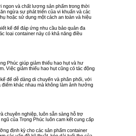
ơi ngon và chất lượng sản phẩm trong thời
găn ngừa sự phát triển của vi khuẩn và các
thụ hoặc sử dụng một cách an toàn và hiệu
iết kế để đáp ứng nhu cầu bảo quản đa
c loại container này có khả năng điều
rọng Phúc giúp giảm thiểu hao hụt và hư
m. Việc giảm thiểu hao hụt cũng có tác động
kế để dễ dàng di chuyển và phân phối, với
 địa điểm khác nhau mà không làm ảnh hưởng
và chuyên nghiệp, luôn sẵn sàng hỗ trợ
ội ngũ của Trọng Phúc luôn cam kết cung cấp
ỡng định kỳ cho các sản phẩm container
ớm các vấn đề kỹ thuật, kéo dài tuổi thọ của