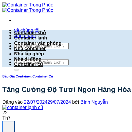
Bỏ
qua
nội
dung
về chúng tôi
Container khô
Sản phẩm
Container lạnh
Container văn phòng
Tìm
Nhà container
kiếm:
Nhà lắp ghép
Nhà di động
Tìm
Container cũ
kiếm:
Báo Giá Container
,
Container Cũ
Tăng Cường Độ Tươi Ngon Hàng Hóa V
Đăng vào
22/07/2024
29/07/2024
bởi
Bình Nguyễn
22
Th7