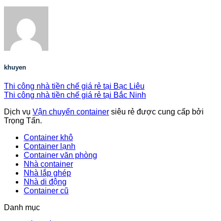
khuyen
Thi công nhà tiền chế giá rẻ tại Bạc Liêu
Thi công nhà tiền chế giá rẻ tại Bắc Ninh
Dịch vụ
Vận chuyển container
siêu rẻ được cung cấp bởi
Trọng Tấn.
Container khô
Container lạnh
Container văn phòng
Nhà container
Nhà lắp ghép
Nhà di động
Container cũ
Danh mục