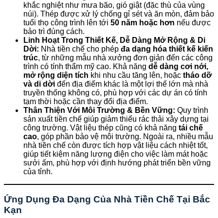
khắc nghiệt như mưa bão, gió giật (đặc thù của vùng
núi). Thép được xử lý chống gỉ sét và ăn mòn, đảm bảo
tuổi thọ công trình lên tới
50 năm hoặc hơn
nếu được
bảo trì đúng cách.
Linh Hoạt Trong Thiết Kế, Dễ Dàng Mở Rộng & Di
Dời:
Nhà tiền chế cho phép
đa dạng hóa thiết kế kiến
trúc
, từ những mẫu nhà xưởng đơn giản đến các công
trình có tính thẩm mỹ cao. Khả năng
dễ dàng cơi nới,
mở rộng diện tích
khi nhu cầu tăng lên, hoặc
tháo dỡ
và di dời
đến địa điểm khác là một lợi thế lớn mà nhà
truyền thống không có, phù hợp với các dự án có tính
tạm thời hoặc cần thay đổi địa điểm.
Thân Thiện Với Môi Trường & Bền Vững:
Quy trình
sản xuất tiền chế giúp giảm thiểu rác thải xây dựng tại
công trường. Vật liệu thép cũng có khả năng
tái chế
cao
, góp phần bảo vệ môi trường. Ngoài ra, nhiều mẫu
nhà tiền chế còn được tích hợp vật liệu cách nhiệt tốt,
giúp tiết kiệm năng lượng điện cho việc làm mát hoặc
sưởi ấm, phù hợp với định hướng phát triển bền vững
của tỉnh.
Ứng Dụng Đa Dạng Của Nhà Tiền Chế Tại Bắc
Kạn