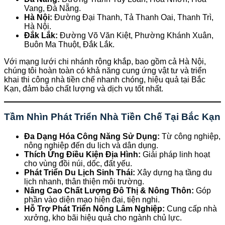
Vang, Đà Nẵng.
Hà Nội:
Đường Đại Thanh, Tả Thanh Oai, Thanh Trì,
Hà Nội.
Đắk Lắk:
Đường Võ Văn Kiệt, Phường Khánh Xuân,
Buôn Ma Thuột, Đắk Lắk.
Với mạng lưới chi nhánh rộng khắp, bao gồm cả Hà Nội,
chúng tôi hoàn toàn có khả năng cung ứng vật tư và triển
khai thi công nhà tiền chế nhanh chóng, hiệu quả tại Bắc
Kạn, đảm bảo chất lượng và dịch vụ tốt nhất.
Tầm Nhìn Phát Triển Nhà Tiền Chế Tại Bắc Kạn
Đa Dạng Hóa Công Năng Sử Dụng:
Từ công nghiệp,
nông nghiệp đến du lịch và dân dụng.
Thích Ứng Điều Kiện Địa Hình:
Giải pháp linh hoạt
cho vùng đồi núi, dốc, đất yếu.
Phát Triển Du Lịch Sinh Thái:
Xây dựng hạ tầng du
lịch nhanh, thân thiện môi trường.
Nâng Cao Chất Lượng Đô Thị & Nông Thôn:
Góp
phần vào diện mạo hiện đại, tiện nghi.
Hỗ Trợ Phát Triển Nông Lâm Nghiệp:
Cung cấp nhà
xưởng, kho bãi hiệu quả cho ngành chủ lực.