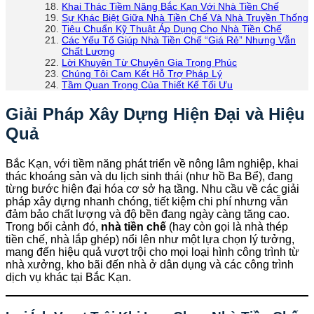
Khai Thác Tiềm Năng Bắc Kạn Với Nhà Tiền Chế
Sự Khác Biệt Giữa Nhà Tiền Chế Và Nhà Truyền Thống
Tiêu Chuẩn Kỹ Thuật Áp Dụng Cho Nhà Tiền Chế
Các Yếu Tố Giúp Nhà Tiền Chế “Giá Rẻ” Nhưng Vẫn
Chất Lượng
Lời Khuyên Từ Chuyên Gia Trọng Phúc
Chúng Tôi Cam Kết Hỗ Trợ Pháp Lý
Tầm Quan Trọng Của Thiết Kế Tối Ưu
Giải Pháp Xây Dựng Hiện Đại và Hiệu
Quả
Bắc Kạn, với tiềm năng phát triển về nông lâm nghiệp, khai
thác khoáng sản và du lịch sinh thái (như hồ Ba Bể), đang
từng bước hiện đại hóa cơ sở hạ tầng. Nhu cầu về các giải
pháp xây dựng nhanh chóng, tiết kiệm chi phí nhưng vẫn
đảm bảo chất lượng và độ bền đang ngày càng tăng cao.
Trong bối cảnh đó,
nhà tiền chế
(hay còn gọi là nhà thép
tiền chế, nhà lắp ghép) nổi lên như một lựa chọn lý tưởng,
mang đến hiệu quả vượt trội cho mọi loại hình công trình từ
nhà xưởng, kho bãi đến nhà ở dân dụng và các công trình
dịch vụ khác tại Bắc Kạn.