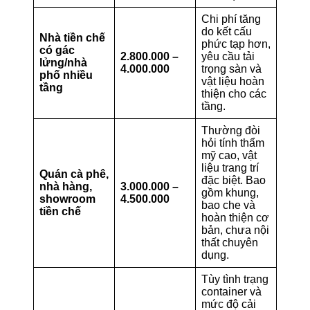
Chi phí tăng
do kết cấu
Nhà tiền chế
phức tạp hơn,
có gác
2.800.000 –
yêu cầu tải
lửng/nhà
4.000.000
trọng sàn và
phố nhiều
vật liệu hoàn
tầng
thiện cho các
tầng.
Thường đòi
hỏi tính thẩm
mỹ cao, vật
liệu trang trí
Quán cà phê,
đặc biệt. Bao
nhà hàng,
3.000.000 –
gồm khung,
showroom
4.500.000
bao che và
tiền chế
hoàn thiện cơ
bản, chưa nội
thất chuyên
dụng.
Tùy tình trạng
container và
mức độ cải