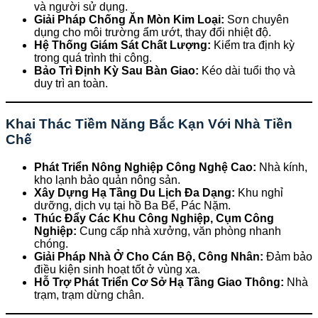
và người sử dụng.
Giải Pháp Chống Ăn Mòn Kim Loại:
Sơn chuyên
dụng cho môi trường ẩm ướt, thay đổi nhiệt độ.
Hệ Thống Giám Sát Chất Lượng:
Kiểm tra định kỳ
trong quá trình thi công.
Bảo Trì Định Kỳ Sau Bàn Giao:
Kéo dài tuổi thọ và
duy trì an toàn.
Khai Thác Tiềm Năng Bắc Kạn Với Nhà Tiền
Chế
Phát Triển Nông Nghiệp Công Nghệ Cao:
Nhà kính,
kho lạnh bảo quản nông sản.
Xây Dựng Hạ Tầng Du Lịch Đa Dạng:
Khu nghỉ
dưỡng, dịch vụ tại hồ Ba Bể, Pác Nặm.
Thúc Đẩy Các Khu Công Nghiệp, Cụm Công
Nghiệp:
Cung cấp nhà xưởng, văn phòng nhanh
chóng.
Giải Pháp Nhà Ở Cho Cán Bộ, Công Nhân:
Đảm bảo
điều kiện sinh hoạt tốt ở vùng xa.
Hỗ Trợ Phát Triển Cơ Sở Hạ Tầng Giao Thông:
Nhà
trạm, trạm dừng chân.