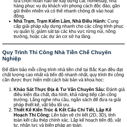
lựa chọn hoàn hảo để xây dựng các homestay, nhà
hàng phục vụ du khách với phong cách độc đáo, gần
gũi thiên nhiên và có thể nhanh chóng đi vào hoạt
động.
Nhà Trạm, Trạm Kiểm Lâm, Nhà Điều Hành:
Cung
cấp giải pháp xây dựng nhanh cho các công trình phục
vụ quản lý, giám sát tại các khu vực rừng núi, nông
trường, hoặc các dự án cơ sở hạ tầng.
Quy Trình Thi Công Nhà Tiền Chế Chuyên
Nghiệp
Để đảm bảo mỗi công trình nhà tiền chế tại Bắc Kạn đều đạt
chất lượng cao nhất và tiến độ nhanh nhất, quy trình thi công
cần được thực hiện một cách bài bản và khoa học:
Khảo Sát Thực Địa & Tư Vấn Chuyên Sâu:
Đánh giá
điều kiện địa chất, địa hình, khả năng tiếp cận công
trường. Lắng nghe nhu cầu, ngân sách để đưa ra giải
pháp thiết kế, vật liệu tối ưu.
Thiết Kế Kiến Trúc & Kết Cấu Chi Tiết, Lập Kế
Hoạch Thi Công:
Lên bản vẽ chi tiết (2D, 3D), tính
toán kết cấu thép chính xác. Lập kế hoạch tiến độ, vật
tư, nhân lực và biện pháp an toàn.