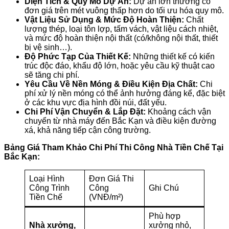
Diện Tích & Quy Mô Dự Án:
Dự án lớn thường có
đơn giá trên mét vuông thấp hơn do tối ưu hóa quy mô.
Vật Liệu Sử Dụng & Mức Độ Hoàn Thiện:
Chất
lượng thép, loại tôn lợp, tấm vách, vật liệu cách nhiệt,
và mức độ hoàn thiện nội thất (có/không nội thất, thiết
bị vệ sinh…).
Độ Phức Tạp Của Thiết Kế:
Những thiết kế có kiến
trúc độc đáo, khẩu độ lớn, hoặc yêu cầu kỹ thuật cao
sẽ tăng chi phí.
Yêu Cầu Về Nền Móng & Điều Kiện Địa Chất:
Chi
phí xử lý nền móng có thể ảnh hưởng đáng kể, đặc biệt
ở các khu vực địa hình đồi núi, đất yếu.
Chi Phí Vận Chuyển & Lắp Đặt:
Khoảng cách vận
chuyển từ nhà máy đến Bắc Kạn và điều kiện đường
xá, khả năng tiếp cận công trường.
Bảng Giá Tham Khảo Chi Phí Thi Công Nhà Tiền Chế Tại
Bắc Kạn:
Loại Hình
Đơn Giá Thi
Công Trình
Công
Ghi Chú
Tiền Chế
(VNĐ/m²)
Phù hợp
Nhà xưởng,
xưởng nhỏ,