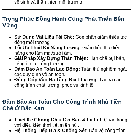
vệ sinh và thân thiện môi trường.
Trọng Phúc Đồng Hành Cùng Phát Triển Bền
Vững
Sử Dụng Vật Liệu Tái Chế:
Góp phần giảm thiểu tác
động môi trường.
Tối Ưu Thiết Kế Năng Lượng:
Giảm tiêu thụ điện
năng cho làm mát/sưởi ấm.
Giải Pháp Xây Dựng Thân Thiện:
Hạn chế bụi bẩn,
tiếng ồn tại công trường.
Đảm Bảo An Toàn Lao Động:
Tuân thủ nghiêm ngặt
các quy định về an toàn.
Đóng Góp Vào Hạ Tầng Địa Phương:
Tạo ra các
công trình chất lượng, phục vụ kinh tế.
Đảm Bảo An Toàn Cho Công Trình Nhà Tiền
Chế Ở Bắc Kạn
Thiết Kế Chống Chịu Gió Bão & Lũ Lụt:
Quan trọng
với điều kiện thời tiết miền núi.
Hệ Thống Tiếp Địa & Chống Sét:
Bảo vệ công trình