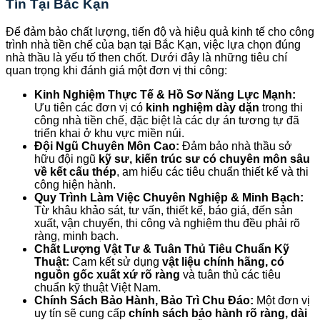
Tín Tại Bắc Kạn
Để đảm bảo chất lượng, tiến độ và hiệu quả kinh tế cho công
trình nhà tiền chế của bạn tại Bắc Kạn, việc lựa chọn đúng
nhà thầu là yếu tố then chốt. Dưới đây là những tiêu chí
quan trọng khi đánh giá một đơn vị thi công:
Kinh Nghiệm Thực Tế & Hồ Sơ Năng Lực Mạnh:
Ưu tiên các đơn vị có
kinh nghiệm dày dặn
trong thi
công nhà tiền chế, đặc biệt là các dự án tương tự đã
triển khai ở khu vực miền núi.
Đội Ngũ Chuyên Môn Cao:
Đảm bảo nhà thầu sở
hữu đội ngũ
kỹ sư, kiến trúc sư có chuyên môn sâu
về kết cấu thép
, am hiểu các tiêu chuẩn thiết kế và thi
công hiện hành.
Quy Trình Làm Việc Chuyên Nghiệp & Minh Bạch:
Từ khâu khảo sát, tư vấn, thiết kế, báo giá, đến sản
xuất, vận chuyển, thi công và nghiệm thu đều phải rõ
ràng, minh bạch.
Chất Lượng Vật Tư & Tuân Thủ Tiêu Chuẩn Kỹ
Thuật:
Cam kết sử dụng
vật liệu chính hãng, có
nguồn gốc xuất xứ rõ ràng
và tuân thủ các tiêu
chuẩn kỹ thuật Việt Nam.
Chính Sách Bảo Hành, Bảo Trì Chu Đáo:
Một đơn vị
uy tín sẽ cung cấp
chính sách bảo hành rõ ràng, dài