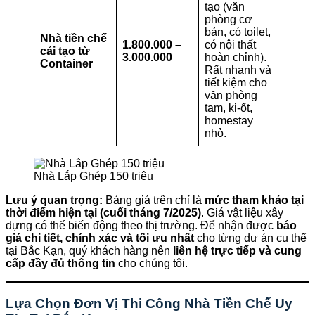
tạo (văn
phòng cơ
bản, có toilet,
Nhà tiền chế
1.800.000 –
có nội thất
cải tạo từ
3.000.000
hoàn chỉnh).
Container
Rất nhanh và
tiết kiệm cho
văn phòng
tạm, ki-ốt,
homestay
nhỏ.
Nhà Lắp Ghép 150 triệu
Lưu ý quan trọng:
Bảng giá trên chỉ là
mức tham khảo tại
thời điểm hiện tại (cuối tháng 7/2025)
. Giá vật liệu xây
dựng có thể biến động theo thị trường. Để nhận được
báo
giá chi tiết, chính xác và tối ưu nhất
cho từng dự án cụ thể
tại Bắc Kạn, quý khách hàng nên
liên hệ trực tiếp và cung
cấp đầy đủ thông tin
cho chúng tôi.
Lựa Chọn Đơn Vị Thi Công Nhà Tiền Chế Uy