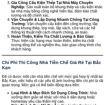
Gia Công Cấu Kiện Thép Tại Nhà Máy Chuyên
Nghiệp:
Sản xuất toàn bộ khung thép và cấu kiện khác
tại nhà máy bằng công nghệ hiện đại, đảm bảo chất
lượng và độ chính xác.
Vận Chuyển & Lắp Dựng Nhanh Chóng Tại Công
Trường:
Vận chuyển cấu kiện đến công trường, lắp
dựng khung thép, lợp mái, lắp vách, cửa và các hệ
thống kỹ thuật một cách nhanh chóng, an toàn.
Hoàn Thiện, Kiểm Tra Chất Lượng & Bàn Giao:
Thực hiện các hạng mục hoàn thiện, kiểm tra chất
lượng tổng thể và nghiệm thu, bàn giao công trình cho
khách hàng.
Chi Phí Thi Công Nhà Tiền Chế Giá Rẻ Tại Bắc
Kạn
Để có được một căn nhà tiền chế với mức giá hợp lý nhất tại
Bắc Kạn, việc hiểu rõ các yếu tố ảnh hưởng đến chi phí là rất
quan trọng. Mức giá có thể biến động dựa trên:
Loại Hình & Mục Đích Sử Dụng Công Trình:
Nhà
xưởng đơn giản sẽ khác với nhà ở dân dụng hoặc
homestay yêu cầu thẩm mỹ cao.