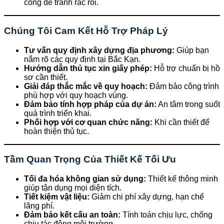
công để tránh rắc rối.
Chúng Tôi Cam Kết Hỗ Trợ Pháp Lý
Tư vấn quy định xây dựng địa phương:
Giúp bạn
nắm rõ các quy định tại Bắc Kạn.
Hướng dẫn thủ tục xin giấy phép:
Hỗ trợ chuẩn bị hồ
sơ cần thiết.
Giải đáp thắc mắc về quy hoạch:
Đảm bảo công trình
phù hợp với quy hoạch vùng.
Đảm bảo tính hợp pháp của dự án:
An tâm trong suốt
quá trình triển khai.
Phối hợp với cơ quan chức năng:
Khi cần thiết để
hoàn thiện thủ tục.
Tầm Quan Trọng Của Thiết Kế Tối Ưu
Tối đa hóa không gian sử dụng:
Thiết kế thông minh
giúp tận dụng mọi diện tích.
Tiết kiệm vật liệu:
Giảm chi phí xây dựng, hạn chế
lãng phí.
Đảm bảo kết cấu an toàn:
Tính toán chịu lực, chống
chịu tác động môi trường.