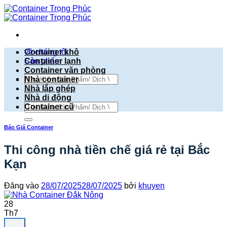
Bỏ
qua
nội
dung
về chúng tôi
Container khô
Sản phẩm
Container lạnh
Container văn phòng
Tìm
Nhà container
kiếm:
Nhà lắp ghép
Nhà di động
Tìm
Container cũ
kiếm:
Báo Giá Container
Thi công nhà tiền chế giá rẻ tại Bắc
Kạn
Đăng vào
28/07/2025
28/07/2025
bởi
khuyen
28
Th7