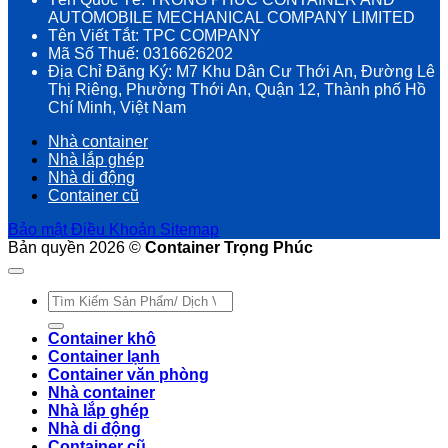
AUTOMOBILE MECHANICAL COMPANY LIMITED
Tên Viết Tắt: TPC COMPANY
Mã Số Thuế: 0316626202
Địa Chỉ Đăng Ký: M7 Khu Dân Cư Thới An, Đường Lê
Thị Riêng, Phường Thới An, Quận 12, Thành phố Hồ
Chí Minh, Việt Nam
Nhà container
Nhà lắp ghép
Nhà di động
Container cũ
Bảo mật
Điều Khoản
Sitemap
Bản quyền 2026 ©
Container Trọng Phúc
Tìm
kiếm:
Container khô
Container lạnh
Container văn phòng
Nhà container
Nhà lắp ghép
Nhà di động
Container cũ