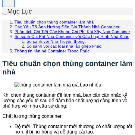
Mục Lục
Tiêu chuẩn chọn thùng container làm nhà
Các Yếu Tố Ảnh Hưởng Đến Giá Thành Nhà Container
Phân tích Chi Tiết Các Khoản Chi Phí Khi Xây Nhà Container
So sánh Chi Phí Nhà Container với Các Loại Hình Nhà Khác
So sánh với Nhà Truyền thống:
So sánh với các loại nhà lắp ghép khác:
Thông tin liên hệ Container Trọng Phúc
Tiêu chuẩn chọn thùng container làm
nhà
Khi chọn thùng container để làm nhà, bạn cần cân nhắc kỹ
lưỡng các yếu tố sau để đảm bảo chất lượng công trình và
phù hợp với nhu cầu sử dụng:
Chất lượng thùng container:
Độ mới: Thùng container mới thường có chất lượng tốt
hơn, ít bị hư hỏng và dễ dàng cải tạo.