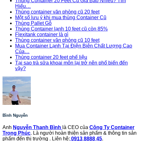
Thùng Container 20 Feet Cũ Giá Bao Nhiêu? Tìm
Hiểu…
Thùng container văn phòng cũ 20 feet
Một số lưu ý khi mua thùng Container Cũ
Thùng Pallet Gỗ
Thùng Container lạnh 10 feet cũ còn 85%
Flexitank container là gì
Thùng container văn phòng cũ 10 feet
Mua Container Lạnh Tại Điện Biên Chất Lượng Cao
Của…
Thùng container 20 feet phế liệu
Tại sao trà sữa khoai môn lại trở nên phổ biến đến
vậy?
Bình Nguyễn
Anh
Nguyễn Thanh Bình
là CEO của
Công Ty Container
Trọng Phúc
. Là người hoàn thiện sản phẩm & thông tin sản
phẩm đến thị trường . Liên hệ:
0913 8888 45
.