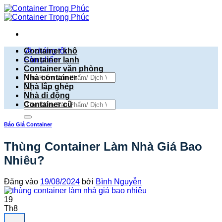
Bỏ
qua
nội
dung
về chúng tôi
Container khô
Sản phẩm
Container lạnh
Container văn phòng
Tìm
Nhà container
kiếm:
Nhà lắp ghép
Nhà di động
Tìm
Container cũ
kiếm:
Báo Giá Container
Thùng Container Làm Nhà Giá Bao
Nhiêu?
Đăng vào
19/08/2024
bởi
Bình Nguyễn
19
Th8