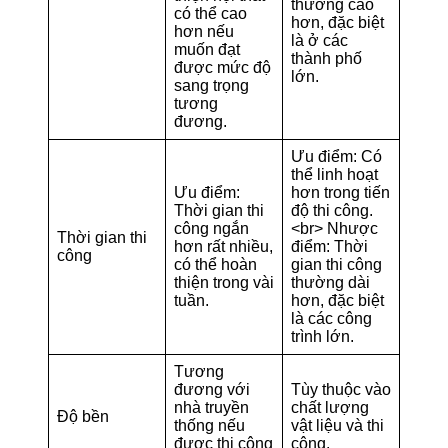
thường cao
có thể cao
hơn, đặc biệt
hơn nếu
là ở các
muốn đạt
thành phố
được mức độ
lớn.
sang trọng
tương
đương.
Ưu điểm: Có
thể linh hoạt
Ưu điểm:
hơn trong tiến
Thời gian thi
độ thi công.
công ngắn
<br> Nhược
Thời gian thi
hơn rất nhiều,
điểm: Thời
công
có thể hoàn
gian thi công
thiện trong vài
thường dài
tuần.
hơn, đặc biệt
là các công
trình lớn.
Tương
đương với
Tùy thuộc vào
nhà truyền
chất lượng
Độ bền
thống nếu
vật liệu và thi
được thi công
công.