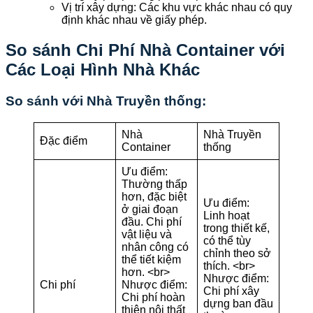
Vị trí xây dựng: Các khu vực khác nhau có quy
định khác nhau về giấy phép.
So sánh Chi Phí Nhà Container với
Các Loại Hình Nhà Khác
So sánh với Nhà Truyền thống:
Nhà
Nhà Truyền
Đặc điểm
Container
thống
Ưu điểm:
Thường thấp
hơn, đặc biệt
Ưu điểm:
ở giai đoạn
Linh hoạt
đầu. Chi phí
trong thiết kế,
vật liệu và
có thể tùy
nhân công có
chỉnh theo sở
thể tiết kiệm
thích. <br>
hơn. <br>
Nhược điểm:
Chi phí
Nhược điểm:
Chi phí xây
Chi phí hoàn
dựng ban đầu
thiện nội thất