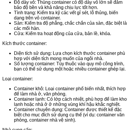
Độ dày vỏ: Thùng container có độ dày vỏ lớn sẽ đảm
bảo độ bền và khả năng chịu lực tốt hơn.
Tình trạng: Kiểm tra kỹ các vết gỉ sét, lỗ thủng, biến
dạng trên vỏ container.
Sàn: Kiểm tra độ phẳng, chắc chắn của sàn, đặc biệt là
các mối hàn.
Cửa: Kiểm tra hoạt động của cửa, bản lề, khóa.
Kích thước container:
Diện tích sử dụng: Lựa chọn kích thước container phù
hợp với diện tích mong muốn của ngôi nhà.
Số lượng container: Tùy thuộc vào quy mô công trình,
bạn có thể sử dụng một hoặc nhiều container ghép lại.
Loại container:
Container khô: Loại container phổ biến nhất, thích hợp
để làm nhà ở, văn phòng.
Container lạnh: Có lớp cách nhiệt, phù hợp để làm kho
lạnh hoặc nhà ở ở những vùng khí hậu khắc nghiệt.
Container chuyên dụng: Container được thiết kế đặc
biệt cho mục đích sử dụng cụ thể (ví dụ: container văn
phòng, container nhà vệ sinh).
Nhà cung cấp: