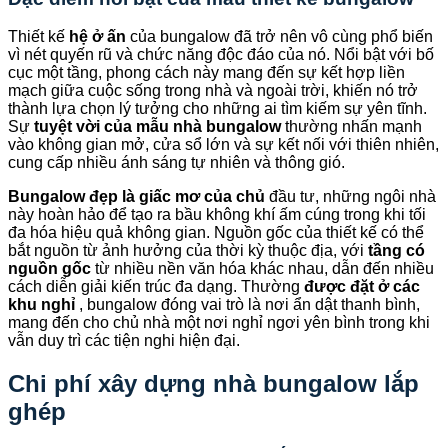
Thiết kế
hệ ở ấn
của bungalow đã trở nên vô cùng phổ biến
vì nét quyến rũ và chức năng độc đáo của nó. Nổi bật với bố
cục một tầng, phong cách này mang đến sự kết hợp liền
mạch giữa cuộc sống trong nhà và ngoài trời, khiến nó trở
thành lựa chọn lý tưởng cho những ai tìm kiếm sự yên tĩnh.
Sự
tuyệt vời của mẫu nhà bungalow
thường nhấn mạnh
vào không gian mở, cửa sổ lớn và sự kết nối với thiên nhiên,
cung cấp nhiều ánh sáng tự nhiên và thông gió.
Bungalow đẹp là giấc mơ của chủ
đầu tư, những ngôi nhà
này hoàn hảo để tạo ra bầu không khí ấm cúng trong khi tối
đa hóa hiệu quả không gian. Nguồn gốc của thiết kế có thể
bắt nguồn từ ảnh hưởng của thời kỳ thuộc địa, với
tầng có
nguồn gốc
từ nhiều nền văn hóa khác nhau, dẫn đến nhiều
cách diễn giải kiến trúc đa dạng. Thường
được đặt ở các
khu nghỉ
, bungalow đóng vai trò là nơi ẩn dật thanh bình,
mang đến cho chủ nhà một nơi nghỉ ngơi yên bình trong khi
vẫn duy trì các tiện nghi hiện đại.
Chi phí xây dựng nhà bungalow lắp
ghép