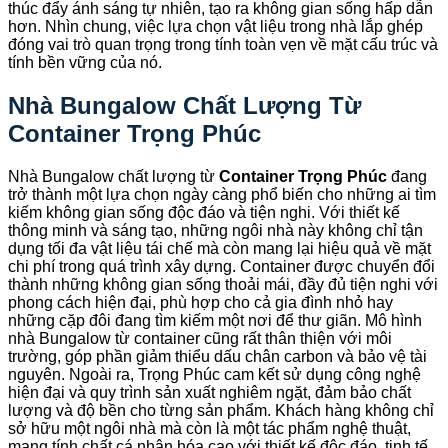
thúc đẩy ánh sáng tự nhiên, tạo ra không gian sống hấp dẫn
hơn. Nhìn chung, việc lựa chọn vật liệu trong nhà lắp ghép
đóng vai trò quan trọng trong tính toàn vẹn về mặt cấu trúc và
tính bền vững của nó.
Nhà Bungalow Chất Lượng Từ
Container Trọng Phúc
Nhà Bungalow chất lượng từ
Container Trọng Phúc
đang
trở thành một lựa chọn ngày càng phổ biến cho những ai tìm
kiếm không gian sống độc đáo và tiện nghi. Với thiết kế
thông minh và sáng tạo, những ngôi nhà này không chỉ tận
dụng tối đa vật liệu tái chế mà còn mang lại hiệu quả về mặt
chi phí trong quá trình xây dựng. Container được chuyển đổi
thành những không gian sống thoải mái, đầy đủ tiện nghi với
phong cách hiện đại, phù hợp cho cả gia đình nhỏ hay
những cặp đôi đang tìm kiếm một nơi để thư giãn. Mô hình
nhà Bungalow từ container cũng rất thân thiện với môi
trường, góp phần giảm thiểu dấu chân carbon và bảo vệ tài
nguyên. Ngoài ra, Trọng Phúc cam kết sử dụng công nghệ
hiện đại và quy trình sản xuất nghiêm ngặt, đảm bảo chất
lượng và độ bền cho từng sản phẩm. Khách hàng không chỉ
sở hữu một ngôi nhà mà còn là một tác phẩm nghệ thuật,
mang tính chất cá nhân hóa cao với thiết kế độc đáo, tinh tế.