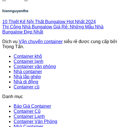
hiennguyenthe
10 Thiết Kế Nội Thất Bungalow Hot Nhất 2024
Thi Công Nhà Bungalow Giá Rẻ: Những Mẫu Nhà
Bungalow Đẹp Nhất
Dịch vụ
Vận chuyển container
siêu rẻ được cung cấp bởi
Trọng Tấn.
Container khô
Container lạnh
Container văn phòng
Nhà container
Nhà lắp ghép
Nhà di động
Container cũ
Danh mục
Báo Giá Container
Container Cũ
Container Lạnh
Container Văn Phòng
Nhà Container