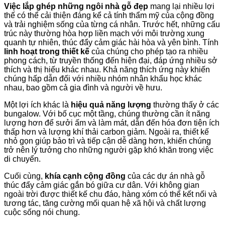
Việc lắp ghép những ngôi nhà gỗ đẹp
mang lại nhiều lợi
thế có thể cải thiện đáng kể cả tính thẩm mỹ của cộng đồng
và trải nghiệm sống của từng cá nhân. Trước hết, những cấu
trúc này thường hòa hợp liền mạch với môi trường xung
quanh tự nhiên, thúc đẩy cảm giác hài hòa và yên bình. Tính
linh hoạt trong thiết kế
của chúng cho phép tạo ra nhiều
phong cách, từ truyền thống đến hiện đại, đáp ứng nhiều sở
thích và thị hiếu khác nhau. Khả năng thích ứng này khiến
chúng hấp dẫn đối với nhiều nhóm nhân khẩu học khác
nhau, bao gồm cả gia đình và người về hưu.
Một lợi ích khác là
hiệu quả năng lượng
thường thấy ở các
bungalow. Với bố cục một tầng, chúng thường cần ít năng
lượng hơn để sưởi ấm và làm mát, dẫn đến hóa đơn tiện ích
thấp hơn và lượng khí thải carbon giảm. Ngoài ra, thiết kế
nhỏ gọn giúp bảo trì và tiếp cận dễ dàng hơn, khiến chúng
trở nên lý tưởng cho những người gặp khó khăn trong việc
di chuyển.
Cuối cùng,
khía cạnh cộng đồng
của các dự án nhà gỗ
thúc đẩy cảm giác gắn bó giữa cư dân. Với không gian
ngoài trời được thiết kế chu đáo, hàng xóm có thể kết nối và
tương tác, tăng cường mối quan hệ xã hội và chất lượng
cuộc sống nói chung.