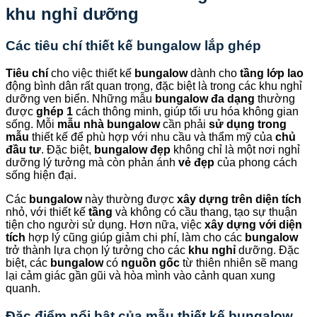
khu nghỉ dưỡng
Các tiêu chí thiết kế bungalow lắp ghép
Tiêu chí
cho việc thiết kế
bungalow
dành cho
tầng lớp lao
động bình dân rất quan trọng, đặc biệt là trong các khu nghỉ
dưỡng ven biển. Những mẫu
bungalow đa dạng
thường
được
ghép 1
cách thông minh, giúp tối ưu hóa không gian
sống. Mỗi
mẫu nhà bungalow
cần phải
sử dụng trong
mẫu
thiết kế để phù hợp với nhu cầu và thẩm mỹ của
chủ
đầu tư
. Đặc biệt,
bungalow đẹp
không chỉ là một nơi nghỉ
dưỡng lý tưởng mà còn phản ánh
vẻ đẹp
của phong cách
sống hiện đại.
Các
bungalow
này thường được
xây dựng trên diện tích
nhỏ, với thiết kế
tầng
và không có cầu thang, tạo sự thuận
tiện cho người sử dụng. Hơn nữa, việc
xây dựng với diện
tích
hợp lý cũng giúp giảm chi phí, làm cho các
bungalow
trở thành lựa chọn lý tưởng cho các
khu nghỉ
dưỡng. Đặc
biệt, các
bungalow
có
nguồn gốc
từ thiên nhiên sẽ mang
lại cảm giác gần gũi và hòa mình vào cảnh quan xung
quanh.
Đặc điểm nổi bật của mẫu thiết kế bungalow