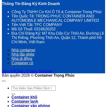
Thông Tin Đăng Ký Kinh Doanh
Công Ty TNHH Cơ Khí Ô Tô & Container Trọng Phúc
Tên Quốc Tế: TRONG PHUC CONTAINER AND
AUTOMOBILE MECHANICAL COMPANY LIMITED
Tên Viết Tắt: TPC COMPANY
Mã Số Thuế: 0316626202
Địa Chỉ Đăng Ký: M7 Khu Dân Cư Thới An, Đường Lê
Thị Riêng, Phường Thới An, Quận 12, Thành phố Hồ
Chí Minh, Việt Nam
Nhà container
Nhà lắp ghép
Nhà di động
Container cũ
Bảo mật
Điều Khoản
Sitemap
Bản quyền 2026 ©
Container Trọng Phúc
Tìm
kiếm:
Container khô
Container lạnh
Container văn phòng