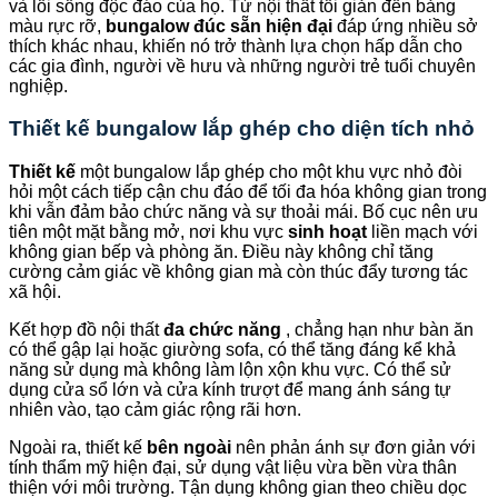
và lối sống độc đáo của họ. Từ nội thất tối giản đến bảng
màu rực rỡ,
bungalow đúc sẵn hiện đại
đáp ứng nhiều sở
thích khác nhau, khiến nó trở thành lựa chọn hấp dẫn cho
các gia đình, người về hưu và những người trẻ tuổi chuyên
nghiệp.
Thiết kế bungalow lắp ghép cho diện tích nhỏ
Thiết kế
một bungalow lắp ghép cho một khu vực nhỏ đòi
hỏi một cách tiếp cận chu đáo để tối đa hóa không gian trong
khi vẫn đảm bảo chức năng và sự thoải mái. Bố cục nên ưu
tiên một mặt bằng mở, nơi khu vực
sinh hoạt
liền mạch với
không gian bếp và phòng ăn. Điều này không chỉ tăng
cường cảm giác về không gian mà còn thúc đẩy tương tác
xã hội.
Kết hợp đồ nội thất
đa chức năng
, chẳng hạn như bàn ăn
có thể gập lại hoặc giường sofa, có thể tăng đáng kể khả
năng sử dụng mà không làm lộn xộn khu vực. Có thể sử
dụng cửa sổ lớn và cửa kính trượt để mang ánh sáng tự
nhiên vào, tạo cảm giác rộng rãi hơn.
Ngoài ra, thiết kế
bên ngoài
nên phản ánh sự đơn giản với
tính thẩm mỹ hiện đại, sử dụng vật liệu vừa bền vừa thân
thiện với môi trường. Tận dụng không gian theo chiều dọc