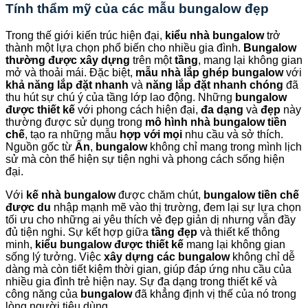
Tính thẩm mỹ của các mẫu bungalow đẹp
Trong thế giới kiến trúc hiện đại,
kiểu nhà bungalow
trở
thành một lựa chọn phổ biến cho nhiều gia đình.
Bungalow
thường được xây dựng
trên một
tầng
, mang lại không gian
mở và thoải mái. Đặc biệt,
mẫu nhà lắp ghép bungalow
với
khả năng lắp đặt nhanh
và
năng lắp đặt nhanh chóng
đã
thu hút sự chú ý của tầng lớp lao động. Những
bungalow
được thiết kế
với phong cách hiện đại,
đa dạng
và
đẹp
này
thường được sử dụng trong
mô hình nhà bungalow tiền
chế
, tạo ra những mẫu
hợp với mọi
nhu cầu và sở thích.
Nguồn gốc từ
Ấn
,
bungalow
không chỉ mang trong mình lịch
sử mà còn thể hiện sự tiện nghi và phong cách sống hiện
đại.
Với
kế nhà bungalow
được chăm chút,
bungalow tiền chế
được du
nhập mạnh mẽ vào thị trường, đem lại sự lựa chọn
tối ưu cho những ai yêu thích vẻ đẹp giản dị nhưng vẫn đầy
đủ tiện nghi. Sự kết hợp giữa
tầng đẹp
và thiết kế thông
minh,
kiểu bungalow được thiết kế
mang lại không gian
sống lý tưởng. Việc
xây dựng các bungalow
không chỉ dễ
dàng mà còn tiết kiệm thời gian, giúp đáp ứng nhu cầu của
nhiều gia đình trẻ hiện nay. Sự đa dạng trong thiết kế và
công năng của
bungalow
đã khẳng định vị thế của nó trong
lòng người tiêu dùng.