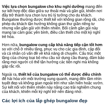
Việc lựa chọn bungalow cho khu nghỉ dưỡng
mang đến
sự kết hợp độc đáo giữa sự thoải mái và gần gũi, khiến nơi
đây trở thành lựa chọn lưu trú lý tưởng cho du khách.
Bungalow thường được thiết kế với không gian rộng rãi, cho
phép du khách tận hưởng không gian thư giãn riêng tư
nhưng vẫn gần gũi với thiên nhiên. Bối cảnh gần gũi này
mang lại cảm giác yên bình, điều cần thiết cho một kỳ nghỉ
trẻ hóa.
Hơn nữa,
bungalow cung cấp khả năng tiếp cận tốt hơn
so với chỗ ở nhiều tầng, phục vụ cho các gia đình, cặp đôi
và cá nhân có vấn đề về khả năng di chuyển. Cấu trúc một
tầng của chúng loại bỏ nhu cầu sử dụng cầu thang, đảm bảo
rằng mọi người có thể tận hưởng các tiện nghi mà không
gặp rắc rối.
Ngoài ra,
thiết kế của bungalow có thể được điều chỉnh
để hài hòa với môi trường xung quanh, mang đến tầm nhìn
tuyệt đẹp và không gian ngoài trời như sân hiên hoặc vườn.
Sự kết nối với thiên nhiên này nâng cao trải nghiệm chung
của khách, khiến mỗi kỳ nghỉ trở nên đáng nhớ.
Các lợi ích của lắp ghép bungalow đẹp