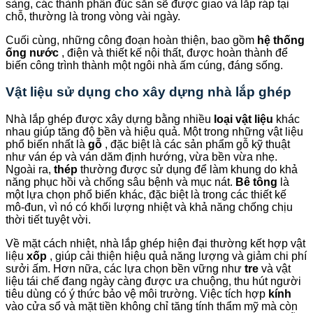
sàng, các thành phần đúc sẵn sẽ được giao và lắp ráp tại
chỗ, thường là trong vòng vài ngày.
Cuối cùng, những công đoạn hoàn thiện, bao gồm
hệ thống
ống nước
, điện và thiết kế nội thất, được hoàn thành để
biến công trình thành một ngôi nhà ấm cúng, đáng sống.
Vật liệu sử dụng cho xây dựng nhà lắp ghép
Nhà lắp ghép được xây dựng bằng nhiều
loại vật liệu
khác
nhau giúp tăng độ bền và hiệu quả. Một trong những vật liệu
phổ biến nhất là
gỗ
, đặc biệt là các sản phẩm gỗ kỹ thuật
như ván ép và ván dăm định hướng, vừa bền vừa nhẹ.
Ngoài ra,
thép
thường được sử dụng để làm khung do khả
năng phục hồi và chống sâu bệnh và mục nát.
Bê tông
là
một lựa chọn phổ biến khác, đặc biệt là trong các thiết kế
mô-đun, vì nó có khối lượng nhiệt và khả năng chống chịu
thời tiết tuyệt vời.
Về mặt cách nhiệt, nhà lắp ghép hiện đại thường kết hợp vật
liệu
xốp
, giúp cải thiện hiệu quả năng lượng và giảm chi phí
sưởi ấm. Hơn nữa, các lựa chọn bền vững như
tre
và vật
liệu tái chế đang ngày càng được ưa chuộng, thu hút người
tiêu dùng có ý thức bảo vệ môi trường. Việc tích hợp
kính
vào cửa sổ và mặt tiền không chỉ tăng tính thẩm mỹ mà còn