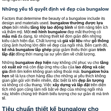
Những yếu tố quyết định vẻ đẹp của bungalow
Factors that determine the beauty of a bungalow include its
design and materials used.
bungalow thường được lựa
chọn
bởi nhiều
tầng lớp lao động bình
vì tính năng tiện ích
và thẩm mỹ. Một
mô hình bungalow
đẹp mắt thường có
mẫu mã
đa dạng, từ những thiết kế đơn giản đến những
kiểu cách hiện đại. Chất lượng và
giá vật liệu
như
gỗ thông
cũng ảnh hưởng lớn đến vẻ đẹp của ngôi nhà. Bên cạnh đó,
kế nhà bungalow lắp ghép
giúp giảm thiểu thời gian
trình
lắp đặt
đồng thời mang lại sự yên tâm về chất lượng.
Những
bungalow đẹp hiện
nay không chỉ phục vụ cho
tầng
có xuất xứ
mà còn đáp ứng nhu cầu của
lao động và các
gia
đình tìm kiếm không gian sống thoải mái.
bungalow hứa
hẹn
sẽ là lựa chọn hàng đầu cho những ai yêu thích không
gian gần gũi với thiên nhiên, đặc biệt là khi
đẹp ấn tượng
và không có cầu thang. Việc
xây dựng và lắp đặt
trên diện
tích nhỏ gọn cũng làm nổi bật vẻ đẹp của những ngôi nhà
này, khiến chúng trở thành biểu tượng cho sự giản dị mà tinh
tế.
Tiêu chuẩn thiết kế bungalow cho