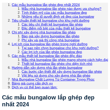
Các mẫu bungalow lắp ghép đẹp nhất 2024
Mẫu nhà bungalow lắp ghép nào được ưa chuộng?
Tính thẩm mỹ của các mẫu bungalow đẹp
Những yếu tố quyết định vẻ đẹp của bungalow
Tiêu chuẩn thiết kế bungalow cho khu nghỉ dưỡng
Các tiêu chí thiết kế bungalow lắp ghép
Đặc điểm nổi bật của mẫu thiết kế bungalow
Chi phí xây dựng nhà bungalow lắp ghép
Báo giá xây dựng bungalow lắp ghép
Phí xây và giá thi công nhà bungalow
Lợi ích của bungalow lắp ghép trong nghỉ dưỡng
Tại sao nên chọn bungalow cho khu nghỉ dưỡng?
Các lợi ích của lắp ghép bungalow đẹp
Các mẫu thiết kế bungalow lắp ghép độc đáo
Mẫu nhà bungalow lắp ghép mang phong cách hiện đại
Thiết kế bungalow lắp ghép cho diện tích nhỏ
Hướng dẫn xây dựng nhà lắp ghép bungalow
Các bước cần thiết để xây dựng bungalow lắp ghép
Vật liệu sử dụng cho xây dựng nhà lắp ghép
Nhà Bungalow Chất Lượng Từ Container Trọng Phúc
Bảng giá cung cấp dịch vụ
Dịch vụ có thể bạn quan tâm:
Các mẫu bungalow lắp ghép đẹp
nhất 2024