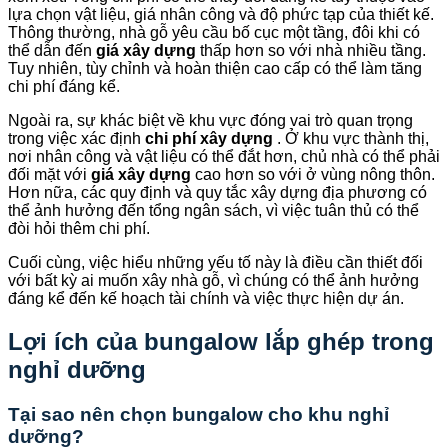
lựa chọn vật liệu, giá nhân công và độ phức tạp của thiết kế.
Thông thường, nhà gỗ yêu cầu bố cục một tầng, đôi khi có
thể dẫn đến
giá xây dựng
thấp hơn so với nhà nhiều tầng.
Tuy nhiên, tùy chỉnh và hoàn thiện cao cấp có thể làm tăng
chi phí đáng kể.
Ngoài ra, sự khác biệt về khu vực đóng vai trò quan trọng
trong việc xác định
chi phí xây dựng
. Ở khu vực thành thị,
nơi nhân công và vật liệu có thể đắt hơn, chủ nhà có thể phải
đối mặt với
giá xây dựng
cao hơn so với ở vùng nông thôn.
Hơn nữa, các quy định và quy tắc xây dựng địa phương có
thể ảnh hưởng đến tổng ngân sách, vì việc tuân thủ có thể
đòi hỏi thêm chi phí.
Cuối cùng, việc hiểu những yếu tố này là điều cần thiết đối
với bất kỳ ai muốn xây nhà gỗ, vì chúng có thể ảnh hưởng
đáng kể đến kế hoạch tài chính và việc thực hiện dự án.
Lợi ích của bungalow lắp ghép trong
nghỉ dưỡng
Tại sao nên chọn bungalow cho khu nghỉ
dưỡng?