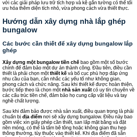
với các giải pháp lưu trữ tích hợp và kệ gắn tường có thể tối
ưu hóa thêm diện tích nhỏ, vừa phong cách vừa thiết thực.
Hướng dẫn xây dựng nhà lắp ghép
bungalow
Các bước cần thiết để xây dựng bungalow lắp
ghép
Xây dựng một bungalow tiền chế
bao gồm một số bước
chính để đảm bảo một dự án thành công. Đầu tiên, điều cần
thiết là phải chọn một
thiết kế
và bố cục phù hợp đáp ứng
nhu cầu của bạn, cân nhắc các yếu tố như không gian,
phong cách và chức năng. Sau khi thiết kế được hoàn thiện,
bước tiếp theo là chọn một
nhà sản xuất
có uy tín chuyên về
các cấu trúc tiền chế, đảm bảo họ cung cấp vật liệu và tay
nghề chất lượng.
Sau khi đảm bảo được nhà sản xuất, điều quan trọng là phải
chuẩn bị
địa điểm
nơi sẽ xây dựng bungalow. Điều này bao
gồm việc xin giấy phép cần thiết, san lấp mặt bằng và đặt
nền móng, có thể là tấm bê tông hoặc không gian thu hẹp
thông thường, tùy thuộc vào thiết kế. Khi địa điểm đã sẵn