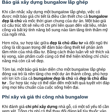
Báo giá xây dựng bungalow lắp ghép
Khi cân nhắc xây dựng một bungalow lắp ghép, việc có
được một báo giá chi tiết là điều cần thiết cho cả
bungalow
đẹp là chủ
và mốc thời gian chung của dự án. Một báo giá
có cấu trúc tốt sẽ nêu rõ chi phí liên quan đến vật liệu, nhân
công và bất kỳ tính năng bổ sung nào làm tăng tính thẩm mỹ
của ngôi nhà.
Hơn nữa, sự hợp tác giữa
đẹp là chủ đầu tư
và đội ngũ thi
công là rất quan trọng để đảm bảo rằng thiết kế phản ánh
tầm nhìn của nhà đầu tư. Bằng cách thảo luận về sở thích và
kỳ vọng, sản phẩm cuối cùng có thể thể hiện không chỉ chức
năng mà còn cả vẻ đẹp.
Tóm lại, một báo giá toàn diện cho một bungalow lắp ghép
đóng vai trò là nền tảng cho một dự án thành công, phù hợp
với lợi ích của cả
bungalow đẹp là chủ
và
đẹp là chủ đầu
tư
. Sự hợp tác này có thể dẫn đến một kết quả tuyệt vời đáp
ứng mọi tiêu chuẩn của cuộc sống hiện đại.
Phí xây và giá thi công nhà bungalow
Khi đánh giá
chi phí xây dựng
nhà gỗ, có một số yếu tố cần
xem xét. Tổng chi phí có thể thay đổi đáng kể tùy thuộc vào