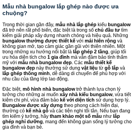
Mẫu nhà bungalow lắp ghép nào được ưa
chuộng?
Trong thời gian gần đây,
mẫu nhà lắp ghép
kiểu
bungalow
đã trở nên rất phổ biến, đặc biệt là trong số
chủ đầu tư
tìm
kiếm giải pháp xây dựng nhanh chóng và hiệu quả. Những
bungalow thường được thiết kế
với
mái hiên rộng
và
không gian mở, tạo cảm giác gần gũi với thiên nhiên. Một
trong những xu hướng nổi bật là
lắp ghép 2 tầng
, giúp tối
ưu hóa diện tích cho
1 gia đình
mà vẫn đảm bảo tính thẩm
mỹ với
mẫu nhà bungalow đẹp
. Các
mẫu thiết kế
bungalow đẹp
này thường sử dụng
vật liệu
từ
gỗ lắp
và
lắp ghép thông minh
, dễ dàng di chuyển để phù hợp với
nhu cầu của tầng lớp lao động.
Đặc biệt,
mô hình nhà bungalow
trở thành lựa chọn lý
tưởng cho những ai muốn
xây nhà kiểu bungalow
, vừa tiết
kiệm chi phí, vừa đảm bảo
kế với diện tích
sử dụng hợp lý.
Bungalow được xây dựng
theo phong cách hiện đại,
thường có
kế nhà gỗ
và các tiện nghi tối tân. Nếu bạn đang
tìm kiếm ý tưởng, hãy
tham khảo một số mẫu
như
lắp
ghép nghỉ dưỡng
, mang đến không gian sống lý tưởng cho
gia đình và bạn bè.