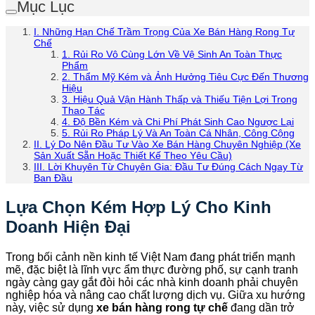
Mục Lục
I. Những Hạn Chế Trầm Trọng Của Xe Bán Hàng Rong Tự
Chế
1. Rủi Ro Vô Cùng Lớn Về Vệ Sinh An Toàn Thực
Phẩm
2. Thẩm Mỹ Kém và Ảnh Hưởng Tiêu Cực Đến Thương
Hiệu
3. Hiệu Quả Vận Hành Thấp và Thiếu Tiện Lợi Trong
Thao Tác
4. Độ Bền Kém và Chi Phí Phát Sinh Cao Ngược Lại
5. Rủi Ro Pháp Lý Và An Toàn Cá Nhân, Công Cộng
II. Lý Do Nên Đầu Tư Vào Xe Bán Hàng Chuyên Nghiệp (Xe
Sản Xuất Sẵn Hoặc Thiết Kế Theo Yêu Cầu)
III. Lời Khuyên Từ Chuyên Gia: Đầu Tư Đúng Cách Ngay Từ
Ban Đầu
Lựa Chọn Kém Hợp Lý Cho Kinh
Doanh Hiện Đại
Trong bối cảnh nền kinh tế Việt Nam đang phát triển mạnh
mẽ, đặc biệt là lĩnh vực ẩm thực đường phố, sự cạnh tranh
ngày càng gay gắt đòi hỏi các nhà kinh doanh phải chuyên
nghiệp hóa và nâng cao chất lượng dịch vụ. Giữa xu hướng
này, việc sử dụng
xe bán hàng rong tự chế
đang dần trở