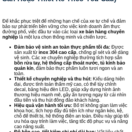
Để khắc phục triệt để những hạn chế của xe tự chế và đảm
bảo sự phát triển bền vững cho việc kinh doanh ẩm thực
đường phố, việc đầu tư vào các loại
xe bán hàng chuyên
nghiệp
là một lựa chọn thông minh và chiến lược.
Đảm bảo vệ sinh an toàn thực phẩm tối đa:
Được
sản xuất từ
inox 304 cao cấp
, chống gỉ sét và dễ dàng
vệ sinh. Các xe chuyên nghiệp thường tích hợp sẵn
bồn rửa tay, hệ thống cấp thoát nước, tủ kính bảo
quản kín
, đảm bảo thực phẩm luôn tươi ngon và an
toàn.
Thiết kế chuyên nghiệp và thu hút:
Kiểu dáng hiện
đại, được tính toán thẩm mỹ cao, có thể tùy chỉnh
decal, bảng hiệu đèn LED, giúp xây dựng hình ảnh
thương hiệu mạnh mẽ, gây ấn tượng ngay từ cái nhìn
đầu tiên và thu hút đông đảo khách hàng.
Hiệu quả vận hành tối ưu:
Bố trí không gian làm việc
khoa học, tích hợp đầy đủ tiện ích như ngăn kéo, kệ,
chỗ để thiết bị, hệ thống điện an toàn. Điều này giúp tối
ưu hóa quy trình làm việc, tăng tốc độ phục vụ và nâng
cao năng suất.
Độ bền cao, tiết kiệm chi phí dài hạn:
Vật liệu chất