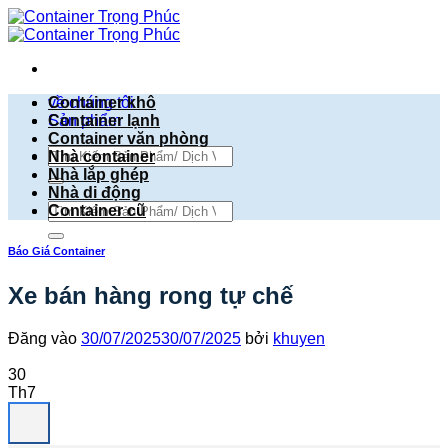
Bỏ
qua
nội
dung
về chúng tôi
Container khô
Sản phẩm
Container lạnh
Container văn phòng
Tìm
Nhà container
kiếm:
Nhà lắp ghép
Nhà di động
Tìm
Container cũ
kiếm:
Báo Giá Container
Xe bán hàng rong tự chế
Đăng vào
30/07/2025
30/07/2025
bởi
khuyen
30
Th7