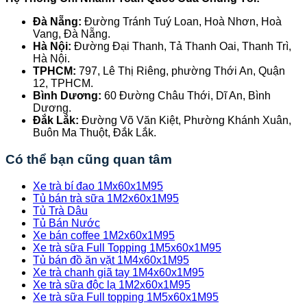
Đà Nẵng:
Đường Tránh Tuý Loan, Hoà Nhơn, Hoà
Vang, Đà Nẵng.
Hà Nội:
Đường Đại Thanh, Tả Thanh Oai, Thanh Trì,
Hà Nội.
TPHCM:
797, Lê Thị Riêng, phường Thới An, Quận
12, TPHCM.
Bình Dương:
60 Đường Châu Thới, Dĩ An, Bình
Dương.
Đắk Lắk:
Đường Võ Văn Kiệt, Phường Khánh Xuân,
Buôn Ma Thuột, Đắk Lắk.
Có thể bạn cũng quan tâm
Xe trà bí đao 1Mx60x1M95
Tủ bán trà sữa 1M2x60x1M95
Tủ Trà Dâu
Tủ Bán Nước
Xe bán coffee 1M2x60x1M95
Xe trà sữa Full Topping 1M5x60x1M95
Tủ bán đồ ăn vặt 1M4x60x1M95
Xe trà chanh giã tay 1M4x60x1M95
Xe trà sữa độc lạ 1M2x60x1M95
Xe trà sữa Full topping 1M5x60x1M95