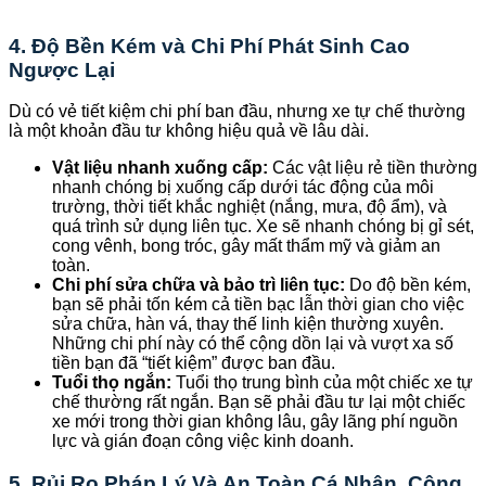
4. Độ Bền Kém và Chi Phí Phát Sinh Cao
Ngược Lại
Dù có vẻ tiết kiệm chi phí ban đầu, nhưng xe tự chế thường
là một khoản đầu tư không hiệu quả về lâu dài.
Vật liệu nhanh xuống cấp:
Các vật liệu rẻ tiền thường
nhanh chóng bị xuống cấp dưới tác động của môi
trường, thời tiết khắc nghiệt (nắng, mưa, độ ẩm), và
quá trình sử dụng liên tục. Xe sẽ nhanh chóng bị gỉ sét,
cong vênh, bong tróc, gây mất thẩm mỹ và giảm an
toàn.
Chi phí sửa chữa và bảo trì liên tục:
Do độ bền kém,
bạn sẽ phải tốn kém cả tiền bạc lẫn thời gian cho việc
sửa chữa, hàn vá, thay thế linh kiện thường xuyên.
Những chi phí này có thể cộng dồn lại và vượt xa số
tiền bạn đã “tiết kiệm” được ban đầu.
Tuổi thọ ngắn:
Tuổi thọ trung bình của một chiếc xe tự
chế thường rất ngắn. Bạn sẽ phải đầu tư lại một chiếc
xe mới trong thời gian không lâu, gây lãng phí nguồn
lực và gián đoạn công việc kinh doanh.
5. Rủi Ro Pháp Lý Và An Toàn Cá Nhân, Công