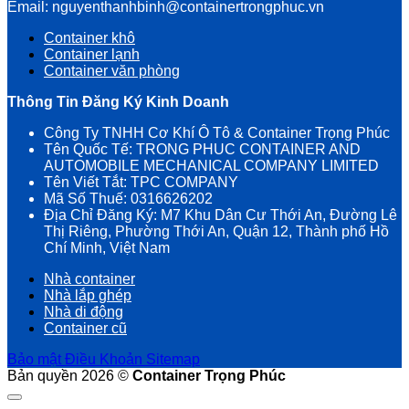
Email: nguyenthanhbinh@containertrongphuc.vn
Container khô
Container lạnh
Container văn phòng
Thông Tin Đăng Ký Kinh Doanh
Công Ty TNHH Cơ Khí Ô Tô & Container Trọng Phúc
Tên Quốc Tế: TRONG PHUC CONTAINER AND
AUTOMOBILE MECHANICAL COMPANY LIMITED
Tên Viết Tắt: TPC COMPANY
Mã Số Thuế: 0316626202
Địa Chỉ Đăng Ký: M7 Khu Dân Cư Thới An, Đường Lê
Thị Riêng, Phường Thới An, Quận 12, Thành phố Hồ
Chí Minh, Việt Nam
Nhà container
Nhà lắp ghép
Nhà di động
Container cũ
Bảo mật
Điều Khoản
Sitemap
Bản quyền 2026 ©
Container Trọng Phúc