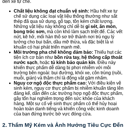
đến xe tự chế.
Chất liệu không đạt chuẩn vệ sinh:
Hầu hết xe tự
chế sử dụng các loại vật liệu thông thường như sắt
thép đã qua sử dụng, gỗ tạp, tôn kém chất lượng.
Những vật liệu này không chỉ dễ bị
gỉ sét, ăn mòn,
bong tróc sơn,
mà còn khó làm sạch triệt để. Các vết
nứt, kẽ hở, mối hàn thô sơ trở thành nơi trú ngụ lý
tưởng cho bụi bẩn, dầu mỡ thừa, và đặc biệt là vi
khuẩn có hại phát triển mạnh mẽ.
Môi trường pha chế không đảm bảo:
Thiếu hụt các
tiện ích cơ bản như
bồn rửa tay, hệ thống cấp thoát
nước sạch
, hoặc
tủ kính bảo quản kín
. Điều này
khiến thực phẩm dễ dàng bị phơi nhiễm với môi
trường bên ngoài: bụi đường, khói xe, côn trùng (ruồi,
muỗi, gián) và thậm chí là động vật gặm nhấm.
Nguy cơ ngộ độc thực phẩm cao:
Với điều kiện vệ
sinh kém, nguy cơ thực phẩm bị nhiễm khuẩn tăng lên
đáng kể, dẫn đến các trường hợp ngộ độc thực phẩm,
gây tổn hại nghiêm trọng đến sức khỏe của khách
hàng. Một sự cố vệ sinh thực phẩm có thể hủy hoại
hoàn toàn danh tiếng và khiến công việc kinh doanh
của bạn đứng trước bờ vực đóng cửa.
2. Thẩm Mỹ Kém và Ảnh Hưởng Tiêu Cực Đến