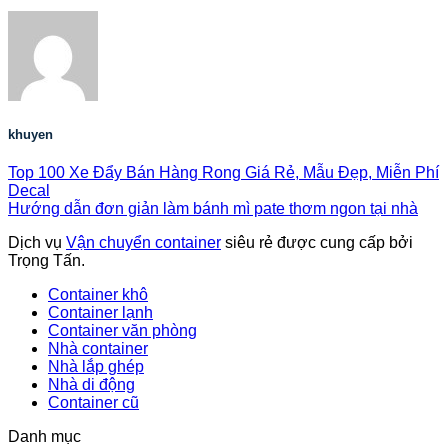
khuyen
Top 100 Xe Đẩy Bán Hàng Rong Giá Rẻ, Mẫu Đẹp, Miễn Phí
Decal
Hướng dẫn đơn giản làm bánh mì pate thơm ngon tại nhà
Dịch vụ
Vận chuyển container
siêu rẻ được cung cấp bởi
Trọng Tấn.
Container khô
Container lạnh
Container văn phòng
Nhà container
Nhà lắp ghép
Nhà di động
Container cũ
Danh mục