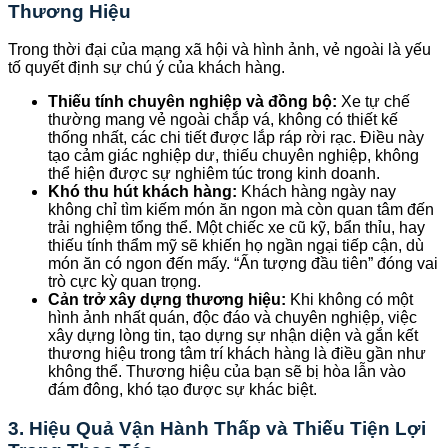
Thương Hiệu
Trong thời đại của mạng xã hội và hình ảnh, vẻ ngoài là yếu
tố quyết định sự chú ý của khách hàng.
Thiếu tính chuyên nghiệp và đồng bộ:
Xe tự chế
thường mang vẻ ngoài chắp vá, không có thiết kế
thống nhất, các chi tiết được lắp ráp rời rạc. Điều này
tạo cảm giác nghiệp dư, thiếu chuyên nghiệp, không
thể hiện được sự nghiêm túc trong kinh doanh.
Khó thu hút khách hàng:
Khách hàng ngày nay
không chỉ tìm kiếm món ăn ngon mà còn quan tâm đến
trải nghiệm tổng thể. Một chiếc xe cũ kỹ, bẩn thỉu, hay
thiếu tính thẩm mỹ sẽ khiến họ ngần ngại tiếp cận, dù
món ăn có ngon đến mấy. “Ấn tượng đầu tiên” đóng vai
trò cực kỳ quan trọng.
Cản trở xây dựng thương hiệu:
Khi không có một
hình ảnh nhất quán, độc đáo và chuyên nghiệp, việc
xây dựng lòng tin, tạo dựng sự nhận diện và gắn kết
thương hiệu trong tâm trí khách hàng là điều gần như
không thể. Thương hiệu của bạn sẽ bị hòa lẫn vào
đám đông, khó tạo được sự khác biệt.
3. Hiệu Quả Vận Hành Thấp và Thiếu Tiện Lợi