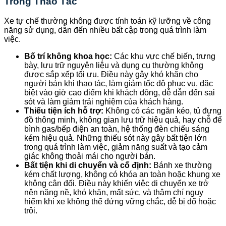
Trong Thao Tác
Xe tự chế thường không được tính toán kỹ lưỡng về công
năng sử dụng, dẫn đến nhiều bất cập trong quá trình làm
việc.
Bố trí không khoa học:
Các khu vực chế biến, trưng
bày, lưu trữ nguyên liệu và dụng cụ thường không
được sắp xếp tối ưu. Điều này gây khó khăn cho
người bán khi thao tác, làm giảm tốc độ phục vụ, đặc
biệt vào giờ cao điểm khi khách đông, dễ dẫn đến sai
sót và làm giảm trải nghiệm của khách hàng.
Thiếu tiện ích hỗ trợ:
Không có các ngăn kéo, tủ đựng
đồ thông minh, không gian lưu trữ hiệu quả, hay chỗ để
bình gas/bếp điện an toàn, hệ thống đèn chiếu sáng
kém hiệu quả. Những thiếu sót này gây bất tiện lớn
trong quá trình làm việc, giảm năng suất và tạo cảm
giác không thoải mái cho người bán.
Bất tiện khi di chuyển và cố định:
Bánh xe thường
kém chất lượng, không có khóa an toàn hoặc khung xe
không cân đối. Điều này khiến việc di chuyển xe trở
nên nặng nề, khó khăn, mất sức, và thậm chí nguy
hiểm khi xe không thể đứng vững chắc, dễ bị đổ hoặc
trôi.