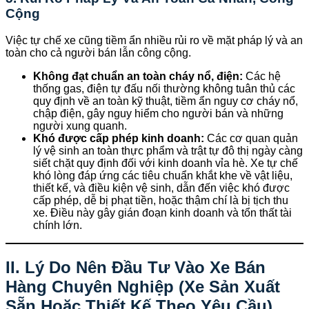
Cộng
Việc tự chế xe cũng tiềm ẩn nhiều rủi ro về mặt pháp lý và an
toàn cho cả người bán lẫn công cộng.
Không đạt chuẩn an toàn cháy nổ, điện:
Các hệ
thống gas, điện tự đấu nối thường không tuân thủ các
quy định về an toàn kỹ thuật, tiềm ẩn nguy cơ cháy nổ,
chập điện, gây nguy hiểm cho người bán và những
người xung quanh.
Khó được cấp phép kinh doanh:
Các cơ quan quản
lý vệ sinh an toàn thực phẩm và trật tự đô thị ngày càng
siết chặt quy định đối với kinh doanh vỉa hè. Xe tự chế
khó lòng đáp ứng các tiêu chuẩn khắt khe về vật liệu,
thiết kế, và điều kiện vệ sinh, dẫn đến việc khó được
cấp phép, dễ bị phạt tiền, hoặc thậm chí là bị tịch thu
xe. Điều này gây gián đoạn kinh doanh và tổn thất tài
chính lớn.
II. Lý Do Nên Đầu Tư Vào Xe Bán
Hàng Chuyên Nghiệp (Xe Sản Xuất
Sẵn Hoặc Thiết Kế Theo Yêu Cầu)