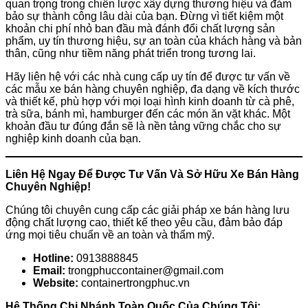
quan trọng trong chiến lược xây dựng thương hiệu và đảm
bảo sự thành công lâu dài của bạn. Đừng vì tiết kiệm một
khoản chi phí nhỏ ban đầu mà đánh đổi chất lượng sản
phẩm, uy tín thương hiệu, sự an toàn của khách hàng và bản
thân, cũng như tiềm năng phát triển trong tương lai.
Hãy liên hệ với các nhà cung cấp uy tín để được tư vấn về
các mẫu xe bán hàng chuyên nghiệp, đa dạng về kích thước
và thiết kế, phù hợp với mọi loại hình kinh doanh từ cà phê,
trà sữa, bánh mì, hamburger đến các món ăn vặt khác. Một
khoản đầu tư đúng đắn sẽ là nền tảng vững chắc cho sự
nghiệp kinh doanh của bạn.
Liên Hệ Ngay Để Được Tư Vấn Và Sở Hữu Xe Bán Hàng
Chuyên Nghiệp!
Chúng tôi chuyên cung cấp các giải pháp xe bán hàng lưu
động chất lượng cao, thiết kế theo yêu cầu, đảm bảo đáp
ứng mọi tiêu chuẩn về an toàn và thẩm mỹ.
Hotline:
0913888845
Email:
trongphuccontainer@gmail.com
Website:
containertrongphuc.vn
Hệ Thống Chi Nhánh Toàn Quốc Của Chúng Tôi: