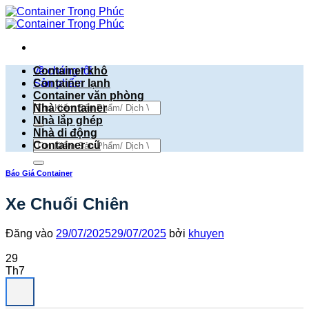
Bỏ
qua
nội
dung
về chúng tôi
Container khô
Sản phẩm
Container lạnh
Container văn phòng
Tìm
Nhà container
kiếm:
Nhà lắp ghép
Nhà di động
Tìm
Container cũ
kiếm:
Báo Giá Container
Xe Chuối Chiên
Đăng vào
29/07/2025
29/07/2025
bởi
khuyen
29
Th7