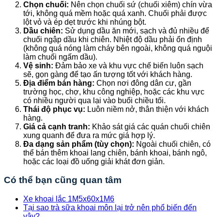
Chọn chuối:
Nên chọn chuối sứ (chuối xiêm) chín vừa
tới, không quá mềm hoặc quá xanh. Chuối phải được
lột vỏ và ép dẹt trước khi nhúng bột.
Dầu chiên:
Sử dụng dầu ăn mới, sạch và đủ nhiều để
chuối ngập dầu khi chiên. Nhiệt độ dầu phải ổn định
(không quá nóng làm cháy bên ngoài, không quá nguội
làm chuối ngấm dầu).
Vệ sinh:
Đảm bảo xe và khu vực chế biến luôn sạch
sẽ, gọn gàng để tạo ấn tượng tốt với khách hàng.
Địa điểm bán hàng:
Chọn nơi đông dân cư, gần
trường học, chợ, khu công nghiệp, hoặc các khu vực
có nhiều người qua lại vào buổi chiều tối.
Thái độ phục vụ:
Luôn niềm nở, thân thiện với khách
hàng.
Giá cả cạnh tranh:
Khảo sát giá các quán chuối chiên
xung quanh để đưa ra mức giá hợp lý.
Đa dạng sản phẩm (tùy chọn):
Ngoài chuối chiên, có
thể bán thêm khoai lang chiên, bánh khoai, bánh ngô,
hoặc các loại đồ uống giải khát đơn giản.
Có thể bạn cũng quan tâm
Xe khoai lắc 1M5x60x1M6
Tại sao trà sữa khoai môn lại trở nên phổ biến đến
vậy?