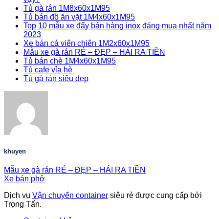
Tủ gà rán 1M8x60x1M95
Tủ bán đồ ăn vặt 1M4x60x1M95
Top 10 mẫu xe đẩy bán hàng inox đáng mua nhất năm
2023
Xe bán cá viên chiên 1M2x60x1M95
Mẫu xe gà rán RẺ – ĐẸP – HÁI RA TIỀN
Tủ bán chè 1M4x60x1M95
Tủ cafe vỉa hè
Tủ gà rán siêu đẹp
khuyen
Mẫu xe gà rán RẺ – ĐẸP – HÁI RA TIỀN
Xe bán phở
Dịch vụ
Vận chuyển container
siêu rẻ được cung cấp bởi
Trọng Tấn.