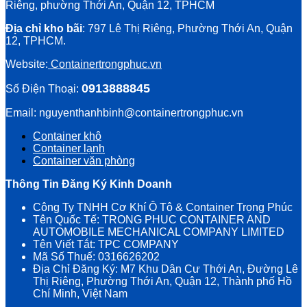
Riêng, phường Thới An, Quận 12, TPHCM
Địa chỉ kho bãi
: 797 Lê Thị Riêng, Phường Thới An, Quận
12, TPHCM.
Website:
Containertrongphuc.vn
0913888845
Số Điện Thoại:
Email: nguyenthanhbinh@containertrongphuc.vn
Container khô
Container lạnh
Container văn phòng
Thông Tin Đăng Ký Kinh Doanh
Công Ty TNHH Cơ Khí Ô Tô & Container Trọng Phúc
Tên Quốc Tế: TRONG PHUC CONTAINER AND
AUTOMOBILE MECHANICAL COMPANY LIMITED
Tên Viết Tắt: TPC COMPANY
Mã Số Thuế: 0316626202
Địa Chỉ Đăng Ký: M7 Khu Dân Cư Thới An, Đường Lê
Thị Riêng, Phường Thới An, Quận 12, Thành phố Hồ
Chí Minh, Việt Nam