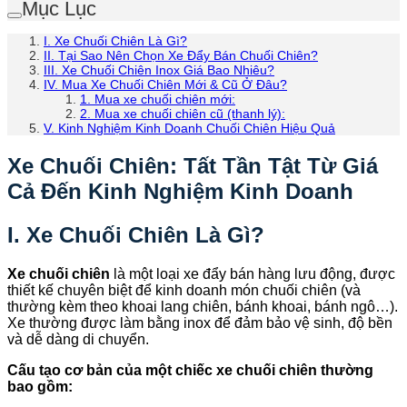
Mục Lục
I. Xe Chuối Chiên Là Gì?
II. Tại Sao Nên Chọn Xe Đẩy Bán Chuối Chiên?
III. Xe Chuối Chiên Inox Giá Bao Nhiêu?
IV. Mua Xe Chuối Chiên Mới & Cũ Ở Đâu?
1. Mua xe chuối chiên mới:
2. Mua xe chuối chiên cũ (thanh lý):
V. Kinh Nghiệm Kinh Doanh Chuối Chiên Hiệu Quả
Xe Chuối Chiên: Tất Tần Tật Từ Giá
Cả Đến Kinh Nghiệm Kinh Doanh
I. Xe Chuối Chiên Là Gì?
Xe chuối chiên
là một loại xe đẩy bán hàng lưu động, được
thiết kế chuyên biệt để kinh doanh món chuối chiên (và
thường kèm theo khoai lang chiên, bánh khoai, bánh ngô…).
Xe thường được làm bằng inox để đảm bảo vệ sinh, độ bền
và dễ dàng di chuyển.
Cấu tạo cơ bản của một chiếc xe chuối chiên thường
bao gồm: