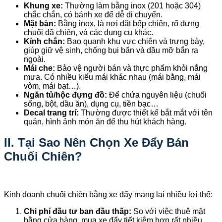
Khung xe:
Thường làm bằng inox (201 hoặc 304)
chắc chắn, có bánh xe để dễ di chuyển.
Mặt bàn:
Bằng inox, là nơi đặt bếp chiên, rổ đựng
chuối đã chiên, và các dụng cụ khác.
Kính chắn:
Bao quanh khu vực chiên và trưng bày,
giúp giữ vệ sinh, chống bụi bẩn và dầu mỡ bắn ra
ngoài.
Mái che:
Bảo vệ người bán và thực phẩm khỏi nắng
mưa. Có nhiều kiểu mái khác nhau (mái bằng, mái
vòm, mái bạt…).
Ngăn tủ/hộc đựng đồ:
Để chứa nguyên liệu (chuối
sống, bột, dầu ăn), dụng cụ, tiền bạc…
Decal trang trí:
Thường được thiết kế bắt mắt với tên
quán, hình ảnh món ăn để thu hút khách hàng.
II. Tại Sao Nên Chọn Xe Đẩy Bán
Chuối Chiên?
Kinh doanh chuối chiên bằng xe đẩy mang lại nhiều lợi thế:
Chi phí đầu tư ban đầu thấp:
So với việc thuê mặt
bằng cửa hàng, mua xe đẩy tiết kiệm hơn rất nhiều,