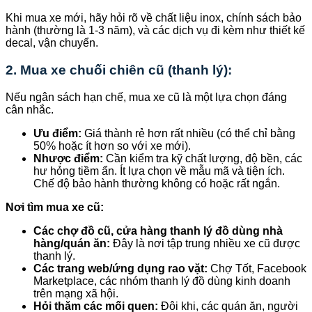
Khi mua xe mới, hãy hỏi rõ về chất liệu inox, chính sách bảo
hành (thường là 1-3 năm), và các dịch vụ đi kèm như thiết kế
decal, vận chuyển.
2. Mua xe chuối chiên cũ (thanh lý):
Nếu ngân sách hạn chế, mua xe cũ là một lựa chọn đáng
cân nhắc.
Ưu điểm:
Giá thành rẻ hơn rất nhiều (có thể chỉ bằng
50% hoặc ít hơn so với xe mới).
Nhược điểm:
Cần kiểm tra kỹ chất lượng, độ bền, các
hư hỏng tiềm ẩn. Ít lựa chọn về mẫu mã và tiện ích.
Chế độ bảo hành thường không có hoặc rất ngắn.
Nơi tìm mua xe cũ:
Các chợ đồ cũ, cửa hàng thanh lý đồ dùng nhà
hàng/quán ăn:
Đây là nơi tập trung nhiều xe cũ được
thanh lý.
Các trang web/ứng dụng rao vặt:
Chợ Tốt, Facebook
Marketplace, các nhóm thanh lý đồ dùng kinh doanh
trên mạng xã hội.
Hỏi thăm các mối quen:
Đôi khi, các quán ăn, người