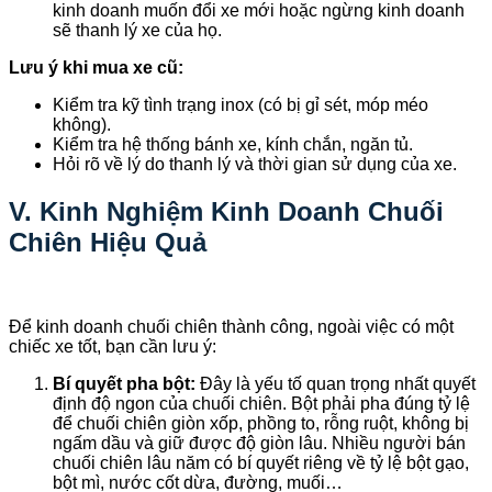
kinh doanh muốn đổi xe mới hoặc ngừng kinh doanh
sẽ thanh lý xe của họ.
Lưu ý khi mua xe cũ:
Kiểm tra kỹ tình trạng inox (có bị gỉ sét, móp méo
không).
Kiểm tra hệ thống bánh xe, kính chắn, ngăn tủ.
Hỏi rõ về lý do thanh lý và thời gian sử dụng của xe.
V. Kinh Nghiệm Kinh Doanh Chuối
Chiên Hiệu Quả
Để kinh doanh chuối chiên thành công, ngoài việc có một
chiếc xe tốt, bạn cần lưu ý:
Bí quyết pha bột:
Đây là yếu tố quan trọng nhất quyết
định độ ngon của chuối chiên. Bột phải pha đúng tỷ lệ
để chuối chiên giòn xốp, phồng to, rỗng ruột, không bị
ngấm dầu và giữ được độ giòn lâu. Nhiều người bán
chuối chiên lâu năm có bí quyết riêng về tỷ lệ bột gạo,
bột mì, nước cốt dừa, đường, muối…