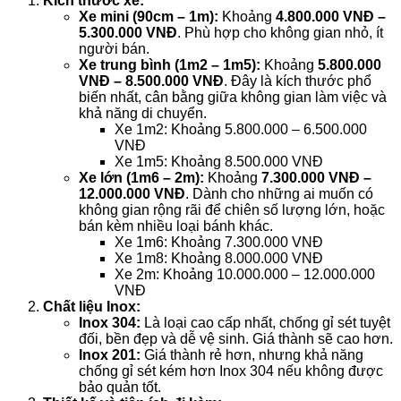
Kích thước xe:
Xe mini (90cm – 1m):
Khoảng
4.800.000 VNĐ –
5.300.000 VNĐ
. Phù hợp cho không gian nhỏ, ít
người bán.
Xe trung bình (1m2 – 1m5):
Khoảng
5.800.000
VNĐ – 8.500.000 VNĐ
. Đây là kích thước phổ
biến nhất, cân bằng giữa không gian làm việc và
khả năng di chuyển.
Xe 1m2: Khoảng 5.800.000 – 6.500.000
VNĐ
Xe 1m5: Khoảng 8.500.000 VNĐ
Xe lớn (1m6 – 2m):
Khoảng
7.300.000 VNĐ –
12.000.000 VNĐ
. Dành cho những ai muốn có
không gian rộng rãi để chiên số lượng lớn, hoặc
bán kèm nhiều loại bánh khác.
Xe 1m6: Khoảng 7.300.000 VNĐ
Xe 1m8: Khoảng 8.000.000 VNĐ
Xe 2m: Khoảng 10.000.000 – 12.000.000
VNĐ
Chất liệu Inox:
Inox 304:
Là loại cao cấp nhất, chống gỉ sét tuyệt
đối, bền đẹp và dễ vệ sinh. Giá thành sẽ cao hơn.
Inox 201:
Giá thành rẻ hơn, nhưng khả năng
chống gỉ sét kém hơn Inox 304 nếu không được
bảo quản tốt.