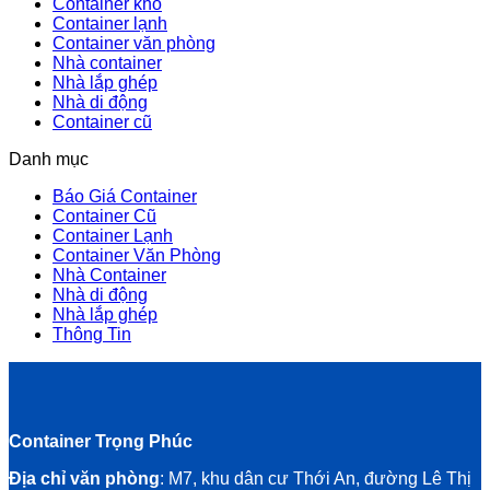
Container khô
Container lạnh
Container văn phòng
Nhà container
Nhà lắp ghép
Nhà di động
Container cũ
Danh mục
Báo Giá Container
Container Cũ
Container Lạnh
Container Văn Phòng
Nhà Container
Nhà di động
Nhà lắp ghép
Thông Tin
Container Trọng Phúc
Địa chỉ văn phòng
: M7, khu dân cư Thới An, đường Lê Thị