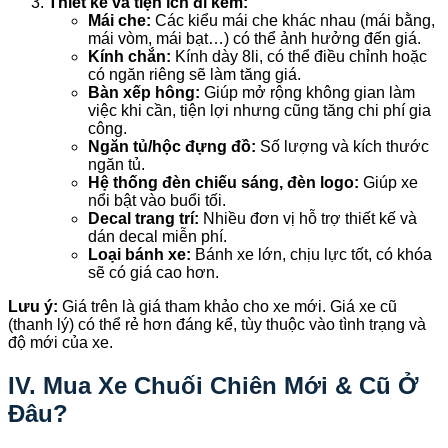
Thiết kế và tiện ích đi kèm:
Mái che:
Các kiểu mái che khác nhau (mái bằng,
mái vòm, mái bạt…) có thể ảnh hưởng đến giá.
Kính chắn:
Kính dày 8li, có thể điều chỉnh hoặc
có ngăn riêng sẽ làm tăng giá.
Bàn xếp hông:
Giúp mở rộng không gian làm
việc khi cần, tiện lợi nhưng cũng tăng chi phí gia
công.
Ngăn tủ/hộc đựng đồ:
Số lượng và kích thước
ngăn tủ.
Hệ thống đèn chiếu sáng, đèn logo:
Giúp xe
nổi bật vào buổi tối.
Decal trang trí:
Nhiều đơn vị hỗ trợ thiết kế và
dán decal miễn phí.
Loại bánh xe:
Bánh xe lớn, chịu lực tốt, có khóa
sẽ có giá cao hơn.
Lưu ý:
Giá trên là giá tham khảo cho xe mới. Giá xe cũ
(thanh lý) có thể rẻ hơn đáng kể, tùy thuộc vào tình trạng và
độ mới của xe.
IV. Mua Xe Chuối Chiên Mới & Cũ Ở
Đâu?