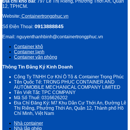
Địa chỉ kho bãi
: 797 Lê Thị Riêng, Phường Thới An, Quận
12, TPHCM.
Website:
Containertrongphuc.vn
0913888845
Số Điện Thoại:
Email: nguyenthanhbinh@containertrongphuc.vn
Container khô
Container lạnh
Container văn phòng
Thông Tin Đăng Ký Kinh Doanh
Công Ty TNHH Cơ Khí Ô Tô & Container Trọng Phúc
Tên Quốc Tế: TRONG PHUC CONTAINER AND
AUTOMOBILE MECHANICAL COMPANY LIMITED
Tên Viết Tắt: TPC COMPANY
Mã Số Thuế: 0316626202
Địa Chỉ Đăng Ký: M7 Khu Dân Cư Thới An, Đường Lê
Thị Riêng, Phường Thới An, Quận 12, Thành phố Hồ
Chí Minh, Việt Nam
Nhà container
Nhà lắp ghép