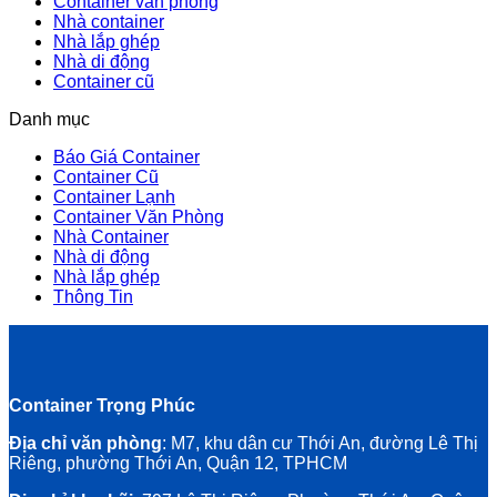
Container văn phòng
Nhà container
Nhà lắp ghép
Nhà di động
Container cũ
Danh mục
Báo Giá Container
Container Cũ
Container Lạnh
Container Văn Phòng
Nhà Container
Nhà di động
Nhà lắp ghép
Thông Tin
Container Trọng Phúc
Địa chỉ văn phòng
: M7, khu dân cư Thới An, đường Lê Thị
Riêng, phường Thới An, Quận 12, TPHCM