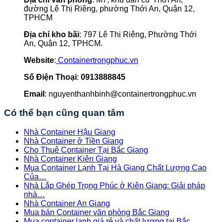
đường Lê Thị Riêng, phường Thới An, Quận 12,
TPHCM
Địa chỉ kho bãi
: 797 Lê Thị Riêng, Phường Thới
An, Quận 12, TPHCM.
Website
:
Containertrongphuc.vn
Số Điện Thoại
:
0913888845
Email
: nguyenthanhbinh@containertrongphuc.vn
Có thể bạn cũng quan tâm
Nhà Container Hậu Giang
Nhà Container ở Tiền Giang
Cho Thuê Container Tại Bắc Giang
Nhà Container Kiên Giang
Mua Container Lạnh Tại Hà Giang Chất Lượng Cao
Của…
Nhà Lắp Ghép Trọng Phúc ở Kiên Giang: Giải pháp
nhà…
Nhà Container An Giang
Mua bán Container văn phòng Bắc Giang
Mua container lạnh giá rẻ và chất lượng tại Bắc…