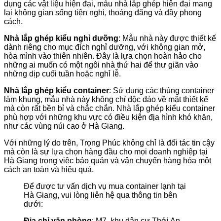
dụng các vật liệu hiện đại, mẫu nhà lắp ghép hiện đại mang
lại không gian sống tiện nghi, thoáng đãng và đầy phong
cách.
Nhà lắp ghép kiểu nghỉ dưỡng
: Mẫu nhà này được thiết kế
dành riêng cho mục đích nghỉ dưỡng, với không gian mở,
hòa mình vào thiên nhiên. Đây là lựa chọn hoàn hảo cho
những ai muốn có một ngôi nhà thứ hai để thư giãn vào
những dịp cuối tuần hoặc nghỉ lễ.
Nhà lắp ghép kiểu container
: Sử dụng các thùng container
làm khung, mẫu nhà này không chỉ độc đáo về mặt thiết kế
mà còn rất bền bỉ và chắc chắn. Nhà lắp ghép kiểu container
phù hợp với những khu vực có điều kiện địa hình khó khăn,
như các vùng núi cao ở Hà Giang.
Với những lý do trên, Trọng Phúc không chỉ là đối tác tin cậy
mà còn là sự lựa chọn hàng đầu cho mọi doanh nghiệp tại
Hà Giang trong việc bảo quản và vận chuyển hàng hóa một
cách an toàn và hiệu quả.
Để được tư vấn dịch vụ mua container lạnh tại
Hà Giang, vui lòng liên hệ qua thông tin bên
dưới:
Địa chỉ văn phòng
: M7, khu dân cư Thới An,