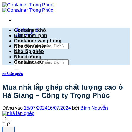
Bỏ
qua
nội
dung
về chúng tôi
Container khô
Sản phẩm
Container lạnh
Container văn phòng
Tìm
Nhà container
kiếm:
Nhà lắp ghép
Nhà di động
Tìm
Container cũ
kiếm:
Nhà lắp ghép
Mua nhà lắp ghép chất lượng cao ở
Hà Giang – Công ty Trọng Phúc
Đăng vào
15/07/2024
16/07/2024
bởi
Bình Nguyễn
15
Th7