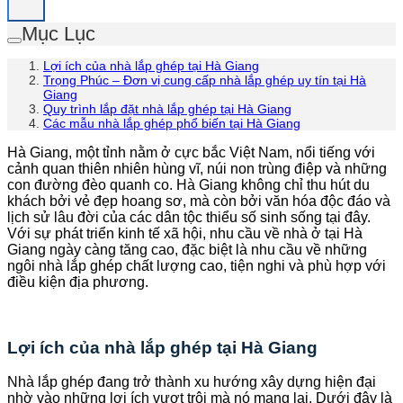
Mục Lục
Lợi ích của nhà lắp ghép tại Hà Giang
Trọng Phúc – Đơn vị cung cấp nhà lắp ghép uy tín tại Hà
Giang
Quy trình lắp đặt nhà lắp ghép tại Hà Giang
Các mẫu nhà lắp ghép phổ biến tại Hà Giang
Hà Giang, một tỉnh nằm ở cực bắc Việt Nam, nổi tiếng với
cảnh quan thiên nhiên hùng vĩ, núi non trùng điệp và những
con đường đèo quanh co. Hà Giang không chỉ thu hút du
khách bởi vẻ đẹp hoang sơ, mà còn bởi văn hóa độc đáo và
lịch sử lâu đời của các dân tộc thiểu số sinh sống tại đây.
Với sự phát triển kinh tế xã hội, nhu cầu về nhà ở tại Hà
Giang ngày càng tăng cao, đặc biệt là nhu cầu về những
ngôi nhà lắp ghép chất lượng cao, tiện nghi và phù hợp với
điều kiện địa phương.
Lợi ích của nhà lắp ghép tại Hà Giang
Nhà lắp ghép đang trở thành xu hướng xây dựng hiện đại
nhờ vào những lợi ích vượt trội mà nó mang lại. Dưới đây là