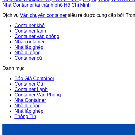
Nhà Container tại thành phố Hồ Chí Minh
Dịch vụ
Vận chuyển container
siêu rẻ được cung cấp bởi Trọ
Container khô
Container lạnh
Container văn phòng
Nhà container
Nhà lắp ghép
Nhà di động
Container cũ
Danh mục
Báo Giá Container
Container Cũ
Container Lạnh
Container Văn Phòng
Nhà Container
Nhà di động
Nhà lắp ghép
Thông Tin