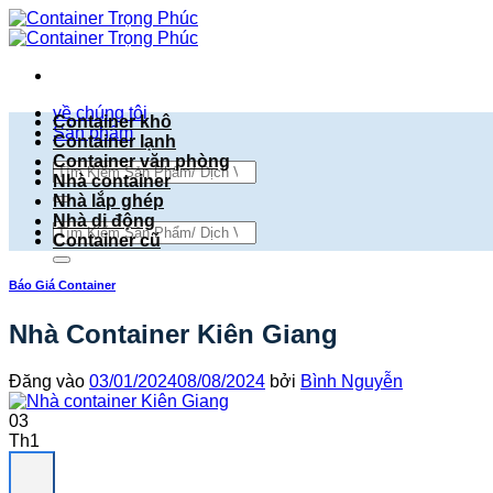
Bỏ
qua
nội
dung
về chúng tôi
Container khô
Sản phẩm
Container lạnh
Container văn phòng
Tìm
Nhà container
kiếm:
Nhà lắp ghép
Nhà di động
Tìm
Container cũ
kiếm:
Báo Giá Container
Nhà Container Kiên Giang
Đăng vào
03/01/2024
08/08/2024
bởi
Bình Nguyễn
03
Th1