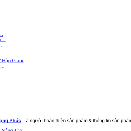
y…
ủa…
à…
Ở Hậu Giang
Và…
rọng Phúc
. Là người hoàn thiện sản phẩm & thông tin sản phẩm 
Ở Sáng Tạo