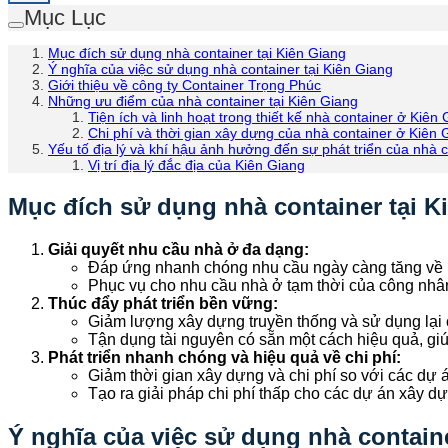
Mục Lục
Mục đích sử dụng nhà container tại Kiên Giang
Ý nghĩa của việc sử dụng nhà container tại Kiên Giang
Giới thiệu về công ty Container Trọng Phúc
Những ưu điểm của nhà container tại Kiên Giang
Tiện ích và linh hoạt trong thiết kế nhà container ở Kiên
Chi phí và thời gian xây dựng của nhà container ở Kiên 
Yếu tố địa lý và khí hậu ảnh hưởng đến sự phát triển của nhà c
Vị trí địa lý đắc địa của Kiên Giang
Mục đích sử dụng nhà container tại K
Giải quyết nhu cầu nhà ở đa dạng:
Đáp ứng nhanh chóng nhu cầu ngày càng tăng về n
Phục vụ cho nhu cầu nhà ở tạm thời của công nhân,
Thúc đẩy phát triển bền vững:
Giảm lượng xây dựng truyền thống và sử dụng lại c
Tận dụng tài nguyên có sẵn một cách hiệu quả, giú
Phát triển nhanh chóng và hiệu quả về chi phí:
Giảm thời gian xây dựng và chi phí so với các dự 
Tạo ra giải pháp chi phí thấp cho các dự án xây d
Ý nghĩa của việc sử dụng nhà containe