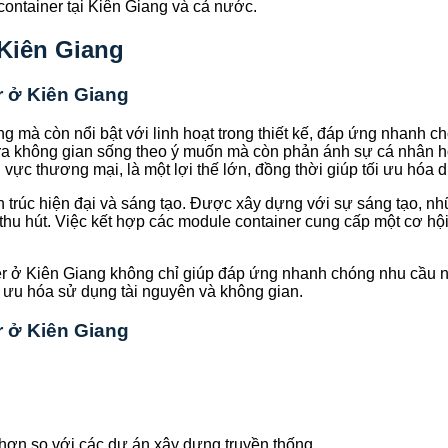
ontainer tại Kiên Giang và cả nước.
 Kiên Giang
er ở Kiên Giang
ng mà còn nổi bật với linh hoạt trong thiết kế, đáp ứng nhanh 
o ra không gian sống theo ý muốn mà còn phản ánh sự cá nhân 
ực thương mại, là một lợi thế lớn, đồng thời giúp tối ưu hóa di
ến trúc hiện đại và sáng tạo. Được xây dựng với sự sáng tạo, n
hu hút. Việc kết hợp các module container cung cấp một cơ hộ
ainer ở Kiên Giang không chỉ giúp đáp ứng nhanh chóng nhu cầu
i ưu hóa sử dụng tài nguyên và không gian.
r ở Kiên Giang
hơn so với các dự án xây dựng truyền thống.