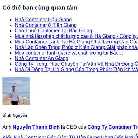
Có thể bạn cũng quan tâm
Nhà Container Hậu Giang
Nhà Container ở Tiền Giang
Cho Thuê Container Tại Bắc Giang
Mua nhà lắp ghép chất lượng cao ở Hà Giang - Công t
Mua Container Lạnh Tại Hà Giang Chất Lượng Cao C
Nhà Lắp Ghép Trọng Phúc ở Kiên Giang: Giải pháp nh
Mua container lạnh giá rẻ và chất lượng tại Bắc…
Nhà Container An Giang
Công Ty Trọng Phúc Chuyên Tư Vấn Về Nhà Di Động 
Nhà Di Động Tại Hà Giang Của Trọng Phúc: Tiện Ích 
Bình Nguyễn
Anh
Nguyễn Thanh Bình
là CEO của
Công Ty Container T
Kiểu Nhà Container Độc Đáo: Từ Hộp Đựng Hàng Đến Nơi 