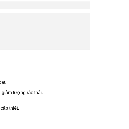
ạt.
 giảm lượng rác thải.
.
ấp thiết.