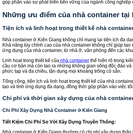
góp phần vào sự phát triển bền vững của ngành công nghiệp c
Những ưu điểm của nhà container tại
Tiện ích và linh hoạt trong thiết kế nhà contain
Nhà container ở Kiên Giang không chỉ mang lại tiện ích đa dạ
Khả năng tùy chỉnh cao của nhà container không chỉ giúp tạ
ứng dụng của nhà container, từ nhà ở, văn phòng đến các khu v
Linh hoạt trong thiết kế của
nhà container
thể hiện rõ trong ki
cầu cơ bản mà còn tạo ra những không gian sống độc đáo và t
phức tạp và đa chiều, tận dụng mọi khoảng trống có sẵn.
Tổng cộng, tiện ích và linh hoạt trong thiết kế của nhà cont
tạo và tính ứng dụng đa dạng, đồng thời góp phần vào việc tố
Chi phí và thời gian xây dựng của nhà containe
Chi Phí Xây Dựng Nhà Container ở Kiên Giang
Tiết Kiệm Chi Phí So Với Xây Dựng Truyền Thống:
Nhà container ở Kiên Giang thường có chi phí xây dựng thấp 