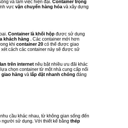
ống và làm việc hiện đại.
Container trọng
lĩnh vực
vận chuyển hàng hóa
và xây dựng
oại.
Container là khối hộp
được sử dụng
a khách hàng
. Các container mới hơn
trong khi
container 20
có thể được giao
 xét cách các container này sẽ được sử
lan trên internet
nêu bật nhiều ưu đãi khác
lựa chọn container từ một nhà cung cấp nổi
o
giao hàng
và
lắp đặt nhanh chóng
đáng
nhu cầu khác nhau, từ không gian sống đến
ho người sử dụng. Với thiết kế bằng
thép