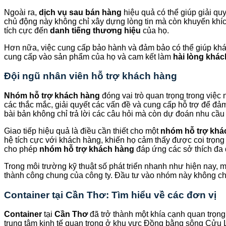
Ngoài ra,
dịch vụ sau bán hàng
hiệu quả có thể giúp giải qu
chủ động này không chỉ xây dựng lòng tin mà còn khuyến khích
tích cực đến
danh tiếng thương hiệu
của họ.
Hơn nữa, việc cung cấp bảo hành và đảm bảo có thể giúp kh
cung cấp vào sản phẩm của họ và cam kết làm
hài lòng khá
Đội ngũ nhân viên hỗ trợ khách hàng
Nhóm hỗ trợ khách hàng
đóng vai trò quan trọng trong việc 
các thắc mắc, giải quyết các vấn đề và cung cấp hỗ trợ để đả
bài bản không chỉ trả lời các câu hỏi mà còn dự đoán nhu cầu
Giao tiếp hiệu quả là điều cần thiết cho một
nhóm hỗ trợ khá
hệ tích cực với khách hàng, khiến họ cảm thấy được coi trọng
cho phép
nhóm hỗ trợ khách hàng
đáp ứng các sở thích đa 
Trong môi trường kỹ thuật số phát triển nhanh như hiện nay, 
thành công chung của công ty. Đầu tư vào nhóm này không ch
Container tại Cần Thơ: Tìm hiểu về các đơn vị
Container
tại
Cần Thơ
đã trở thành một khía cạnh quan trọng
trung tâm kinh tế quan trọng ở khu vực Đồng bằng sông Cửu