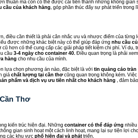
n thuần mà còn có thể được cải tiến thành những không gian s
u cầu của khách hàng
, góp phần thúc đẩy sự phát triển trong 
, điều cần thiết là phải cân nhắc ưu và nhược điểm của từng l
hiểu được những khác biệt này có thể giúp đáp ứng
nhu cầu củ
 cũ hơn có thể cung cấp các giải pháp tiết kiệm chi phí. Ví dụ, 
êu cầu
3-4 ngày cho container 40.
Điều quan trọng là phải xem
ứa hàng
cho nhu cầu của mình.
n lựa chọn phương án nào, đặc biệt là với
tin quảng cáo tràn 
h giá
chất lượng tại cần thơ
cũng quan trọng không kém. Việc 
sản phẩm và dịch vụ
ưu tiên nhất cho khách hàng
, đảm bả
 Cần Thơ
ong kiến trúc hiện đại. Những
container có thể đáp ứng
nhiều 
hông gian sinh hoạt một cách linh hoạt, mang lại sự tiện lợi c
rong các khu vực
phố hiện đại và phát
triển.