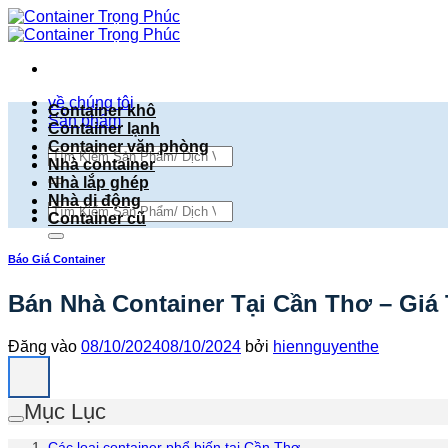
Bỏ
qua
nội
dung
về chúng tôi
Container khô
Sản phẩm
Container lạnh
Container văn phòng
Tìm
Nhà container
kiếm:
Nhà lắp ghép
Nhà di động
Tìm
Container cũ
kiếm:
Báo Giá Container
Bán Nhà Container Tại Cần Thơ – Giá 
Đăng vào
08/10/2024
08/10/2024
bởi
hiennguyenthe
Mục Lục
Các loại container phổ biến tại Cần Thơ