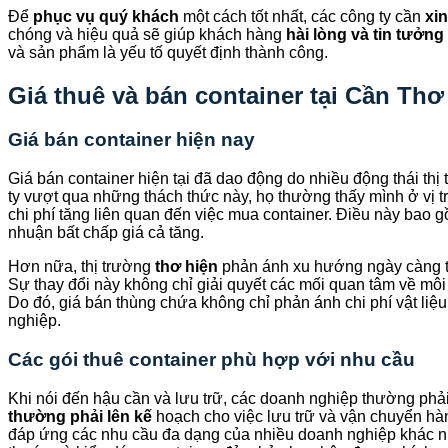
Để
phục vụ quý khách
một cách tốt nhất, các công ty cần
xin
chóng và hiệu quả sẽ giúp khách hàng
hài lòng và tin tưởng
và sản phẩm là yếu tố quyết định thành công.
Giá thuê và bán container tại Cần Thơ
Giá bán container hiện nay
Giá bán container hiện tại đã dao động do nhiều động thái th
ty vượt qua những thách thức này, họ thường thấy mình ở vị t
chi phí tăng liên quan đến việc mua container. Điều này bao g
nhuận bất chấp giá cả tăng.
Hơn nữa, thị trường
thơ hiện
phản ánh xu hướng ngày càng tă
Sự thay đổi này không chỉ giải quyết các mối quan tâm về mô
Do đó, giá bán thùng chứa không chỉ phản ánh chi phí vật li
nghiệp.
Các gói thuê container phù hợp với nhu cầu
Khi nói đến hậu cần và lưu trữ, các doanh nghiệp thường phả
thường phải lên kế
hoạch cho việc lưu trữ và vận chuyển hàng
đáp ứng các nhu cầu đa dạng của nhiều doanh nghiệp khác nhau