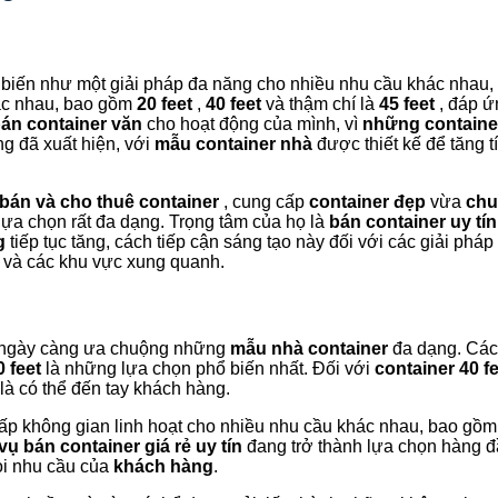
 biến như một giải pháp đa năng cho nhiều nhu cầu khác nhau, 
ác nhau, bao gồm
20 feet
,
40 feet
và thậm chí là
45 feet
, đáp 
án container văn
cho hoạt động của mình, vì
những containe
g đã xuất hiện, với
mẫu container nhà
được thiết kế để tăng 
bán và cho thuê container
, cung cấp
container đẹp
vừa
chu
lựa chọn rất đa dạng. Trọng tâm của họ là
bán container uy tín
g
tiếp tục tăng, cách tiếp cận sáng tạo này đối với các giải phá
và các khu vực xung quanh.
ngày càng ưa chuộng những
mẫu nhà container
đa dạng. Cá
 feet
là những lựa chọn phổ biến nhất. Đối với
container 40 f
là có thể đến tay khách hàng.
ấp không gian linh hoạt cho nhiều nhu cầu khác nhau, bao gồ
 vụ bán
container giá rẻ uy tín
đang trở thành lựa chọn hàng 
i nhu cầu của
khách hàng
.