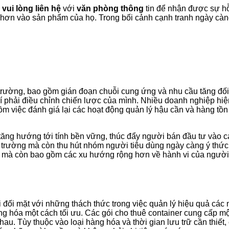
 vui lòng liên hệ
với
văn phòng thông
tin để nhận được sự hỗ
hơn vào sản phẩm của họ. Trong bối cảnh cạnh tranh ngày càng
ị trường, bao gồm gián đoạn chuỗi cung ứng và nhu cầu tăng đối
rí phải điều chỉnh chiến lược của mình. Nhiều doanh nghiệp hi
ồm việc đánh giá lại các hoạt động quản lý hậu cần và hàng tồn 
ng hướng tới tính bền vững, thúc đẩy người bán đầu tư vào cá
i trường mà còn thu hút nhóm người tiêu dùng ngày càng ý thứ
ệu mà còn bao gồm các xu hướng rộng hơn về hành vi của người
i đối mặt với những thách thức trong việc quản lý hiệu quả cá
 hóa một cách tối ưu. Các gói cho thuê container cung cấp một 
. Tùy thuộc vào loại hàng hóa và thời gian lưu trữ cần thiết, 