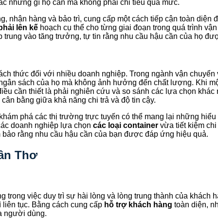
ác những gì họ cần mà không phải chi tiêu quá mức.
, nhận hàng và bảo trì, cung cấp một cách tiếp cận toàn diện đ
hải lên kế
hoạch cụ thể cho từng giai đoạn trong quá trình vậ
p trung vào tăng trưởng, tự tin rằng nhu cầu hậu cần của họ đư
hách thức đối với nhiều doanh nghiệp. Trong ngành vận chuyển v
 ngân sách của họ mà không ảnh hưởng đến chất lượng. Khi mộ
iều cần thiết là phải nghiên cứu và so sánh các lựa chọn khá
ể cân bằng giữa khả năng chi trả và độ tin cậy.
ám phá các thị trường trực tuyến có thể mang lại những hiểu biế
các doanh nghiệp lựa chọn
các loại container
vừa tiết kiệm chi
ảm bảo rằng nhu cầu hậu cần của bạn được đáp ứng hiệu quả.
Cần Thơ
g trong việc duy trì sự hài lòng và lòng trung thành của khách
rì liên tục. Bằng cách cung cấp
hỗ trợ khách hàng
toàn diện, n
ủa người dùng.