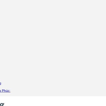
g
g Phúc:
hơ