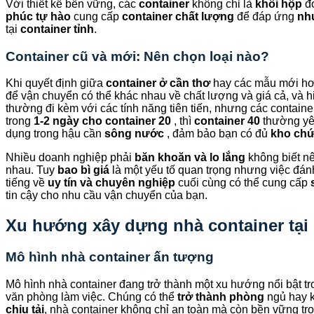
Với thiết kế bền vững, các
container
không chỉ là
khối hộp
đơ
phúc tự hào
cung cấp
container chất lượng
để đáp ứng
nh
tại
container tỉnh
.
Container cũ và mới: Nên chọn loại nào?
Khi quyết định giữa
container ở cần thơ
hay các mẫu mới hơn
để vận chuyển có thể khác nhau về chất lượng và giá cả, và 
thường đi kèm với các tính năng tiên tiến, nhưng các container
trong
1-2 ngày cho container 20
, thì
container 40
thường y
dụng trong hậu cần
sông nước
, đảm bảo bạn có đủ
kho ch
Nhiều doanh nghiệp phải
băn khoăn và lo lắng
không biết nê
nhau. Tuy
bao bì giá
là một yếu tố quan trọng nhưng việc đán
tiếng về
uy tín và chuyên nghiệp
cuối cùng có thể cung cấp
tin cậy cho nhu cầu vận chuyển của bạn.
Xu hướng xây dựng nhà container tại
Mô hình nhà container ấn tượng
Mô hình nhà container đang trở thành một xu hướng nổi bật tr
văn phòng làm việc. Chúng có thể
trở thành phòng
ngủ hay k
chịu tải
, nhà container không chỉ an toàn mà còn bền vững t