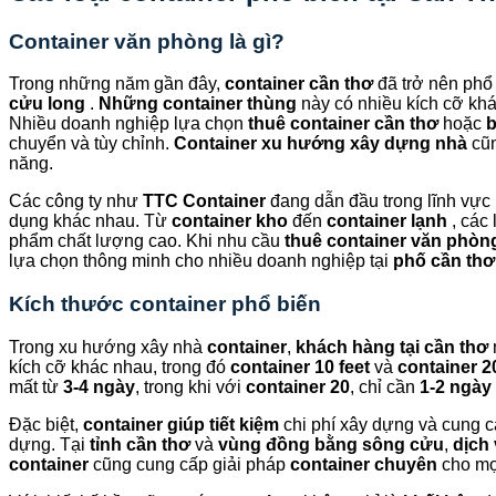
Container văn phòng là gì?
Trong những năm gần đây,
container cần thơ
đã trở nên phổ
cửu long
.
Những container thùng
này có nhiều kích cỡ kh
Nhiều doanh nghiệp lựa chọn
thuê container cần thơ
hoặc
b
chuyển và tùy chỉnh.
Container xu hướng xây dựng nhà
cũn
năng.
Các công ty như
TTC Container
đang dẫn đầu trong lĩnh vực
dụng khác nhau. Từ
container kho
đến
container lạnh
, các 
phẩm chất lượng cao. Khi nhu cầu
thuê container văn phòn
lựa chọn thông minh cho nhiều doanh nghiệp tại
phố cần thơ
Kích thước container phổ biến
Trong xu hướng xây nhà
container
,
khách hàng tại cần thơ
kích cỡ khác nhau, trong đó
container 10 feet
và
container 20
mất từ
3-4 ngày
, trong khi với
container 20
, chỉ cần
1-2 ngày
Đặc biệt,
container giúp tiết kiệm
chi phí xây dựng và cung c
dựng. Tại
tỉnh cần thơ
và
vùng đồng bằng sông cửu
,
dịch
container
cũng cung cấp giải pháp
container chuyên
cho mọ