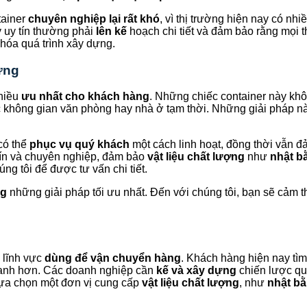
tainer
chuyên nghiệp lại rất khó
, vì thị trường hiện nay có nh
y uy tín thường phải
lên kế
hoạch chi tiết và đảm bảo rằng mọi t
 hóa quá trình xây dựng.
ựng
hiều
ưu nhất cho khách hàng
. Những chiếc container này kh
ác không gian văn phòng hay nhà ở tạm thời. Những giải pháp n
 có thể
phục vụ quý khách
một cách linh hoạt, đồng thời vẫn đ
tín và chuyên nghiệp, đảm bảo
vật liệu chất lượng
như
nhật bằ
ng tôi để được tư vấn chi tiết.
ng
những giải pháp tối ưu nhất. Đến với chúng tôi, bạn sẽ cảm 
 lĩnh vực
dùng để vận chuyển hàng
. Khách hàng hiện nay t
ranh hơn. Các doanh nghiệp cần
kế và xây dựng
chiến lược qu
 lựa chọn một đơn vị cung cấp
vật liệu chất lượng
, như
nhật bằ