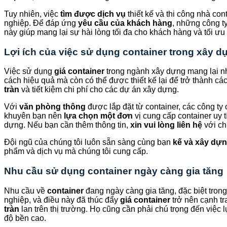
Tuy nhiên, việc
tìm được dịch vụ
thiết kế và thi công nhà con
nghiệp. Để đáp ứng
yêu cầu của khách hàng
, những công t
này giúp mang lại sự hài lòng tối đa cho khách hàng và tối ưu
Lợi ích của việc sử dụng container trong xây d
Việc sử dụng
giá container
trong ngành xây dựng mang lại n
cách hiệu quả mà còn có thể được thiết kế lại để trở thành c
tràn
và tiết kiệm chi phí cho các dự án xây dựng.
Với
văn phòng thông
được lắp đặt từ container, các công ty
khuyên bạn nên
lựa chọn một đơn
vị cung cấp container uy 
dựng. Nếu bạn cần thêm thông tin,
xin vui lòng liên hệ
với chú
Đội ngũ của chúng tôi luôn sẵn sàng cùng bạn
kế và xây dự
phẩm và dịch vụ mà chúng tôi cung cấp.
Nhu cầu sử dụng container ngày càng gia tăng
Nhu cầu về
container
đang ngày càng gia tăng, đặc biệt trong
nghiệp, và điều này đã thúc đẩy
giá container
trở nên cạnh t
tràn
lan trên thị trường. Họ cũng cần phải chú trọng đến việc
độ bền cao.