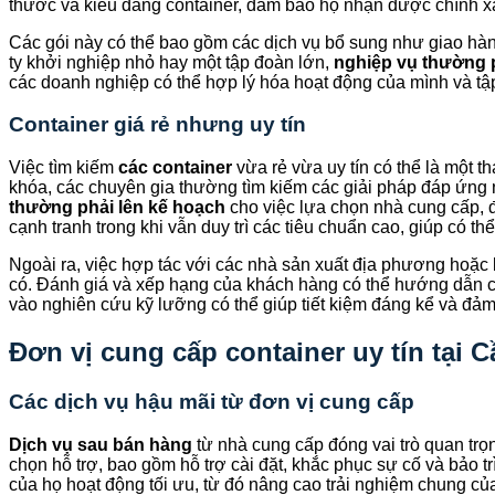
thước và kiểu dáng container, đảm bảo họ nhận được chính x
Các gói này có thể bao gồm các dịch vụ bổ sung như giao hàng
ty khởi nghiệp nhỏ hay một tập đoàn lớn,
nghiệp vụ thường p
các doanh nghiệp có thể hợp lý hóa hoạt động của mình và tậ
Container giá rẻ nhưng uy tín
Việc tìm kiếm
các container
vừa rẻ vừa uy tín có thể là một t
khóa, các chuyên gia thường tìm kiếm các giải pháp đáp ứng
thường phải lên kế hoạch
cho việc lựa chọn nhà cung cấp, đ
cạnh tranh trong khi vẫn duy trì các tiêu chuẩn cao, giúp có th
Ngoài ra, việc hợp tác với các nhà sản xuất địa phương hoặc kh
có. Đánh giá và xếp hạng của khách hàng có thể hướng dẫn 
vào nghiên cứu kỹ lưỡng có thể giúp tiết kiệm đáng kể và đ
Đơn vị cung cấp container uy tín tại 
Các dịch vụ hậu mãi từ đơn vị cung cấp
Dịch vụ sau bán hàng
từ nhà cung cấp đóng vai trò quan trọn
chọn hỗ trợ, bao gồm hỗ trợ cài đặt, khắc phục sự cố và bảo t
của họ hoạt động tối ưu, từ đó nâng cao trải nghiệm chung c