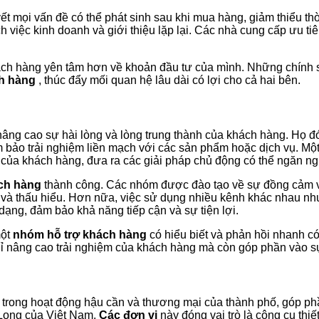
yết mọi vấn đề có thể phát sinh sau khi mua hàng, giảm thiểu th
 việc kinh doanh và giới thiệu lặp lại. Các nhà cung cấp ưu ti
ách hàng yên tâm hơn về khoản đầu tư của mình. Những chính 
ch hàng
, thúc đẩy mối quan hệ lâu dài có lợi cho cả hai bên.
nâng cao sự hài lòng và lòng trung thành của khách hàng. Họ đón
m bảo trải nghiệm liền mạch với các sản phẩm hoặc dịch vụ. Mộ
 của khách hàng, đưa ra các giải pháp chủ động có thể ngăn ng
ch hàng
thành công. Các nhóm được đào tạo về sự đồng cảm và
 và thấu hiểu. Hơn nữa, việc sử dụng nhiều kênh khác nhau như 
dạng, đảm bảo khả năng tiếp cận và sự tiện lợi.
một
nhóm hỗ trợ khách hàng
có hiểu biết và phản hồi nhanh có
ỉ nâng cao trải nghiệm của khách hàng mà còn góp phần vào sự
 trong hoạt động hậu cần và thương mại của thành phố, góp ph
 Long của Việt Nam.
Các đơn vị
này đóng vai trò là công cụ thi