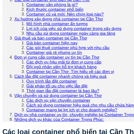
Container văn phòng là gì?
Kích thước container phổ biến
Container cũ và mới: Nên chọn loại nào?
Xu hướng xây dựng nhà container tại Cần Thơ
Mô hình nhà container ấn tượng
Lợi ích của việc sử dụng container trong xây dựng
Nhu cầu sử dụng container ngày càng gia tăng
Giá thuê và bán container tại Cần Thơ
Giá bán container hiện nay
Các gói thuê container phù hợp với nhu cầu
Container giá rẻ nhưng uy tín
Đơn vị cung cấp container uy tín tại Cần Thơ
Các dịch vụ hậu mãi từ đơn vị cung cấp
Đội ngũ nhân viên hỗ trợ khách hàng
Container tại Cần Thơ: Tìm hiểu về các đơn vị
Cách lắp đặt container nhanh chóng và hiệu quả
Quy trình lắp đặt container
Giải pháp tối ưu cho việc lắp đặt
Thời gian lắp đặt container là bao lâu?
Vận chuyển và sử dụng container tại Cần Thơ
Các dịch vụ vận chuyển container
Cách sử dụng container hiệu quả cho nhu cầu chứa hàn
Container mang lại lợi ích gì cho doanh nghiệp?
Dịch vụ nhà container uy tín, chuyên nghiệp tại Container Trọn
Những dịch vụ khác của Container Trọng Phúc:
Các loại container phổ biến tại Cần T