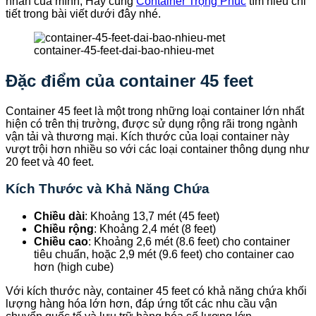
nhân của mình, Hãy cùng
Container Trọng Phúc
tìm hiểu chi
tiết trong bài viết dưới đây nhé.
container-45-feet-dai-bao-nhieu-met
Đặc điểm của container 45 feet
Container 45 feet là một trong những loại container lớn nhất
hiện có trên thị trường, được sử dụng rộng rãi trong ngành
vận tải và thương mại. Kích thước của loại container này
vượt trội hơn nhiều so với các loại container thông dụng như
20 feet và 40 feet.
Kích Thước và Khả Năng Chứa
Chiều dài
: Khoảng 13,7 mét (45 feet)
Chiều rộng
: Khoảng 2,4 mét (8 feet)
Chiều cao
: Khoảng 2,6 mét (8.6 feet) cho container
tiêu chuẩn, hoặc 2,9 mét (9.6 feet) cho container cao
hơn (high cube)
Với kích thước này, container 45 feet có khả năng chứa khối
lượng hàng hóa lớn hơn, đáp ứng tốt các nhu cầu vận