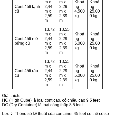
m x
m x
Khoả
Khoả
Cont 45ft lạnh
2,44
2,29
ng
ng
cũ
m x
m x
4.500
25.00
2,59
2,39
kg
0 kg
m
m
13,72
13,55
m x
m x
Khoả
Khoả
Cont 45ft mở
2,44
2,29
ng
ng
bửng cũ
m x
m x
5.000
25.00
2,59
2,39
kg
0 kg
m
m
13,72
13,55
m x
m x
Khoả
Khoả
Cont 45ft rào
2,44
2,29
ng
ng
cũ
m x
m x
5.000
25.00
2,59
2,39
kg
0 kg
m
m
Giải thích:
HC (High Cube) là loại cont cao, có chiều cao 9.5 feet.
DC (Dry Container) là loại công thấp 8.5 feet.
Lưu ý: Thông số kỹ thuật của container 45 feet có thể có sự