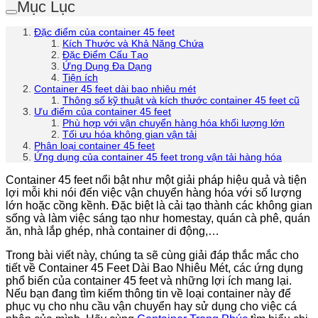
Mục Lục
Đặc điểm của container 45 feet
Kích Thước và Khả Năng Chứa
Đặc Điểm Cấu Tạo
Ứng Dụng Đa Dạng
Tiện ích
Container 45 feet dài bao nhiêu mét
Thông số kỹ thuật và kích thước container 45 feet cũ
Ưu điểm của container 45 feet
Phù hợp với vận chuyển hàng hóa khối lượng lớn
Tối ưu hóa không gian vận tải
Phân loại container 45 feet
Ứng dụng của container 45 feet trong vận tải hàng hóa
Container 45 feet nổi bật như một giải pháp hiệu quả và tiện
lợi mỗi khi nói đến việc vận chuyển hàng hóa với số lượng
lớn hoặc cồng kềnh. Đặc biệt là cải tạo thành các không gian
sống và làm việc sáng tạo như homestay, quán cà phê, quán
ăn, nhà lắp ghép, nhà container di động,…
Trong bài viết này, chúng ta sẽ cùng giải đáp thắc mắc cho
tiết về Container 45 Feet Dài Bao Nhiêu Mét, các ứng dụng
phổ biến của container 45 feet và những lợi ích mang lại.
Nếu bạn đang tìm kiếm thông tin về loại container này để
phục vụ cho nhu cầu vận chuyển hay sử dụng cho việc cá