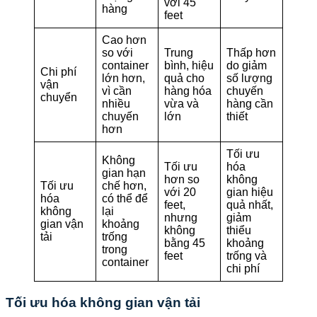
với 45
hàng
feet
Cao hơn
so với
Trung
Thấp hơn
container
bình, hiệu
do giảm
Chi phí
lớn hơn,
quả cho
số lượng
vận
vì cần
hàng hóa
chuyến
chuyển
nhiều
vừa và
hàng cần
chuyến
lớn
thiết
hơn
Tối ưu
Không
Tối ưu
hóa
gian hạn
hơn so
không
Tối ưu
chế hơn,
với 20
gian hiệu
hóa
có thể để
feet,
quả nhất,
không
lại
nhưng
giảm
gian vận
khoảng
không
thiểu
tải
trống
bằng 45
khoảng
trong
feet
trống và
container
chi phí
Tối ưu hóa không gian vận tải