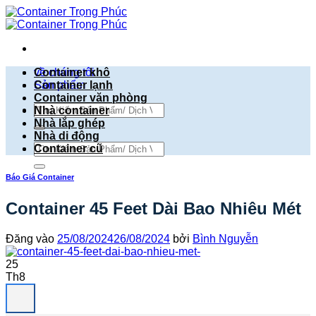
Bỏ
qua
nội
dung
về chúng tôi
Container khô
Sản phẩm
Container lạnh
Container văn phòng
Tìm
Nhà container
kiếm:
Nhà lắp ghép
Nhà di động
Tìm
Container cũ
kiếm:
Báo Giá Container
Container 45 Feet Dài Bao Nhiêu Mét
Đăng vào
25/08/2024
26/08/2024
bởi
Bình Nguyễn
25
Th8