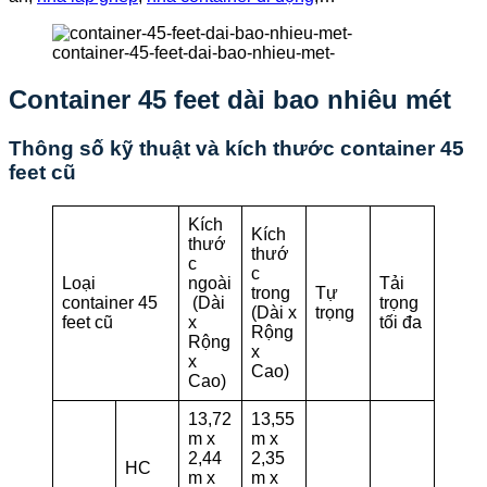
container-45-feet-dai-bao-nhieu-met-
Container 45 feet dài bao nhiêu mét
Thông số kỹ thuật và kích thước container 45
feet cũ
Kích
Kích
thướ
thướ
c
c
Loại
ngoài
Tải
trong
Tự
container 45
(Dài
trọng
(Dài x
trọng
feet cũ
x
tối đa
Rộng
Rộng
x
x
Cao)
Cao)
13,72
13,55
m x
m x
2,44
2,35
HC
m x
m x