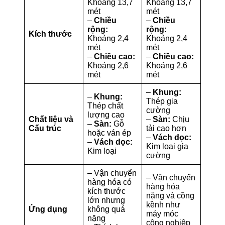
Khoảng 13,7
Khoảng 13,7
mét
mét
–
Chiều
–
Chiều
rộng:
rộng:
Kích thước
Khoảng 2,4
Khoảng 2,4
mét
mét
–
Chiều cao:
–
Chiều cao:
Khoảng 2,6
Khoảng 2,6
mét
mét
–
Khung:
–
Khung:
Thép gia
Thép chất
cường
lượng cao
Chất liệu và
–
Sàn:
Chịu
–
Sàn:
Gỗ
Cấu trúc
tải cao hơn
hoặc ván ép
–
Vách dọc:
–
Vách dọc:
Kim loại gia
Kim loại
cường
– Vận chuyển
– Vận chuyển
hàng hóa có
hàng hóa
kích thước
nặng và cồng
lớn nhưng
kềnh như
Ứng dụng
không quá
máy móc
nặng
công nghiệp