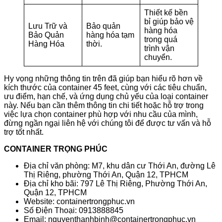
Thiết kế bền
bỉ giúp bảo vệ
Lưu Trữ và
Bảo quản
hàng hóa
Bảo Quản
hàng hóa tạm
trong quá
Hàng Hóa
thời.
trình vận
chuyển.
Hy vọng những thông tin trên đã giúp bạn hiểu rõ hơn về
kích thước của container 45 feet, cùng với các tiêu chuẩn,
ưu điểm, hạn chế, và ứng dụng chủ yếu của loại container
này. Nếu bạn cần thêm thông tin chi tiết hoặc hỗ trợ trong
việc lựa chọn container phù hợp với nhu cầu của mình,
đừng ngần ngại liên hệ với chúng tôi để được tư vấn và hỗ
trợ tốt nhất.
CONTAINER TRỌNG PHÚC
Địa chỉ văn phòng: M7, khu dân cư Thới An, đường Lê
Thị Riêng, phường Thới An, Quận 12, TPHCM
Địa chỉ kho bãi: 797 Lê Thị Riêng, Phường Thới An,
Quận 12, TPHCM
Website: containertrongphuc.vn
Số Điện Thoại: 0913888845
Email: nguyenthanhbinh@containertrongphuc.vn