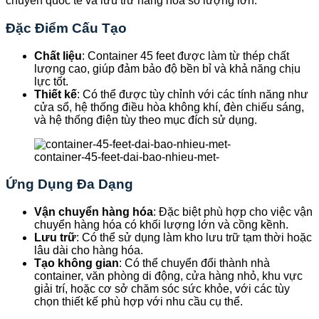
chuyển quốc tế và lưu trữ hàng hóa số lượng lớn.
Đặc Điểm Cấu Tạo
Chất liệu
: Container 45 feet được làm từ thép chất
lượng cao, giúp đảm bảo độ bền bỉ và khả năng chịu
lực tốt.
Thiết kế
: Có thể được tùy chỉnh với các tính năng như
cửa sổ, hệ thống điều hòa không khí, đèn chiếu sáng,
và hệ thống điện tùy theo mục đích sử dụng.
container-45-feet-dai-bao-nhieu-met-
Ứng Dụng Đa Dạng
Vận chuyển hàng hóa
: Đặc biệt phù hợp cho việc vận
chuyển hàng hóa có khối lượng lớn và cồng kềnh.
Lưu trữ
: Có thể sử dụng làm kho lưu trữ tạm thời hoặc
lâu dài cho hàng hóa.
Tạo không gian
: Có thể chuyển đổi thành nhà
container, văn phòng di động, cửa hàng nhỏ, khu vực
giải trí, hoặc cơ sở chăm sóc sức khỏe, với các tùy
chọn thiết kế phù hợp với nhu cầu cụ thể.