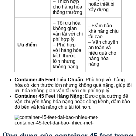
– Thích hợp
hoặc thiết bị
cho hàng hóa
xây dựng
thông thường
– Tối ưu hóa
– Đảm bảo
không gian
khả năng chịu
vận tải với chi
tải cao
phí hợp lý
– Vận chuyển
Ưu điểm
– Phù hợp
an toàn và
với hàng hóa
hiệu quả cho
kích thước
hàng hóa
lớn nhưng
nặng
không nặng
Container 45 Feet Tiêu Chuẩn
: Phù hợp với hàng
hóa có kích thước lớn nhưng không quá nặng, giúp tối
ưu hóa không gian vận tải với chi phí hợp lý.
Container 45 Feet Hàng Nặng
: Được gia cường để
vận chuyển hàng hóa nặng hoặc cồng kềnh, đảm bảo
độ bền và khả năng chịu tải tốt hơn.
container-45-feet-dai-bao-nhieu-met-
Ứng dụng của container 45 feet trong