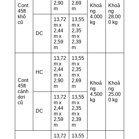
2,90
2,69
Cont
Khoả
Khoả
m
m
45ft
ng
ng
khô
4.000
28.00
13,72
13,55
cũ
kg
0 kg
m x
m x
2,44
2,35
DC
m x
m x
2,59
2,39
m
m
13,72
13,55
m x
m x
2,44
2,35
HC
m x
m x
Cont
2,90
2,69
Khoả
Khoả
45ft
m
m
ng
ng
cánh
4.500
25.00
dơi
13,72
13,55
kg
0 kg
cũ
m x
m x
2,44
2,35
DC
m x
m x
2,59
2,39
m
m
13,72
13,55