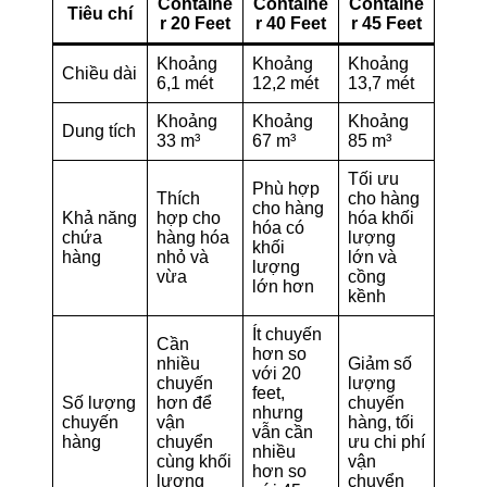
Containe
Containe
Containe
Tiêu chí
r 20 Feet
r 40 Feet
r 45 Feet
Khoảng
Khoảng
Khoảng
Chiều dài
6,1 mét
12,2 mét
13,7 mét
Khoảng
Khoảng
Khoảng
Dung tích
33 m³
67 m³
85 m³
Tối ưu
Phù hợp
Thích
cho hàng
cho hàng
Khả năng
hợp cho
hóa khối
hóa có
chứa
hàng hóa
lượng
khối
hàng
nhỏ và
lớn và
lượng
vừa
cồng
lớn hơn
kềnh
Ít chuyến
Cần
hơn so
nhiều
Giảm số
với 20
chuyến
lượng
feet,
Số lượng
hơn để
chuyến
nhưng
chuyến
vận
hàng, tối
vẫn cần
hàng
chuyển
ưu chi phí
nhiều
cùng khối
vận
hơn so
lượng
chuyển