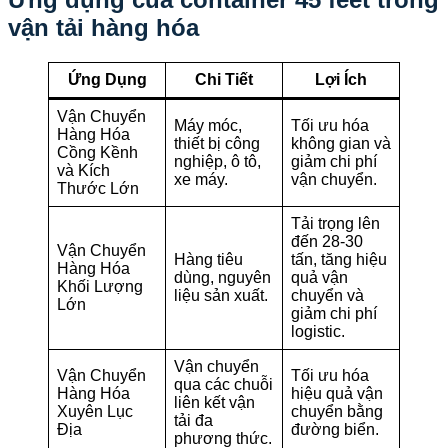
vận tải hàng hóa
Ứng Dụng
Chi Tiết
Lợi Ích
Vận Chuyển
Máy móc,
Tối ưu hóa
Hàng Hóa
thiết bị công
không gian và
Cồng Kềnh
nghiệp, ô tô,
giảm chi phí
và Kích
xe máy.
vận chuyển.
Thước Lớn
Tải trọng lên
đến 28-30
Vận Chuyển
Hàng tiêu
tấn, tăng hiệu
Hàng Hóa
dùng, nguyên
quả vận
Khối Lượng
liệu sản xuất.
chuyển và
Lớn
giảm chi phí
logistic.
Vận chuyển
Vận Chuyển
Tối ưu hóa
qua các chuỗi
Hàng Hóa
hiệu quả vận
liên kết vận
Xuyên Lục
chuyển bằng
tải đa
Địa
đường biển.
phương thức.