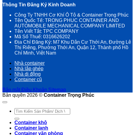
Thông Tin Đăng Ký Kinh Doanh
Công Ty TNHH Cơ Khí Ô Tô & Container Trọng Phúc
Tên Quốc Tế: TRONG PHUC CONTAINER AND
AUTOMOBILE MECHANICAL COMPANY LIMITED
Tên Viết Tắt: TPC COMPANY
Mã Số Thuế: 0316626202
Địa Chỉ Đăng Ký: M7 Khu Dân Cư Thới An, Đường Lê
Thị Riêng, Phường Thới An, Quận 12, Thành phố Hồ
Chí Minh, Việt Nam
Nhà container
Nhà lắp ghép
Nhà di động
Container cũ
Bảo mật
Điều Khoản
Sitemap
Bản quyền 2026 ©
Container Trọng Phúc
Tìm
kiếm:
Container khô
Container lạnh
Container văn phòng