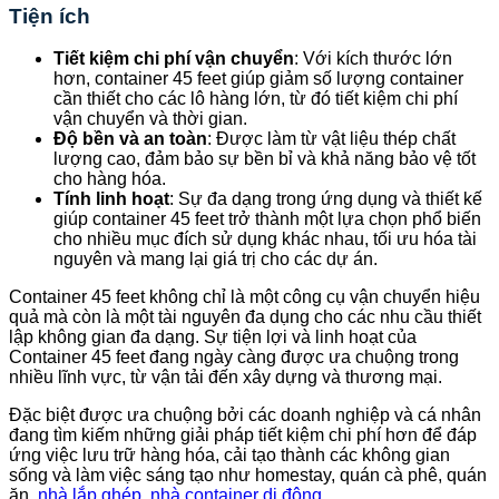
Tiện ích
Tiết kiệm chi phí vận chuyển
: Với kích thước lớn
hơn, container 45 feet giúp giảm số lượng container
cần thiết cho các lô hàng lớn, từ đó tiết kiệm chi phí
vận chuyển và thời gian.
Độ bền và an toàn
: Được làm từ vật liệu thép chất
lượng cao, đảm bảo sự bền bỉ và khả năng bảo vệ tốt
cho hàng hóa.
Tính linh hoạt
: Sự đa dạng trong ứng dụng và thiết kế
giúp container 45 feet trở thành một lựa chọn phổ biến
cho nhiều mục đích sử dụng khác nhau, tối ưu hóa tài
nguyên và mang lại giá trị cho các dự án.
Container 45 feet không chỉ là một công cụ vận chuyển hiệu
quả mà còn là một tài nguyên đa dụng cho các nhu cầu thiết
lập không gian đa dạng. Sự tiện lợi và linh hoạt của
Container 45 feet đang ngày càng được ưa chuộng trong
nhiều lĩnh vực, từ vận tải đến xây dựng và thương mại.
Đặc biệt được ưa chuộng bởi các doanh nghiệp và cá nhân
đang tìm kiếm những giải pháp tiết kiệm chi phí hơn để đáp
ứng việc lưu trữ hàng hóa, cải tạo thành các không gian
sống và làm việc sáng tạo như homestay, quán cà phê, quán
ăn,
nhà lắp ghép
,
nhà container di động
,…